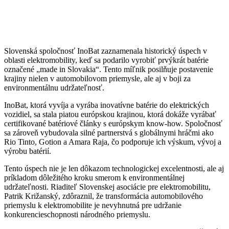
Slovenská spoločnosť InoBat zaznamenala historický úspech v
oblasti elektromobility, keď sa podarilo vyrobiť prvýkrát batérie
označené „made in Slovakia“. Tento míľnik posilňuje postavenie
krajiny nielen v automobilovom priemysle, ale aj v boji za
environmentálnu udržateľnosť.
InoBat, ktorá vyvíja a vyrába inovatívne batérie do elektrických
vozidiel, sa stala piatou európskou krajinou, ktorá dokáže vyrábať
certifikované batériové články s európskym know-how. Spoločnosť
sa zároveň vybudovala silné partnerstvá s globálnymi hráčmi ako
Rio Tinto, Gotion a Amara Raja, čo podporuje ich výskum, vývoj a
výrobu batérií.
Tento úspech nie je len dôkazom technologickej excelentnosti, ale aj
príkladom dôležitého kroku smerom k environmentálnej
udržateľnosti. Riaditeľ Slovenskej asociácie pre elektromobilitu,
Patrik Križanský, zdôraznil, že transformácia automobilového
priemyslu k elektromobilite je nevyhnutná pre udržanie
konkurencieschopnosti národného priemyslu.