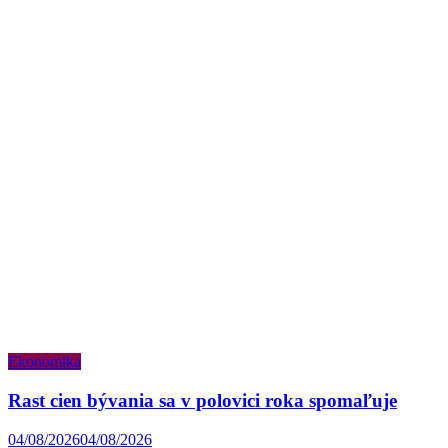
Ekonomika
Rast cien bývania sa v polovici roka spomaľuje
04/08/2026
04/08/2026