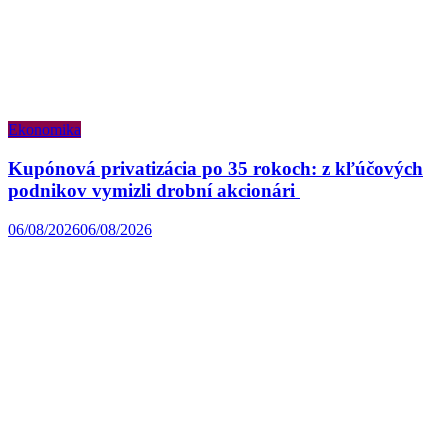
Ekonomika
Kupónová privatizácia po 35 rokoch: z kľúčových
podnikov vymizli drobní akcionári
06/08/2026
06/08/2026