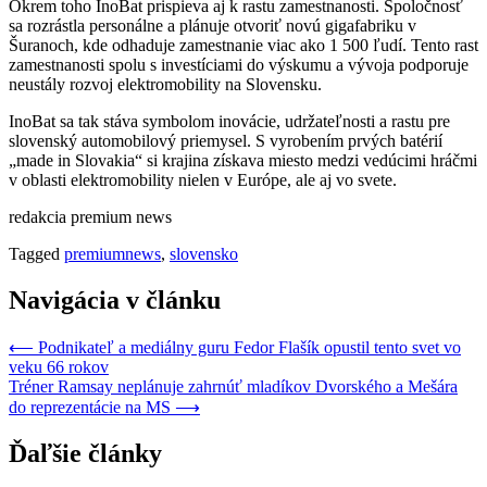
Okrem toho InoBat prispieva aj k rastu zamestnanosti. Spoločnosť
sa rozrástla personálne a plánuje otvoriť novú gigafabriku v
Šuranoch, kde odhaduje zamestnanie viac ako 1 500 ľudí. Tento rast
zamestnanosti spolu s investíciami do výskumu a vývoja podporuje
neustály rozvoj elektromobility na Slovensku.
InoBat sa tak stáva symbolom inovácie, udržateľnosti a rastu pre
slovenský automobilový priemysel. S vyrobením prvých batérií
„made in Slovakia“ si krajina získava miesto medzi vedúcimi hráčmi
v oblasti elektromobility nielen v Európe, ale aj vo svete.
redakcia premium news
Tagged
premiumnews
,
slovensko
Navigácia v článku
⟵
Podnikateľ a mediálny guru Fedor Flašík opustil tento svet vo
veku 66 rokov
Tréner Ramsay neplánuje zahrnúť mladíkov Dvorského a Mešára
do reprezentácie na MS
⟶
Ďaľšie články