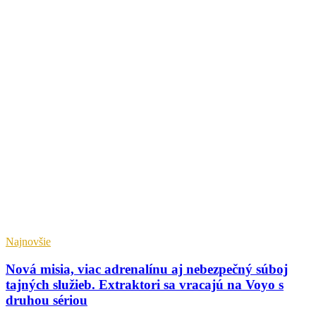
Najnovšie
Nová misia, viac adrenalínu aj nebezpečný súboj
tajných služieb. Extraktori sa vracajú na Voyo s
druhou sériou