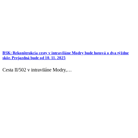
BSK: Rekonštrukcia cesty v intraviláne Modry bude hotová o dva týždne
skôr. Prejazdná bude od 10. 11. 2025
Cesta II/502 v intraviláne Modry,…