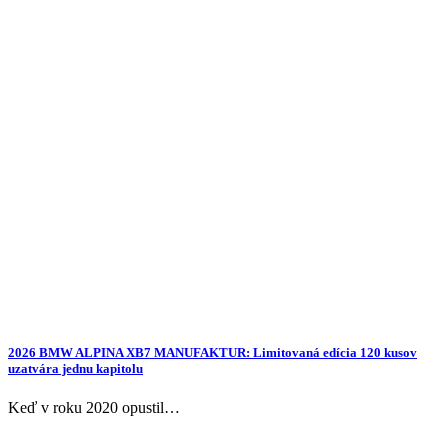
2026 BMW ALPINA XB7 MANUFAKTUR: Limitovaná edícia 120 kusov
uzatvára jednu kapitolu
Keď v roku 2020 opustil…