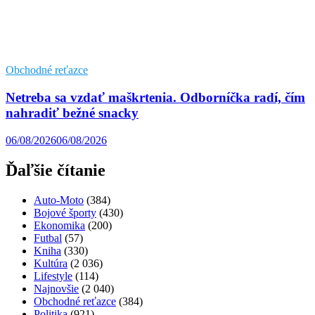
Obchodné reťazce
Netreba sa vzdať maškrtenia. Odborníčka radí, čím
nahradiť bežné snacky
06/08/2026
06/08/2026
Ďaľšie čítanie
Auto-Moto
(384)
Bojové športy
(430)
Ekonomika
(200)
Futbal
(57)
Kniha
(330)
Kultúra
(2 036)
Lifestyle
(114)
Najnovšie
(2 040)
Obchodné reťazce
(384)
Politika
(921)