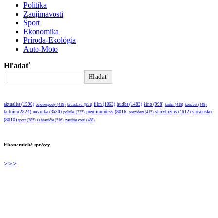
Politika
Zaujímavosti
Šport
Ekonomika
Príroda-Ekológia
Auto-Moto
Hľadať
Hľadať
aktualita
(1596)
bratislava
(851)
film
(1063)
hudba
(1483)
kino
(998)
bojovesporty
(419)
kniha
(418)
koncert
(448)
premiumnews
(8016)
slovensko
kultúra
(2824)
novinka
(3530)
showbiznis
(1612)
politika
(725)
prezident
(415)
(8010)
sport
(785)
zahraničie
(516)
zaujímavosti
(488)
Ekonomické správy
>>>