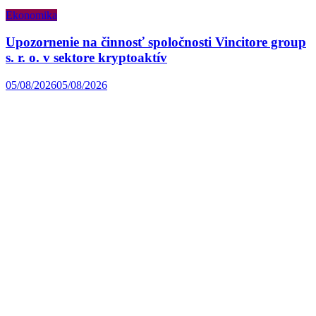
Ekonomika
Upozornenie na činnosť spoločnosti Vincitore group
s. r. o. v sektore kryptoaktív
05/08/2026
05/08/2026