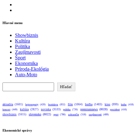
Facebook
Instagram
Hlavné menu
Showbiznis
Kultúra
Politika
Zaujímavosti
Šport
Ekonomika
Príroda-Ekológia
Auto-Moto
Hľadať
Hľadať
aktualita
(1601)
bratislava
(852)
film
(1064)
hudba
(1483)
kino
(999)
bojovesporty
(420)
kniha
(418)
premiumnews
(8028)
kultúra
(2827)
novinka
(3533)
koncert
(449)
politika
(726)
prezident
(416)
slovensko
(8022)
showbiznis
(1615)
sport
(786)
zahraničie
(518)
zaujímavosti
(489)
Ekonomické správy