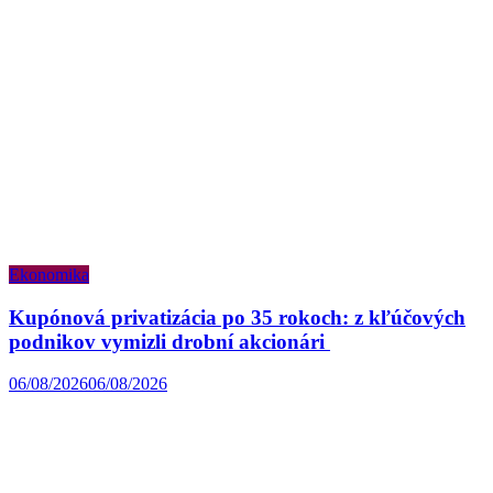
Ekonomika
Kupónová privatizácia po 35 rokoch: z kľúčových
podnikov vymizli drobní akcionári
06/08/2026
06/08/2026