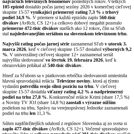
najväčších televíznych fenoménov
posledných rokov. Všetkých
105 epizód
dosiahlo počas jarnej sezóny 2026 v komerčnej cieľovej
skupine 15-57
vynikajúci priemerný
rating 7,3 %
a
trhový
podiel 34,9 %
. V priemere si každú epizódu zaplo
560-tisíc
divákov
(AvRch, CS 12+) a celkovo dobový megahit pozeralo
priemerne
472-tisíc divákov
starších ako 12 rokov
,
čím sa Sľub
stal
najsledovanejším seriálom na slovenskom televíznom trhu
.
Najvyšší rating počas jarnej série
zaznamenal Sľub
v utorok 3.
marca 2026
, keď v cieľovej skupine 15-57 dosiahol
výborných 9,2
%
. V univerzálnej cieľovej skupine 12+ zaznamenal seriál
najvyššiu sledovanosť
vo štvrtok 19. februára 2026
, keď k
obrazovkám prilákal až
540-tisíc divákov
.
Hneď za Sľubom sa v piatkovom rebríčku sledovanosti umiestnila
hlavná spravodajská relácia
Televízne noviny
, ktorá aj týmto
vydaním
potvrdila svoju silnú pozíciu na trhu
. V cieľovej
skupine 15-57 dosiahla
víťazný rating 4,2 % a nadpriemerný
podiel na trhu 27,8 %
. Konkurenčné relácie Krimi (share 17,5 %)
a Noviny TV JOJ (share 14,8 %)
zaostali s výrazne nižším
podielom na trhu, Správy na verejnoprávnej Jednotke zaznamenali
podiel na trhu
len
11,3 %.
Súhrn najdôležitejších udalostí z regiónov Slovenska aj zo sveta si
zaplo 477-tisíc divákov
(AvRch, CS 12+). Večerné spravodajstvo