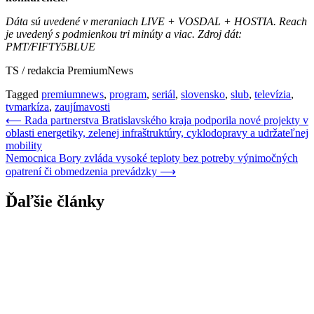
Dáta sú uvedené v meraniach LIVE + VOSDAL + HOSTIA. Reach
je uvedený s podmienkou tri minúty a viac. Zdroj dát:
PMT/FIFTY5BLUE
TS / redakcia PremiumNews
Tagged
premiumnews
,
program
,
seriál
,
slovensko
,
slub
,
televízia
,
tvmarkíza
,
zaujímavosti
Navigácia
⟵
Rada partnerstva Bratislavského kraja podporila nové projekty v
oblasti energetiky, zelenej infraštruktúry, cyklodopravy a udržateľnej
v
mobility
článku
Nemocnica Bory zvláda vysoké teploty bez potreby výnimočných
opatrení či obmedzenia prevádzky
⟶
Ďaľšie články