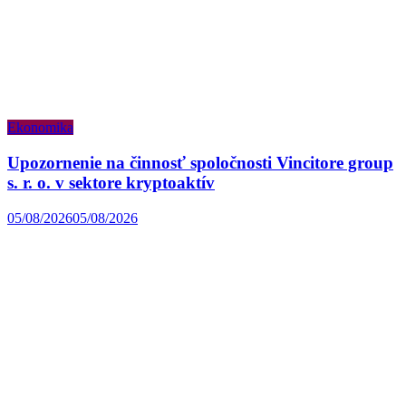
Ekonomika
Upozornenie na činnosť spoločnosti Vincitore group
s. r. o. v sektore kryptoaktív
05/08/2026
05/08/2026