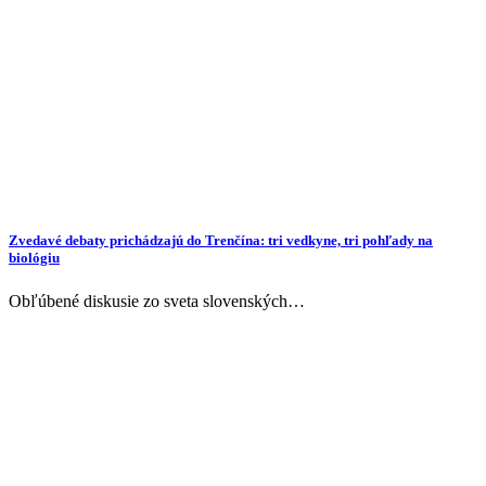
Zvedavé debaty prichádzajú do Trenčína: tri vedkyne, tri pohľady na
biológiu
Obľúbené diskusie zo sveta slovenských…