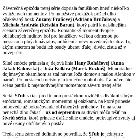
Záverečná epizóda tretej série dopriala fanúšikom hneď niekoľko
vytúžených momentov. Po množstve prekážok prišiel dlho
očakávaný bozk
Zuzany Fraňovej (Adriána Brnčalová)
a
Michala Andráša (Kristián Baran)
, ktorý patril k najsilnejším
scénam záverečnej epizódy. Romantický moment dvojice
obľúbených hrdinov bol pre fanúšikov veľkou odmenou po
mesiacoch plných návratov, odlúčení a nevypovedaných citov. To,
akým smerom sa budú ich osudy uberať ďalej, diváci zistia až v
novej sérii.
Silné emócie priniesla aj dejová línia
Hany Roháčovej (Anna
Jakab Rakovská)
a
Joža Kollára (Marek Rozkoš)
. Mimoriadne
dojímavým okamihom sa stal návrat Joža domov s malou Alenkou v
náručí. Po mesiacoch neistoty ju konečne mohol objať a práve táto
scéna patrila k najemotívnejším momentom záveru tretej série.
Seriál
Sľub
sa tak pred letnou prestávkou rozlúčil s divákmi silnými
emóciami, romantickými momentmi aj otázkami, na ktoré prinesie
odpovede až pokračovanie obľúbených príbehov. To na seba
nenechá dlho čakať –
už od septembra
sa diváci môžu tešiť na
štvrtú sériu
, ktorá prinesie ďalšie silné emócie, prekvapivé zvraty aj
nové osudy obľúbených postáv.
Tretia séria zároveň definitívne potvrdila, že
Sľub
je jedným z