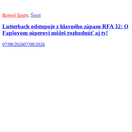
Bojové športy
,
Šport
Lutterbach odstupuje z hlavného zápasu RFA 32: O
Fapšovom súperovi môžeš rozhodnúť aj ty!
07/08/2026
07/08/2026