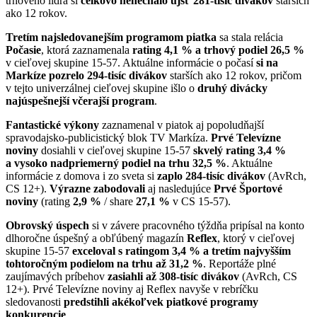
trhového lídra si
celkovo nenechalo ujsť 281-tisíc divákov
starších
ako 12 rokov.
Tretím najsledovanejším programom
piatka
sa stala relácia
Počasie
, ktorá zaznamenala
rating 4,1 % a trhový podiel 26,5 %
v cieľovej skupine 15-57. Aktuálne informácie o počasí
si na
Markíze pozrelo 294-tisíc divákov
starších ako 12 rokov, pričom
v tejto univerzálnej cieľovej skupine išlo o
druhý
divácky
najúspešnejší včerajší program
.
Fantastické výkony
zaznamenal v piatok aj popoludňajší
spravodajsko-publicistický blok TV Markíza.
Prvé Televízne
noviny
dosiahli v cieľovej skupine 15-57
skvelý rating 3,4 %
a vysoko nadpriemerný podiel na trhu 32,5 %
. Aktuálne
informácie z domova i zo sveta si
zaplo 284-tisíc divákov
(AvRch,
CS 12+).
Výrazne zabodovali
aj nasledujúce
Prvé Športové
noviny
(rating
2,9 %
/ share
27,1 %
v CS 15-57).
Obrovský úspech
si v závere pracovného týždňa pripísal na konto
dlhoročne úspešný a obľúbený magazín
Reflex
, ktorý v cieľovej
skupine 15-57
exceloval s ratingom 3,4 % a tretím najvyšším
tohtoročným podielom na trhu až 31,2 %
. Reportáže plné
zaujímavých príbehov
zasiahli až 308-tisíc divákov
(AvRch, CS
12+). Prvé Televízne noviny aj Reflex navyše v rebríčku
sledovanosti
predstihli akékoľvek piatkové programy
konkurencie
.