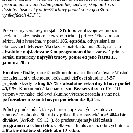
programom a v obchodne podstatnej cieľovej skupine 15-57
dosiahol historicky najvyšší trhový podiel od svojho štartu –
vynikajúcich 45,7 %.
Podvečerný seriálový megahit
Sľub
potvrdil svoju výnimočnú
pozíciu na slovenskom televíznom trhu aj pri rozlúčke s treťou
sériou. Jej záverečná, v poradí
105. epizóda
, odvysielaná na
obrazovkách
televízie Markíza
v piatok 26. júna 2026, sa stala
absolútne najsledovanejším programom dňa
a zároveň priniesla
seriálu
historicky najvyšší trhový podiel od jeho štartu 13.
januára 2025
.
Emotívne finále
, ktoré fanúšikom doprialo dlho očakávané šťastné
rozuzlenia, si v obchodne podstatnej cieľovej skupine 15-57
pripísalo
skvelý rating 6,7 %
a
absolútne rekordný trhový podiel
45,7 %
. Konkurenčná kuchárska šou
Bez servítky
na TV JOJ
pritom v rovnakej cieľovej skupine výrazne zaostala s viac než
päťnásobne nižším trhovým podielom iba 8,6 %
.
Príbehy plné emócií, lásky, humoru aj životných zvratov zo
zlomového obdobia 80. rokov prilákali k obrazovkám až
484-tisíc
divákov
(AvRch, CS 12+), čo predstavuje
najväčší zásah
programu na celom trhu
. Celkovo si finálovú epizódu vychutnalo
430-tisíc divákov starších ako 12 rokov
.