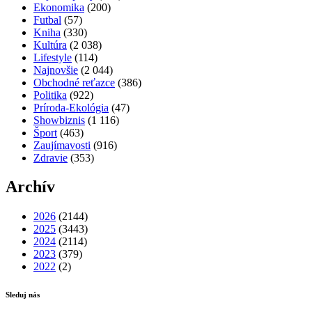
Ekonomika
(200)
Futbal
(57)
Kniha
(330)
Kultúra
(2 038)
Lifestyle
(114)
Najnovšie
(2 044)
Obchodné reťazce
(386)
Politika
(922)
Príroda-Ekológia
(47)
Showbiznis
(1 116)
Šport
(463)
Zaujímavosti
(916)
Zdravie
(353)
Archív
2026
(2144)
2025
(3443)
2024
(2114)
2023
(379)
2022
(2)
Sleduj nás