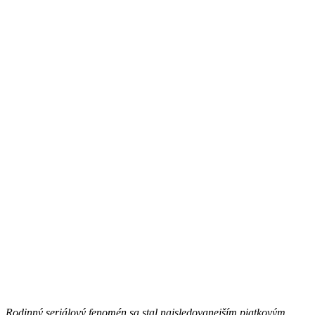
Rodinný seriálový fenomén sa stal najsledovanejším piatkovým