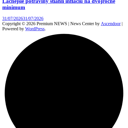
Lacnejšie potraviny stiahli infláciu na dvojročné
minimum
31/07/2026
31/07/2026
Copyright © 2026 Premium NEWS | News Center by
Ascendoor
|
Powered by
WordPress
.