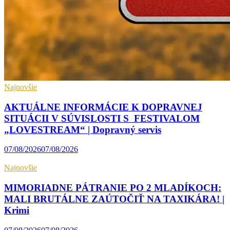
Najnovšie
AKTUÁLNE INFORMÁCIE K DOPRAVNEJ
SITUÁCII V SÚVISLOSTI S FESTIVALOM
„LOVESTREAM“ | Dopravný servis
07/08/2026
07/08/2026
Najnovšie
MIMORIADNE PÁTRANIE PO 2 MLADÍKOCH:
MALI BRUTÁLNE ZAÚTOČIŤ NA TAXIKÁRA! |
Krimi