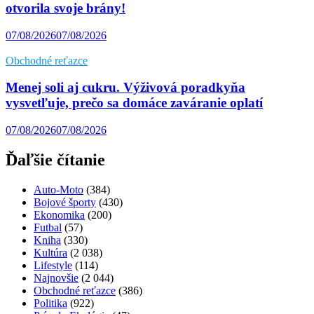
otvorila svoje brány!
07/08/2026
07/08/2026
Obchodné reťazce
Menej soli aj cukru. Výživová poradkyňa
vysvetľuje, prečo sa domáce zaváranie oplatí
07/08/2026
07/08/2026
Ďaľšie čítanie
Auto-Moto
(384)
Bojové športy
(430)
Ekonomika
(200)
Futbal
(57)
Kniha
(330)
Kultúra
(2 038)
Lifestyle
(114)
Najnovšie
(2 044)
Obchodné reťazce
(386)
Politika
(922)