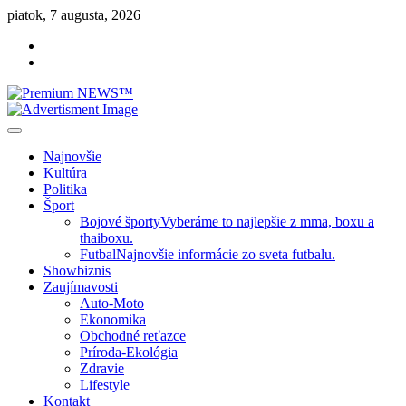
Skip
piatok, 7 augusta, 2026
to
Facebook
content
Instagram
Slovenská kultúra, šport, politika, šoubiznis …toto sa oplatí čítať!
Premium NEWS™
Najnovšie
Kultúra
Politika
Šport
Bojové športy
Vyberáme to najlepšie z mma, boxu a
thaiboxu.
Futbal
Najnovšie informácie zo sveta futbalu.
Showbiznis
Zaujímavosti
Auto-Moto
Ekonomika
Obchodné reťazce
Príroda-Ekológia
Zdravie
Lifestyle
Kontakt