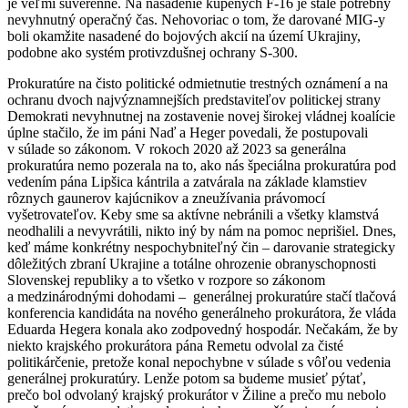
je veľmi suverénne. Na nasadenie kúpených F-16 je stále potrebný
nevyhnutný operačný čas. Nehovoriac o tom, že darované MIG-y
boli okamžite nasadené do bojových akcií na území Ukrajiny,
podobne ako systém protivzdušnej ochrany S-300.
Prokuratúre na čisto politické odmietnutie trestných oznámení a na
ochranu dvoch najvýznamnejších predstaviteľov politickej strany
Demokrati nevyhnutnej na zostavenie novej širokej vládnej koalície
úplne stačilo, že im páni Naď a Heger povedali, že postupovali
v súlade so zákonom. V rokoch 2020 až 2023 sa generálna
prokuratúra nemo pozerala na to, ako nás špeciálna prokuratúra pod
vedením pána Lipšica kántrila a zatvárala na základe klamstiev
rôznych gaunerov kajúcnikov a zneužívania právomocí
vyšetrovateľov. Keby sme sa aktívne nebránili a všetky klamstvá
neodhalili a nevyvrátili, nikto iný by nám na pomoc neprišiel. Dnes,
keď máme konkrétny nespochybniteľný čin – darovanie strategicky
dôležitých zbraní Ukrajine a totálne ohrozenie obranyschopnosti
Slovenskej republiky a to všetko v rozpore so zákonom
a medzinárodnými dohodami – generálnej prokuratúre stačí tlačová
konferencia kandidáta na nového generálneho prokurátora, že vláda
Eduarda Hegera konala ako zodpovedný hospodár. Nečakám, že by
niekto krajského prokurátora pána Remetu odvolal za čisté
politikárčenie, pretože konal nepochybne v súlade s vôľou vedenia
generálnej prokuratúry. Lenže potom sa budeme musieť pýtať,
prečo bol odvolaný krajský prokurátor v Žiline a prečo mu nebolo