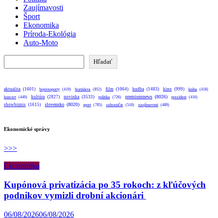
Zaujímavosti
Šport
Ekonomika
Príroda-Ekológia
Auto-Moto
Hľadať
Hľadať
aktualita
(1601)
bratislava
(852)
film
(1064)
hudba
(1483)
kino
(999)
bojovesporty
(419)
kniha
(418)
premiumnews
(8026)
kultúra
(2827)
novinka
(3533)
koncert
(449)
politika
(726)
prezident
(416)
slovensko
(8020)
showbiznis
(1615)
sport
(785)
zahraničie
(518)
zaujímavosti
(489)
Ekonomické správy
>>>
Ekonomika
Kupónová privatizácia po 35 rokoch: z kľúčových
podnikov vymizli drobní akcionári
06/08/2026
06/08/2026