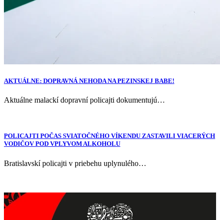
AKTUÁLNE: DOPRAVNÁ NEHODA NA PEZINSKEJ BABE!
Aktuálne malackí dopravní policajti dokumentujú…
POLICAJTI POČAS SVIATOČNÉHO VÍKENDU ZASTAVILI VIACERÝCH
VODIČOV POD VPLYVOM ALKOHOLU
Bratislavskí policajti v priebehu uplynulého…