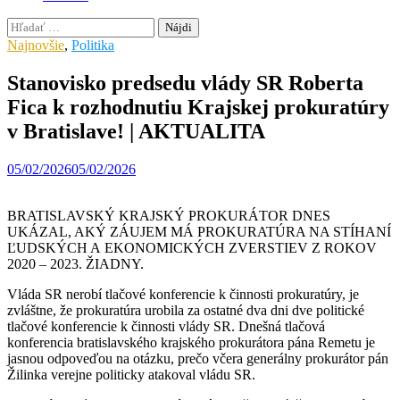
Hľadať:
Najnovšie
,
Politika
Stanovisko predsedu vlády SR Roberta
Fica k rozhodnutiu Krajskej prokuratúry
v Bratislave! | AKTUALITA
05/02/2026
05/02/2026
BRATISLAVSKÝ KRAJSKÝ PROKURÁTOR DNES
UKÁZAL, AKÝ ZÁUJEM MÁ PROKURATÚRA NA STÍHANÍ
ĽUDSKÝCH A EKONOMICKÝCH ZVERSTIEV Z ROKOV
2020 – 2023. ŽIADNY.
Vláda SR nerobí tlačové konferencie k činnosti prokuratúry, je
zvláštne, že prokuratúra urobila za ostatné dva dni dve politické
tlačové konferencie k činnosti vlády SR. Dnešná tlačová
konferencia bratislavského krajského prokurátora pána Remetu je
jasnou odpoveďou na otázku, prečo včera generálny prokurátor pán
Žilinka verejne politicky atakoval vládu SR.