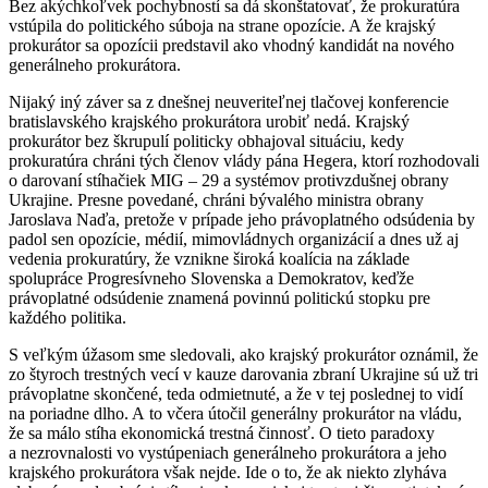
Bez akýchkoľvek pochybností sa dá skonštatovať, že prokuratúra
vstúpila do politického súboja na strane opozície. A že krajský
prokurátor sa opozícii predstavil ako vhodný kandidát na nového
generálneho prokurátora.
Nijaký iný záver sa z dnešnej neuveriteľnej tlačovej konferencie
bratislavského krajského prokurátora urobiť nedá. Krajský
prokurátor bez škrupulí politicky obhajoval situáciu, kedy
prokuratúra chráni tých členov vlády pána Hegera, ktorí rozhodovali
o darovaní stíhačiek MIG – 29 a systémov protivzdušnej obrany
Ukrajine. Presne povedané, chráni bývalého ministra obrany
Jaroslava Naďa, pretože v prípade jeho právoplatného odsúdenia by
padol sen opozície, médií, mimovládnych organizácií a dnes už aj
vedenia prokuratúry, že vznikne široká koalícia na základe
spolupráce Progresívneho Slovenska a Demokratov, keďže
právoplatné odsúdenie znamená povinnú politickú stopku pre
každého politika.
S veľkým úžasom sme sledovali, ako krajský prokurátor oznámil, že
zo štyroch trestných vecí v kauze darovania zbraní Ukrajine sú už tri
právoplatne skončené, teda odmietnuté, a že v tej poslednej to vidí
na poriadne dlho. A to včera útočil generálny prokurátor na vládu,
že sa málo stíha ekonomická trestná činnosť. O tieto paradoxy
a nezrovnalosti vo vystúpeniach generálneho prokurátora a jeho
krajského prokurátora však nejde. Ide o to, že ak niekto zlyháva