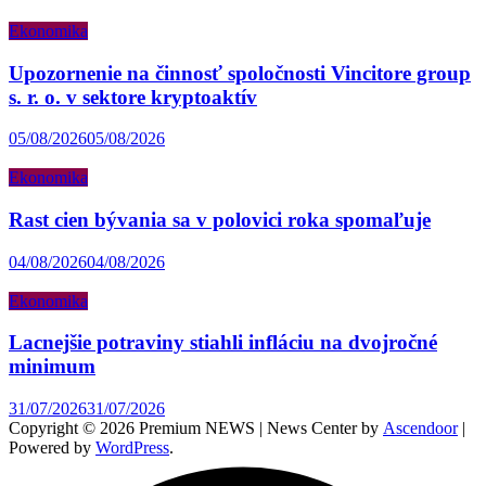
Ekonomika
Upozornenie na činnosť spoločnosti Vincitore group
s. r. o. v sektore kryptoaktív
05/08/2026
05/08/2026
Ekonomika
Rast cien bývania sa v polovici roka spomaľuje
04/08/2026
04/08/2026
Ekonomika
Lacnejšie potraviny stiahli infláciu na dvojročné
minimum
31/07/2026
31/07/2026
Copyright © 2026 Premium NEWS | News Center by
Ascendoor
|
Powered by
WordPress
.