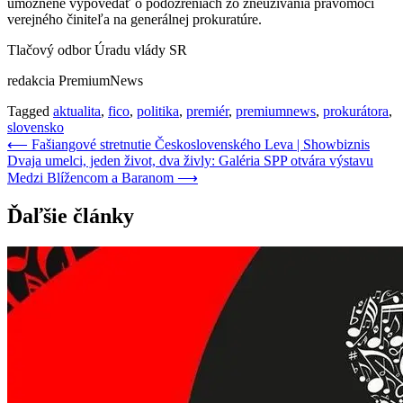
umožnené vypovedať o podozreniach zo zneužívania právomoci
verejného činiteľa na generálnej prokuratúre.
Tlačový odbor Úradu vlády SR
redakcia PremiumNews
Tagged
aktualita
,
fico
,
politika
,
premiér
,
premiumnews
,
prokurátora
,
slovensko
Navigácia
⟵
Fašiangové stretnutie Československého Leva | Showbiznis
Dvaja umelci, jeden život, dva živly: Galéria SPP otvára výstavu
v
Medzi Blížencom a Baranom
⟶
článku
Ďaľšie články