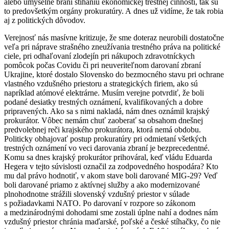
alebo úmyselne bráni stíhaniu ekonomickej trestnej činnosti, tak sú
to predovšetkým orgány prokuratúry. A dnes už vidíme, že tak robia
aj z politických dôvodov.
Verejnosť nás masívne kritizuje, že sme doteraz neurobili dostatočne
veľa pri náprave strašného zneužívania trestného práva na politické
ciele, pri odhaľovaní zlodejín pri nákupoch zdravotníckych
pomôcok počas Covidu či pri neuveriteľnom darovaní zbraní
Ukrajine, ktoré dostalo Slovensko do bezmocného stavu pri ochrane
vlastného vzdušného priestoru a strategických firiem, ako sú
napríklad atómové elektrárne. Musím verejne potvrdiť, že boli
podané desiatky trestných oznámení, kvalifikovaných a dobre
pripravených. Ako sa s nimi nakladá, nám dnes oznámil krajský
prokurátor. Vôbec nemám chuť zaoberať sa obsahom dnešnej
predvolebnej reči krajského prokurátora, ktorá nemá obdobu.
Politicky obhajovať postup prokuratúry pri odmietaní všetkých
trestných oznámení vo veci darovania zbraní je bezprecedentné.
Komu sa dnes krajský prokurátor prihováral, keď vládu Eduarda
Hegera v tejto súvislosti označil za zodpovedného hospodára? Kto
mu dal právo hodnotiť, v akom stave boli darované MIG-29? Veď
boli darované priamo z aktívnej služby a ako modernizované
plnohodnotne strážili slovenský vzdušný priestor v súlade
s požiadavkami NATO. Po darovaní v rozpore so zákonom
a medzinárodnými dohodami sme zostali úplne nahí a dodnes nám
vzdušný priestor chránia maďarské, poľské a české stíhačky, čo nie