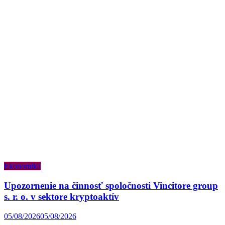
Ekonomika
Upozornenie na činnosť spoločnosti Vincitore group
s. r. o. v sektore kryptoaktív
05/08/2026
05/08/2026