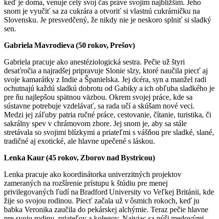
keď je doma, venuje celý svoj čas práve svojim najbližším. Jeho
snom je vyučiť sa za cukrára a otvoriť si vlastnú cukrárničku na
Slovensku. Je presvedčený, že nikdy nie je neskoro splniť si sladký
sen.
Gabriela Mavrodieva (50 rokov, Prešov)
Gabriela pracuje ako anestéziologická sestra. Pečie už štyri
desaťročia a najradšej pripravuje Slonie slzy, ktoré naučila piecť aj
svoje kamarátky z Indie a Španielska. Jej dcéra, syn a manžel radi
ochutnajú každú sladkú dobrotu od Gabiky a ich obľuba sladkého je
pre ňu najlepšou spätnou väzbou. Okrem svojej práce, kde sa
sústavne potrebuje vzdelávať, sa rada učí a skúšam nové veci.
Medzi jej záľuby patria ručné práce, cestovanie, čítanie, turistika, či
sakrálny spev v chrámovom zbore. Jej snom je, aby sa stále
stretávala so svojimi blízkymi a priateľmi s vášňou pre sladké, slané,
tradičné aj exotické, ale hlavne upečené s láskou.
Lenka Kaur (45 rokov, Zborov nad Bystricou)
Lenka pracuje ako koordinátorka univerzitných projektov
zameraných na rozšírenie prístupu k štúdiu pre menej
privilegovaných ľudí na Bradford University vo Veľkej Británii, kde
žije so svojou rodinou. Piecť začala už v ôsmich rokoch, keď ju
babka Veronika zaučila do pekárskej alchýmie. Teraz pečie hlavne
pre svoju rodinu, priateľov a kolegov. Najviac sa pýši medovými