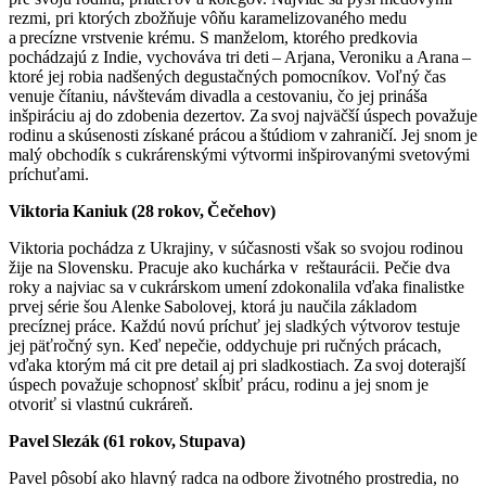
rezmi, pri ktorých zbožňuje vôňu karamelizovaného medu
a precízne vrstvenie krému. S manželom, ktorého predkovia
pochádzajú z Indie, vychováva tri deti – Arjana, Veroniku a Arana –
ktoré jej robia nadšených degustačných pomocníkov. Voľný čas
venuje čítaniu, návštevám divadla a cestovaniu, čo jej prináša
inšpiráciu aj do zdobenia dezertov. Za svoj najväčší úspech považuje
rodinu a skúsenosti získané prácou a štúdiom v zahraničí. Jej snom je
malý obchodík s cukrárenskými výtvormi inšpirovanými svetovými
príchuťami.
Viktoria Kaniuk (28 rokov, Čečehov)
Viktoria pochádza z Ukrajiny, v súčasnosti však so svojou rodinou
žije na Slovensku. Pracuje ako kuchárka v reštaurácii. Pečie dva
roky a najviac sa v cukrárskom umení zdokonalila vďaka finalistke
prvej série šou Alenke Sabolovej, ktorá ju naučila základom
precíznej práce. Každú novú príchuť jej sladkých výtvorov testuje
jej päťročný syn. Keď nepečie, oddychuje pri ručných prácach,
vďaka ktorým má cit pre detail aj pri sladkostiach. Za svoj doterajší
úspech považuje schopnosť skĺbiť prácu, rodinu a jej snom je
otvoriť si vlastnú cukráreň.
Pavel Slezák (61 rokov, Stupava)
Pavel pôsobí ako hlavný radca na odbore životného prostredia, no