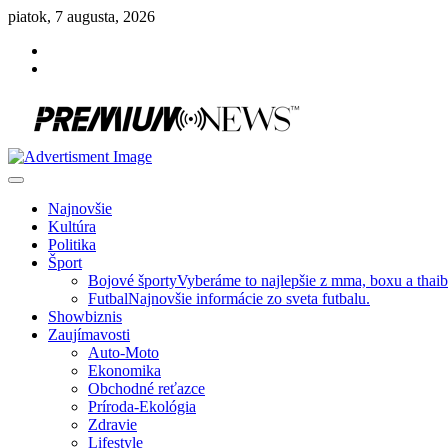
Skip
piatok, 7 augusta, 2026
to
Facebook
content
Instagram
Slovenská kultúra, šport, politika, šoubiznis …toto sa oplatí čítať!
Premium NEWS™
Najnovšie
Kultúra
Politika
Šport
Bojové športy
Vyberáme to najlepšie z mma, boxu a thai
Futbal
Najnovšie informácie zo sveta futbalu.
Showbiznis
Zaujímavosti
Auto-Moto
Ekonomika
Obchodné reťazce
Príroda-Ekológia
Zdravie
Lifestyle