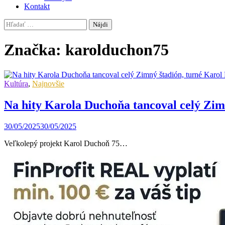
Kontakt
Hľadať:
Značka:
karolduchon75
Kultúra
,
Najnovšie
Na hity Karola Duchoňa tancoval celý Zimn
30/05/2025
30/05/2025
Veľkolepý projekt Karol Duchoň 75…