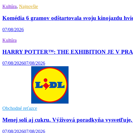
Kultúra
,
Najnovšie
Komédia 6 gramov odštartovala svoju kinojazdu hvi
07/08/2026
Kultúra
HARRY POTTER™: THE EXHIBITION JE V PRAHE! Naj
07/08/2026
07/08/2026
Obchodné reťazce
Menej soli aj cukru. Výživová poradkyňa vysvetľuje,
07/08/2026
07/08/2026