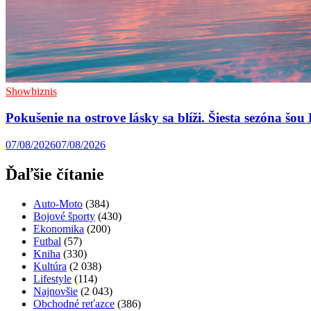
Showbiznis
Pokušenie na ostrove lásky sa blíži. Šiesta sezóna šo
07/08/2026
07/08/2026
Ďaľšie čítanie
Auto-Moto
(384)
Bojové športy
(430)
Ekonomika
(200)
Futbal
(57)
Kniha
(330)
Kultúra
(2 038)
Lifestyle
(114)
Najnovšie
(2 043)
Obchodné reťazce
(386)