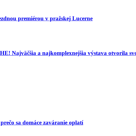
ezdnou premiérou v pražskej Lucerne
väčšia a najkomplexnejšia výstava otvorila svo
 prečo sa domáce zaváranie oplatí