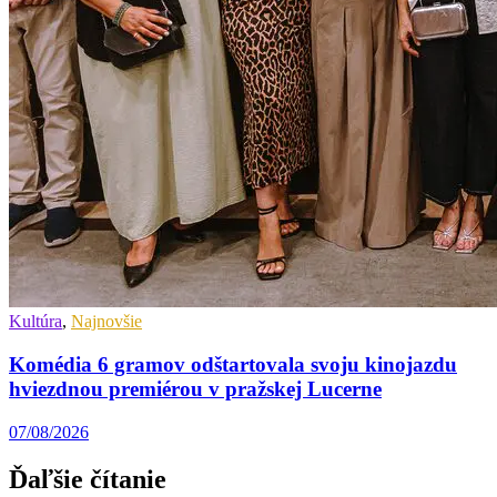
Kultúra
,
Najnovšie
Komédia 6 gramov odštartovala svoju kinojazdu
hviezdnou premiérou v pražskej Lucerne
07/08/2026
Ďaľšie čítanie