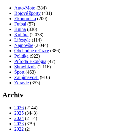
Auto-Moto
(384)
Bojové športy
(431)
Ekonomika
(200)
Futbal
(57)
Kniha
(330)
Kultúra
(2 038)
Lifestyle
(114)
Najnovšie
(2 044)
Obchodné reťazce
(386)
Politika
(922)
Príroda-Ekológia
(47)
Showbiznis
(1 116)
Šport
(463)
Zaujímavosti
(916)
Zdravie
(353)
Archív
2026
(2144)
2025
(3443)
2024
(2114)
2023
(379)
2022
(2)