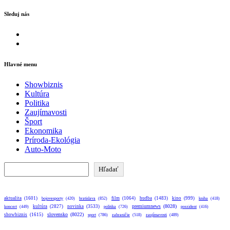
Sleduj nás
Facebook
Instagram
Hlavné menu
Showbiznis
Kultúra
Politika
Zaujímavosti
Šport
Ekonomika
Príroda-Ekológia
Auto-Moto
Hľadať
Hľadať
aktualita
(1601)
bratislava
(852)
film
(1064)
hudba
(1483)
kino
(999)
bojovesporty
(420)
kniha
(418)
premiumnews
(8028)
kultúra
(2827)
novinka
(3533)
koncert
(449)
politika
(726)
prezident
(416)
slovensko
(8022)
showbiznis
(1615)
sport
(786)
zahraničie
(518)
zaujímavosti
(489)