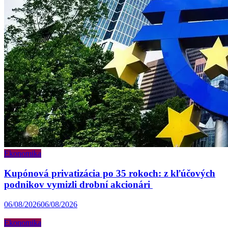
Ekonomika
Kupónová privatizácia po 35 rokoch: z kľúčových
podnikov vymizli drobní akcionári
06/08/2026
06/08/2026
Ekonomika