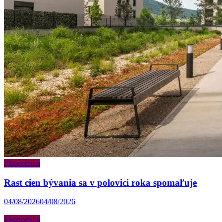
Ekonomika
Rast cien bývania sa v polovici roka spomaľuje
04/08/2026
04/08/2026
Ekonomika