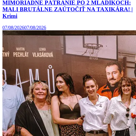
MIMORIADNE PÁTRANIE PO 2 MLADÍKOCH:
MALI BRUTÁLNE ZAÚTOČIŤ NA TAXIKÁRA! |
Krimi
07/08/2026
07/08/2026