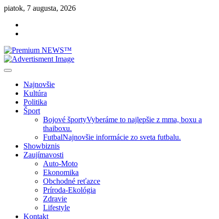
Skip
piatok, 7 augusta, 2026
to
Facebook
content
Instagram
Slovenská kultúra, šport, politika, šoubiznis …toto sa oplatí čítať!
Premium NEWS™
Najnovšie
Kultúra
Politika
Šport
Bojové športy
Vyberáme to najlepšie z mma, boxu a
thaiboxu.
Futbal
Najnovšie informácie zo sveta futbalu.
Showbiznis
Zaujímavosti
Auto-Moto
Ekonomika
Obchodné reťazce
Príroda-Ekológia
Zdravie
Lifestyle
Kontakt