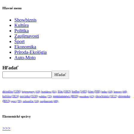
Hlavné menu
Showbiznis
Kultúra
Politika
Zaujímavosti
Šport
Ekonomika
Príroda-Ekológia
Auto-Moto
Hľadať
Hľadať
aktualita
(1596)
bratislava
(851)
film
(1063)
hudba
(1483)
kino
(998)
bojovesporty
(419)
kniha
(418)
koncert
(448)
premiumnews
(8019)
slovensko
kultúra
(2824)
novinka
(3530)
showbiznis
(1612)
politika
(725)
prezident
(415)
(8013)
sport
(785)
zahraničie
(516)
zaujímavosti
(489)
Ekonomické správy
>>>