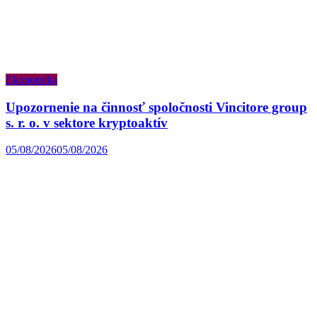
Ekonomika
Upozornenie na činnosť spoločnosti Vincitore group
s. r. o. v sektore kryptoaktív
05/08/2026
05/08/2026