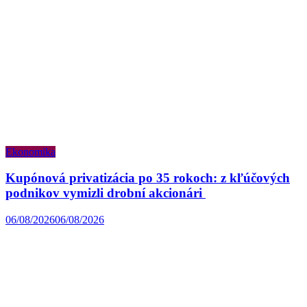
Ekonomika
Kupónová privatizácia po 35 rokoch: z kľúčových
podnikov vymizli drobní akcionári
06/08/2026
06/08/2026