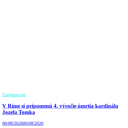
Zaujímavosti
V Ríme si pripomenú 4. výročie úmrtia kardinála
Jozefa Tomka
06/08/2026
06/08/2026