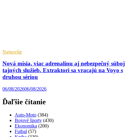
Najnovšie
Nová misia, viac adrenalínu aj nebezpečný súboj
tajných služieb. Extraktori sa vracajú na Voyo s
druhou sériou
06/08/2026
06/08/2026
Ďaľšie čítanie
Auto-Moto
(384)
Bojové športy
(430)
Ekonomika
(200)
Futbal
(57)
Kniha
(330)