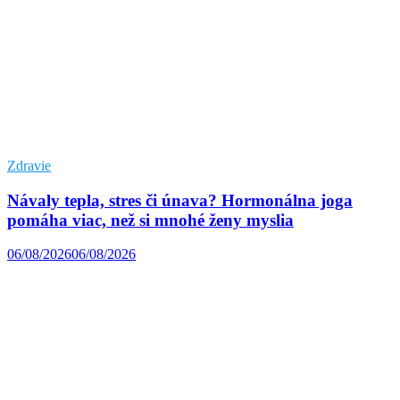
Zdravie
Návaly tepla, stres či únava? Hormonálna joga
pomáha viac, než si mnohé ženy myslia
06/08/2026
06/08/2026