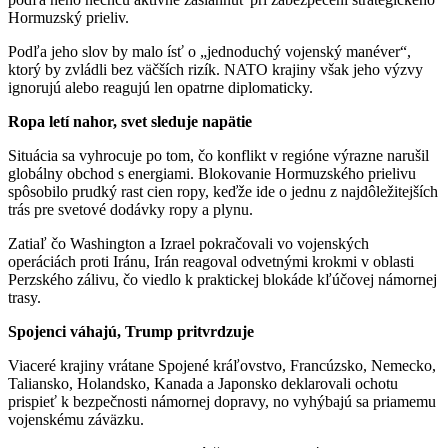
Hormuzský prieliv.
Podľa jeho slov by malo ísť o „jednoduchý vojenský manéver“,
ktorý by zvládli bez väčších rizík. NATO krajiny však jeho výzvy
ignorujú alebo reagujú len opatrne diplomaticky.
Ropa letí nahor, svet sleduje napätie
Situácia sa vyhrocuje po tom, čo konflikt v regióne výrazne narušil
globálny obchod s energiami. Blokovanie Hormuzského prielivu
spôsobilo prudký rast cien ropy, keďže ide o jednu z najdôležitejších
trás pre svetové dodávky ropy a plynu.
Zatiaľ čo Washington a Izrael pokračovali vo vojenských
operáciách proti Iránu, Irán reagoval odvetnými krokmi v oblasti
Perzského zálivu, čo viedlo k praktickej blokáde kľúčovej námornej
trasy.
Spojenci váhajú, Trump pritvrdzuje
Viaceré krajiny vrátane Spojené kráľovstvo, Francúzsko, Nemecko,
Taliansko, Holandsko, Kanada a Japonsko deklarovali ochotu
prispieť k bezpečnosti námornej dopravy, no vyhýbajú sa priamemu
vojenskému záväzku.