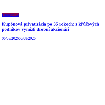
Ekonomika
Kupónová privatizácia po 35 rokoch: z kľúčových
podnikov vymizli drobní akcionári
06/08/2026
06/08/2026