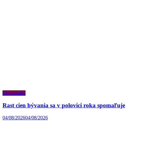
Ekonomika
Rast cien bývania sa v polovici roka spomaľuje
04/08/2026
04/08/2026