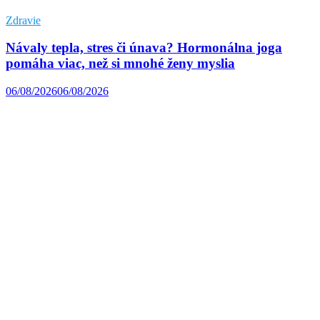
Zdravie
Návaly tepla, stres či únava? Hormonálna joga
pomáha viac, než si mnohé ženy myslia
06/08/2026
06/08/2026