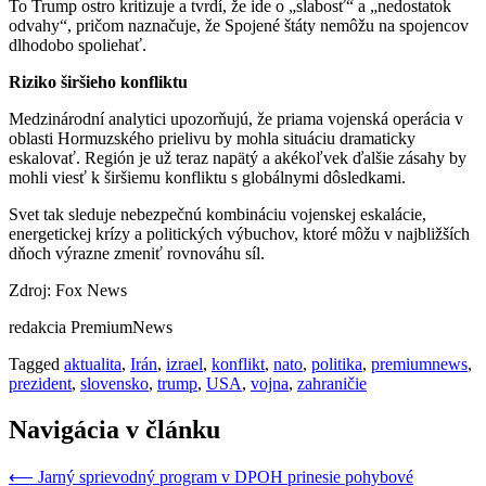
To Trump ostro kritizuje a tvrdí, že ide o „slabosť“ a „nedostatok
odvahy“, pričom naznačuje, že Spojené štáty nemôžu na spojencov
dlhodobo spoliehať.
Riziko širšieho konfliktu
Medzinárodní analytici upozorňujú, že priama vojenská operácia v
oblasti Hormuzského prielivu by mohla situáciu dramaticky
eskalovať. Región je už teraz napätý a akékoľvek ďalšie zásahy by
mohli viesť k širšiemu konfliktu s globálnymi dôsledkami.
Svet tak sleduje nebezpečnú kombináciu vojenskej eskalácie,
energetickej krízy a politických výbuchov, ktoré môžu v najbližších
dňoch výrazne zmeniť rovnováhu síl.
Zdroj: Fox News
redakcia PremiumNews
Tagged
aktualita
,
Irán
,
izrael
,
konflikt
,
nato
,
politika
,
premiumnews
,
prezident
,
slovensko
,
trump
,
USA
,
vojna
,
zahraničie
Navigácia v článku
⟵
Jarný sprievodný program v DPOH prinesie pohybové