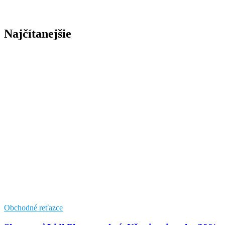
Najčítanejšie
Obchodné reťazce