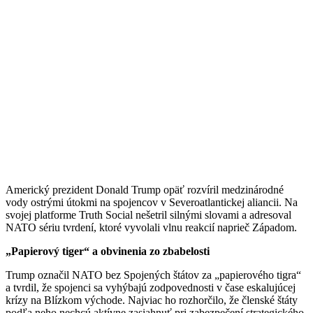
Americký prezident Donald Trump opäť rozvíril medzinárodné
vody ostrými útokmi na spojencov v Severoatlantickej aliancii. Na
svojej platforme Truth Social nešetril silnými slovami a adresoval
NATO sériu tvrdení, ktoré vyvolali vlnu reakcií naprieč Západom.
„Papierový tiger“ a obvinenia zo zbabelosti
Trump označil NATO bez Spojených štátov za „papierového tigra“
a tvrdil, že spojenci sa vyhýbajú zodpovednosti v čase eskalujúcej
krízy na Blízkom východe. Najviac ho rozhorčilo, že členské štáty
podľa neho nechcú aktívne zasiahnuť pri zabezpečení strategického