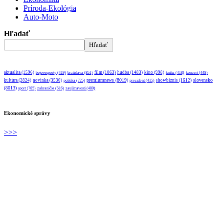
Príroda-Ekológia
Auto-Moto
Hľadať
Hľadať
aktualita
(1596)
bratislava
(851)
film
(1063)
hudba
(1483)
kino
(998)
bojovesporty
(419)
kniha
(418)
koncert
(448)
premiumnews
(8019)
slovensko
kultúra
(2824)
novinka
(3530)
showbiznis
(1612)
politika
(725)
prezident
(415)
(8013)
sport
(785)
zahraničie
(516)
zaujímavosti
(489)
Ekonomické správy
>>>