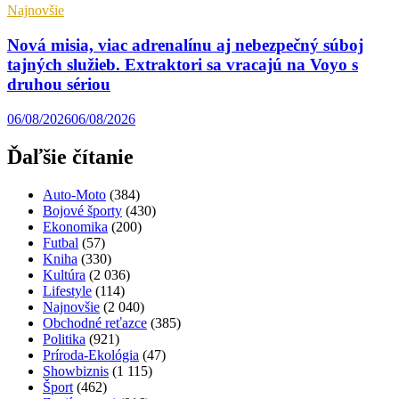
Najnovšie
Nová misia, viac adrenalínu aj nebezpečný súboj
tajných služieb. Extraktori sa vracajú na Voyo s
druhou sériou
06/08/2026
06/08/2026
Ďaľšie čítanie
Auto-Moto
(384)
Bojové športy
(430)
Ekonomika
(200)
Futbal
(57)
Kniha
(330)
Kultúra
(2 036)
Lifestyle
(114)
Najnovšie
(2 040)
Obchodné reťazce
(385)
Politika
(921)
Príroda-Ekológia
(47)
Showbiznis
(1 115)
Šport
(462)