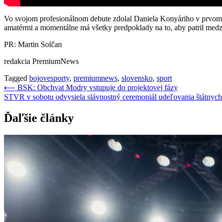
Vo svojom profesionálnom debute zdolal Daniela Konyáriho v prvom 
amatérmi a momentálne má všetky predpoklady na to, aby patril medz
PR: Martin Solčan
redakcia PremiumNews
Tagged
bojovesporty
,
premiumnews
,
slovensko
,
sport
Navigácia
⟵
BSK: Obchvat Modry vstupuje do projektovej fázy
STVR v sobotu odvysiela slávnostný ceremoniál udeľovania štátnyc
v
článku
Ďaľšie články