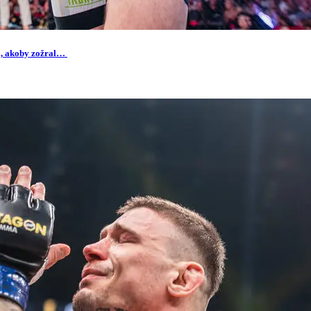
á, akoby zožral…