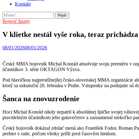
Kontakt
Hľadať:
Bojové športy
V klietke nestál vyše roka, teraz prichádz
08/01/2026
08/01/2026
Český MMA bojovník Michal Konrád absolvuje svoju premiéru v organ
účastníkov 3. série OKTAGON Výzva.
Pod hlavičkou najprestížnejšej česko-slovenskej MMA organizácie ab
ktorý sa uskutoční 20. februára v Prahe. Vstupenky na podujatie sú do
Šanca na znovuzrodenie
Hoci Michal Konrád nikdy nepatril k absolútnej špičke svojej váhov
pravidelným účastníkom jeho galavečerov a zaznamenal niekoľko pa
Český bojovník dokázal zdolať mená ako František Fodor, Roman Paul
prehier v rade, pričom všetky prišli pred časovým limitom.