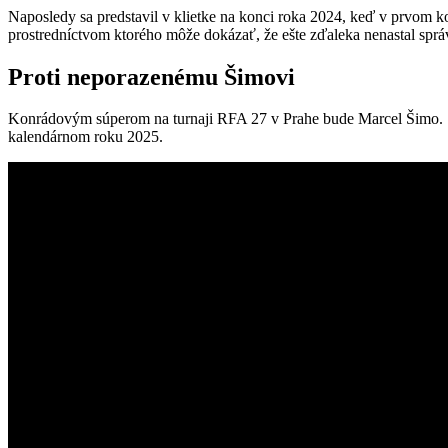
Naposledy sa predstavil v klietke na konci roka 2024, keď v prvom ko
prostredníctvom ktorého môže dokázať, že ešte zďaleka nenastal sprá
Proti neporazenému Šimovi
Konrádovým súperom na turnaji RFA 27 v Prahe bude Marcel Šimo. Slo
kalendárnom roku 2025.