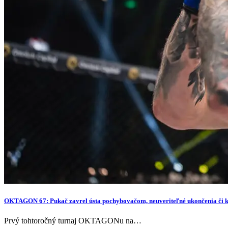
OKTAGON 67: Pukač zavrel ústa pochybovačom, neuveriteľné ukončenia či 
Prvý tohtoročný turnaj OKTAGONu na…