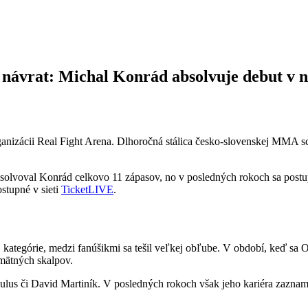
a návrat: Michal Konrád absolvuje debut v n
izácii Real Fight Arena. Dlhoročná stálica česko-slovenskej MMA sc
solvoval Konrád celkovo 11 zápasov, no v posledných rokoch sa postup
stupné v sieti
TicketLIVE
.
ej kategórie, medzi fanúšikmi sa tešil veľkej obľube. V období, keď 
mätných skalpov.
us či David Martiník. V posledných rokoch však jeho kariéra zazname