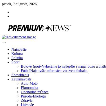
Skip
piatok, 7 augusta, 2026
to
Facebook
content
Instagram
Slovenská kultúra, šport, politika, šoubiznis …toto sa oplatí čítať!
Premium NEWS™
Najnovšie
Kultúra
Politika
Šport
Bojové športy
Vyberáme to najlepšie z mma, boxu a thai
Futbal
Najnovšie informácie zo sveta futbalu.
Showbiznis
Zaujímavosti
Auto-Moto
Ekonomika
Obchodné reťazce
Príroda-Ekológia
Zdravie
Lifestyle