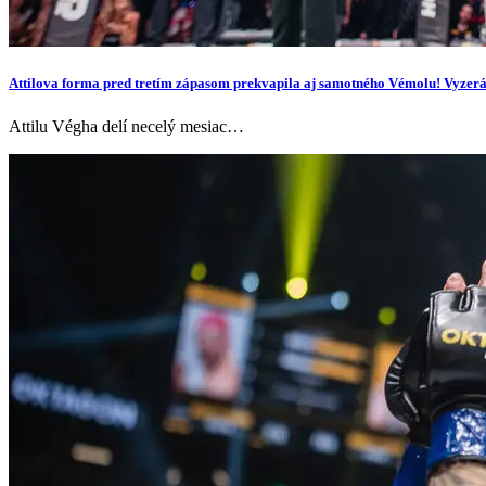
Attilova forma pred tretím zápasom prekvapila aj samotného Vémolu! Vyzer
Attilu Végha delí necelý mesiac…