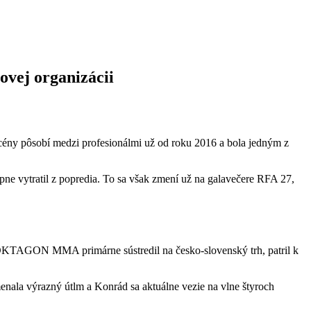
ovej organizácii
ény pôsobí medzi profesionálmi už od roku 2016 a bola jedným z
ne vytratil z popredia. To sa však zmení už na galavečere RFA 27,
sa OKTAGON MMA primárne sústredil na česko-slovenský trh, patril k
nala výrazný útlm a Konrád sa aktuálne vezie na vlne štyroch