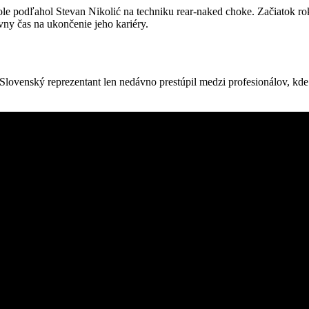
le podľahol Stevan Nikolić na techniku rear-naked choke. Začiatok rok
vny čas na ukončenie jeho kariéry.
venský reprezentant len nedávno prestúpil medzi profesionálov, kde 