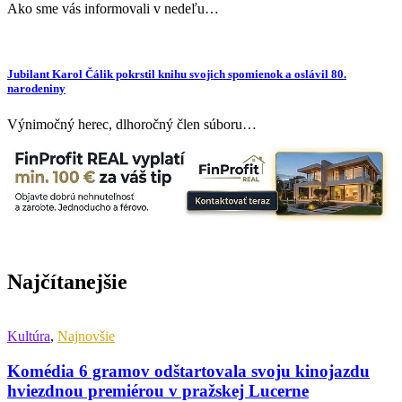
Ako sme vás informovali v nedeľu…
Jubilant Karol Čálik pokrstil knihu svojich spomienok a oslávil 80.
narodeniny
Výnimočný herec, dlhoročný člen súboru…
Najčítanejšie
Kultúra
,
Najnovšie
Komédia 6 gramov odštartovala svoju kinojazdu
hviezdnou premiérou v pražskej Lucerne