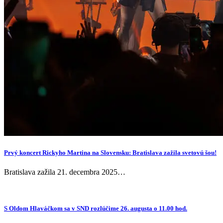
Prvý koncert Rickyho Martina na Slovensku: Bratislava zažila svetovú šou!
Bratislava zažila 21. decembra 2025…
S Oldom Hlaváčkom sa v SND rozlúčime 26. augusta o 11.00 hod.