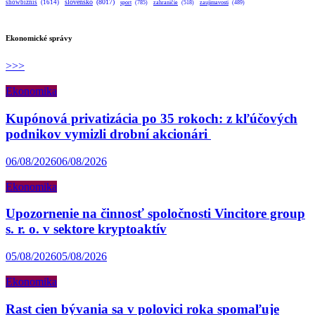
slovensko
(8017)
showbiznis
(1614)
sport
(785)
zahraničie
(518)
zaujímavosti
(489)
Ekonomické správy
>>>
Ekonomika
Kupónová privatizácia po 35 rokoch: z kľúčových
podnikov vymizli drobní akcionári
06/08/2026
06/08/2026
Ekonomika
Upozornenie na činnosť spoločnosti Vincitore group
s. r. o. v sektore kryptoaktív
05/08/2026
05/08/2026
Ekonomika
Rast cien bývania sa v polovici roka spomaľuje