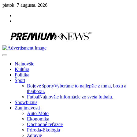
Skip
piatok, 7 augusta, 2026
to
Facebook
content
Instagram
Slovenská kultúra, šport, politika, šoubiznis …toto sa oplatí čítať!
Premium NEWS™
Najnovšie
Kultúra
Politika
Šport
Bojové športy
Vyberáme to najlepšie z mma, boxu a
thaiboxu.
Futbal
Najnovšie informácie zo sveta futbalu.
Showbiznis
Zaujímavosti
Auto-Moto
Ekonomika
Obchodné reťazce
Príroda-Ekológia
Zdravie