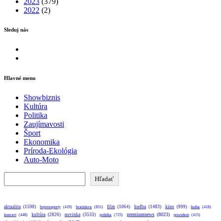
2023
(379)
2022
(2)
Sleduj nás
Facebook
Instagram
Hlavné menu
Showbiznis
Kultúra
Politika
Zaujímavosti
Šport
Ekonomika
Príroda-Ekológia
Auto-Moto
Hľadať
Hľadať
aktualita
(1598)
bratislava
(851)
film
(1064)
hudba
(1483)
kino
(999)
bojovesporty
(419)
kniha
(418)
premiumnews
(8023)
kultúra
(2826)
novinka
(3533)
koncert
(448)
politika
(725)
prezident
(415)