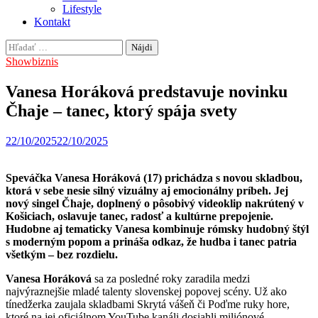
Lifestyle
Kontakt
Hľadať:
Showbiznis
Vanesa Horáková predstavuje novinku
Čhaje – tanec, ktorý spája svety
22/10/2025
22/10/2025
Speváčka Vanesa Horáková (17) prichádza s novou skladbou,
ktorá v sebe nesie silný vizuálny aj emocionálny príbeh. Jej
nový singel Čhaje, doplnený o pôsobivý videoklip nakrútený v
Košiciach, oslavuje tanec, radosť a kultúrne prepojenie.
Hudobne aj tematicky Vanesa kombinuje rómsky hudobný štýl
s moderným popom a prináša odkaz, že hudba i tanec patria
všetkým – bez rozdielu.
Vanesa Horáková
sa za posledné roky zaradila medzi
najvýraznejšie mladé talenty slovenskej popovej scény. Už ako
tínedžerka zaujala skladbami Skrytá vášeň či Poďme ruky hore,
ktoré na jej oficiálnom YouTube kanáli dosiahli miliónové