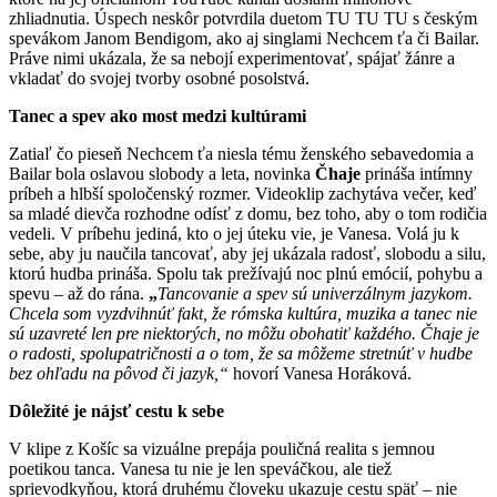
zhliadnutia. Úspech neskôr potvrdila duetom TU TU TU s českým
spevákom Janom Bendigom, ako aj singlami Nechcem ťa či Bailar.
Práve nimi ukázala, že sa nebojí experimentovať, spájať žánre a
vkladať do svojej tvorby osobné posolstvá.
Tanec a spev ako most medzi kultúrami
Zatiaľ čo pieseň Nechcem ťa niesla tému ženského sebavedomia a
Bailar
bola oslavou slobody a leta, novinka
Čhaje
prináša intímny
príbeh a hlbší spoločenský rozmer. Videoklip zachytáva večer, keď
sa mladé dievča rozhodne odísť z domu, bez toho, aby o tom rodičia
vedeli. V príbehu jediná, kto o jej úteku vie, je Vanesa. Volá ju k
sebe, aby ju naučila tancovať, aby jej ukázala radosť, slobodu a silu,
ktorú hudba prináša. Spolu tak prežívajú noc plnú emócií, pohybu a
spevu – až do rána.
„
Tancovanie a spev sú univerzálnym jazykom.
Chcela som vyzdvihnúť fakt, že rómska kultúra, muzika a tanec nie
sú uzavreté len pre niektorých, no môžu obohatiť každého. Čhaje je
o radosti, spolupatričnosti a o tom, že sa môžeme stretnúť v hudbe
bez ohľadu na pôvod či jazyk,“
hovorí Vanesa Horáková.
Dôležité je nájsť cestu k sebe
V klipe z Košíc sa vizuálne prepája pouličná realita s jemnou
poetikou tanca. Vanesa tu nie je len speváčkou, ale tiež
sprievodkyňou, ktorá druhému človeku ukazuje cestu späť – nie