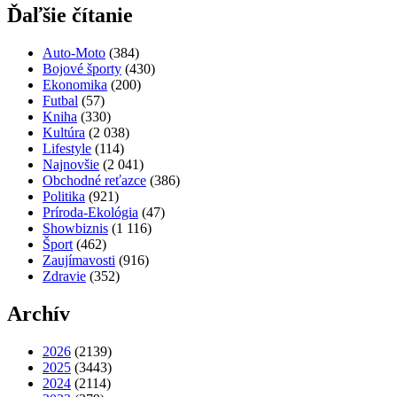
Ďaľšie čítanie
Auto-Moto
(384)
Bojové športy
(430)
Ekonomika
(200)
Futbal
(57)
Kniha
(330)
Kultúra
(2 038)
Lifestyle
(114)
Najnovšie
(2 041)
Obchodné reťazce
(386)
Politika
(921)
Príroda-Ekológia
(47)
Showbiznis
(1 116)
Šport
(462)
Zaujímavosti
(916)
Zdravie
(352)
Archív
2026
(2139)
2025
(3443)
2024
(2114)