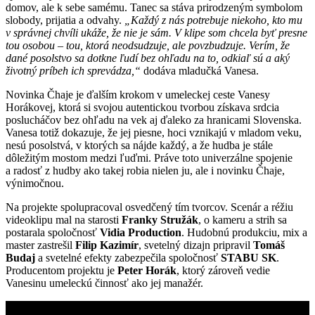
domov, ale k sebe samému. Tanec sa stáva prirodzeným symbolom
slobody, prijatia a odvahy.
„Každý z nás potrebuje niekoho, kto mu
v správnej chvíli ukáže, že nie je sám. V klipe som chcela byť presne
tou osobou – tou, ktorá neodsudzuje, ale povzbudzuje. Verím, že
dané posolstvo sa dotkne ľudí bez ohľadu na to, odkiaľ sú a aký
životný príbeh ich sprevádza,“
dodáva mladučká Vanesa.
Novinka Čhaje je ďalším krokom v umeleckej ceste Vanesy
Horákovej, ktorá si svojou autentickou tvorbou získava srdcia
poslucháčov bez ohľadu na vek aj ďaleko za hranicami Slovenska.
Vanesa totiž dokazuje, že jej piesne, hoci vznikajú v mladom veku,
nesú posolstvá, v ktorých sa nájde každý, a že hudba je stále
dôležitým mostom medzi ľuďmi. Práve toto univerzálne spojenie
a radosť z hudby ako takej robia nielen ju, ale i novinku Čhaje,
výnimočnou.
Na projekte spolupracoval osvedčený tím tvorcov. Scenár a réžiu
videoklipu mal na starosti
Franky Stružák
, o kameru a strih sa
postarala spoločnosť
Vidia Production
. Hudobnú produkciu, mix a
master zastrešil
Filip Kazimír
, svetelný dizajn pripravil
Tomáš
Budaj
a svetelné efekty zabezpečila spoločnosť
STABU SK
.
Producentom projektu je
Peter Horák
, ktorý zároveň vedie
Vanesinu umeleckú činnosť ako jej manažér.