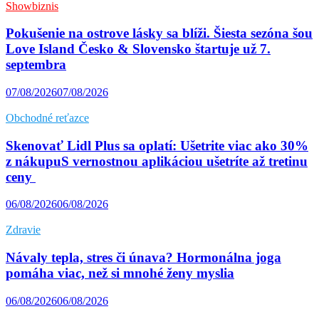
Showbiznis
Pokušenie na ostrove lásky sa blíži. Šiesta sezóna šou
Love Island Česko & Slovensko štartuje už 7.
septembra
07/08/2026
07/08/2026
Obchodné reťazce
Skenovať Lidl Plus sa oplatí: Ušetrite viac ako 30%
z nákupuS vernostnou aplikáciou ušetríte až tretinu
ceny
06/08/2026
06/08/2026
Zdravie
Návaly tepla, stres či únava? Hormonálna joga
pomáha viac, než si mnohé ženy myslia
06/08/2026
06/08/2026