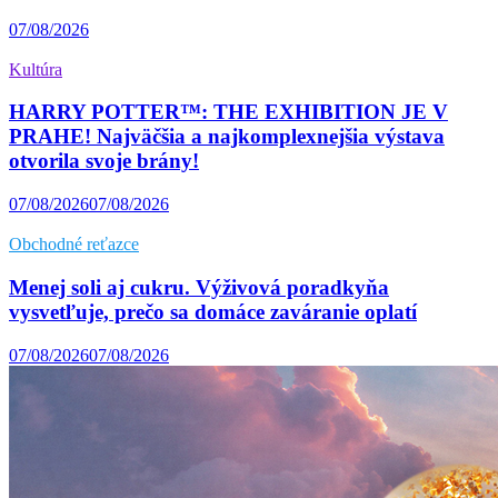
07/08/2026
Kultúra
HARRY POTTER™: THE EXHIBITION JE V
PRAHE! Najväčšia a najkomplexnejšia výstava
otvorila svoje brány!
07/08/2026
07/08/2026
Obchodné reťazce
Menej soli aj cukru. Výživová poradkyňa
vysvetľuje, prečo sa domáce zaváranie oplatí
07/08/2026
07/08/2026