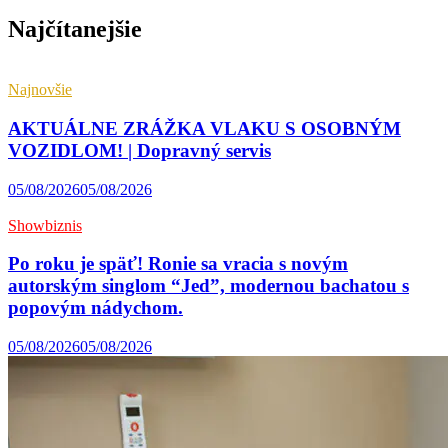
Najčítanejšie
Najnovšie
AKTUÁLNE ZRÁŽKA VLAKU S OSOBNÝM
VOZIDLOM! | Dopravný servis
05/08/2026
05/08/2026
Showbiznis
Po roku je späť! Ronie sa vracia s novým
autorským singlom “Jed”, modernou bachatou s
popovým nádychom.
05/08/2026
05/08/2026