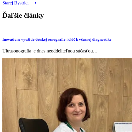
článku
Starej Bystrici
⟶
Ďaľšie články
Inovatívne využitie detskej sonografie: kľúč k včasnej diagnostike
Ultrasonografia je dnes neoddeliteľnou súčasťou…