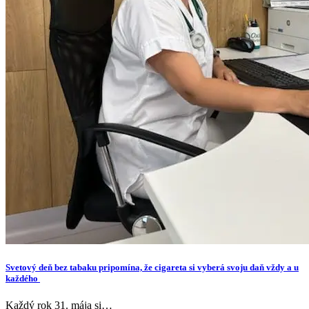
Svetový deň bez tabaku pripomína, že cigareta si vyberá svoju daň vždy a u
každého
Každý rok 31. mája si…