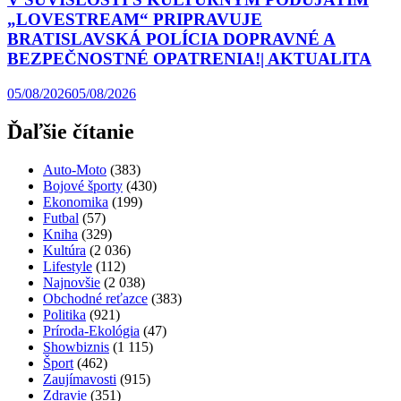
„LOVESTREAM“ PRIPRAVUJE
BRATISLAVSKÁ POLÍCIA DOPRAVNÉ A
BEZPEČNOSTNÉ OPATRENIA!| AKTUALITA
05/08/2026
05/08/2026
Ďaľšie čítanie
Auto-Moto
(383)
Bojové športy
(430)
Ekonomika
(199)
Futbal
(57)
Kniha
(329)
Kultúra
(2 036)
Lifestyle
(112)
Najnovšie
(2 038)
Obchodné reťazce
(383)
Politika
(921)
Príroda-Ekológia
(47)
Showbiznis
(1 115)
Šport
(462)
Zaujímavosti
(915)
Zdravie
(351)