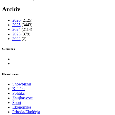
Archív
2026
(2125)
2025
(3443)
2024
(2114)
2023
(379)
2022
(2)
Sleduj nás
Facebook
Instagram
Hlavné menu
Showbiznis
Kultúra
Politika
Zaujímavosti
Šport
Ekonomika
Príroda-Ekológia