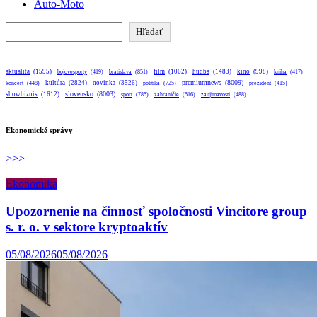
Auto-Moto
Hľadať
Hľadať
aktualita
(1595)
bratislava
(851)
film
(1062)
hudba
(1483)
kino
(998)
bojovesporty
(419)
kniha
(417)
premiumnews
(8009)
kultúra
(2824)
novinka
(3526)
koncert
(448)
politika
(725)
prezident
(415)
slovensko
(8003)
showbiznis
(1612)
sport
(785)
zahraničie
(516)
zaujímavosti
(488)
Ekonomické správy
>>>
Ekonomika
Upozornenie na činnosť spoločnosti Vincitore group
s. r. o. v sektore kryptoaktív
05/08/2026
05/08/2026