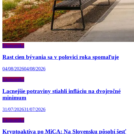
Ekonomika
Rast cien bývania sa v polovici roka spomaľuje
04/08/2026
04/08/2026
Ekonomika
Lacnejšie potraviny stiahli infláciu na dvojročné
minimum
31/07/2026
31/07/2026
Ekonomika
Kryptoaktíva po MiCA: Na Slovensku pôsobí šesť