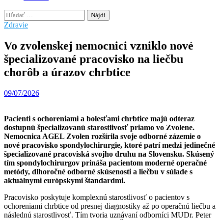
Hľadať:
Zdravie
Vo zvolenskej nemocnici vzniklo nové
špecializované pracovisko na liečbu
chorôb a úrazov chrbtice
09/07/2026
Pacienti s ochoreniami a bolesťami chrbtice majú odteraz
dostupnú špecializovanú starostlivosť priamo vo Zvolene.
Nemocnica AGEL Zvolen rozšírila svoje odborné zázemie o
nové pracovisko spondylochirurgie, ktoré patrí medzi jedinečné
špecializované pracoviská svojho druhu na Slovensku. Skúsený
tím spondylochirurgov prináša pacientom moderné operačné
metódy, dlhoročné odborné skúsenosti a liečbu v súlade s
aktuálnymi európskymi štandardmi.
Pracovisko poskytuje komplexnú starostlivosť o pacientov s
ochoreniami chrbtice od presnej diagnostiky až po operačnú liečbu a
následnú starostlivosť. Tím tvoria uznávaní odborníci MUDr. Peter