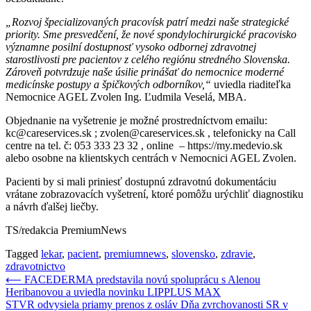
„Rozvoj špecializovaných pracovísk patrí medzi naše strategické
priority. Sme presvedčení, že nové spondylochirurgické pracovisko
významne posilní dostupnosť vysoko odbornej zdravotnej
starostlivosti pre pacientov z celého regiónu stredného Slovenska.
Zároveň potvrdzuje naše úsilie prinášať do nemocnice moderné
medicínske postupy a špičkových odborníkov,“
uviedla riaditeľka
Nemocnice AGEL Zvolen Ing. Ľudmila Veselá, MBA.
Objednanie na vyšetrenie je možné prostredníctvom emailu:
kc@careservices.sk ; zvolen@careservices.sk , telefonicky na Call
centre na tel. č: 053 333 23 32 , online – https://my.medevio.sk
alebo osobne na klientskych centrách v Nemocnici AGEL Zvolen.
Pacienti by si mali priniesť dostupnú zdravotnú dokumentáciu
vrátane zobrazovacích vyšetrení, ktoré pomôžu urýchliť diagnostiku
a návrh ďalšej liečby.
TS/redakcia PremiumNews
Tagged
lekar
,
pacient
,
premiumnews
,
slovensko
,
zdravie
,
zdravotnictvo
Navigácia
⟵
FACEDERMA predstavila novú spoluprácu s Alenou
Heribanovou a uviedla novinku LIPPLUS MAX
v
STVR odvysiela priamy prenos z osláv Dňa zvrchovanosti SR v