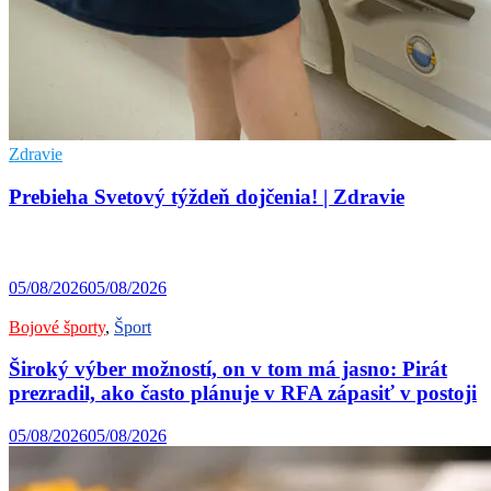
Zdravie
Prebieha Svetový týždeň dojčenia! | Zdravie
05/08/2026
05/08/2026
Bojové športy
,
Šport
Široký výber možností, on v tom má jasno: Pirát
prezradil, ako často plánuje v RFA zápasiť v postoji
05/08/2026
05/08/2026