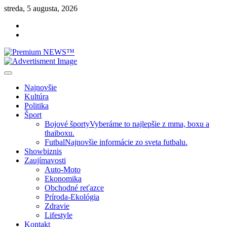
Skip
streda, 5 augusta, 2026
to
Facebook
content
Instagram
Slovenská kultúra, šport, politika, šoubiznis …toto sa oplatí čítať!
Premium NEWS™
Najnovšie
Kultúra
Politika
Šport
Bojové športy
Vyberáme to najlepšie z mma, boxu a
thaiboxu.
Futbal
Najnovšie informácie zo sveta futbalu.
Showbiznis
Zaujímavosti
Auto-Moto
Ekonomika
Obchodné reťazce
Príroda-Ekológia
Zdravie
Lifestyle
Kontakt