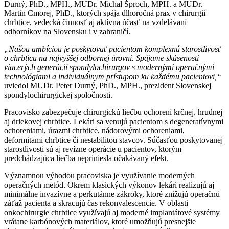
Durný, PhD., MPH., MUDr. Michal Šproch, MPH. a MUDr.
Martin Cmorej, PhD., ktorých spája dlhoročná prax v chirurgii
chrbtice, vedecká činnosť aj aktívna účasť na vzdelávaní
odborníkov na Slovensku i v zahraničí.
„Našou ambíciou je poskytovať pacientom komplexnú starostlivosť
o chrbticu na najvyššej odbornej úrovni. Spájame skúsenosti
viacerých generácií spondylochirurgov s modernými operačnými
technológiami a individuálnym prístupom ku každému pacientovi,“
uviedol MUDr. Peter Durný, PhD., MPH., prezident Slovenskej
spondylochirurgickej spoločnosti.
Pracovisko zabezpečuje chirurgickú liečbu ochorení krčnej, hrudnej
aj driekovej chrbtice. Lekári sa venujú pacientom s degeneratívnymi
ochoreniami, úrazmi chrbtice, nádorovými ochoreniami,
deformitami chrbtice či nestabilitou stavcov. Súčasťou poskytovanej
starostlivosti sú aj revízne operácie u pacientov, ktorým
predchádzajúca liečba nepriniesla očakávaný efekt.
Významnou výhodou pracoviska je využívanie moderných
operačných metód. Okrem klasických výkonov lekári realizujú aj
minimálne invazívne a perkutánne zákroky, ktoré znižujú operačnú
záťaž pacienta a skracujú čas rekonvalescencie. V oblasti
onkochirurgie chrbtice využívajú aj moderné implantátové systémy
vrátane karbónových materiálov, ktoré umožňujú presnejšie