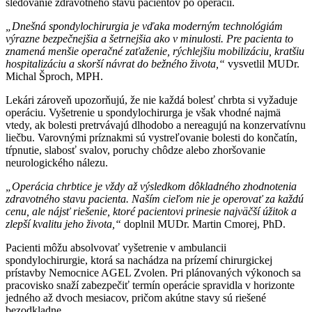
sledovanie zdravotného stavu pacientov po operácii.
„Dnešná spondylochirurgia je vďaka moderným technológiám
výrazne bezpečnejšia a šetrnejšia ako v minulosti. Pre pacienta to
znamená menšie operačné zaťaženie, rýchlejšiu mobilizáciu, kratšiu
hospitalizáciu a skorší návrat do bežného života,“
vysvetlil MUDr.
Michal Šproch, MPH.
Lekári zároveň upozorňujú, že nie každá bolesť chrbta si vyžaduje
operáciu. Vyšetrenie u spondylochirurga je však vhodné najmä
vtedy, ak bolesti pretrvávajú dlhodobo a nereagujú na konzervatívnu
liečbu. Varovnými príznakmi sú vystreľovanie bolesti do končatín,
tŕpnutie, slabosť svalov, poruchy chôdze alebo zhoršovanie
neurologického nálezu.
„Operácia chrbtice je vždy až výsledkom dôkladného zhodnotenia
zdravotného stavu pacienta. Naším cieľom nie je operovať za každú
cenu, ale nájsť riešenie, ktoré pacientovi prinesie najväčší úžitok a
zlepší kvalitu jeho života,“
doplnil MUDr. Martin Cmorej, PhD.
Pacienti môžu absolvovať vyšetrenie v ambulancii
spondylochirurgie, ktorá sa nachádza na prízemí chirurgickej
prístavby Nemocnice AGEL Zvolen. Pri plánovaných výkonoch sa
pracovisko snaží zabezpečiť termín operácie spravidla v horizonte
jedného až dvoch mesiacov, pričom akútne stavy sú riešené
bezodkladne.