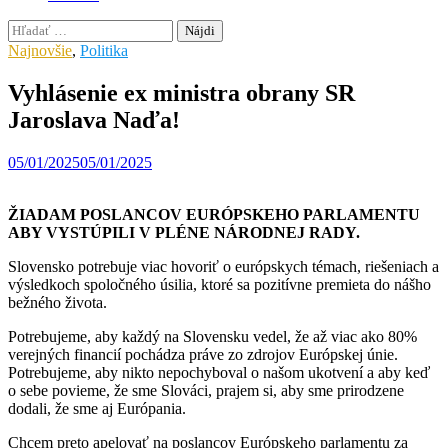
Hľadať:
Najnovšie
,
Politika
Vyhlásenie ex ministra obrany SR
Jaroslava Naďa!
05/01/2025
05/01/2025
ŽIADAM POSLANCOV EURÓPSKEHO PARLAMENTU
ABY VYSTÚPILI V PLÉNE NÁRODNEJ RADY.
Slovensko potrebuje viac hovoriť o európskych témach, riešeniach a
výsledkoch spoločného úsilia, ktoré sa pozitívne premieta do nášho
bežného života.
Potrebujeme, aby každý na Slovensku vedel, že až viac ako 80%
verejných financií pochádza práve zo zdrojov Európskej únie.
Potrebujeme, aby nikto nepochyboval o našom ukotvení a aby keď
o sebe povieme, že sme Slováci, prajem si, aby sme prirodzene
dodali, že sme aj Európania.
Chcem preto apelovať na poslancov Európskeho parlamentu za