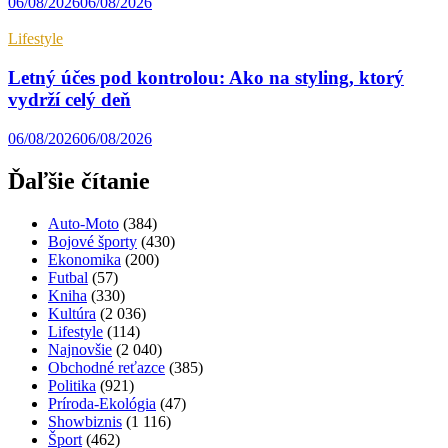
06/08/2026
06/08/2026
Lifestyle
Letný účes pod kontrolou: Ako na styling, ktorý
vydrží celý deň
06/08/2026
06/08/2026
Ďaľšie čítanie
Auto-Moto
(384)
Bojové športy
(430)
Ekonomika
(200)
Futbal
(57)
Kniha
(330)
Kultúra
(2 036)
Lifestyle
(114)
Najnovšie
(2 040)
Obchodné reťazce
(385)
Politika
(921)
Príroda-Ekológia
(47)
Showbiznis
(1 116)
Šport
(462)