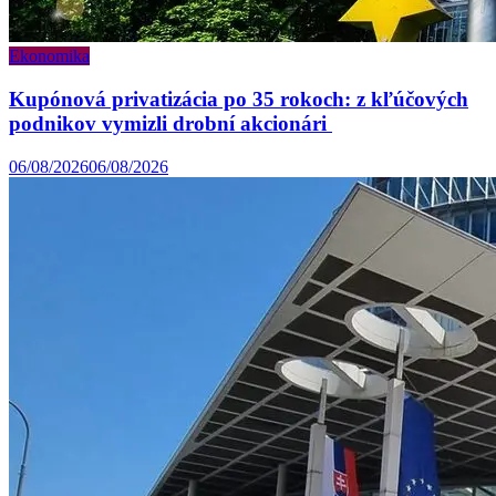
Ekonomika
Kupónová privatizácia po 35 rokoch: z kľúčových
podnikov vymizli drobní akcionári
06/08/2026
06/08/2026