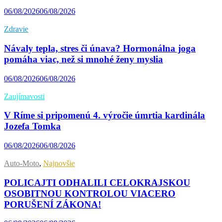
06/08/2026
06/08/2026
Zdravie
Návaly tepla, stres či únava? Hormonálna joga
pomáha viac, než si mnohé ženy myslia
06/08/2026
06/08/2026
Zaujímavosti
V Ríme si pripomenú 4. výročie úmrtia kardinála
Jozefa Tomka
06/08/2026
06/08/2026
Auto-Moto
,
Najnovšie
POLICAJTI ODHALILI CELOKRAJSKOU
OSOBITNOU KONTROLOU VIACERO
PORUŠENÍ ZÁKONA!