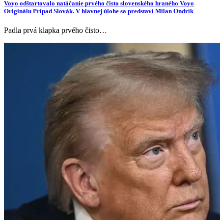
Voyo odštartovalo natáčanie prvého čisto slovenského hraného Voyo
Originálu Prípad Slovák. V hlavnej úlohe sa predstaví Milan Ondrík
Padla prvá klapka prvého čisto…