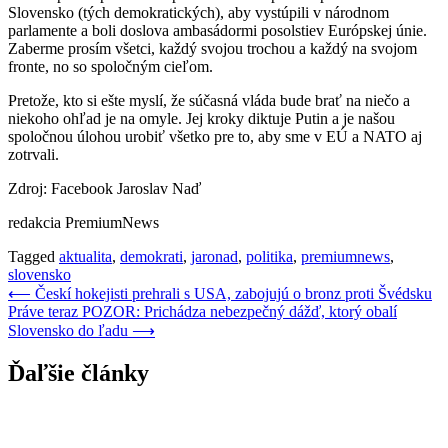
Slovensko (tých demokratických), aby vystúpili v národnom
parlamente a boli doslova ambasádormi posolstiev Európskej únie.
Zaberme prosím všetci, každý svojou trochou a každý na svojom
fronte, no so spoločným cieľom.
Pretože, kto si ešte myslí, že súčasná vláda bude brať na niečo a
niekoho ohľad je na omyle. Jej kroky diktuje Putin a je našou
spoločnou úlohou urobiť všetko pre to, aby sme v EÚ a NATO aj
zotrvali.
Zdroj: Facebook Jaroslav Naď
redakcia PremiumNews
Tagged
aktualita
,
demokrati
,
jaronad
,
politika
,
premiumnews
,
slovensko
Navigácia
⟵
Českí hokejisti prehrali s USA, zabojujú o bronz proti Švédsku
Práve teraz POZOR: Prichádza nebezpečný dážď, ktorý obalí
v
Slovensko do ľadu
⟶
článku
Ďaľšie články