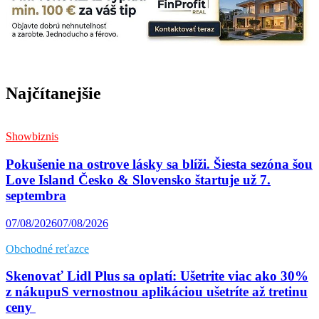
Najčítanejšie
Showbiznis
Pokušenie na ostrove lásky sa blíži. Šiesta sezóna šou
Love Island Česko & Slovensko štartuje už 7.
septembra
07/08/2026
07/08/2026
Obchodné reťazce
Skenovať Lidl Plus sa oplatí: Ušetrite viac ako 30%
z nákupuS vernostnou aplikáciou ušetríte až tretinu
ceny