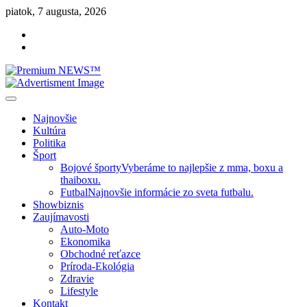
Skip
piatok, 7 augusta, 2026
to
Facebook
content
Instagram
Slovenská kultúra, šport, politika, šoubiznis …toto sa oplatí čítať!
Premium NEWS™
Najnovšie
Kultúra
Politika
Šport
Bojové športy
Vyberáme to najlepšie z mma, boxu a
thaiboxu.
Futbal
Najnovšie informácie zo sveta futbalu.
Showbiznis
Zaujímavosti
Auto-Moto
Ekonomika
Obchodné reťazce
Príroda-Ekológia
Zdravie
Lifestyle
Kontakt