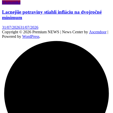
Ekonomika
Lacnejšie potraviny stiahli infláciu na dvojročné
minimum
31/07/2026
31/07/2026
Copyright © 2026 Premium NEWS | News Center by
Ascendoor
|
Powered by
WordPress
.