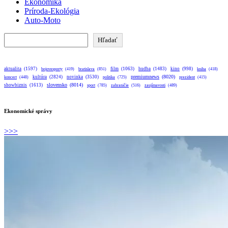
Ekonomika
Príroda-Ekológia
Auto-Moto
Hľadať
Hľadať
aktualita
(1597)
bratislava
(851)
film
(1063)
hudba
(1483)
kino
(998)
bojovesporty
(419)
kniha
(418)
premiumnews
(8020)
kultúra
(2824)
novinka
(3530)
koncert
(448)
politika
(725)
prezident
(415)
slovensko
(8014)
showbiznis
(1613)
sport
(785)
zahraničie
(516)
zaujímavosti
(489)
Ekonomické správy
>>>