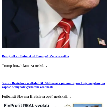
Drsný odkaz Putinovi od Trumpa! | Zo zahraničia
Trump hrozí clami za ruskú…
Slovan Bratislava podľahol AC Miláno aj v piatom zápase Ligy majstrov, na
zápase nechýbali významné osobnosti
Futbalisti Slovana Bratislava opäť nezískali…