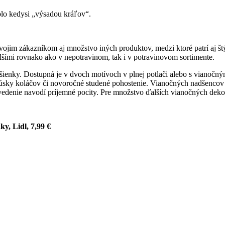
bolo kedysi „výsadou kráľov“.
ojim zákazníkom aj množstvo iných produktov, medzi ktoré patrí aj š
i rovnako ako v nepotravinom, tak i v potravinovom sortimente.
sušienky. Dostupná je v dvoch motívoch v plnej potlači alebo s vianoč
ky koláčov či novoročné studené pohostenie. Vianočných nadšencov po
evedenie navodí príjemné pocity. Pre množstvo ďalších vianočných deko
y, Lidl, 7,99 €