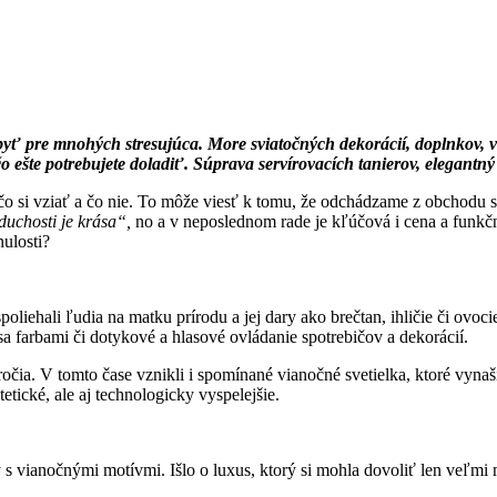
e byť pre mnohých stresujúca. More sviatočných dekorácií, doplnkov
 ešte potrebujete doladiť. Súprava servírovacích tanierov, elegantný
 si vziať a čo nie. To môže viesť k tomu, že odchádzame z obchodu s t
duchosti je krása“,
no a v neposlednom rade je kľúčová i cena a funkčn
nulosti?
spoliehali ľudia na matku prírodu a jej dary ako brečtan, ihličie či o
a farbami či dotykové a hlasové ovládanie spotrebičov a dekorácií.
oročia. V tomto čase vznikli i spomínané vianočné svetielka, ktoré vy
etické, ale aj technologicky vyspelejšie.
y s vianočnými motívmi. Išlo o luxus, ktorý si mohla dovoliť len veľmi