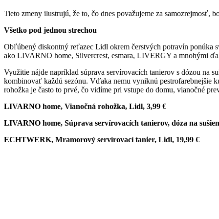
Tieto zmeny ilustrujú, že to, čo dnes považujeme za samozrejmosť, 
Všetko pod jednou strechou
Obľúbený diskontný reťazec Lidl okrem čerstvých potravín ponúka sv
ako LIVARNO home, Silvercrest, esmara, LIVERGY a mnohými ďalším
Využitie nájde napríklad súprava servírovacích tanierov s dózou na 
kombinovať každú sezónu. Vďaka nemu vyniknú pestrofarebnejšie kús
rohožka je často to prvé, čo vidíme pri vstupe do domu, vianočné pr
LIVARNO home, Vianočná rohožka, Lidl, 3,99 €
LIVARNO home, Súprava servírovacích tanierov, dóza na sušienk
ECHTWERK, Mramorový servírovací tanier, Lidl, 19,99 €