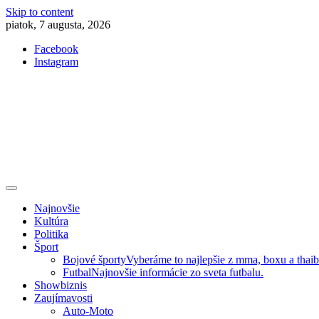
Skip to content
piatok, 7 augusta, 2026
Facebook
Instagram
Slovenská kultúra, šport, politika, šoubiznis …toto sa oplatí čítať!
Premium NEWS™
Najnovšie
Kultúra
Politika
Šport
Bojové športy
Vyberáme to najlepšie z mma, boxu a thai
Futbal
Najnovšie informácie zo sveta futbalu.
Showbiznis
Zaujímavosti
Auto-Moto