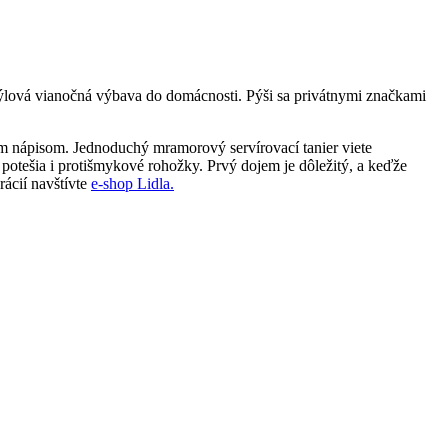
týlová vianočná výbava do domácnosti. Pýši sa privátnymi značkami
ným nápisom. Jednoduchý mramorový servírovací tanier viete
tešia i protišmykové rohožky. Prvý dojem je dôležitý, a keďže
rácií navštívte
e-shop Lidla.