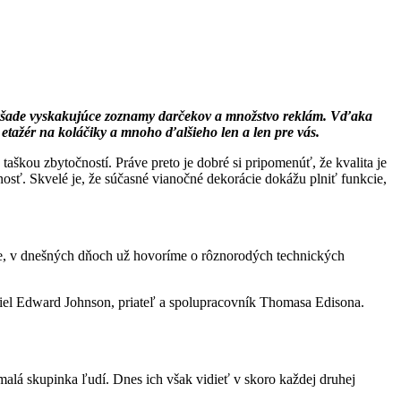
, všade vyskakujúce zoznamy darčekov a množstvo reklám. Vďaka
 etažér na koláčiky a mnoho ďalšieho len a len pre vás.
aškou zbytočností. Práve preto je dobré si pripomenúť, že kvalita je
osť. Skvelé je, že súčasné vianočné dekorácie dokážu plniť funkcie,
vocie, v dnešných dňoch už hovoríme o rôznorodých technických
našiel Edward Johnson, priateľ a spolupracovník Thomasa Edisona.
 malá skupinka ľudí. Dnes ich však vidieť v skoro každej druhej