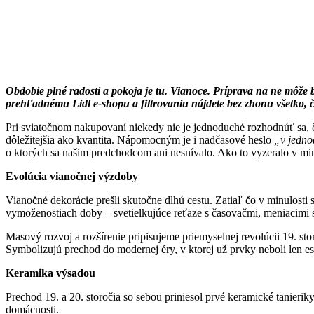
Obdobie plné radosti a pokoja je tu. Vianoce. Príprava na ne môž
prehľadnému Lidl e-shopu a filtrovaniu nájdete bez zhonu všetko, čo
Pri sviatočnom nakupovaní niekedy nie je jednoduché rozhodnúť sa, čo
dôležitejšia ako kvantita. Nápomocným je i nadčasové heslo
„v jedno
o ktorých sa našim predchodcom ani nesnívalo. Ako to vyzeralo v mi
Evolúcia vianočnej výzdoby
Vianočné dekorácie prešli skutočne dlhú cestu. Zatiaľ čo v minulosti 
vymoženostiach doby – svetielkujúce reťaze s časovačmi, meniacimi s
Masový rozvoj a rozšírenie pripisujeme priemyselnej revolúcii 19. st
Symbolizujú prechod do modernej éry, v ktorej už prvky neboli len est
Keramika výsadou
Prechod 19. a 20. storočia so sebou priniesol prvé keramické tanierik
domácnosti.