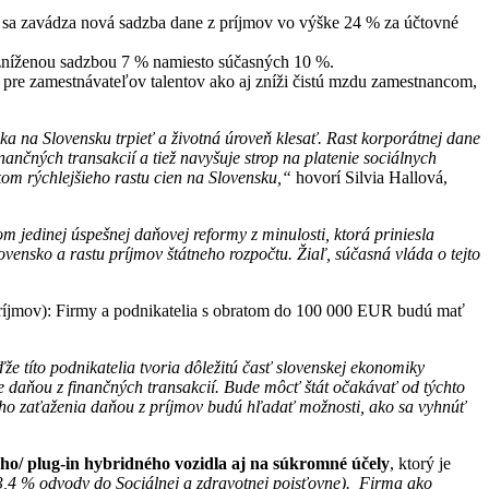
sa zavádza nová sadzba dane z príjmov vo výške 24 % za účtovné
níženou sadzbou 7 % namiesto súčasných 10 %.
ce pre zamestnávateľov talentov ako aj zníži čistú mzdu zamestnancom,
 na Slovensku trpieť a životná úroveň klesať. Rast korporátnej dane
ančných transakcií a tiež navyšuje strop na platenie sociálnych
m rýchlejšieho rastu cien na Slovensku,“
hovorí Silvia Hallová,
m jedinej úspešnej daňovej reformy z minulosti, ktorá priniesla
ovensko a rastu príjmov štátneho rozpočtu. Žiaľ, súčasná vláda o tejto
príjmov): Firmy a podnikatelia s obratom do 100 000 EUR budú mať
e títo podnikatelia tvoria dôležitú časť slovenskej ekonomiky
ie daňou z finančných transakcií. Bude môcť štát očakávať od týchto
vého zaťaženia daňou z príjmov budú hľadať možnosti, ako sa vyhnúť
ho/ plug-in hybridného vozidla aj na súkromné účely
, ktorý je
,4 % odvody do Sociálnej a zdravotnej poisťovne). Firma ako