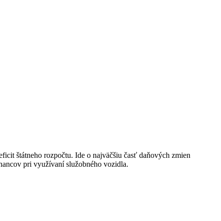
eficit štátneho rozpočtu. Ide o najväčšiu časť daňových zmien
nancov pri využívaní služobného vozidla.