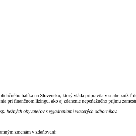
lidačného balíka na Slovensku, ktorý vláda pripravila v snahe znížiť d
nia pri finančnom lízingu, ako aj zdanenie nepeňažného príjmu zamest
sp. bežných obyvateľov s vyjadreniami viacerých odborníkov.
ýznamným zmenám v zdaňovaní: