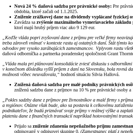
Nová 24 % daňová sadzba pre právnické osoby:
Pre právni
obdobia, ktoré začali od 1.1.2025.
Zníženie zrážkovej dane na dividendy vyplácané fyzickej o
Zavádza sa
zvýšenie maximálneho vymeriavacieho základu
ktorí majú hrubý príjem viac ako 9 129 eur.
„Keďže vláda popri zvyšovaní dane z príjmu pre veľké firmy neavizu
treba zároveň vnímať v kontexte rastu aj ostatných daní. Štát týmto 
odvodov pre vysoko zarábajúcich zamestnancov. Vplyvom rastu všet
daňová odborníčka a partnerka poradenskej spoločnosti Grant Thornt
„Vláda mala pri plánovaní konsolidácie zviesť diskusiu s odborníkmi o
v konečnom dôsledku vyšší príjem z daní na Slovensku, bola rovná daň.
možnosti vôbec neuvažovala,“
hodnotí situáciu Silvia Hallová.
Znížená daňová sadzba pre malé podniky právnických osô
zníženú sadzbu dane z príjmov na 10 % pre právnické osoby a 
„Pokles sadzby dane z príjmov pre živnostníkov a malé firmy s príjma
a regiónov. Otázne však bude, ako sa postavia k celkovému zaťaženiu 
podnikateľov, že budú priznávať svoje príjmy v reálnej výške a zapl
plateniu dane z finančných transakcií napríklad hotovostnými trans
Prijalo sa
zníženie zdanenia nepeňažného príjmu zamestnanc
odpisovaný v odpisovej skupine 0.
(Zamestnanec platí z nepeň