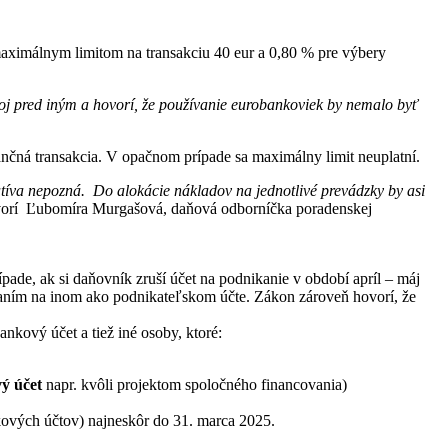
aximálnym limitom na transakciu 40 eur a 0,80 % pre výbery
oj pred iným a hovorí, že používanie eurobankoviek by nemalo byť
ančná transakcia. V opačnom prípade sa maximálny limit neuplatní.
latíva nepozná. Do alokácie nákladov na jednotlivé prevádzky by asi
orí
Ľubomíra Murgašová, daňová odborníčka poradenskej
ípade, ak si daňovník zruší účet na podnikanie v období apríl – máj
kaním na inom ako podnikateľskom účte. Zákon zároveň hovorí, že
nkový účet a tiež iné osoby, ktoré:
ý účet
napr. kvôli projektom spoločného financovania)
kových účtov) najneskôr do 31. marca 2025.