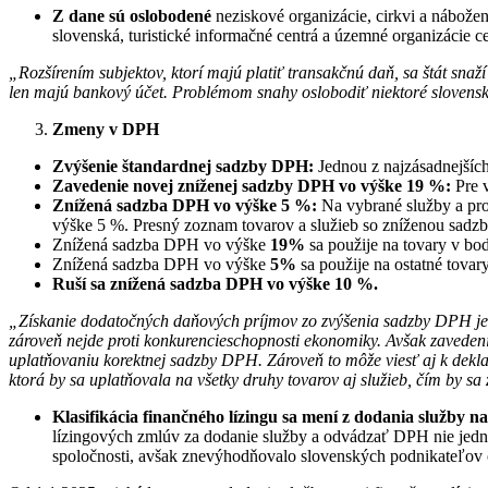
Z dane sú
oslobodené
neziskové organizácie, cirkvi a nábože
slovenská, turistické informačné centrá a územné organizácie 
„Rozšírením subjektov, ktorí majú platiť transakčnú daň, sa štát snaž
len majú bankový účet. Problémom snahy oslobodiť niektoré slovensk
Zmeny v DPH
Zvýšenie štandardnej sadzby DPH:
Jednou z najzásadnejšíc
Zavedenie novej zníženej sadzby DPH vo výške 19 %:
Pre 
Znížená sadzba DPH vo výške 5 %:
Na vybrané služby a prod
výške 5 %. Presný zoznam tovarov a služieb so zníženou sad
Znížená sadzba DPH vo výške
19%
sa použije na tovary v bo
Znížená sadzba DPH vo výške
5%
sa použije na ostatné tovar
Ruší sa znížená sadzba DPH vo výške 10 %.
„Získanie dodatočných daňových príjmov zo zvýšenia sadzby DPH je j
zároveň nejde proti konkurencieschopnosti ekonomiky. Avšak zaveden
uplatňovaniu korektnej sadzby DPH. Zároveň to môže viesť aj k dekla
ktorá by sa uplatňovala na všetky druhy tovarov aj služieb, čím by 
Klasifikácia finančného lízingu sa mení z dodania služby n
lízingových zmlúv za dodanie služby a odvádzať DPH nie jednor
spoločnosti, avšak znevýhodňovalo slovenských podnikateľov