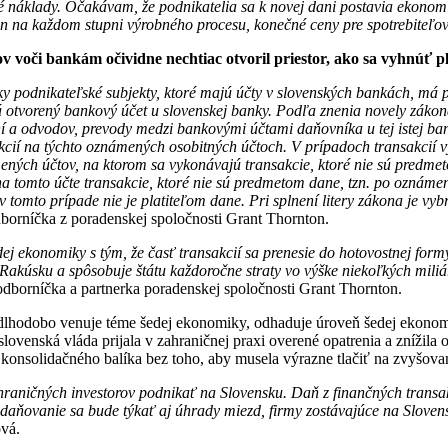
 náklady. Očakávam, že podnikatelia sa k novej dani postavia ekonomic
en na každom stupni výrobného procesu, konečné ceny pre spotrebiteľo
 voči bankám očividne nechtiac otvoril priestor, ako sa vyhnúť p
y podnikateľské subjekty, ktoré majú účty v slovenských bankách, má po
á otvorený bankový účet u slovenskej banky. Podľa znenia novely záko
í a odvodov, prevody medzi bankovými účtami daňovníka u tej istej ban
akcií na týchto oznámených osobitných účtoch. V prípadoch transakcií
ných účtov, na ktorom sa vykonávajú transakcie, ktoré nie sú predme
 na tomto účte transakcie, ktoré nie sú predmetom dane, tzn. po oznámen
 tomto prípade nie je platiteľom dane. Pri splnení litery zákona je v
orníčka z poradenskej spoločnosti Grant Thornton.
j ekonomiky s tým, že časť transakcií sa prenesie do hotovostnej for
Rakúsku a spôsobuje štátu každoročne straty vo výške niekoľkých mili
odborníčka a partnerka poradenskej spoločnosti Grant Thornton.
a dlhodobo venuje téme šedej ekonomiky, odhaduje úroveň šedej ekono
slovenská vláda prijala v zahraničnej praxi overené opatrenia a zníži
 konsolidačného balíka bez toho, aby musela výrazne tlačiť na zvyšovan
raničných investorov podnikať na Slovensku. Daň z finančných transak
zdaňovanie sa bude týkať aj úhrady miezd, firmy zostávajúce na Slov
lová.