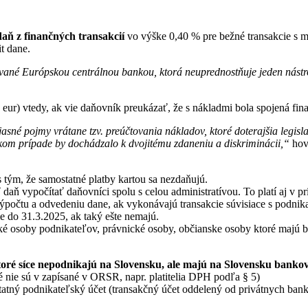
daň
z finančných transakcií
vo výške 0,40 % pre bežné transakcie s m
it dane.
ované Európskou centrálnou bankou, ktorá neuprednostňuje jeden nástr
ur) vtedy, ak vie daňovník preukázať, že s nákladmi bola spojená fin
asné pojmy vrátane tzv. preúčtovania nákladov, ktoré doterajšia legis
 takom prípade by dochádzalo k dvojitému zdaneniu a diskriminácii,“
hov
s tým, že samostatné platby kartou sa nezdaňujú.
aň vypočítať daňovníci spolu s celou administratívou. To platí aj v pr
výpočtu a odvedeniu dane, ak vykonávajú transakcie súvisiace s podni
ie do 31.3.2025, ak taký ešte nemajú.
ké osoby podnikateľov, právnické osoby, občianske osoby ktoré majú ba
toré síce nepodnikajú na Slovensku, ale majú na Slovensku bankov
ré nie sú v zapísané v ORSR, napr. platitelia DPH podľa § 5)
atný podnikateľský účet (transakčný účet oddelený od privátnych ban