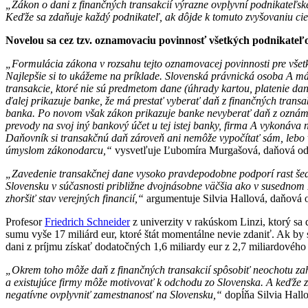
„Zákon o dani z finančných transakcií výrazne ovplyvní podnikateľské
Keďže sa zdaňuje každý podnikateľ, ak dôjde k tomuto zvyšovaniu ci
Novelou sa cez tzv. oznamovaciu povinnosť všetkých podnikateľov
„Formulácia zákona v rozsahu tejto oznamovacej povinnosti pre všetk
Najlepšie si to ukážeme na príklade. Slovenská právnická osoba A m
transakcie, ktoré nie sú predmetom dane (úhrady kartou, platenie dan
ďalej prikazuje banke, že má prestať vyberať daň z finančných trans
banka. Po novom však zákon prikazuje banke nevyberať daň z oznáme
prevody na svoj iný bankový účet u tej istej banky, firma A vykonáva
Daňovník si transakčnú daň zároveň ani nemôže vypočítať sám, lebo v
úmyslom zákonodarcu,“
vysvetľuje Ľubomíra Murgašová, daňová odb
„Zavedenie transakčnej dane vysoko pravdepodobne podporí rast šede
Slovensku v súčasnosti približne dvojnásobne väčšia ako v susednom 
zhoršiť stav verejných financií,“
argumentuje Silvia Hallová, daňová 
Profesor
Friedrich Schneider
z univerzity v rakúskom Linzi, ktorý s
sumu vyše 17 miliárd eur, ktoré štát momentálne nevie zdaniť. Ak by 
dani z príjmu získať dodatočných 1,6 miliardy eur z 2,7 miliardového
„Okrem toho môže daň z finančných transakcií spôsobiť neochotu zah
a existujúce firmy môže motivovať k odchodu zo Slovenska. A keďže 
negatívne ovplyvniť zamestnanosť na Slovensku,“
dopĺňa Silvia Hal