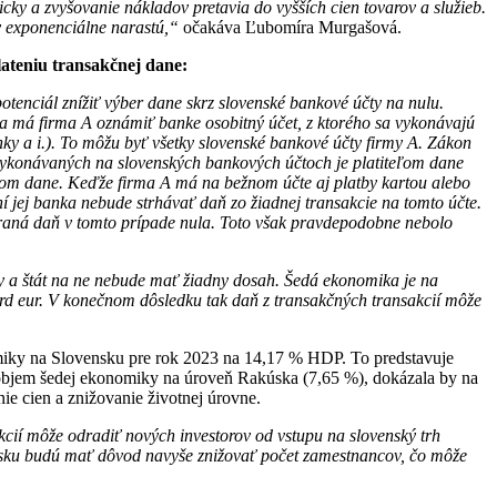
ky a zvyšovanie nákladov pretavia do vyšších cien tovarov a služieb.
v exponenciálne narastú,“
očakáva Ľubomíra Murgašová.
lateniu transakčnej dane:
tenciál znížiť výber dane skrz slovenské bankové účty na nulu.
na má firma A oznámiť banke osobitný účet, z ktorého sa vykonávajú
ky a i.). To môžu byť všetky slovenské bankové účty firmy A. Zákon
 vykonávaných na slovenských bankových účtoch je platiteľom dane
tom dane. Keďže firma A má na bežnom účte aj platby kartou alebo
í jej banka nebude strhávať daň zo žiadnej transakcie na tomto účte.
ybraná daň v tomto prípade nula. Toto však pravdepodobne nebolo
my a štát na ne nebude mať žiadny dosah. Šedá ekonomika je na
árd eur. V konečnom dôsledku tak daň z transakčných transakcií môže
miky na Slovensku pre rok 2023 na 14,17 % HDP. To predstavuje
la objem šedej ekonomiky na úroveň Rakúska (7,65 %), dokázala by na
ie cien a znižovanie životnej úrovne.
cií môže odradiť nových investorov od vstupu na slovenský trh
ensku budú mať dôvod navyše znižovať počet zamestnancov, čo môže