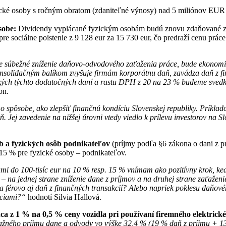
cké osoby s ročným obratom (zdaniteľné výnosy) nad 5 miliónov EUR 
sobe:
Dividendy vyplácané fyzickým osobám budú znovu zdaňované z
pre sociálne poistenie z 9 128 eur za 15 730 eur, čo predraží cenu prá
je súbežné zníženie daňovo-odvodového zaťaženia práce, bude ekonomika
konsolidačným balíkom zvyšuje firmám korporátnu daň, zavádza daň z fin
kých týchto dodatočných daní a rastu DPH z 20 na 23 % budeme svedko
on.
 spôsobe, ako zlepšiť finančnú kondíciu Slovenskej republiky. Príklado
 Jej zavedenie na nižšej úrovni vtedy viedlo k prílevu investorov na Sl
b a fyzických osôb podnikateľov
(príjmy podľa §6 zákona o dani z 
15 % pre fyzické osoby – podnikateľov.
mi do 100-tisíc eur na 10 % resp. 15 % vnímam ako pozitívny krok, keďž
– na jednej strane zníženie dane z príjmov a na druhej strane zaťažen
atia férovo aj daň z finančných transakcií? Alebo napriek poklesu daňo
akciami?“
hodnotí Silvia Hallová.
a z 1 % na 0,5 % ceny vozidla pri používaní firemného elektrické
ažného príjmu dane a odvody vo výške 32,4 % (19 % daň z príjmu + 13