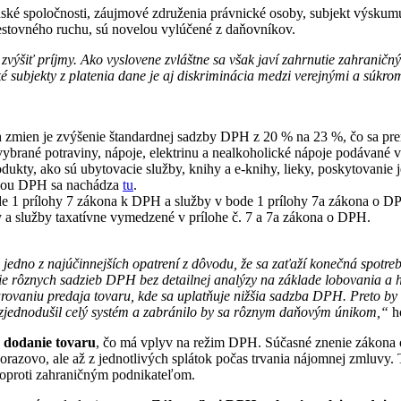
nské spoločnosti, záujmové združenia právnické osoby, subjekt výskum
cestovného ruchu, sú novelou vylúčené z daňovníkov.
í zvýšiť príjmy. Ako vyslovene zvláštne sa však javí zahrnutie zahranič
é subjekty z platenia dane je aj diskriminácia medzi verejnými a súkr
h zmien je zvýšenie štandardnej sadzby DPH z 20 % na 23 %, čo sa prem
vybrané potraviny, nápoje, elektrinu a nealkoholické nápoje podávané
ukty, ako sú ubytovacie služby, knihy a e-knihy, lieky, poskytovanie j
zbou DPH sa nachádza
tu
.
de 1 prílohy 7 zákona k DPH a služby v bode 1 prílohy 7a zákona o 
y a služby taxatívne vymedzené v prílohe č. 7 a 7a zákona o DPH.
edno z najúčinnejších opatrení z dôvodu, že sa zaťaží konečná spotr
ie rôznych sadzieb DPH bez detailnej analýzy na základe lobovania a 
rovaniu predaja tovaru, kde sa uplatňuje nižšia sadzba DPH. Preto by 
sa zjednodušil celý systém a zabránilo by sa rôznym daňovým únikom,“
h
a dodanie tovaru
, čo má vplyv na režim DPH. Súčasné znenie zákona
azovo, ale až z jednotlivých splátok počas trvania nájomnej zmluvy. 
 oproti zahraničným podnikateľom.