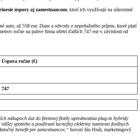
prinesie úspory aj zamestnancom
, ktorí ich využívajú na súkromné
né auto, až 558 eur. Dane a odvody z nepeňažného príjmu, ktoré platí
trov ročne na palive firma ušetrí ďalších 747 eur v závislosti od
Úspora ročne (€)
747
ích nákupoch áut do firemnej flotily uprednostnia plug-in hybridy
žšej spotrebe a používaní lacnejšej elektriny namiesto fosílnych
datočný benefit pre zamestnancov,“
hovorí Ján Hnát, marketingový