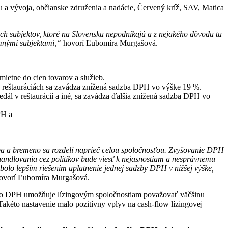
u a vývoja, občianske združenia a nadácie, Červený kríž, SAV, Matica
ných subjektov, ktoré na Slovensku nepodnikajú a z nejakého dôvodu tu
omnými subjektami,“
hovorí
Ľubomíra Murgašová.
ietne do cien tovarov a služieb.
 v reštauráciách sa zavádza znížená sadzba DPH vo výške 19 %.
edál v reštaurácií a iné, sa zavádza ďalšia znížená sadzba DPH vo
DPH a
eba a bremeno sa rozdelí naprieč celou spoločnosťou. Zvyšovanie DPH
handlovania cez politikov bude viesť k nejasnostiam a nesprávnemu
bolo lepším riešením uplatnenie jednej sadzby DPH v nižšej výške,
ovorí Ľubomíra Murgašová.
 o DPH umožňuje lízingovým spoločnostiam považovať väčšinu
Takéto nastavenie malo pozitívny vplyv na cash-flow lízingovej