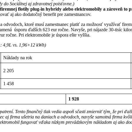
 do Sociálnej aj zdravotnej poisťovne.)
iremnej flotily plug-in hybridy alebo elektromobily a zároveň to 
ovať aj ako dodatočný benefit pre zamestnancov.
h a odvodoch, ktoré musí zamestnanec platiť za možnosť využívať firem
mená úsporu ďalších 623 eur ročne. Navyše, pri nájazde 30-tisíc kilome
ur ročne. Pri elektromobile je úspora ešte vyššia.
: 4,9L vs. 1,96+12 kWh)
Náklady na rok
2 205
1 458
1 928
rení. Tento finančný tlak vedia aspoň sčasti zmierniť tým, že pri ďalš
aj firma ušetria na daniach a odvodoch, navyše samotná firma kvôli ni
 elektromobil fungovať vďaka nízkym prevádzkovým nákladom aj ako do