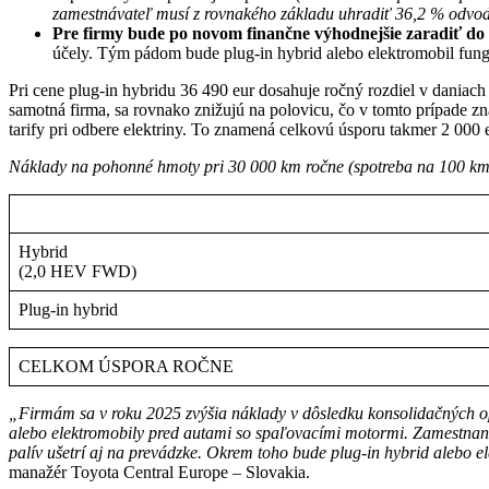
zamestnávateľ musí z rovnakého základu uhradiť 36,2 % odvody
Pre firmy bude po novom finančne výhodnejšie zaradiť do f
účely. Tým pádom bude plug-in hybrid alebo elektromobil fung
Pri cene plug-in hybridu 36 490 eur dosahuje ročný rozdiel v daniac
samotná firma, sa rovnako znižujú na polovicu, čo v tomto prípade zna
tarify pri odbere elektriny. To znamená celkovú úsporu takmer 2 000 e
Náklady na pohonné hmoty pri 30 000 km ročne (spotreba na 100 km
Hybrid
(2,0 HEV FWD)
Plug-in hybrid
CELKOM ÚSPORA ROČNE
„Firmám sa v roku 2025 zvýšia náklady v dôsledku konsolidačných opat
alebo elektromobily pred autami so spaľovacími motormi. Zamestnanec 
palív ušetrí aj na prevádzke. Okrem toho bude plug-in hybrid alebo
manažér Toyota Central Europe – Slovakia.