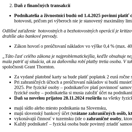
Daň z finančných transakcií
Podnikatelia a živnostníci budú od 1.4.2025 povinní platiť 
hotovosti, pričom pri výberoch nie je stanovený maximálny lim
Odlišné zaťaženie hotovostných a bezhotovostných operácií je kritiz
drahšie ako bankové prevody.
Zákon hovorí o preúčtovaní nákladov vo výške 0,4 % (max. 40 e
„Táto časť celého zákona je najproblematickejšia, keďže obsahuje nej
mala patriť aj situácia, ak za daňovníka robí platby tretia osoba. V
spoločnosti Grant Thornton.
Za vydané platobné karty sa bude platiť poplatok 2 eurá ročne 
Pri zahraničných účtoch a preúčtovaní nákladov si budú musieť d
2025. Pre fyzické osoby – podnikateľov platí povinnosť samo
fyzické osoby – podnikatelia si musia založiť účet na podnikan
Daň sa novelou prijatou 28.11.2024 rozšírila
na všetky fyzic
majú sídlo alebo miesto podnikania na Slovensku,
majú slovenský bankový účet (
vrátane zahraničných osôb, k
vykonávajú činnosť v tuzemsku (ide o
zahraničné osoby
, kto
Každý podnikateľ – fyzická osoba bude povinný zriadiť samost