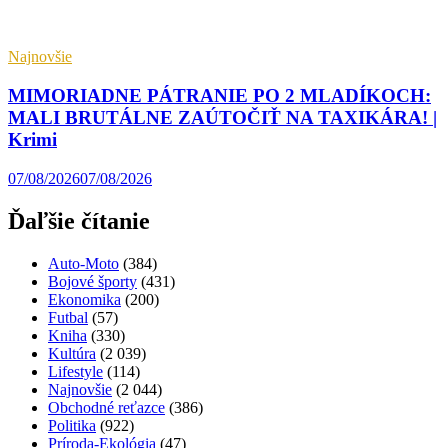
Najnovšie
MIMORIADNE PÁTRANIE PO 2 MLADÍKOCH:
MALI BRUTÁLNE ZAÚTOČIŤ NA TAXIKÁRA! |
Krimi
07/08/2026
07/08/2026
Ďaľšie čítanie
Auto-Moto
(384)
Bojové športy
(431)
Ekonomika
(200)
Futbal
(57)
Kniha
(330)
Kultúra
(2 039)
Lifestyle
(114)
Najnovšie
(2 044)
Obchodné reťazce
(386)
Politika
(922)
Príroda-Ekológia
(47)