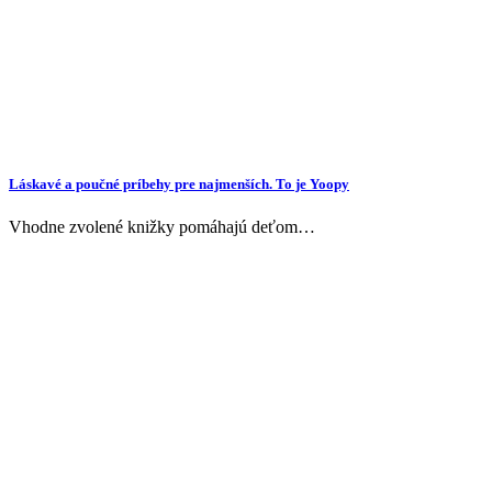
Láskavé a poučné príbehy pre najmenších. To je Yoopy
Vhodne zvolené knižky pomáhajú deťom…