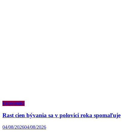
Ekonomika
Rast cien bývania sa v polovici roka spomaľuje
04/08/2026
04/08/2026