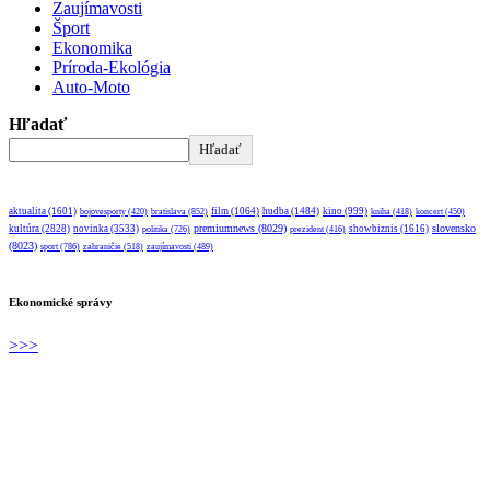
Zaujímavosti
Šport
Ekonomika
Príroda-Ekológia
Auto-Moto
Hľadať
Hľadať
aktualita
(1601)
bratislava
(852)
film
(1064)
hudba
(1484)
kino
(999)
bojovesporty
(420)
kniha
(418)
koncert
(450)
premiumnews
(8029)
slovensko
kultúra
(2828)
novinka
(3533)
showbiznis
(1616)
politika
(726)
prezident
(416)
(8023)
sport
(786)
zahraničie
(518)
zaujímavosti
(489)
Ekonomické správy
>>>