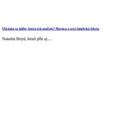
Ubránia sa túžbe, ktorá ich spaľuje? Horúca a sexi Anglická lekcia
Natasha Boyd, ktorá píše aj…