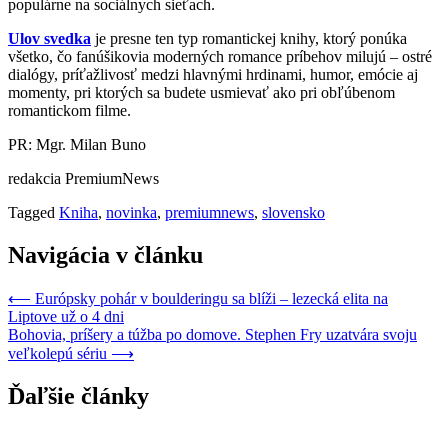
populárne na sociálnych sieťach.
Ulov svedka
je presne ten typ romantickej knihy, ktorý ponúka
všetko, čo fanúšikovia moderných romance príbehov milujú – ostré
dialógy, príťažlivosť medzi hlavnými hrdinami, humor, emócie aj
momenty, pri ktorých sa budete usmievať ako pri obľúbenom
romantickom filme.
PR: Mgr. Milan Buno
redakcia PremiumNews
Tagged
Kniha
,
novinka
,
premiumnews
,
slovensko
Navigácia v článku
⟵
Európsky pohár v boulderingu sa blíži – lezecká elita na
Liptove už o 4 dni
Bohovia, príšery a túžba po domove. Stephen Fry uzatvára svoju
veľkolepú sériu
⟶
Ďaľšie články