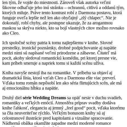
len tým, že vojde do miestnosti. Zároveň však autorka veľmi
šikovne odhaľuje jeho inú stránku – ochrannú, citlivú a oddanú tým,
ktorých miluje. Práve tento kontrast robí z Daemona postavu, ktorá
funguje oveľa lepšie než len ako obyčajný „zlý chlapec“. Nie je
dokonalý, robí chyby, ale postupne ukazuje, že za arogantnou
maskou sa skrýva niekto, kto sa bojí vlastných citov možno rovnako
ako Cleo.
Ich spoločné scény patria k tomu najlepšiemu v knihe. Slovné
prestrelky, ironické poznámky, drobné podpichovanie aj napätie
medzi nimi sú napísané veľmi prirodzene a zábavne. Čitateľ má
pocit, akoby sledoval romantickú komédiu, pri ktorej presne vie,
kam príbeh smeruje a napriek tomu si každú scénu užíva.
Kniha navyše nestojí iba na romantike. V príbehu sa objaví aj
dramatická línia, ktorá vzťah Cleo a Daemona ešte viac preverí.
Vďaka tomu román nepôsobí len ako séria flirtujúcich scén, ale má
aj emocionálnu hĺbku a napätie.
Druhý diel
série Wedding Dreams
sa opäť nesie v duchu svadieb,
romantiky a veľkých emócií. Atmosféra príprav svadby dodáva
knihe ľahkosť, eleganciu aj jemný „feel good“ pocit, vďaka ktorému
sa číta neuveriteľne rýchlo. Veľkým bonusom knihy sú aj
celostranové ilustrácie pred kapitolami a vizuálne spracovanie.
Nádherná obálka okamžite zapadne medzi moderné romance