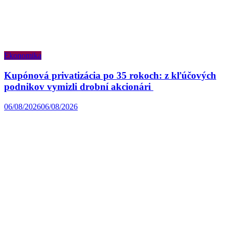
Ekonomika
Kupónová privatizácia po 35 rokoch: z kľúčových
podnikov vymizli drobní akcionári
06/08/2026
06/08/2026