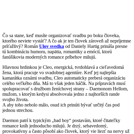
Čo sa stane, keď musíte organizovať svadbu po boku človeka,
ktorého neviete vystáť? A čo ak je ten človek zároveň až nepríjemne
príťažlivý? Román
Ulov svedka
od Daniely Hartig prináša presne
tú kombináciu humoru, napätia, romantiky a emócií, ktorú
fanúšikovia moderných romance príbehov milujú.
Hlavnou hrdinkou je Cleo, energická, tvrdohlavá a cieľavedomá
žena, ktorá pracuje vo svadobnej agentúre. Keď jej najlepšia
kamarátka oznámi svadbu, Cleo automaticky preberá organizáciu
celého veľkého dňa. Má to však jeden háčik. Na prípravách musí
spolupracovať s družbom ženíchovej strany – Daemonom Hellom,
mužom, s ktorým kedysi absolvovala jedno z najhorších rande
svojho života.
A aby toho nebolo málo, osud ich prinúti bývať určitý čas pod
jednou strechou.
Daemon patrí k typickým „bad boy“ postavám, ktoré čitateľky
romance kníh jednoducho milujú. Je drzý, sebavedomý,
provokatívny a často pôsobí ako človek, ktorý vie liezť na nervy už