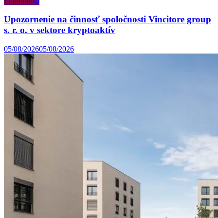
Ekonomika
Upozornenie na činnosť spoločnosti Vincitore group
s. r. o. v sektore kryptoaktív
05/08/2026
05/08/2026