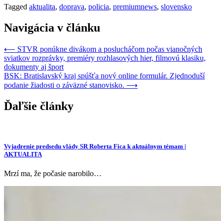
Tagged
aktualita
,
doprava
,
policia
,
premiumnews
,
slovensko
Navigácia v článku
⟵
STVR ponúkne divákom a poslucháčom počas vianočných
sviatkov rozprávky, premiéry rozhlasových hier, filmovú klasiku,
dokumenty aj šport
BSK: Bratislavský kraj spúšťa nový online formulár. Zjednoduší
podanie žiadosti o záväzné stanovisko.
⟶
Ďaľšie články
Vyjadrenie predsedu vlády SR Roberta Fica k aktuálnym témam |
AKTUALITA
Mrzí ma, že počasie narobilo…