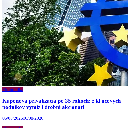
Ekonomika
Kupónová privatizácia po 35 rokoch: z kľúčových
podnikov vymizli drobní akcionári
06/08/2026
06/08/2026