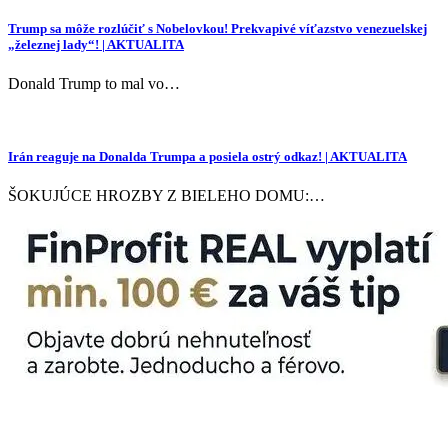
Trump sa môže rozlúčiť s Nobelovkou! Prekvapivé víťazstvo venezuelskej
„železnej lady“! | AKTUALITA
Donald Trump to mal vo…
Irán reaguje na Donalda Trumpa a posiela ostrý odkaz! | AKTUALITA
ŠOKUJÚCE HROZBY Z BIELEHO DOMU:…