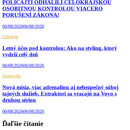
POLICAJTI ODHALILI CELOKRAJSKOU
OSOBITNOU KONTROLOU VIACERO
PORUŠENÍ ZÁKONA!
06/08/2026
06/08/2026
Lifestyle
Letný účes pod kontrolou: Ako na styling, ktorý
vydrží celý deň
06/08/2026
06/08/2026
Najnovšie
Nová misia, viac adrenalínu aj nebezpečný súboj
tajných služieb. Extraktori sa vracajú na Voyo s
druhou sériou
06/08/2026
06/08/2026
Ďaľšie čítanie