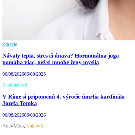
Zdravie
Návaly tepla, stres či únava? Hormonálna joga
pomáha viac, než si mnohé ženy myslia
06/08/2026
06/08/2026
Zaujímavosti
V Ríme si pripomenú 4. výročie úmrtia kardinála
Jozefa Tomka
06/08/2026
06/08/2026
Auto-Moto
,
Najnovšie