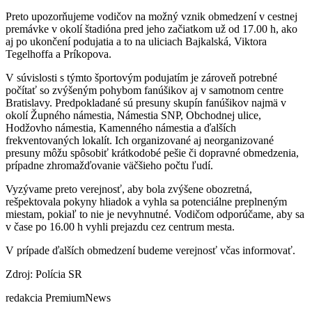
Preto upozorňujeme vodičov na možný vznik obmedzení v cestnej
premávke v okolí štadióna pred jeho začiatkom už od 17.00 h, ako
aj po ukončení podujatia a to na uliciach Bajkalská, Viktora
Tegelhoffa a Príkopova.
V súvislosti s týmto športovým podujatím je zároveň potrebné
počítať so zvýšeným pohybom fanúšikov aj v samotnom centre
Bratislavy. Predpokladané sú presuny skupín fanúšikov najmä v
okolí Župného námestia, Námestia SNP, Obchodnej ulice,
Hodžovho námestia, Kamenného námestia a ďalších
frekventovaných lokalít. Ich organizované aj neorganizované
presuny môžu spôsobiť krátkodobé pešie či dopravné obmedzenia,
prípadne zhromažďovanie väčšieho počtu ľudí.
Vyzývame preto verejnosť, aby bola zvýšene obozretná,
rešpektovala pokyny hliadok a vyhla sa potenciálne preplneným
miestam, pokiaľ to nie je nevyhnutné. Vodičom odporúčame, aby sa
v čase po 16.00 h vyhli prejazdu cez centrum mesta.
V prípade ďalších obmedzení budeme verejnosť včas informovať.
Zdroj: Polícia SR
redakcia PremiumNews