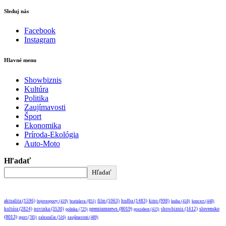
Sleduj nás
Facebook
Instagram
Hlavné menu
Showbiznis
Kultúra
Politika
Zaujímavosti
Šport
Ekonomika
Príroda-Ekológia
Auto-Moto
Hľadať
Hľadať
aktualita
(1596)
bratislava
(851)
film
(1063)
hudba
(1483)
kino
(998)
bojovesporty
(419)
kniha
(418)
koncert
(448)
premiumnews
(8019)
slovensko
kultúra
(2824)
novinka
(3530)
showbiznis
(1612)
politika
(725)
prezident
(415)
(8013)
sport
(785)
zahraničie
(516)
zaujímavosti
(489)