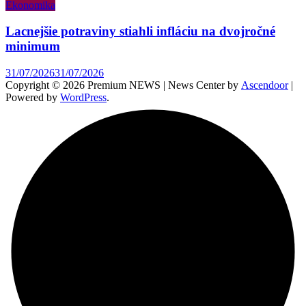
Ekonomika
Lacnejšie potraviny stiahli infláciu na dvojročné
minimum
31/07/2026
31/07/2026
Copyright © 2026 Premium NEWS | News Center by
Ascendoor
|
Powered by
WordPress
.