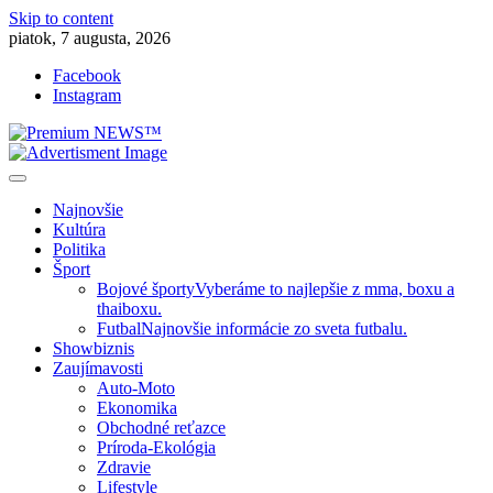
Skip to content
piatok, 7 augusta, 2026
Facebook
Instagram
Slovenská kultúra, šport, politika, šoubiznis …toto sa oplatí čítať!
Premium NEWS™
Najnovšie
Kultúra
Politika
Šport
Bojové športy
Vyberáme to najlepšie z mma, boxu a
thaiboxu.
Futbal
Najnovšie informácie zo sveta futbalu.
Showbiznis
Zaujímavosti
Auto-Moto
Ekonomika
Obchodné reťazce
Príroda-Ekológia
Zdravie
Lifestyle