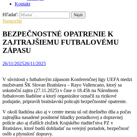
Kontakt
Hľadať:
Najnovšie
BEZPEČNOSTNÉ OPATRENIE K
ZAJTRAJŠIEMU FUTBALOVÉMU
ZÁPASU
26/11/2025
26/11/2025
V súvislosti s futbalovým zápasom Konferenčnej ligy UEFA medzi
mužstvami ŠK Slovan Bratislava – Rayo Vallencano, ktorý sa
uskutoční zajtra (27.11.2025) v čase o 18.45h na Národnom
futbalovom štadióne a ktorý organizátor označil za rizikové
podujatie, pripravili bratislavskí policajti bezpečnostné opatrenie.
V okolí štadióna ako aj v centre mesta sú od dnešného dňa a počas
zajtrajška nasadené posilnené hliadky poriadkovej a dopravnej
polície ako aj ďalších zložiek Krajského riaditeľstva PZ v
Bratislave, ktoré budú dohliadať na verejný poriadok, bezpečnosť
osôb a plynulosť dopravy.