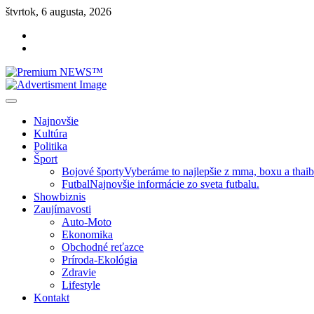
Skip
štvrtok, 6 augusta, 2026
to
Facebook
content
Instagram
Slovenská kultúra, šport, politika, šoubiznis …toto sa oplatí čítať!
Premium NEWS™
Najnovšie
Kultúra
Politika
Šport
Bojové športy
Vyberáme to najlepšie z mma, boxu a thai
Futbal
Najnovšie informácie zo sveta futbalu.
Showbiznis
Zaujímavosti
Auto-Moto
Ekonomika
Obchodné reťazce
Príroda-Ekológia
Zdravie
Lifestyle
Kontakt