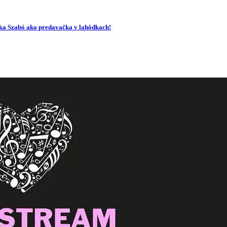
ika Szabó ako predavačka v lahôdkach!