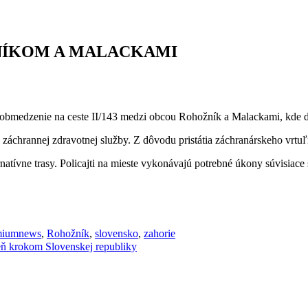
NÍKOM A MALACKAMI
é obmedzenie na ceste II/143 medzi obcou Rohožník a Malackami, kde 
 záchrannej zdravotnej služby. Z dôvodu pristátia záchranárskeho vrtu
ernatívne trasy. Policajti na mieste vykonávajú potrebné úkony súvis
miumnews
,
Rohožník
,
slovensko
,
zahorie
ň krokom Slovenskej republiky