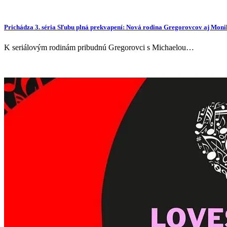
Prichádza 3. séria Sľubu plná prekvapení: Nová rodina Gregorovcov aj Mon
K seriálovým rodinám pribudnú Gregorovci s Michaelou…