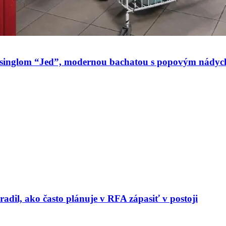
ým singlom “Jed”, modernou bachatou s popovým nády
radil, ako často plánuje v RFA zápasiť v postoji