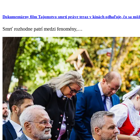
Dokumentárny film Tajomstvo smrti práve teraz v kinách odhaľuje, čo sa môž
Smrť rozhodne patrí medzi fenomény,…