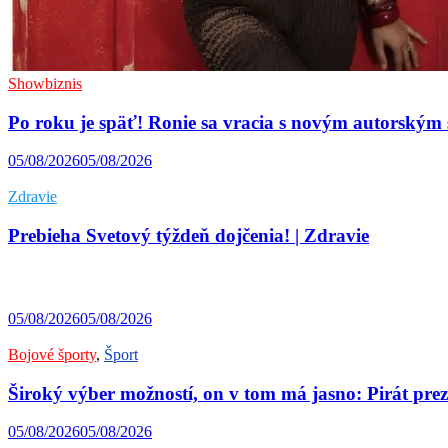
Showbiznis
Po roku je späť! Ronie sa vracia s novým autorsk
05/08/2026
05/08/2026
Zdravie
Prebieha Svetový týždeň dojčenia! | Zdravie
05/08/2026
05/08/2026
Bojové športy
,
Šport
Široký výber možností, on v tom má jasno: Pirát prez
05/08/2026
05/08/2026