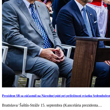
Prezident SR sa zúčastnil na Národnej púti pri príležitosti sviatku Sedembole
Bratislava/ Šaštín-Stráže 15. septembra (Kancelária prezidenta…