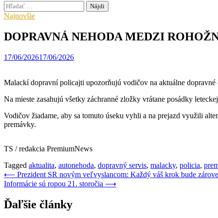
Hľadať:
Najnovšie
DOPRAVNÁ NEHODA MEDZI ROHOŽ
17/06/2026
17/06/2026
Malackí dopravní policajti upozorňujú vodičov na aktuálne dopravn
Na mieste zasahujú všetky záchranné zložky vrátane posádky leteckej
Vodičov žiadame, aby sa tomuto úseku vyhli a na prejazd využili alt
premávky.
TS / redakcia PremiumNews
Tagged
aktualita
,
autonehoda
,
dopravný servis
,
malacky
,
policia
,
pre
Navigácia
⟵
Prezident SR novým veľvyslancom: Každý váš krok bude zárove
Informácie sú ropou 21. storočia
⟶
v
článku
Ďaľšie články