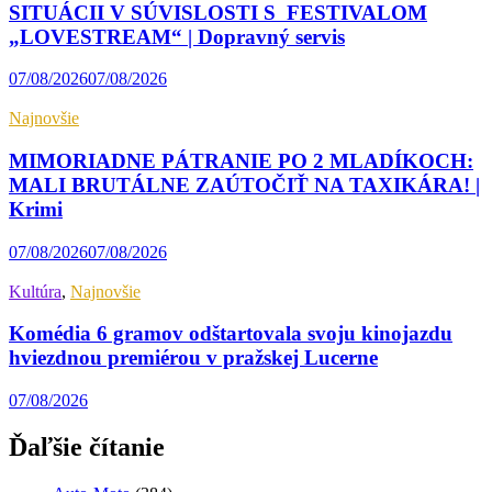
SITUÁCII V SÚVISLOSTI S FESTIVALOM
„LOVESTREAM“ | Dopravný servis
07/08/2026
07/08/2026
Najnovšie
MIMORIADNE PÁTRANIE PO 2 MLADÍKOCH:
MALI BRUTÁLNE ZAÚTOČIŤ NA TAXIKÁRA! |
Krimi
07/08/2026
07/08/2026
Kultúra
,
Najnovšie
Komédia 6 gramov odštartovala svoju kinojazdu
hviezdnou premiérou v pražskej Lucerne
07/08/2026
Ďaľšie čítanie