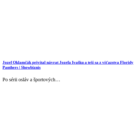
Jozef Oklamčák privítal návrat Jozefa Ivašku a teší sa z víťazstva Floridy
Panthers | Showbiznis
Po sérii osláv a športových…