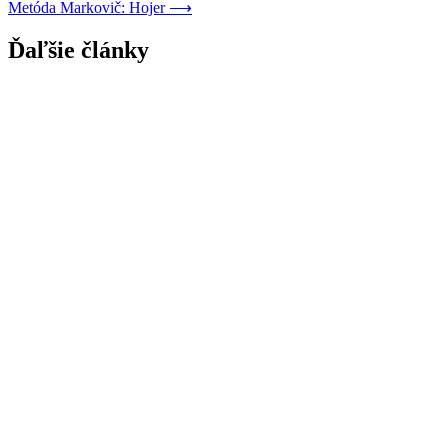
Metóda Markovič: Hojer
⟶
článku
Ďaľšie články