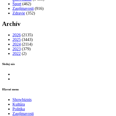
Šport
(462)
Zaujímavosti
(916)
Zdravie
(352)
Archív
2026
(2135)
2025
(3443)
2024
(2114)
2023
(379)
2022
(2)
Sleduj nás
Facebook
Instagram
Hlavné menu
Showbiznis
Kultúra
Politika
Zaujímavosti