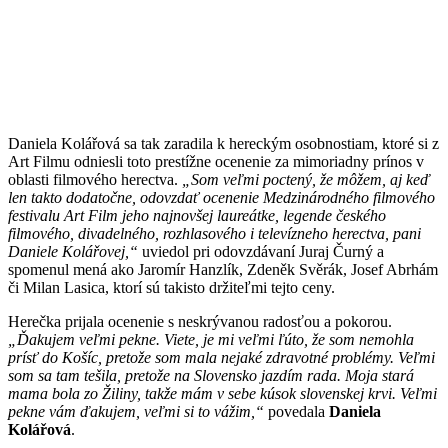
Daniela Kolářová sa tak zaradila k hereckým osobnostiam, ktoré si z
Art Filmu odniesli toto prestížne ocenenie za mimoriadny prínos v
oblasti filmového herectva.
„Som veľmi poctený, že môžem, aj keď
len takto dodatočne, odovzdať ocenenie Medzinárodného filmového
festivalu Art Film jeho najnovšej laureátke, legende českého
filmového, divadelného, rozhlasového i televízneho herectva, pani
Daniele Kolářovej,“
uviedol pri odovzdávaní Juraj Čurný a
spomenul mená ako Jaromír Hanzlík, Zdeněk Svěrák, Josef Abrhám
či Milan Lasica, ktorí sú takisto držiteľmi tejto ceny.
Herečka prijala ocenenie s neskrývanou radosťou a pokorou.
„Ďakujem veľmi pekne. Viete, je mi veľmi ľúto, že som nemohla
prísť do Košíc, pretože som mala nejaké zdravotné problémy. Veľmi
som sa tam tešila, pretože na Slovensko jazdím rada. Moja stará
mama bola zo Žiliny, takže mám v sebe kúsok slovenskej krvi. Veľmi
pekne vám ďakujem, veľmi si to vážim,“
povedala
Daniela
Kolářová
.