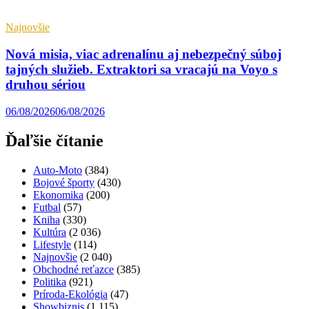
Najnovšie
Nová misia, viac adrenalínu aj nebezpečný súboj
tajných služieb. Extraktori sa vracajú na Voyo s
druhou sériou
06/08/2026
06/08/2026
Ďaľšie čítanie
Auto-Moto
(384)
Bojové športy
(430)
Ekonomika
(200)
Futbal
(57)
Kniha
(330)
Kultúra
(2 036)
Lifestyle
(114)
Najnovšie
(2 040)
Obchodné reťazce
(385)
Politika
(921)
Príroda-Ekológia
(47)
Showbiznis
(1 115)