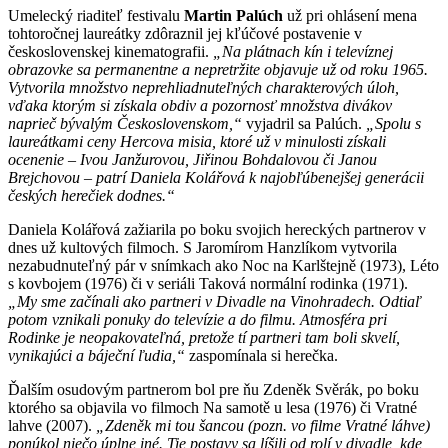
Umelecký riaditeľ festivalu
Martin Palúch
už pri ohlásení mena
tohtoročnej laureátky zdôraznil jej kľúčové postavenie v
československej kinematografii.
„Na plátnach kín i televíznej
obrazovke sa permanentne a nepretržite objavuje už od roku 1965.
Vytvorila množstvo neprehliadnuteľných charakterových úloh,
vďaka ktorým si získala obdiv a pozornosť množstva divákov
naprieč bývalým Československom,“
vyjadril sa Palúch.
„Spolu s
laureátkami ceny Hercova misia, ktoré už v minulosti získali
ocenenie – Ivou Janžurovou, Jiřinou Bohdalovou či Janou
Brejchovou – patrí Daniela Kolářová k najobľúbenejšej generácii
českých herečiek dodnes.“
Daniela Kolářová zažiarila po boku svojich hereckých partnerov v
dnes už kultových filmoch. S Jaromírom Hanzlíkom vytvorila
nezabudnuteľný pár v snímkach ako Noc na Karlštejně (1973), Léto
s kovbojem (1976) či v seriáli Taková normální rodinka (1971).
„My sme začínali ako partneri v Divadle na Vinohradech. Odtiaľ
potom vznikali ponuky do televízie a do filmu. Atmosféra pri
Rodinke je neopakovateľná, pretože tí partneri tam boli skvelí,
vynikajúci a báječní ľudia,“
zaspomínala si herečka.
Ďalším osudovým partnerom bol pre ňu Zdeněk Svěrák, po boku
ktorého sa objavila vo filmoch Na samotě u lesa (1976) či Vratné
lahve (2007).
„Zdeněk mi tou šancou (pozn. vo filme Vratné láhve)
ponúkol niečo úplne iné. Tie postavy sa líšili od rolí v divadle, kde