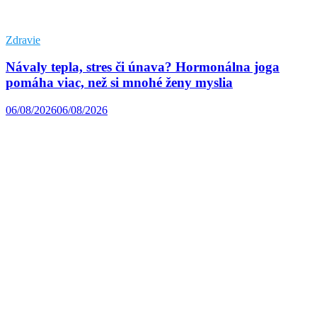
Zdravie
Návaly tepla, stres či únava? Hormonálna joga
pomáha viac, než si mnohé ženy myslia
06/08/2026
06/08/2026