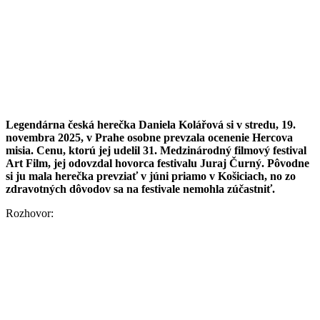
Legendárna česká herečka Daniela Kolářová si v stredu, 19.
novembra 2025, v Prahe osobne prevzala ocenenie Hercova
misia. Cenu, ktorú jej udelil 31. Medzinárodný filmový festival
Art Film, jej odovzdal hovorca festivalu Juraj Čurný. Pôvodne
si ju mala herečka prevziať v júni priamo v Košiciach, no zo
zdravotných dôvodov sa na festivale nemohla zúčastniť.
Rozhovor: