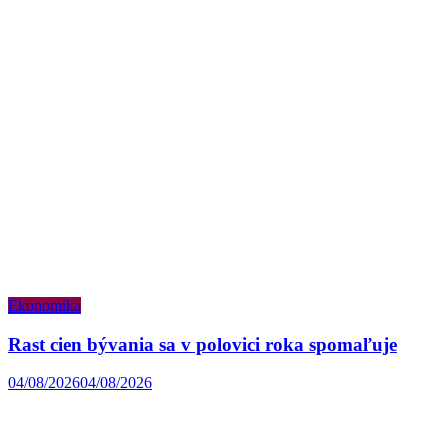
Ekonomika
Rast cien bývania sa v polovici roka spomaľuje
04/08/2026
04/08/2026