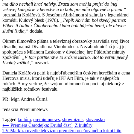
ma dlho nechali hrať naivky. Zrazu som mohla prejsť do inej
vekovej kategórie v herectve a to bolo pre mňa objavné a prima,“
prezradila Kolářová. S Josefom Abrhámom si zahrala v legendárnej
komédii Kulový blesk (1978).
„Pepík Abrhám bol skvelý partner.
Vôbec tí ľudia z Činoherného klubu boli báječní herci, ale hlavne
slušní ľudia,“
dodala.
Okrem filmového plátna a televíznej obrazovky zasvätila svoj život
divadlu, najmä Divadlu na Vinohradech. Nezabudnuteľná je aj jej
spolupráca s Milanom Lasicom v divadelnej hre Půldruhé minuty
zpoždění.
„V tom partnerstve to krásne iskrilo. Bol to veľmi pekný
životný zážitok,“
uzavrela.
Daniela Kolářová patrí k najobľúbenejším českým herečkám a cena
Hercova misia, ktorú udeľuje IFF Art Film, je tak v najlepších
rukách. A my veríme, že svojou prítomnosťou poctí aj niektorý z
najbližších ročníkov festivalu.
PR: Mgr. Andrea Čurná
redakcia PremiumNews
Tagged
kultúra
,
premiumnews
,
showbiznis
,
slovensko
Navigácia
⟵
Premiéra Čarodejka: Druhá časť | Z kultúry
TV Markíza uvedie televíznu premiéru oceňovaného krimi hitu
v