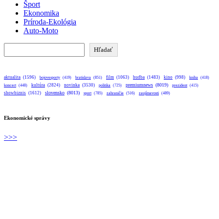
Šport
Ekonomika
Príroda-Ekológia
Auto-Moto
Hľadať
Hľadať
aktualita
(1596)
bratislava
(851)
film
(1063)
hudba
(1483)
kino
(998)
bojovesporty
(419)
kniha
(418)
premiumnews
(8019)
kultúra
(2824)
novinka
(3530)
koncert
(448)
politika
(725)
prezident
(415)
slovensko
(8013)
showbiznis
(1612)
sport
(785)
zahraničie
(516)
zaujímavosti
(489)
Ekonomické správy
>>>