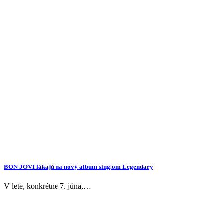
BON JOVI lákajú na nový album singlom Legendary
V lete, konkrétne 7. júna,…