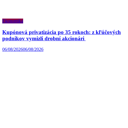
Ekonomika
Kupónová privatizácia po 35 rokoch: z kľúčových
podnikov vymizli drobní akcionári
06/08/2026
06/08/2026