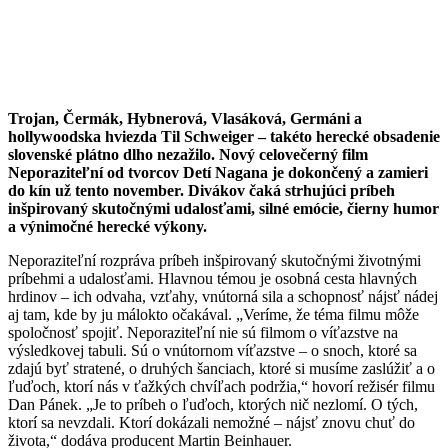
Trojan, Čermák, Hybnerová, Vlasáková, Germáni a
hollywoodska hviezda Til Schweiger – takéto herecké obsadenie
slovenské plátno dlho nezažilo. Nový celovečerný film
Neporaziteľní od tvorcov Detí Nagana je dokončený a zamieri
do kín už tento november. Divákov čaká strhujúci príbeh
inšpirovaný skutočnými udalosťami, silné emócie, čierny humor
a výnimočné herecké výkony.
Neporaziteľní rozpráva príbeh inšpirovaný skutočnými životnými
príbehmi a udalosťami. Hlavnou témou je osobná cesta hlavných
hrdinov – ich odvaha, vzťahy, vnútorná sila a schopnosť nájsť nádej
aj tam, kde by ju málokto očakával. „Veríme, že téma filmu môže
spoločnosť spojiť. Neporaziteľní nie sú filmom o víťazstve na
výsledkovej tabuli. Sú o vnútornom víťazstve – o snoch, ktoré sa
zdajú byť stratené, o druhých šanciach, ktoré si musíme zaslúžiť a o
ľuďoch, ktorí nás v ťažkých chvíľach podržia,“ hovorí režisér filmu
Dan Pánek. „Je to príbeh o ľuďoch, ktorých nič nezlomí. O tých,
ktorí sa nevzdali. Ktorí dokázali nemožné – nájsť znovu chuť do
života,“ dodáva producent Martin Beinhauer.