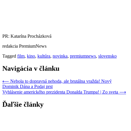
PR: Katarína Procházková
redakcia PremiumNews
Tagged
film
,
kino
,
kultúra
,
novinka
,
premiumnews
,
slovensko
Navigácia v článku
⟵
Nebola to dopravná nehoda, ale brutálna vražda! Nový
Dominik Dána a Podaj prst
Vyhlásenie amerického prezidenta Donalda Trumpa! | Zo sveta
⟶
Ďaľšie články