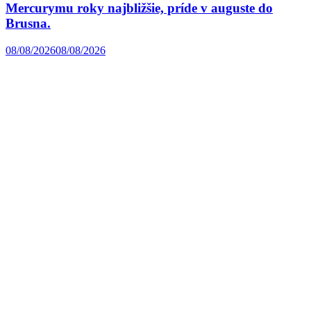
Mercurymu roky najbližšie, príde v auguste do
Brusna.
08/08/2026
08/08/2026