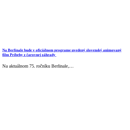
Na Berlinale bude v oficiálnom programe uvedený slovenský animovaný
film Príbehy z čarovnej záhrady
Na aktuálnom 75. ročníku Berlinale,…