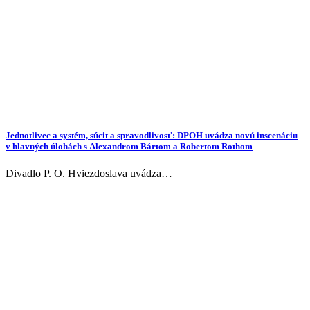
Jednotlivec a systém, súcit a spravodlivosť: DPOH uvádza novú inscenáciu
v hlavných úlohách s Alexandrom Bártom a Robertom Rothom
Divadlo P. O. Hviezdoslava uvádza…