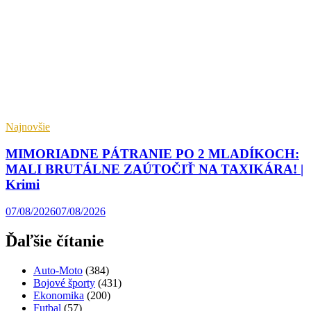
Najnovšie
MIMORIADNE PÁTRANIE PO 2 MLADÍKOCH:
MALI BRUTÁLNE ZAÚTOČIŤ NA TAXIKÁRA! |
Krimi
07/08/2026
07/08/2026
Ďaľšie čítanie
Auto-Moto
(384)
Bojové športy
(431)
Ekonomika
(200)
Futbal
(57)