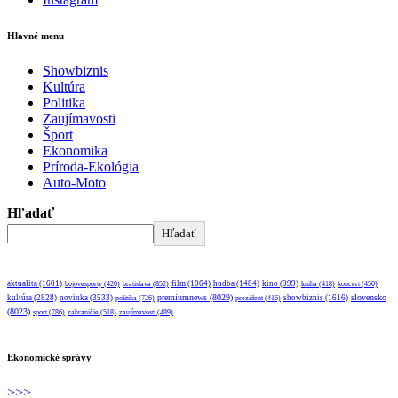
Hlavné menu
Showbiznis
Kultúra
Politika
Zaujímavosti
Šport
Ekonomika
Príroda-Ekológia
Auto-Moto
Hľadať
Hľadať
aktualita
(1601)
bratislava
(852)
film
(1064)
hudba
(1484)
kino
(999)
bojovesporty
(420)
kniha
(418)
koncert
(450)
premiumnews
(8029)
slovensko
kultúra
(2828)
novinka
(3533)
showbiznis
(1616)
politika
(726)
prezident
(416)
(8023)
sport
(786)
zahraničie
(518)
zaujímavosti
(489)
Ekonomické správy
>>>