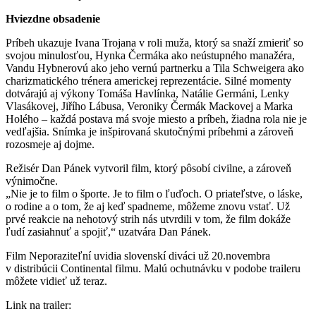
Hviezdne obsadenie
Príbeh ukazuje Ivana Trojana v roli muža, ktorý sa snaží zmieriť so
svojou minulosťou, Hynka Čermáka ako neústupného manažéra,
Vandu Hybnerovú ako jeho vernú partnerku a Tila Schweigera ako
charizmatického trénera americkej reprezentácie. Silné momenty
dotvárajú aj výkony Tomáša Havlínka, Natálie Germáni, Lenky
Vlasákovej, Jiřího Lábusa, Veroniky Čermák Mackovej a Marka
Holého – každá postava má svoje miesto a príbeh, žiadna rola nie je
vedľajšia. Snímka je inšpirovaná skutočnými príbehmi a zároveň
rozosmeje aj dojme.
Režisér Dan Pánek vytvoril film, ktorý pôsobí civilne, a zároveň
výnimočne.
„Nie je to film o športe. Je to film o ľuďoch. O priateľstve, o láske,
o rodine a o tom, že aj keď spadneme, môžeme znovu vstať. Už
prvé reakcie na nehotový strih nás utvrdili v tom, že film dokáže
ľudí zasiahnuť a spojiť,“ uzatvára Dan Pánek.
Film Neporaziteľní uvidia slovenskí diváci už 20.novembra
v distribúcii Continental filmu. Malú ochutnávku v podobe traileru
môžete vidieť už teraz.
Link na trailer: