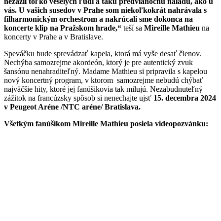
nezažil toľko veselých ľudí a takú predvianočnú náladu, ako u
vás. U vašich susedov v Prahe som niekoľkokrát nahrávala s
filharmonickým orchestrom a nakrúcali sme dokonca na
koncerte klip na Pražskom hrade,“
teší sa
Mireille Mathieu
na
koncerty v Prahe a v Bratislave.
Speváčku bude sprevádzať kapela, ktorá má vyše desať členov.
Nechýba samozrejme akordeón, ktorý je pre autentický zvuk
šansónu nenahraditeľný. Madame Mathieu si pripravila s kapelou
nový koncertný program, v ktorom samozrejme nebudú chýbať
najväčšie hity, ktoré jej fanúšikovia tak milujú. Nezabudnuteľný
zážitok na francúzsky spôsob si nenechajte ujsť
15. decembra 2024
v Peugeot Aréne /NTC aréne/ Bratislava.
Všetkým fanúšikom Mireille Mathieu posiela videopozvánku: