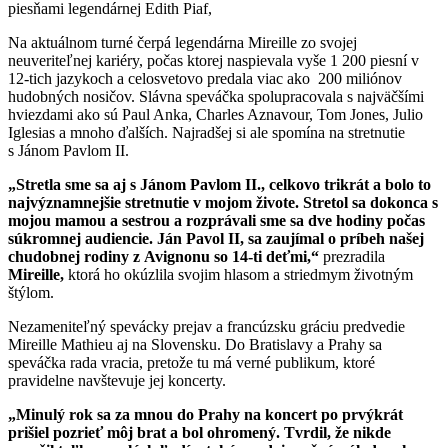
piesňami legendárnej Edith Piaf,
Na aktuálnom turné čerpá legendárna Mireille zo svojej
neuveriteľnej kariéry, počas ktorej naspievala vyše 1 200 piesní v
12-tich jazykoch a celosvetovo predala viac ako 200 miliónov
hudobných nosičov. Slávna speváčka spolupracovala s najväčšími
hviezdami ako sú Paul Anka, Charles Aznavour, Tom Jones, Julio
Iglesias a mnoho ďalších. Najradšej si ale spomína na stretnutie
s Jánom Pavlom II.
„Stretla sme sa aj s Jánom Pavlom II., celkovo trikrát a bolo to
najvýznamnejšie stretnutie v mojom živote. Stretol sa dokonca s
mojou mamou a sestrou a rozprávali sme sa dve hodiny počas
súkromnej audiencie. Ján Pavol II, sa zaujímal o príbeh našej
chudobnej rodiny z Avignonu so 14-ti deťmi,“
prezradila
Mireille,
ktorá ho okúzlila svojim hlasom a striedmym životným
štýlom.
Nezameniteľný spevácky prejav a francúzsku gráciu predvedie
Mireille Mathieu aj na Slovensku. Do Bratislavy a Prahy sa
speváčka rada vracia, pretože tu má verné publikum, ktoré
pravidelne navštevuje jej koncerty.
„Minulý rok sa za mnou do Prahy na koncert po prvýkrát
prišiel pozrieť môj brat a bol ohromený. Tvrdil, že nikde