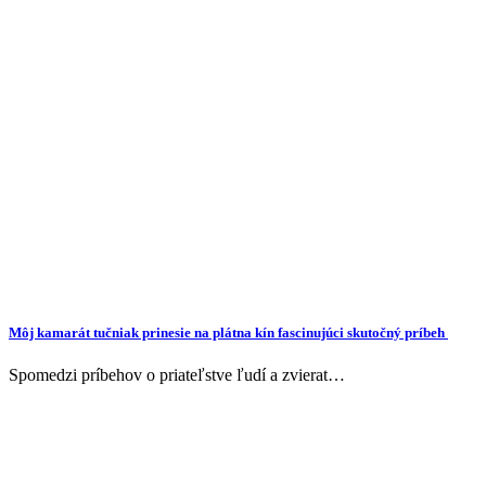
Môj kamarát tučniak prinesie na plátna kín fascinujúci skutočný príbeh
Spomedzi príbehov o priateľstve ľudí a zvierat…