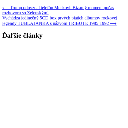
⟵
Trump odovzdal telefón Muskovi: Bizarný moment počas
rozhovoru so Zelenským!
Vychádza jedinečný 5CD box prvých piatich albumov rockovej
legendy TUBLATANKA s názvom TRIBUTE 1985-1992
⟶
Ďaľšie články