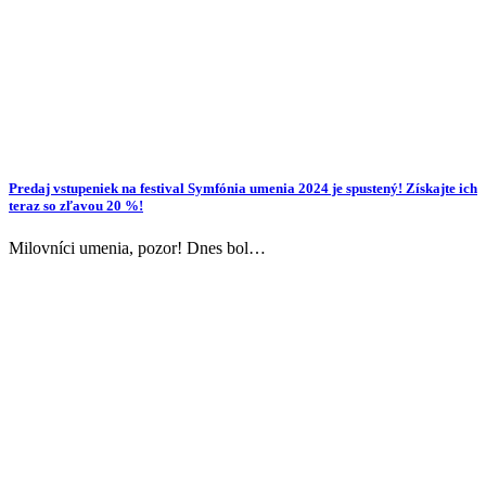
Predaj vstupeniek na festival Symfónia umenia 2024 je spustený! Získajte ich
teraz so zľavou 20 %!
Milovníci umenia, pozor! Dnes bol…