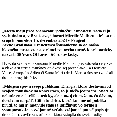
„Mestá majú pred Vianocami jedinečnú atmosféru, rada si ju
vychutnám aj v Bratislave,“ hovorí Mireille Mathieu a teší sa na
svojich fanúšikov 15. decembra 2024 v Peugeot
Aréne Bratislava. Francúzska šansoniérka sa do nášho
hlavného mesta vracia v rámci svetového turné, ktoré poeticky
nazvala 60 Years Of Love – 60 rokov lásky.
Hviezda svetového šansónu Mireille Mathieu
precestovala celý svet
a získala si srdcia miliónov divákov. Jej piesne ako La Dernière
Valse, Acropolis Adieu či Santa Maria de la Mer sa doslova zapísali
do hudobnej histórie.
„Milujem spev a svoje publikum. Energia, ktorú dostávam od
svojich fanúšikov na koncertoch, to je niečo jedinečné. Snáď to
nebude znieť príliš pateticky, ale naozaj cítim, že to, čo dávam,
dostávam naspäť. Cítim tu lásku, ktorá ku mne od publika
prúdi, to ma aj motivuje stále sa udržiavať vo forme a
vystupovať. Je to vzájomný vzťah, vzájomné puto,“
popisuje
drobná tmavovláska s ofinkou, ktorá vstúpila do sveta hudby