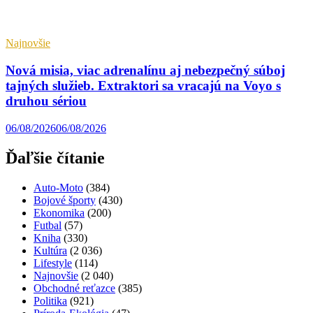
Najnovšie
Nová misia, viac adrenalínu aj nebezpečný súboj
tajných služieb. Extraktori sa vracajú na Voyo s
druhou sériou
06/08/2026
06/08/2026
Ďaľšie čítanie
Auto-Moto
(384)
Bojové športy
(430)
Ekonomika
(200)
Futbal
(57)
Kniha
(330)
Kultúra
(2 036)
Lifestyle
(114)
Najnovšie
(2 040)
Obchodné reťazce
(385)
Politika
(921)