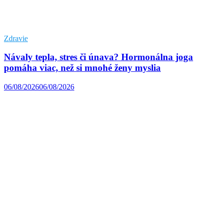
Zdravie
Návaly tepla, stres či únava? Hormonálna joga
pomáha viac, než si mnohé ženy myslia
06/08/2026
06/08/2026