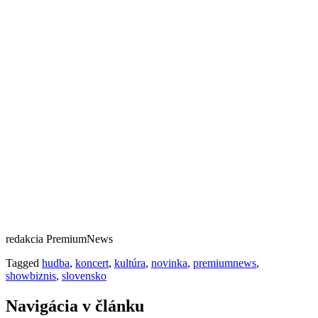
redakcia PremiumNews
Tagged
hudba
,
koncert
,
kultúra
,
novinka
,
premiumnews
,
showbiznis
,
slovensko
Navigácia v článku