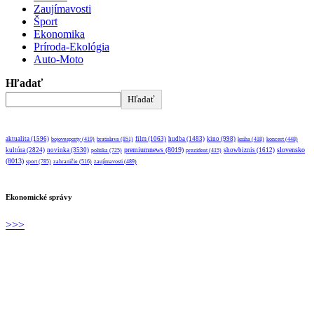
Zaujímavosti
Šport
Ekonomika
Príroda-Ekológia
Auto-Moto
Hľadať
Hľadať
aktualita
(1596)
bratislava
(851)
film
(1063)
hudba
(1483)
kino
(998)
bojovesporty
(419)
kniha
(418)
koncert
(448)
premiumnews
(8019)
slovensko
kultúra
(2824)
novinka
(3530)
showbiznis
(1612)
politika
(725)
prezident
(415)
(8013)
sport
(785)
zahraničie
(516)
zaujímavosti
(489)
Ekonomické správy
>>>