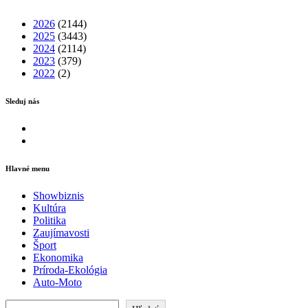
2026
(2144)
2025
(3443)
2024
(2114)
2023
(379)
2022
(2)
Sleduj nás
Facebook
Instagram
Hlavné menu
Showbiznis
Kultúra
Politika
Zaujímavosti
Šport
Ekonomika
Príroda-Ekológia
Auto-Moto
Hľadať