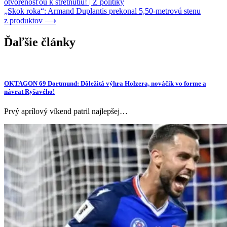
otvorenosťou k stretnutiu! | Z politiky
v
„Skok roka“: Armand Duplantis prekonal 5,50-metrovú stenu
článku
z produktov
⟶
Ďaľšie články
OKTAGON 69 Dortmund: Dôležitá výhra Holzera, nováčik vo forme a
návrat Ryšavého!
Prvý aprílový víkend patril najlepšej…