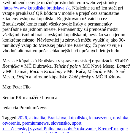
zvýhodnené ceny je možné prostredníctvom webovej stránky
https://www.kupaliska.bratislava.sk
. Následne sa už len stačí pri
vstupe preukázať QR kódom v mobile a prejsť cez samostatne
zriadený vstup na kúpalisku. Registrovaní užívatelia cez
Bratislavské konto majú všetky svoje lístky a permanentky
prehľadne na jednom mieste. Permanentky sú prenosné medzi
všetkými ôsmimi bratislavskými kúpaliskami, neviažu sa na jedno
konkrétne miesto. Návštevníci ju zároveň môžu využiť aj ako 90-
minútový vstup do Mestskej plavárne Pasienky, čo predstavuje i
vhodnú alternatívu počas chladnejších či upršaných letných dní.
Mestské kúpaliská Bratislava v správe mestskej organizácie STaRZ:
Rosnička
v MČ Dúbravka,
Tehelné pole
v MČ Nové Mesto,
Lamač
v MČ Lamač,
Rača
a
Krasňany
v MČ Rača,
Mičurín
v MČ Staré
Mesto,
Delfín
a prírodné kúpalisko
Zlaté piesky
v MČ Ružinov
.
Mgr. Peter Filo
Senior PR manažér / hovorca
redakcia PremiumNews
Tagged
2026
,
aktualita
,
Bratislava
,
kúpalisko
,
letnasezona
,
novinka
,
otvorenie
,
premiumnews
,
slovensko
,
sport
Navigácia
⟵
Zelenskyj vyzval Putina na osobné rokovanie, Kremeľ reaguje