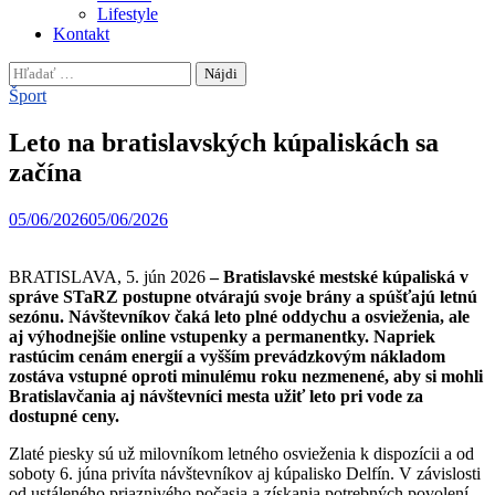
Lifestyle
Kontakt
Hľadať:
Šport
Leto na bratislavských kúpaliskách sa
začína
05/06/2026
05/06/2026
BRATISLAVA, 5. jún 2026
– Bratislavské mestské kúpaliská v
správe STaRZ postupne otvárajú svoje brány a spúšťajú letnú
sezónu. Návštevníkov čaká leto plné oddychu a osvieženia, ale
aj výhodnejšie online vstupenky a permanentky. Napriek
rastúcim cenám energií a vyšším prevádzkovým nákladom
zostáva vstupné oproti minulému roku nezmenené, aby si mohli
Bratislavčania aj návštevníci mesta užiť leto pri vode za
dostupné ceny.
Zlaté piesky sú už milovníkom letného osvieženia k dispozícii a od
soboty 6. júna privíta návštevníkov aj kúpalisko Delfín. V závislosti
od ustáleného priaznivého počasia a získania potrebných povolení