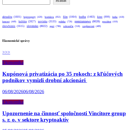
Hľadať
aktualita
(1601)
bratislava
(852)
film
(1064)
hudba
(1483)
kino
(999)
bojovesporty
(420)
kniha
(418)
premiumnews
(8028)
kultúra
(2827)
novinka
(3533)
koncert
(449)
politika
(726)
prezident
(416)
slovensko
(8022)
showbiznis
(1615)
sport
(786)
zahraničie
(518)
zaujímavosti
(489)
Ekonomické správy
>>>
Ekonomika
Kupónová privatizácia po 35 rokoch: z kľúčových
podnikov vymizli drobní akcionári
06/08/2026
06/08/2026
Ekonomika
Upozornenie na činnosť spoločnosti Vincitore group
s. r. o. v sektore kryptoaktív