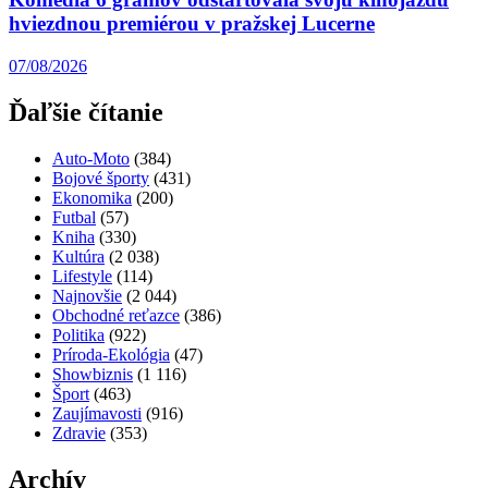
hviezdnou premiérou v pražskej Lucerne
07/08/2026
Ďaľšie čítanie
Auto-Moto
(384)
Bojové športy
(431)
Ekonomika
(200)
Futbal
(57)
Kniha
(330)
Kultúra
(2 038)
Lifestyle
(114)
Najnovšie
(2 044)
Obchodné reťazce
(386)
Politika
(922)
Príroda-Ekológia
(47)
Showbiznis
(1 116)
Šport
(463)
Zaujímavosti
(916)
Zdravie
(353)
Archív