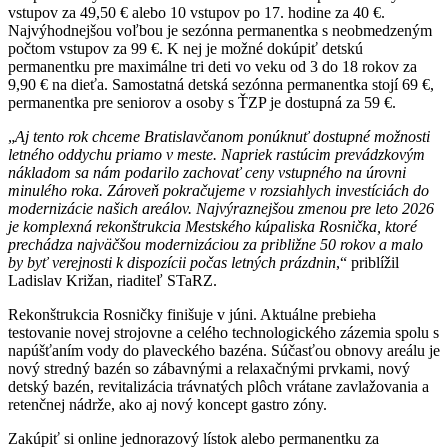
vstupov za 49,50 € alebo 10 vstupov po 17. hodine za 40 €.
Najvýhodnejšou voľbou je sezónna permanentka s neobmedzeným
počtom vstupov za 99 €. K nej je možné dokúpiť detskú
permanentku pre maximálne tri deti vo veku od 3 do 18 rokov za
9,90 € na dieťa. Samostatná detská sezónna permanentka stojí 69 €,
permanentka pre seniorov a osoby s ŤZP je dostupná za 59 €.
„
Aj tento rok chceme Bratislavčanom ponúknuť dostupné možnosti
letného oddychu priamo v meste. Napriek rastúcim prevádzkovým
nákladom sa nám podarilo zachovať ceny vstupného na úrovni
minulého roka. Zároveň pokračujeme v rozsiahlych investíciách do
modernizácie našich areálov. Najvýraznejšou zmenou pre leto 2026
je komplexná rekonštrukcia Mestského kúpaliska Rosnička, ktoré
prechádza najväčšou modernizáciou za približne 50 rokov a malo
by byť verejnosti k dispozícii počas letných prázdnin
,“ priblížil
Ladislav Križan, riaditeľ STaRZ.
Rekonštrukcia Rosničky finišuje v júni. Aktuálne prebieha
testovanie novej strojovne a celého technologického zázemia spolu s
napúšťaním vody do plaveckého bazéna. Súčasťou obnovy areálu je
nový stredný bazén so zábavnými a relaxačnými prvkami, nový
detský bazén, revitalizácia trávnatých plôch vrátane zavlažovania a
retenčnej nádrže, ako aj nový koncept gastro zóny.
Zakúpiť si online jednorazový lístok alebo permanentku za