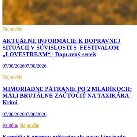
Najnovšie
AKTUÁLNE INFORMÁCIE K DOPRAVNEJ
SITUÁCII V SÚVISLOSTI S FESTIVALOM
„LOVESTREAM“ | Dopravný servis
07/08/2026
07/08/2026
Najnovšie
MIMORIADNE PÁTRANIE PO 2 MLADÍKOCH:
MALI BRUTÁLNE ZAÚTOČIŤ NA TAXIKÁRA! |
Krimi
07/08/2026
07/08/2026
Kultúra
,
Najnovšie
Komédia 6 gramov odštartovala svoju kinojazdu