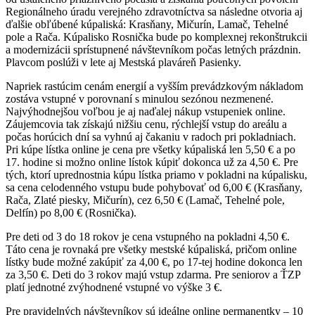
Regionálneho úradu verejného zdravotníctva sa následne otvoria aj
ďalšie obľúbené kúpaliská: Krasňany, Mičurín, Lamač, Tehelné
pole a Rača. Kúpalisko Rosnička bude po komplexnej rekonštrukcii
a modernizácii sprístupnené návštevníkom počas letných prázdnin.
Plavcom poslúži v lete aj Mestská plaváreň Pasienky.
Napriek rastúcim cenám energií a vyšším prevádzkovým nákladom
zostáva vstupné v porovnaní s minulou sezónou nezmenené.
Najvýhodnejšou voľbou je aj naďalej nákup vstupeniek online.
Záujemcovia tak získajú nižšiu cenu, rýchlejší vstup do areálu a
počas horúcich dní sa vyhnú aj čakaniu v radoch pri pokladniach.
Pri kúpe lístka online je cena pre všetky kúpaliská len 5,50 € a po
17. hodine si možno online lístok kúpiť dokonca už za 4,50 €. Pre
tých, ktorí uprednostnia kúpu lístka priamo v pokladni na kúpalisku,
sa cena celodenného vstupu bude pohybovať od 6,00 € (Krasňany,
Rača, Zlaté piesky, Mičurín), cez 6,50 € (Lamač, Tehelné pole,
Delfín) po 8,00 € (Rosnička).
Pre deti od 3 do 18 rokov je cena vstupného na pokladni 4,50 €.
Táto cena je rovnaká pre všetky mestské kúpaliská, pričom online
lístky bude možné zakúpiť za 4,00 €, po 17-tej hodine dokonca len
za 3,50 €. Deti do 3 rokov majú vstup zdarma. Pre seniorov a ŤZP
platí jednotné zvýhodnené vstupné vo výške 3 €.
Pre pravidelných návštevníkov sú ideálne online permanentky – 10