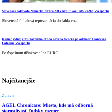
Slovensko šokovalo Nemecko: výhra 2:0 v kvalifikácii MS 2026! | Zo športu
Slovenská futbalová reprezentácia dosiahla vo…
Koniec jednej éry: Slovensko hľadá nového trénera po odchode Francesca
Calzonu | Zo športu
Po úspešnom účinkovaní na EURO…
Najčítanejšie
Zdravie
AGEL Chronicare: Miesto, kde má odborná
starostlivosť ľudský rozmer