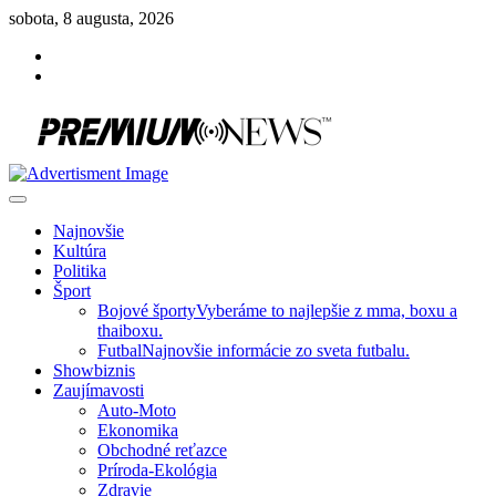
Skip
sobota, 8 augusta, 2026
to
Facebook
content
Instagram
Slovenská kultúra, šport, politika, šoubiznis …toto sa oplatí čítať!
Premium NEWS™
Najnovšie
Kultúra
Politika
Šport
Bojové športy
Vyberáme to najlepšie z mma, boxu a
thaiboxu.
Futbal
Najnovšie informácie zo sveta futbalu.
Showbiznis
Zaujímavosti
Auto-Moto
Ekonomika
Obchodné reťazce
Príroda-Ekológia
Zdravie