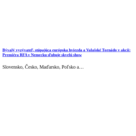
Bývalý vyzývateľ, stúpajúca európska hviezda a Valašské Tornádo v akcii:
Premiéra RFA v Nemecku sľubuje skvelú show
Slovensko, Česko, Maďarsko, Poľsko a…