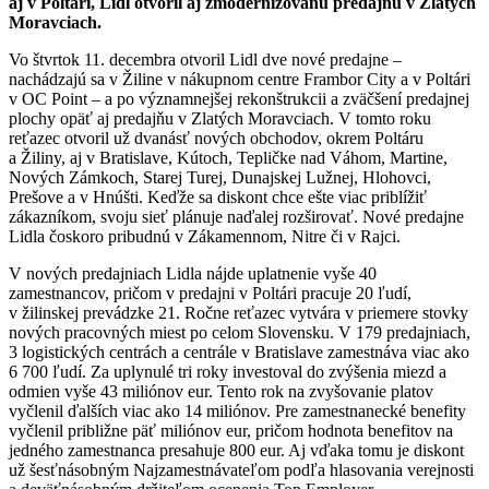
aj v Poltári, Lidl otvoril aj zmodernizovanú predajňu v Zlatých
Moravciach.
Vo štvrtok 11. decembra otvoril Lidl dve nové predajne –
nachádzajú sa v Žiline v nákupnom centre Frambor City a v Poltári
v OC Point – a po významnejšej rekonštrukcii a zväčšení predajnej
plochy opäť aj predajňu v Zlatých Moravciach. V tomto roku
reťazec otvoril už dvanásť nových obchodov, okrem Poltáru
a Žiliny, aj v Bratislave, Kútoch, Tepličke nad Váhom, Martine,
Nových Zámkoch, Starej Turej, Dunajskej Lužnej, Hlohovci,
Prešove a v Hnúšti. Keďže sa diskont chce ešte viac priblížiť
zákazníkom, svoju sieť plánuje naďalej rozširovať. Nové predajne
Lidla čoskoro pribudnú v Zákamennom, Nitre či v Rajci.
V nových predajniach Lidla nájde uplatnenie vyše 40
zamestnancov, pričom v predajni v Poltári pracuje 20 ľudí,
v žilinskej prevádzke 21. Ročne reťazec vytvára v priemere stovky
nových pracovných miest po celom Slovensku. V 179 predajniach,
3 logistických centrách a centrále v Bratislave zamestnáva viac ako
6 700 ľudí. Za uplynulé tri roky investoval do zvýšenia miezd a
odmien vyše 43 miliónov eur. Tento rok na zvyšovanie platov
vyčlenil ďalších viac ako 14 miliónov. Pre zamestnanecké benefity
vyčlenil približne päť miliónov eur, pričom hodnota benefitov na
jedného zamestnanca presahuje 800 eur. Aj vďaka tomu je diskont
už šesťnásobným Najzamestnávateľom podľa hlasovania verejnosti