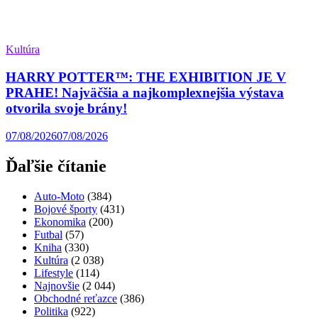
Kultúra
HARRY POTTER™: THE EXHIBITION JE V
PRAHE! Najväčšia a najkomplexnejšia výstava
otvorila svoje brány!
07/08/2026
07/08/2026
Ďaľšie čítanie
Auto-Moto
(384)
Bojové športy
(431)
Ekonomika
(200)
Futbal
(57)
Kniha
(330)
Kultúra
(2 038)
Lifestyle
(114)
Najnovšie
(2 044)
Obchodné reťazce
(386)
Politika
(922)