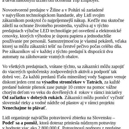
a deväťnásobným držiteľom ocenenia Top Employer.
Novootvorené predajne v Žiline a v Poltári sú zariadené
v najvyššom technologickom štandarde, aby Lidl svojim
zákazníkom poskytol čo najpríjemnejší nákup. Keďže mu skutočne
záleží na ochrane životného prostredia, využíva aj v týchto
predajniach výlučne LED technológie pri osvetlení a elektronické
cenovky, ktorých výhodou je úspora papiera a jednoduchšie
používanie pre personál. Samozrejmosťou je vlastná pekáreň, vďaka
ktorej sa môžu zákazníci tešiť na čerstvé pečivo počas celého dňa.
Pre zákazníkov sú v každej z týchto predajní k dispozícii dva
automaty na zálohovanie vratných obalov.
Vo všetkých predajniach, vrátane týchto, sa zákazníci môžu zapojiť
do viacerých spoločensky zodpovedných aktivít a podporiť tak
dobrú vec. Za každú predanú fľašu minerálnej vody Saguaro venuje
diskont jeden cent na
výsadbu stromčekov v Tatrách
, za každé
predané balenie plienok zase putuje 10 centov na pomoc vážne
chorým deťom vo veku do dovŕšených 4 rokov v rámci iniciatívy
Od začiatku v dobrých rukách
. Zákazníci môžu pomôcť vyčistiť
slovenské rieky a vodné nádrže od plastov aj v rámci projektu
Nenechajme to plávať
.
Lidl organizuje najväčšiu potravinovú zbierku na Slovensku –
Podeľ sa a pomôž
, ktorá doteraz priniesla núdznym potraviny
v hodnote viac ako 2 800 000 €. Potravinovú podporu z predajne