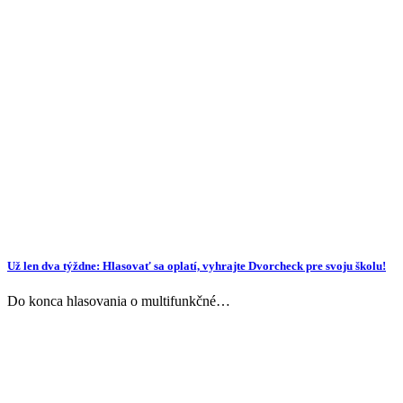
Už len dva týždne: Hlasovať sa oplatí, vyhrajte Dvorcheck pre svoju školu!
Do konca hlasovania o multifunkčné…