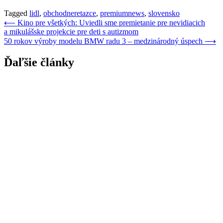
Tagged
lidl
,
obchodneretazce
,
premiumnews
,
slovensko
Navigácia
⟵
Kino pre všetkých: Uviedli sme premietanie pre nevidiacich
a mikulášske projekcie pre deti s autizmom
v
50 rokov výroby modelu BMW radu 3 – medzinárodný úspech
⟶
článku
Ďaľšie články