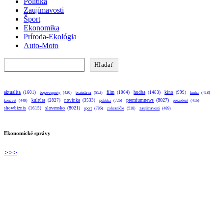
Politika
Zaujímavosti
Šport
Ekonomika
Príroda-Ekológia
Auto-Moto
Hľadať
Hľadať
aktualita
(1601)
bratislava
(852)
film
(1064)
hudba
(1483)
kino
(999)
bojovesporty
(420)
kniha
(418)
premiumnews
(8027)
kultúra
(2827)
novinka
(3533)
koncert
(449)
politika
(726)
prezident
(416)
slovensko
(8021)
showbiznis
(1615)
sport
(786)
zahraničie
(518)
zaujímavosti
(489)
Ekonomické správy
>>>