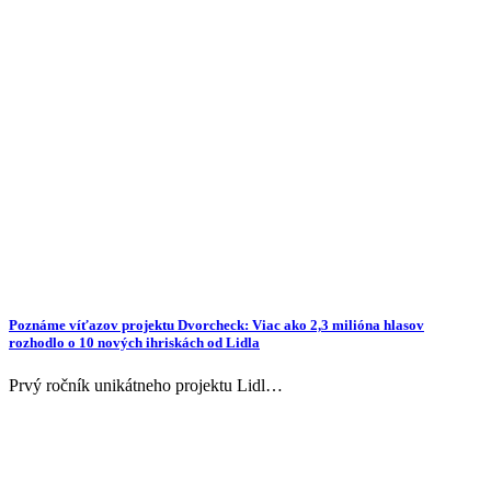
Poznáme víťazov projektu Dvorcheck: Viac ako 2,3 milióna hlasov
rozhodlo o 10 nových ihriskách od Lidla
Prvý ročník unikátneho projektu Lidl…