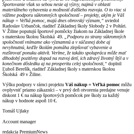
Športovanie však so sebou nesie aj výzvy, najmä v oblasti
materiálneho vybavenia a možností ďalšieho rozvoja. O to viac si
vážime podporu súkromných spoločností – projekty, akým je Váš
nákup = Veľká pomoc, majú dnes obrovský význam,“
uviedol
Radoslav Urbančok, riaditeľ Základnej školy Slobody 2 v Poltári.
V Žiline poputujú športové pomôcky žiakom na Základnej škole
s materskou školou Školská 49
. „Podporu zo strany súkromných
spoločností vnímame ako významnú a v súčasnej dobe aj
nevyhnutnú, keďže školám pomáha zlepšovať vybavenie a
rozširovať ponuku aktivít. Veríme, že takáto spolupráca môže mať
dlhodobý pozitívny dopad na rozvoj detí, ich zdravý životný štýl a v
konečnom dôsledku aj na prosperitu celej spoločnosti,“
doplnil
Ľuboš Berešík, riaditeľ Základnej školy s materskou školou
Školská 49 v Žiline.
Výšku podpory v rámci projektu
Váš nákup = Veľká pomoc
môžu
ovplyvniť priamo zákazníci – v prvý deň otvorenia predajne venuje
diskont 1 € na nákup športových pomôcok pre školy za každý
nákup v hodnote aspoň 10 €.
Tomáš Ujlaky
Account manager
redakcia PremiumNews