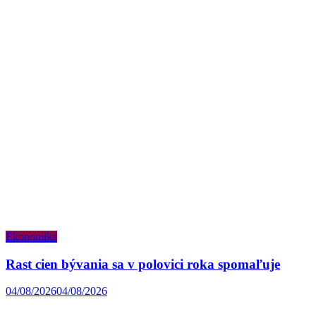
Ekonomika
Rast cien bývania sa v polovici roka spomaľuje
04/08/2026
04/08/2026