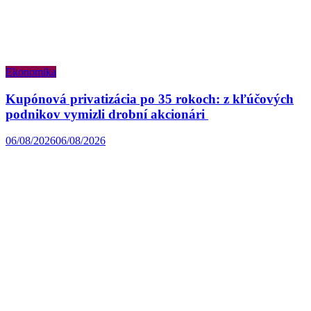
Ekonomika
Kupónová privatizácia po 35 rokoch: z kľúčových
podnikov vymizli drobní akcionári
06/08/2026
06/08/2026