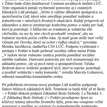
v Žiline bude ďalej distribuovať Centrum sociálnych služieb LÚČ.
Tejto organizácii putujú vyzbierané potraviny aj z ostatných
žilinských Lidl predajní. „
Veľmi si vážime dlhodobú spoluprácu so
spoločnosťou Lidl, ktorá nám umožňuje pomáhať rodinám a
jednotlivcom v náročných životných situáciách. Každý príspevok od
zákazníkov a darcov predstavuje konkrétnu pomoc a nádej pre ľudí,
ktorí ju potrebujú. S blížiacimi sa sviatkami je solidarita ešte
citeľnejšia, no my by sme chceli povzbudiť verejnosť, aby na
ľudskosť myslela počas celého roka. Aj malé gesto môže mať veľký
význam pre človeka, ktorý sa ocitol v ťažkej situácii,“
povedala
Monika Jarošíková, riaditeľka CSS LÚČ. Podporu vyzbieranú v
predajni v Poltári si bude preberať sociálny odbor mesta Poltár.
„V našom meste vnímame rastúcu potrebu pomáhať sociálne
slabším rodinám. Darované potraviny pre nich neznamenajú len
základnú pomoc, ale aj pocit istoty a spolupatričnosti. Vďaka
štedrosti darcov môžeme podporiť tých, ktorí to najviac potrebujú
a posilniť solidaritu v našej komunite,“
uviedla Marcela Golianová,
odborná manažérka komunitného centra.
Pri príležitosti otvorenia novej predajne Lidl tradične podporuje
žiakov blízkych základných škôl. Tentokrát sa budú tešiť až tri školy
– v Poltári diskont podporí Základnú školu Slobody 2 a Školská 3.
„
V Základnej škole Slobody 2 v Poltári považujeme šport za
kľúčový nástroj zdravého životného štýlu, preto mu venujeme veľkú
pozornosť a snažíme sa vytvárať čo najpodnetnejšie podmienky.