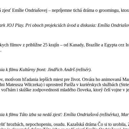
 zjesť Emílie Ondriašovej – nepríjemne tichá dráma o groomingu, kto
rpark JOJ Play. Pri oboch projekciách úvod a diskusia: Emília Ondriaš
kych filmov z približne 25 krajín – od Kanady, Brazílie a Egypta cez 
.
a k filmu Kultúrny front: Jindřich Andrš (režisér).
ov, motívom hľadania lepších miest pre život. Otvára ho animovaná Ma
 dni Mateusza Wilczeka) i uprostred Paríža v kuriérskych službách (S
voľbám i skúške zodpovednosti mladého človeka, ktorý čelí vojne v jeh
sia k filmu Táto izba sa nedá zjesť: Emília Ondriašová (režisérka), M
liť hrozbách, nepochopeniu, osudu. Kazašská dráma Čo si to urobila, Z