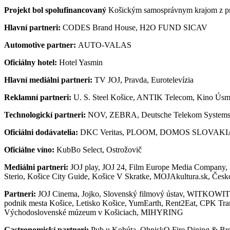
Projekt bol spolufinancovaný
Košickým samosprávnym krajom z pr
Hlavní partneri:
CODES Brand House, H2O FUND SICAV
Automotive partner:
AUTO-VALAS
Oficiálny hotel:
Hotel Yasmin
Hlavní mediálni partneri:
TV JOJ, Pravda, Eurotelevízia
Reklamní partneri:
U. S. Steel Košice, ANTIK Telecom, Kino Ús
Technologickí partneri:
NOV, ZEBRA, Deutsche Telekom Systems
Oficiálni dodávatelia:
DKC Veritas, PLOOM, DOMOS SLOVAKIA, Rešt
Oficiálne víno:
KubBo Select, Ostrožovič
Mediálni partneri:
JOJ play, JOJ 24, Film Europe Media Company, 
Sterio, Košice City Guide, Košice V Skratke, MOJAkultura.sk, Česko
Partneri:
JOJ Cinema, Jojko, Slovenský filmový ústav, WITKOWI
podnik mesta Košice, Letisko Košice, YumEarth, Rent2Eat, CPK T
Východoslovenské múzeum v Košiciach, MIHYRING
Gastronomickí partneri:
Pub u Kohúta, OhniskO Fire Dining & Bre