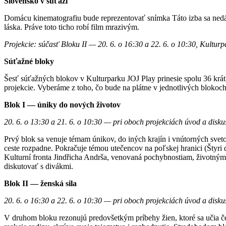
Slovensko v súťaži
Domácu kinematografiu bude reprezentovať snímka Táto izba sa nedá
láska. Práve toto ticho robí film mrazivým.
Projekcie: súčasť Bloku II — 20. 6. o 16:30 a 22. 6. o 10:30, Kultu
Súťažné bloky
Šesť súťažných blokov v Kulturparku JOJ Play prinesie spolu 36 krát
projekcie. Vyberáme z toho, čo bude na plátne v jednotlivých blokoch
Blok I — úniky do nových životov
20. 6. o 13:30 a 21. 6. o 10:30 — pri oboch projekciách úvod a diskusi
Prvý blok sa venuje témam únikov, do iných krajín i vnútorných svet
ceste rozpadne. Pokračuje témou utečencov na poľskej hranici (Štyri
Kulturní fronta Jindřicha Andrša, venovaná pochybnostiam, životným 
diskutovať s divákmi.
Blok II — ženská sila
20. 6. o 16:30 a 22. 6. o 10:30 — pri oboch projekciách úvod a disku
V druhom bloku rezonujú predovšetkým príbehy žien, ktoré sa učia če