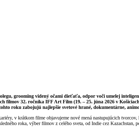
olegu, grooming videný očami dieťaťa, odpor voči umelej inteligen
lmov 32. ročníka IFF Art Film (19. – 25. júna 2026 v Košiciach) t
tohto roku zabojujú najlepšie svetové hrané, dokumentárne, animo
riéry, v krátkom filme objavujeme nové mená nastupujúcich tvorcov, kr
osledného roka, výber filmov z celého sveta, od Indie cez Kazachstan,