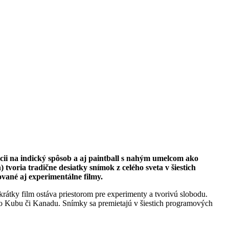
cii na indický spôsob a aj paintball s nahým umelcom ako
voria tradične desiatky snímok z celého sveta v šiestich
vané aj experimentálne filmy.
átky film ostáva priestorom pre experimenty a tvorivú slobodu.
 po Kubu či Kanadu. Snímky sa premietajú v šiestich programových