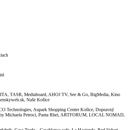
iach
nl
a, SITA, TASR, Mediaboard, AHOJ TV, See & Go, BigMedia, Kino
 zenskyweb.sk, Naše Košice
O Technologies, Aupark Shopping Center Košice, Dopravný
Studio by Michaela Petroci, Panta Rhei, ARTFORUM, LOCAL NOMAD,
abrik, Casa Trade – Casablanca cafe, La Hacienda, Red Velvet