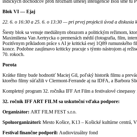
indických dôchodcov proti hrozbám umelej inteligencie Boli sme tu 
Blok VI — Ejaj
22. 6. o 16:30 a 25. 6. o 13:30 — pri prvej projekcii úvod a diskusi
Šiesty blok sa venuje mediálnym obrazom a politickým režimom, ktoré
Maximiliena Van Aertrycka o premenách médií (fotografia, film, intern
Pozitívnym príkladom práce s AI je kritická esej 1Q89 rumunského fi
konce. Podobne zaujímavo kriticky pracuje s týmto nástrojom aj režis
70. rokoch.
Porota
Krátke filmy bude hodnotiť Maciej Gil, poľský historik filmu a pre
ktorého filmy súťažili v Clermont-Ferrande aj na IDFA, a Barbora Slie
Kompletný program 32. ročníka IFF Art Film a festivalové cinepassy n
32. ročník IFF ART FILM sa uskutoční vďaka podpore:
Organizátor:
ART FILM FEST s.r.o.
Spoluorganizátori:
Mesto Košice, K13 – Košické kultúrne centrá, 
Festival finančne podporil:
Audiovizuálny fond