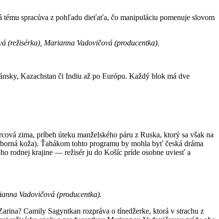
rá tému spracúva z pohľadu dieťaťa, čo manipuláciu pomenuje slovom
ová (režisérka), Marianna Vadovičová (producentka).
Iránsky, Kazachstan či Indiu až po Európu. Každý blok má dve
rcová zima, príbeh úteku manželského páru z Ruska, ktorý sa však na
trieborná koža). Ťahákom tohto programu by mohla byť česká dráma
o rodnej krajine — režisér ju do Košíc príde osobne uviesť a
arianna Vadovičová (producentka).
arina? Camily Sagyntkan rozpráva o tínedžerke, ktorá v strachu z