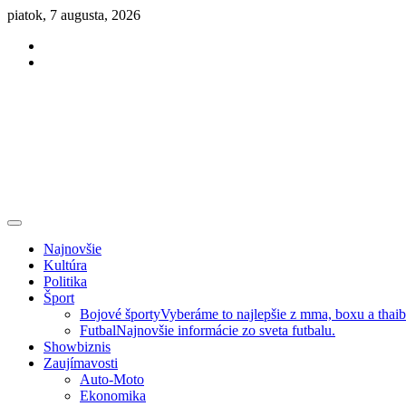
Skip
piatok, 7 augusta, 2026
to
Facebook
content
Instagram
Slovenská kultúra, šport, politika, šoubiznis …toto sa oplatí čítať!
Premium NEWS™
Najnovšie
Kultúra
Politika
Šport
Bojové športy
Vyberáme to najlepšie z mma, boxu a thai
Futbal
Najnovšie informácie zo sveta futbalu.
Showbiznis
Zaujímavosti
Auto-Moto
Ekonomika