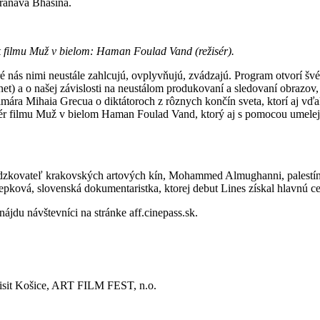
Pranava Bhasina.
a k filmu Muž v bielom: Haman Foulad Vand (režisér).
 nás nimi neustále zahlcujú, ovplyvňujú, zvádzajú. Program otvorí švé
et) a o našej závislosti na neustálom produkovaní a sledovaní obrazov, 
lmára Mihaia Grecua o diktátoroch z rôznych končín sveta, ktorí aj vď
ér filmu Muž v bielom Haman Foulad Vand, ktorý aj s pomocou umelej in
vádzkovateľ krakovských artových kín, Mohammed Almughanni, palestínsk
pková, slovenská dokumentaristka, ktorej debut Lines získal hlavnú cen
ájdu návštevníci na stránke aff.cinepass.sk.
Visit Košice, ART FILM FEST, n.o.