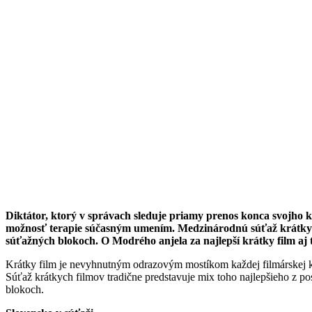
Diktátor, ktorý v správach sleduje priamy prenos konca svojho k
možnosť terapie súčasným umením. Medzinárodnú súťaž krátkych fi
súťažných blokoch. O Modrého anjela za najlepší krátky film aj 
Krátky film je nevyhnutným odrazovým mostíkom každej filmárskej ka
Súťaž krátkych filmov tradične predstavuje mix toho najlepšieho z p
blokoch.