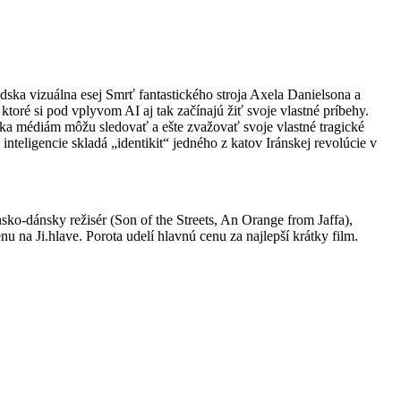
dska vizuálna esej Smrť fantastického stroja Axela Danielsona a
ktoré si pod vplyvom AI aj tak začínajú žiť svoje vlastné príbehy.
aka médiám môžu sledovať a ešte zvažovať svoje vlastné tragické
teligencie skladá „identikit“ jedného z katov Iránskej revolúcie v
o-dánsky režisér (Son of the Streets, An Orange from Jaffa),
u na Ji.hlave. Porota udelí hlavnú cenu za najlepší krátky film.