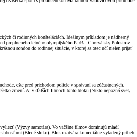
torej režisérka spolu s producentkou Mariannou Vadovičovou prídu obe
eckých či rodinných konšteláciách. Ideálnym príkladom je nádherný
red preplneného letného olympijského Paríža. Chorvátsky Polostrov
snou sondou do rodinnej situácie, v ktorej sa otec učí nielen prijať
nehode, ešte pred príchodom polície v správaní sa zúčastnených.
šetko zmení. Aj v ďalších filmoch tohto bloku (Nikto nepozná svet,
o vyliezť (Výzvy samotára). Vo väčšine filmov dominujú mladí
a slabosťami (Bledé slnko). Blok uzatvára komediálne vyladený príbeh