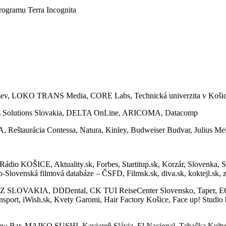
ogramu Terra Incognita
mev, LOKO TRANS Media, CORE Labs, Technická univerzita v Košic
 Solutions Slovakia, DELTA OnLine, ARICOMA, Datacomp
aurácia Contessa, Natura, Kinley, Budweiser Budvar, Julius Mei
Rádio KOŠICE, Aktuality.sk, Forbes, Startitup.sk, Korzár, Slovenk
-Slovenská filmová databáze – ČSFD, Filmsk.sk, diva.sk, koktejl.sk,
TZ SLOVAKIA, DDDental, CK TUI ReiseCenter Slovensko, Taper, EC
ransport, iWish.sk, Kvety Garomi, Hair Factory Košice, Face up! 
w Bar, MAIKO SUSHI, Kaviareň Slávia, El Nacional, Tabačka Kulturf