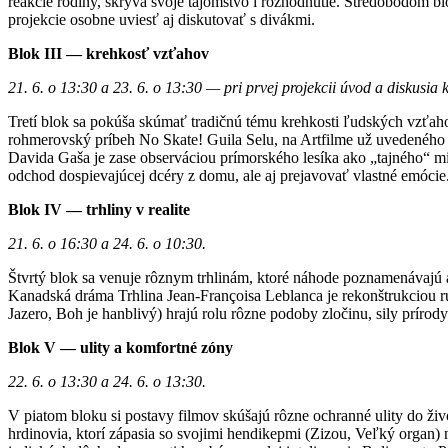
reakcie rodiny, skrýva svoje tajomstvo i rozhodnutie. Stredobodom b
projekcie osobne uviesť aj diskutovať s divákmi.
Blok III — krehkosť vzťahov
21. 6. o 13:30 a 23. 6. o 13:30 — pri prvej projekcii úvod a diskusia k
Tretí blok sa pokúša skúmať tradičnú tému krehkosti ľudských vzťah
rohmerovský príbeh No Skate! Guila Selu, na Artfilme už uvedeného 
Davida Gaša je zase observáciou prímorského lesíka ako „tajného“ mie
odchod dospievajúcej dcéry z domu, ale aj prejavovať vlastné emócie
Blok IV — trhliny v realite
21. 6. o 16:30 a 24. 6. o 10:30.
Štvrtý blok sa venuje rôznym trhlinám, ktoré náhode poznamenávajú al
Kanadská dráma Trhlina Jean-Françoisa Leblanca je rekonštrukciou rut
Jazero, Boh je hanblivý) hrajú rolu rôzne podoby zločinu, sily prírody
Blok V — ulity a komfortné zóny
22. 6. o 13:30 a 24. 6. o 13:30.
V piatom bloku si postavy filmov skúšajú rôzne ochranné ulity do ži
hrdinovia, ktorí zápasia so svojimi hendikepmi (Zizou, Veľký organ)