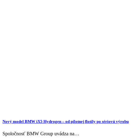
Nový model BMW iX5 Hydrogen – od pilotnej flotily po sériovú výrobu
Spoločnosť BMW Group uvádza na…