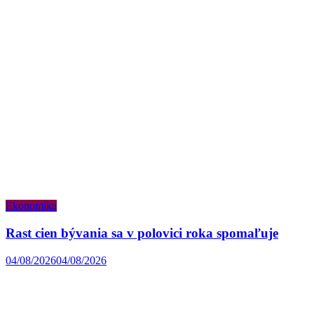
Ekonomika
Rast cien bývania sa v polovici roka spomaľuje
04/08/2026
04/08/2026