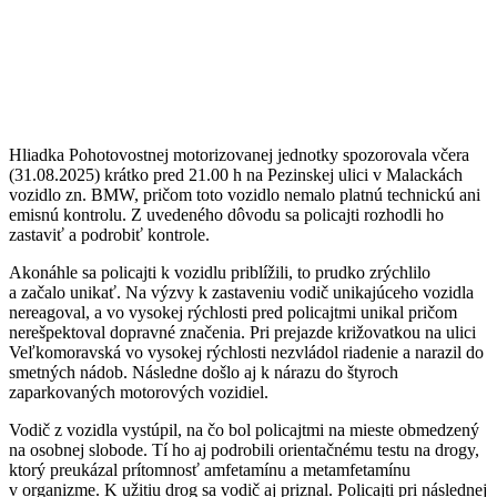
Hliadka Pohotovostnej motorizovanej jednotky spozorovala včera
(31.08.2025) krátko pred 21.00 h na Pezinskej ulici v Malackách
vozidlo zn. BMW, pričom toto vozidlo nemalo platnú technickú ani
emisnú kontrolu. Z uvedeného dôvodu sa policajti rozhodli ho
zastaviť a podrobiť kontrole.
Akonáhle sa policajti k vozidlu priblížili, to prudko zrýchlilo
a začalo unikať. Na výzvy k zastaveniu vodič unikajúceho vozidla
nereagoval, a vo vysokej rýchlosti pred policajtmi unikal pričom
nerešpektoval dopravné značenia. Pri prejazde križovatkou na ulici
Veľkomoravská vo vysokej rýchlosti nezvládol riadenie a narazil do
smetných nádob. Následne došlo aj k nárazu do štyroch
zaparkovaných motorových vozidiel.
Vodič z vozidla vystúpil, na čo bol policajtmi na mieste obmedzený
na osobnej slobode. Tí ho aj podrobili orientačnému testu na drogy,
ktorý preukázal prítomnosť amfetamínu a metamfetamínu
v organizme. K užitiu drog sa vodič aj priznal. Policajti pri následnej