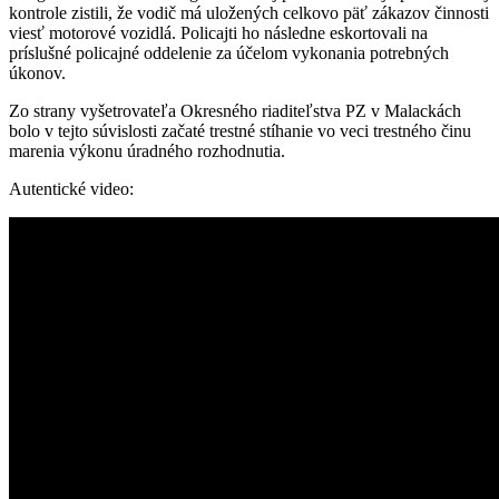
kontrole zistili, že vodič má uložených celkovo päť zákazov činnosti
viesť motorové vozidlá. Policajti ho následne eskortovali na
príslušné policajné oddelenie za účelom vykonania potrebných
úkonov.
Zo strany vyšetrovateľa Okresného riaditeľstva PZ v Malackách
bolo v tejto súvislosti začaté trestné stíhanie vo veci trestného činu
marenia výkonu úradného rozhodnutia.
Autentické video: