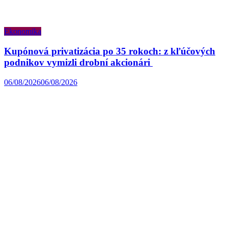
Ekonomika
Kupónová privatizácia po 35 rokoch: z kľúčových
podnikov vymizli drobní akcionári
06/08/2026
06/08/2026