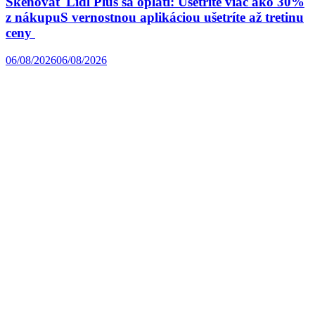
Skenovať Lidl Plus sa oplatí: Ušetrite viac ako 30%
z nákupuS vernostnou aplikáciou ušetríte až tretinu
ceny
06/08/2026
06/08/2026