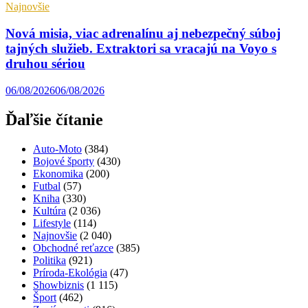
Najnovšie
Nová misia, viac adrenalínu aj nebezpečný súboj
tajných služieb. Extraktori sa vracajú na Voyo s
druhou sériou
06/08/2026
06/08/2026
Ďaľšie čítanie
Auto-Moto
(384)
Bojové športy
(430)
Ekonomika
(200)
Futbal
(57)
Kniha
(330)
Kultúra
(2 036)
Lifestyle
(114)
Najnovšie
(2 040)
Obchodné reťazce
(385)
Politika
(921)
Príroda-Ekológia
(47)
Showbiznis
(1 115)
Šport
(462)