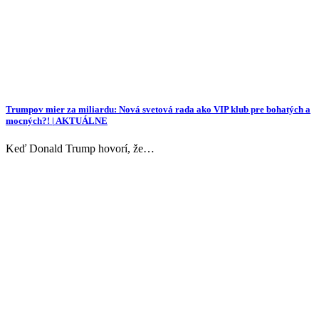
Trumpov mier za miliardu: Nová svetová rada ako VIP klub pre bohatých a
mocných?! | AKTUÁLNE
Keď Donald Trump hovorí, že…