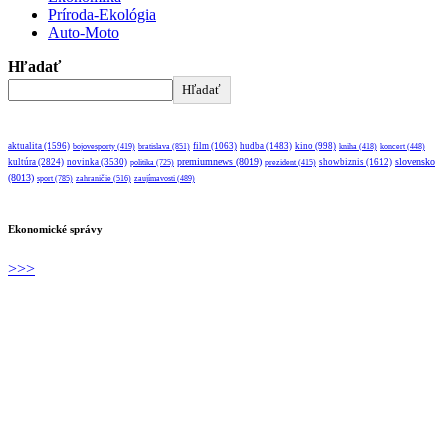
Príroda-Ekológia
Auto-Moto
Hľadať
Hľadať
aktualita
(1596)
bratislava
(851)
film
(1063)
hudba
(1483)
kino
(998)
bojovesporty
(419)
kniha
(418)
koncert
(448)
premiumnews
(8019)
slovensko
kultúra
(2824)
novinka
(3530)
showbiznis
(1612)
politika
(725)
prezident
(415)
(8013)
sport
(785)
zahraničie
(516)
zaujímavosti
(489)
Ekonomické správy
>>>