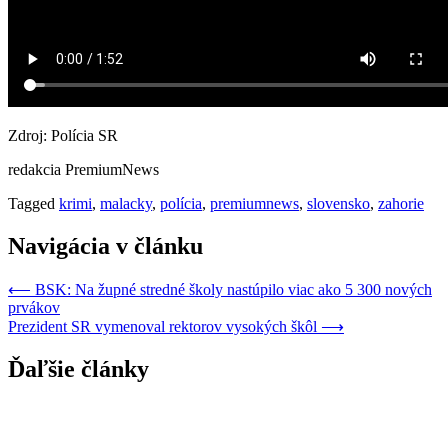
Zdroj: Polícia SR
redakcia PremiumNews
Tagged
krimi
,
malacky
,
polícia
,
premiumnews
,
slovensko
,
zahorie
Navigácia v článku
⟵
BSK: Na župné stredné školy nastúpilo viac ako 5 300 nových
prvákov
Prezident SR vymenoval rektorov vysokých škôl
⟶
Ďaľšie články