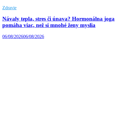
Zdravie
Návaly tepla, stres či únava? Hormonálna joga
pomáha viac, než si mnohé ženy myslia
06/08/2026
06/08/2026