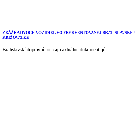
ZRÁŽKA DVOCH VOZIDIEL VO FREKVENTOVANEJ BRATISLAVSKEJ
KRIŽOVATKE
Bratislavskí dopravní policajti aktuálne dokumentujú…