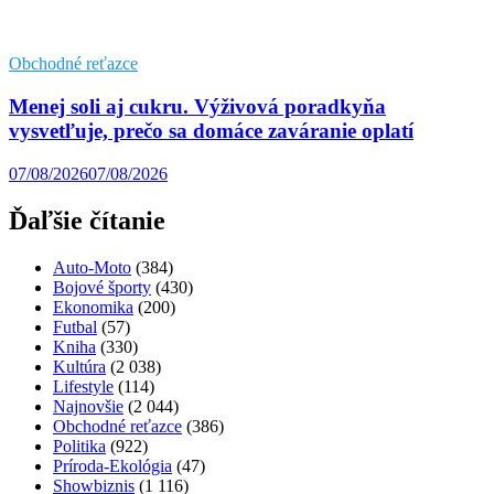
Obchodné reťazce
Menej soli aj cukru. Výživová poradkyňa
vysvetľuje, prečo sa domáce zaváranie oplatí
07/08/2026
07/08/2026
Ďaľšie čítanie
Auto-Moto
(384)
Bojové športy
(430)
Ekonomika
(200)
Futbal
(57)
Kniha
(330)
Kultúra
(2 038)
Lifestyle
(114)
Najnovšie
(2 044)
Obchodné reťazce
(386)
Politika
(922)
Príroda-Ekológia
(47)
Showbiznis
(1 116)