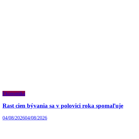
Ekonomika
Rast cien bývania sa v polovici roka spomaľuje
04/08/2026
04/08/2026