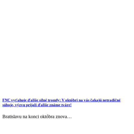
FNC vyťahuje ďalšie silné tromfy: V októbri na vás čakajú netradičné
súboje, výzvu prijali ďalšie známe tváre!
Bratislavu na konci októbra znova…