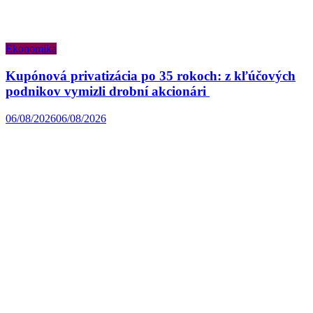
Ekonomika
Kupónová privatizácia po 35 rokoch: z kľúčových
podnikov vymizli drobní akcionári
06/08/2026
06/08/2026