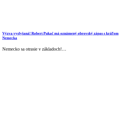
Výzva vyslyšaná! Robert Pukač má oznámený obrovský zápas s kráľom
Nemecka
Nemecko sa otrasie v základoch!…