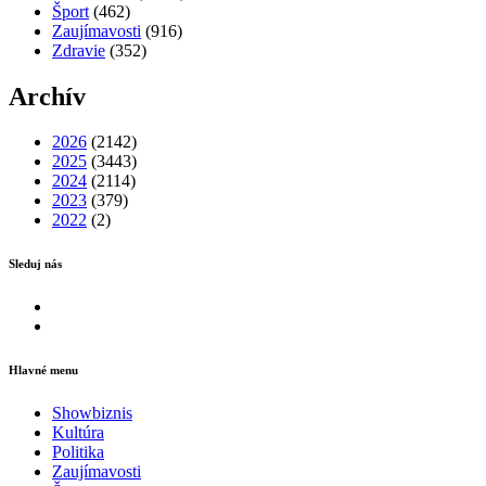
Šport
(462)
Zaujímavosti
(916)
Zdravie
(352)
Archív
2026
(2142)
2025
(3443)
2024
(2114)
2023
(379)
2022
(2)
Sleduj nás
Facebook
Instagram
Hlavné menu
Showbiznis
Kultúra
Politika
Zaujímavosti