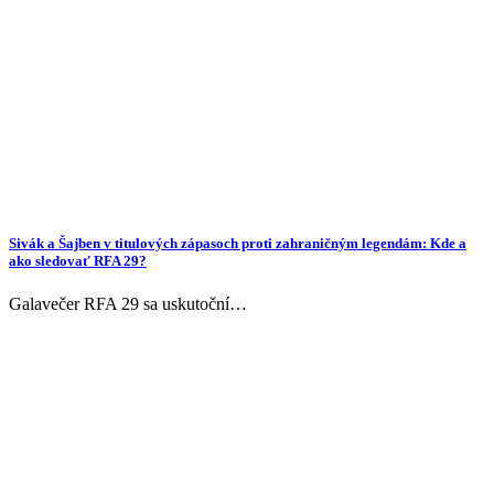
Sivák a Šajben v titulových zápasoch proti zahraničným legendám: Kde a
ako sledovať RFA 29?
Galavečer RFA 29 sa uskutoční…