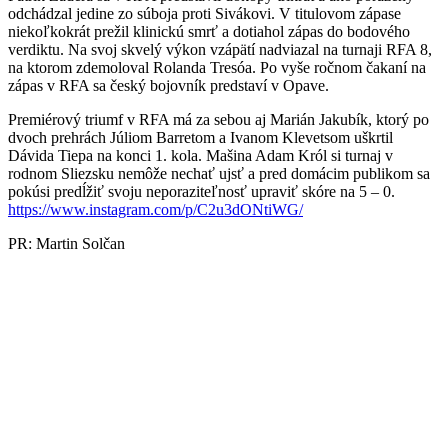
odchádzal jedine zo súboja proti Sivákovi. V titulovom zápase
niekoľkokrát prežil klinickú smrť a dotiahol zápas do bodového
verdiktu. Na svoj skvelý výkon vzápätí nadviazal na turnaji RFA 8,
na ktorom zdemoloval Rolanda Tresóa. Po vyše ročnom čakaní na
zápas v RFA sa český bojovník predstaví v Opave.
Premiérový triumf v RFA má za sebou aj Marián Jakubík, ktorý po
dvoch prehrách Júliom Barretom a Ivanom Klevetsom uškrtil
Dávida Tiepa na konci 1. kola. Mašina Adam Król si turnaj v
rodnom Sliezsku nemôže nechať ujsť a pred domácim publikom sa
pokúsi predĺžiť svoju neporaziteľnosť upraviť skóre na 5 – 0.
https://www.instagram.com/p/C2u3dONtiWG/
PR: Martin Solčan