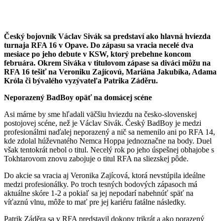
Český bojovník Václav Sivák sa predstaví ako hlavná hviezda
turnaja RFA 16 v Opave. Do zápasu sa vracia necelé dva
mesiace po jeho debute v KSW, ktorý prebehne koncom
februára. Okrem Siváka v titulovom zápase sa diváci môžu na
RFA 16 tešiť na Veroniku Zajícovú, Mariána Jakubíka, Adama
Króla či bývalého vyzývateľa Patrika Záděru.
Neporazený BadBoy opäť na domácej scéne
Asi márne by sme hľadali väčšiu hviezdu na česko-slovenskej
postojovej scéne, než je Václav Sivák. Český BadBoy je medzi
profesionálmi naďalej neporazený a nič sa nemenilo ani po RFA 14,
kde zdolal húževnatého Nemca Hoppa jednoznačne na body. Duel
však tentokrát nebol o titul. Necelý rok po jeho úspešnej obhajobe s
Tokhtarovom znovu zabojuje o titul RFA na sliezskej pôde.
Do akcie sa vracia aj Veronika Zajícová, ktorá nevstúpila ideálne
medzi profesionálky. Po troch tesných bodových zápasoch má
aktuálne skóre 1-2 a pokiaľ sa jej nepodarí nabehnúť späť na
víťaznú vlnu, môže to mať pre jej kariéru fatálne následky.
Patrik Záděra sa v RFA predstavil dokopy trikrát a ako porazený