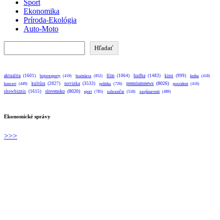
Šport
Ekonomika
Príroda-Ekológia
Auto-Moto
Hľadať
Hľadať
aktualita
(1601)
bratislava
(852)
film
(1064)
hudba
(1483)
kino
(999)
bojovesporty
(419)
kniha
(418)
premiumnews
(8026)
kultúra
(2827)
novinka
(3533)
koncert
(449)
politika
(726)
prezident
(416)
slovensko
(8020)
showbiznis
(1615)
sport
(785)
zahraničie
(518)
zaujímavosti
(489)
Ekonomické správy
>>>