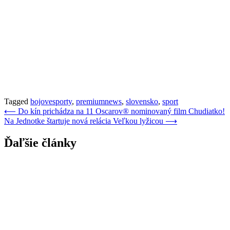
Tagged
bojovesporty
,
premiumnews
,
slovensko
,
sport
Navigácia
⟵
Do kín prichádza na 11 Oscarov® nominovaný film Chudiatko!
Na Jednotke štartuje nová relácia Veľkou lyžicou
⟶
v
článku
Ďaľšie články