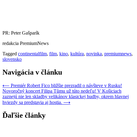
PR: Peter Gašparík
redakcia PremiumNews
Tagged
continentalfilm
,
film
,
kino
,
kultúra
,
novinka
,
premiumnews
,
slovensko
Navigácia v článku
⟵
Premiér Robert Fico bližšie prezradil o návšteve v Rusku!
Novoročný koncert Filipa Tůmu už túto nedeľu! V Košiciach
zaznejú nie len skladby velikánov klasickej hudby, okrem hlavnej
hviezdy sa predstavia aj hostia.
⟶
Ďaľšie články