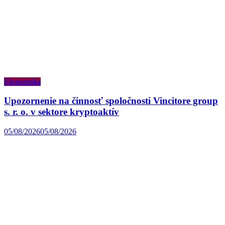
Ekonomika
Upozornenie na činnosť spoločnosti Vincitore group
s. r. o. v sektore kryptoaktív
05/08/2026
05/08/2026