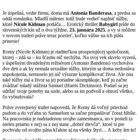
Je úspešná, vedie firmu, doma má
Antonia Banderasa
, a predsa sa
oddá romániku. Mladší milenec totiž bude vedieť naplniť túžby,
ktoré
Nicole Kidman
potláča… Erotický thriller
Babygirl
príde do
slovenských kín už o dva týždne,
23. januára 2025
, a vy si môžete
v novom traileri práve teraz pozrieť, koľko vášne na ich pláta
prinesie!
Romy (Nicole Kidman) je riaditeľkou prosperujúcej spoločnosti,
ktorej – zdá sa – ku šťastiu nič nechýba. Na svoj vek skvelo vyzerá,
s úspešným divadelným režisérom (Antonio Banderas) vychováva
dve deti a ak by nemala sexuálne túžby, ktorým sa doma nedostáva
uspokojenia, nemuselo jej nič výrazne komplikovať život. Ale ona
také túžby má a život sa jej poriadne skomplikuje, keď ju začne
zvádzať mladý stážista Samuel (Harris Dickinson). Podarí sa jej
udržať svoje potreby na uzde, alebo sa im podvolí a ohrozí všetko,
čo vybudovala?
Práve zverejnený trailer napovedá, že Romy dá voľný priechod
pudom a do vzťahu so Samuelom sa začne prepadávať čoraz hlbšie.
Na pracovisku je nadriadenou svojho zamestnanca, no v posteli (a
nielen priamo v nej) sa z nej stane „dobré dievča“, ktoré si pre
pochvalu od svojho pána kľakne aj na všetky štyri… A keby len to!