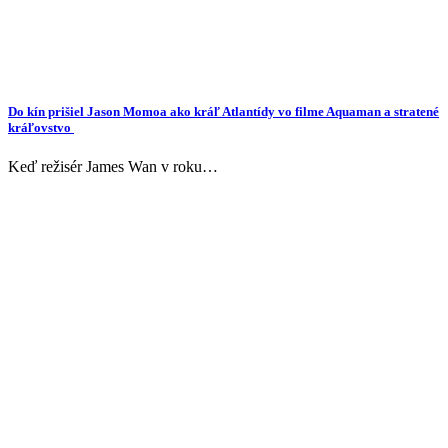
Do kín prišiel Jason Momoa ako kráľ Atlantídy vo filme Aquaman a stratené
kráľovstvo
Keď režisér James Wan v roku…