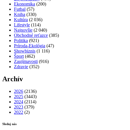
Ekonomika
(200)
Futbal
(57)
Kniha
(330)
Kultúra
(2 036)
Lifestyle
(114)
Najnovšie
(2 040)
Obchodné reťazce
(385)
Politika
(921)
Príroda-Ekológia
(47)
Showbiznis
(1 116)
Šport
(462)
Zaujímavosti
(916)
Zdravie
(352)
Archív
2026
(2136)
2025
(3443)
2024
(2114)
2023
(379)
2022
(2)
Sleduj nás