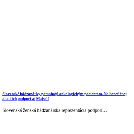
Slovenské hádzanárky pomáhajú onkologickým pacientom. Na benefičnej
akcii ich podporí aj Majself
Slovenská ženská hádzanárska reprezentácia podporí…