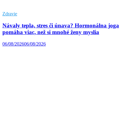
Zdravie
Návaly tepla, stres či únava? Hormonálna joga
pomáha viac, než si mnohé ženy myslia
06/08/2026
06/08/2026