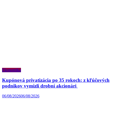
Ekonomika
Kupónová privatizácia po 35 rokoch: z kľúčových
podnikov vymizli drobní akcionári
06/08/2026
06/08/2026