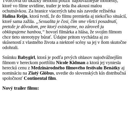
Tvorcovia do ukážky nemohli použiť najodvážnejšie momenty,
ktoré vo filme uvidíme, trailer je teda iba akousi malou
ochutnávkou. Za hranice viacerých tabu nás zavedie režisérka
Halina Reijn
, ktorá tvrdí, že do filmu premietla aj niekoľko situácií,
ktoré sama zažila.
„Sexualita je čosi, čím sme všetci posadnutí,
pretože je dôvodom, pre ktorý existujeme, no zároveň ju
obklopujeme hanbou,“
hovorí filmárka a hlása, že svojím filmom
chce tieto stereotypy búrať. Údajne pritom vychádza aj zo
skúseností z vlastného života a niektoré scény sa jej v ňom skutočne
odohrali.
Snímku
Babygirl
, ktorá je podľa prvých ohlasov najodvážnejším
filmom v hereckom portfóliu
Nicole Kidman
a ktorá jej vyniesla
hereckú cenu z
Medzinárodného filmového festivalu Benátky
aj
nomináciu na
Zlatý Glóbus
, uvedie do slovenských kín distribučná
spoločnosť
Continental film
.
Nový trailer filmu: