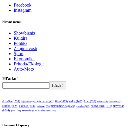
Facebook
Instagram
Hlavné menu
Showbiznis
Kultúra
Politika
Zaujímavosti
Šport
Ekonomika
Príroda-Ekológia
Auto-Moto
Hľadať
Hľadať
aktualita
(1597)
bratislava
(851)
film
(1063)
hudba
(1483)
kino
(998)
bojovesporty
(419)
kniha
(418)
koncert
(448)
premiumnews
(8020)
slovensko
kultúra
(2824)
novinka
(3530)
showbiznis
(1613)
politika
(725)
prezident
(415)
(8014)
sport
(785)
zahraničie
(516)
zaujímavosti
(489)
Ekonomické správy