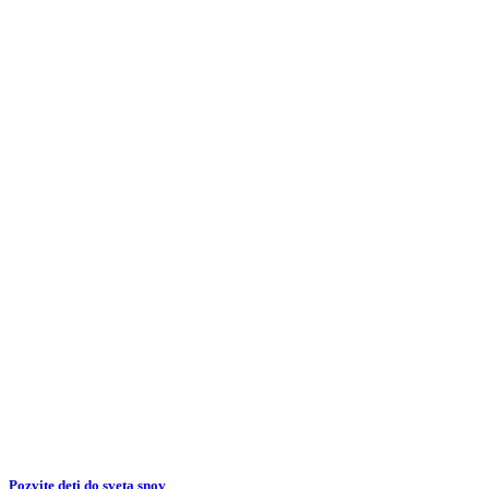
Pozvite deti do sveta snov