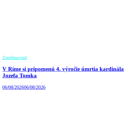
Zaujímavosti
V Ríme si pripomenú 4. výročie úmrtia kardinála
Jozefa Tomka
06/08/2026
06/08/2026