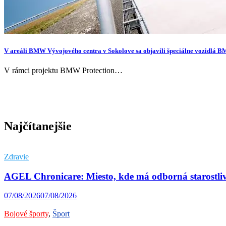
V areáli BMW Vývojového centra v Sokolove sa objavili špeciálne vozidlá 
V rámci projektu BMW Protection…
Najčítanejšie
Zdravie
AGEL Chronicare: Miesto, kde má odborná starostli
07/08/2026
07/08/2026
Bojové športy
,
Šport