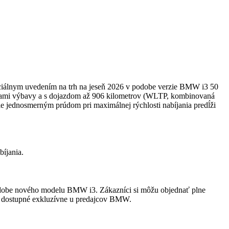
ciálnym uvedením na trh na jeseň 2026 v podobe verzie BMW i3 50
vkami výbavy a s dojazdom až 906 kilometrov (WLTP, kombinovaná
e jednosmerným prúdom pri maximálnej rýchlosti nabíjania predĺži
íjania.
odobe nového modelu BMW i3. Zákazníci si môžu objednať plne
je dostupné exkluzívne u predajcov BMW.