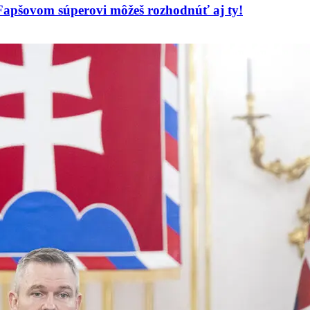
Fapšovom súperovi môžeš rozhodnúť aj ty!