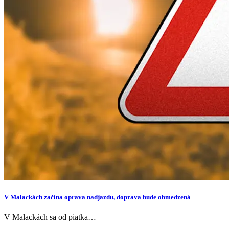
V Malackách začína oprava nadjazdu, doprava bude obmedzená
V Malackách sa od piatka…