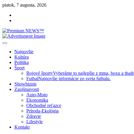
Skip
piatok, 7 augusta, 2026
to
Facebook
content
Instagram
Slovenská kultúra, šport, politika, šoubiznis …toto sa oplatí čítať!
Premium NEWS™
Najnovšie
Kultúra
Politika
Šport
Bojové športy
Vyberáme to najlepšie z mma, boxu a thai
Futbal
Najnovšie informácie zo sveta futbalu.
Showbiznis
Zaujímavosti
Auto-Moto
Ekonomika
Obchodné reťazce
Príroda-Ekológia
Zdravie
Lifestyle
Kontakt