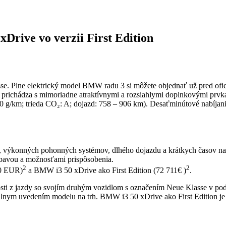
rive vo verzii First Edition
e. Plne elektrický model BMW radu 3 si môžete objednať už pred ofi
on prichádza s mimoriadne atraktívnymi a rozsiahlymi doplnkovými pr
 g/km; trieda CO₂: A; dojazd: 758 – 906 km). Desaťminútové nabíjani
výkonných pohonných systémov, dlhého dojazdu a krátkych časov nab
ýbavou a možnosťami prispôsobenia.
2
2
00 EUR)
a BMW i3 50 xDrive ako First Edition (72 711€ )
.
sti z jazdy so svojím druhým vozidlom s označením Neue Klasse v p
ciálnym uvedením modelu na trh. BMW i3 50 xDrive ako First Edition 