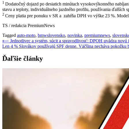
1
Dodatočný dojazd po desiatich minútach vysokovýkonného nabíjania 
stavu a teploty, individuálneho jazdného profilu, používania ďalších 
2
Ceny platia pre ponuku v SR a zahŕňa DPH vo výške 23 %. Model i
TS / redakcia PremiumNews
Tagged
auto-moto
,
bmwslovensko
,
novinka
,
premiumnews
,
slovensk
Navigácia
⟵
Jednotlivec a systém, súcit a spravodlivosť: DPOH uvádza nov
Len 4 % Slovákov používajú SPF denne. Väčšina necháva pokožku b
v
článku
Ďaľšie články