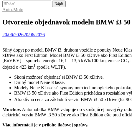
Hľadať:
Auto-Moto
Otvorenie objednávok modelu BMW i3 50 xD
20/06/2026
20/06/2026
Silný dopyt po modeli BMW i3, druhom vozidle z ponuky Neue Klass
xDrive ako First Edition. Model BMW i3 50 xDrive ako First Editi
[EnVKV] – spotreba energie: 16,1 – 13,5 kWh/100 km; emisie CO₂: 0
1
dojazd o 423 km
(podľa WLTP).
Skorá možnosť objednať si BMW i3 50 xDrive.
Druhý model Neue Klasse.
Modely Neue Klasse sú synonymom technologického pokroku, 
BMW i3 50 xDrive ako First Edition prichádza s rozsiahlou v
Atraktívna cena za základnú verziu BMW i3 50 xDrive (62 9
Mníchov.
Automobilka BMW vstupuje do vzrušujúcej novej éry rado
elektrickú verziu BMW i3 50 xDrive ako First Edition ešte pred ofi
Viac informácii je v prílohe tlačovej správy.