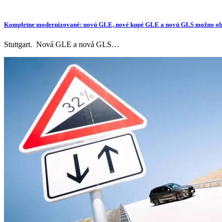
Kompletne modernizované: novú GLE, nové kupé GLE a novú GLS možno obj
Stuttgart. Nová GLE a nová GLS…