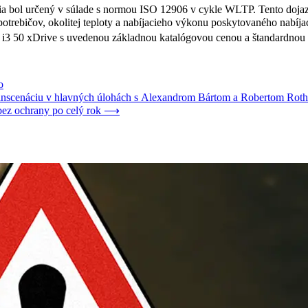
bol určený v súlade s normou ISO 12906 v cykle WLTP. Tento dojazd a 
spotrebičov, okolitej teploty a nabíjacieho výkonu poskytovaného nabíja
3 50 xDrive s uvedenou základnou katalógovou cenou a štandardnou v
o
ú inscenáciu v hlavných úlohách s Alexandrom Bártom a Robertom Rot
ez ochrany po celý rok
⟶