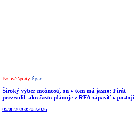
Bojové športy
,
Šport
Široký výber možností, on v tom má jasno: Pirát
prezradil, ako často plánuje v RFA zápasiť v postoji
05/08/2026
05/08/2026