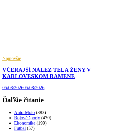
Najnovšie
VČERAJŠÍ NÁLEZ TELA ŽENY V
KARLOVESKOM RAMENE
05/08/2026
05/08/2026
Ďaľšie čítanie
Auto-Moto
(383)
Bojové športy
(430)
Ekonomika
(199)
Futbal
(57)