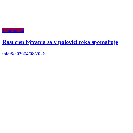
Ekonomika
Rast cien bývania sa v polovici roka spomaľuje
04/08/2026
04/08/2026