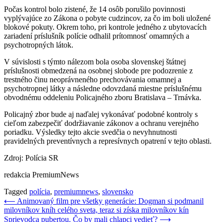
Počas kontrol bolo zistené, že 14 osôb porušilo povinnosti
vyplývajúce zo Zákona o pobyte cudzincov, za čo im boli uložené
blokové pokuty. Okrem toho, pri kontrole jedného z ubytovacích
zariadení príslušník polície odhalil prítomnosť omamných a
psychotropných látok.
V súvislosti s týmto nálezom bola osoba slovenskej štátnej
príslušnosti obmedzená na osobnej slobode pre podozrenie z
trestného činu neoprávneného prechovávania omamnej a
psychotropnej látky a následne odovzdaná miestne príslušnému
obvodnému oddeleniu Policajného zboru Bratislava – Trnávka.
Policajný zbor bude aj naďalej vykonávať podobné kontroly s
cieľom zabezpečiť dodržiavanie zákonov a ochranu verejného
poriadku. Výsledky tejto akcie svedčia o nevyhnutnosti
pravidelných preventívnych a represívnych opatrení v tejto oblasti.
Zdroj: Polícia SR
redakcia PremiumNews
Tagged
polícia
,
premiumnews
,
slovensko
Navigácia
⟵
Animovaný film pre všetky generácie: Dogman si podmanil
milovníkov kníh celého sveta, teraz si získa milovníkov kín
v
Sprievodca pubertou. Čo by mali chlapci vedieť?
⟶