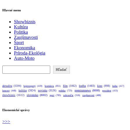
Hlavné menu
Showbiznis
Kultúra
Politika
Zaujímavosti
Šport
Ekonomika
Príroda-Ekológia
Auto-Moto
Hľadať
Hľadať
aktualita
(1594)
bratislava
(851)
film
(1062)
hudba
(1483)
kino
(998)
bojovesporty
(419)
kniha
(417)
premiumnews
(8008)
kultúra
(2824)
novinka
(3526)
koncert
(448)
politika
(725)
prezident
(415)
slovensko
(8002)
showbiznis
(1612)
sport
(785)
zahraničie
(516)
zaujímavosti
(488)
Ekonomické správy
>>>