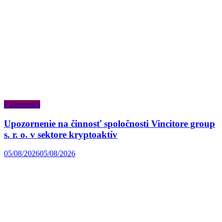
Ekonomika
Upozornenie na činnosť spoločnosti Vincitore group
s. r. o. v sektore kryptoaktív
05/08/2026
05/08/2026