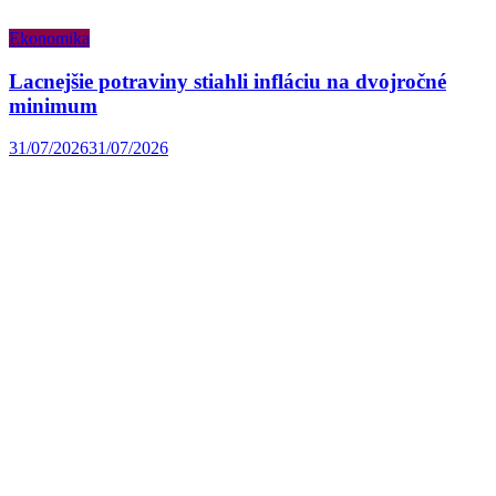
Ekonomika
Lacnejšie potraviny stiahli infláciu na dvojročné
minimum
31/07/2026
31/07/2026