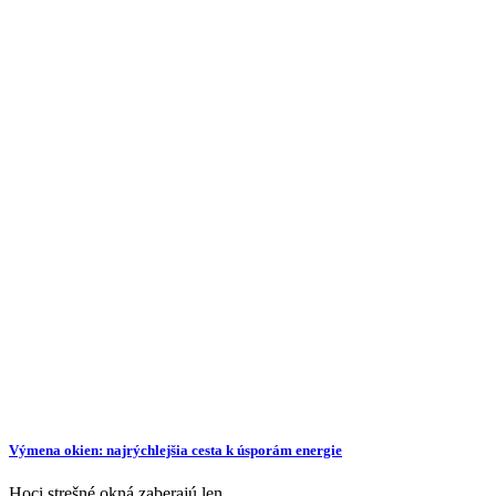
Výmena okien: najrýchlejšia cesta k úsporám energie
Hoci strešné okná zaberajú len…