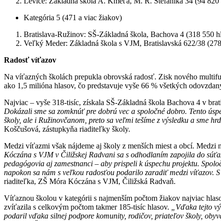
Levice: Základná škola A. Kmeťa, M. R. Štefánika 34 (94 820 
Kategória 5 (471 a viac žiakov)
Bratislava-Ružinov: SŠ-Základná škola, Bachova 4 (318 550 h
Veľký Meder: Základná škola s VJM, Bratislavská 622/38 (278
Radosť víťazov
Na víťazných školách prepukla obrovská radosť. Zisk nového multifun
ako 1,5 milióna hlasov, čo predstavuje vyše 66 % všetkých odovzdan
Najviac – vyše 318-tisíc, získala SŠ-Základná škola Bachova 4 v br
Dokázali sme sa zomknúť pre dobrú vec a spoločné dobro. Tento úspech
školy, ale i Ružinovčanom, preto sa veľmi tešíme z výsledku a sme hr
Koščušová, zástupkyňa riaditeľky školy.
Medzi víťazmi však nájdeme aj školy z menších miest a obcí. Medzi 
Kóczána s VJM v Čiližskej Radvani sa s odhodlaním zapojila do súťaže
pedagógovia aj zamestnanci – aby prispeli k úspechu projektu. Spoločn
napokon sa nám s veľkou radosťou podarilo zaradiť medzi víťazov. S 
riaditeľka, ZŠ Móra Kóczána s VJM, Čiližská Radvaň.
Víťaznou školou v kategórii s najmenším počtom žiakov najviac hlaso
zvíťazila s celkovým počtom takmer 185-tisíc hlasov.
„Vďaka tejto výh
podaril vďaka silnej podpore komunity, rodičov, priateľov školy, oby