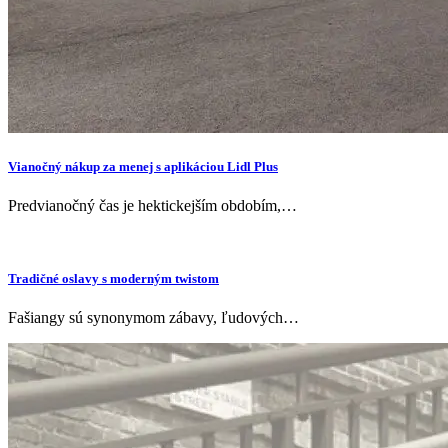
Vianočný nákup za menej s aplikáciou Lidl Plus
Predvianočný čas je hektickejším obdobím,…
Tradičné oslavy s moderným twistom
Fašiangy sú synonymom zábavy, ľudových…