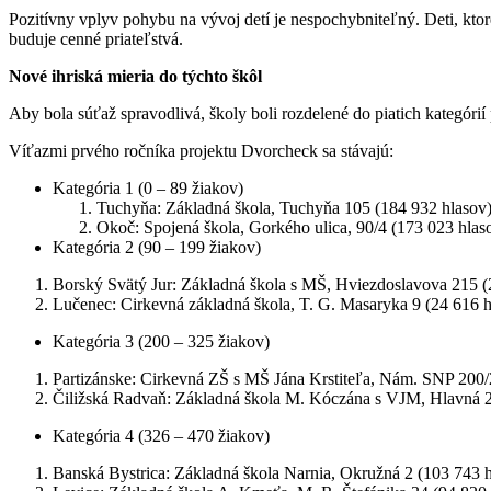
Pozitívny vplyv pohybu na vývoj detí je nespochybniteľný. Deti, ktoré 
buduje cenné priateľstvá.
Nové ihriská mieria do týchto škôl
Aby bola súťaž spravodlivá, školy boli rozdelené do piatich kategórií
Víťazmi prvého ročníka projektu Dvorcheck sa stávajú:
Kategória 1 (0 – 89 žiakov)
Tuchyňa: Základná škola, Tuchyňa 105 (184 932 hlasov
Okoč: Spojená škola, Gorkého ulica, 90/4 (173 023 hlas
Kategória 2 (90 – 199 žiakov)
Borský Svätý Jur: Základná škola s MŠ, Hviezdoslavova 215 (
Lučenec: Cirkevná základná škola, T. G. Masaryka 9 (24 616 h
Kategória 3 (200 – 325 žiakov)
Partizánske: Cirkevná ZŠ s MŠ Jána Krstiteľa, Nám. SNP 200/
Čiližská Radvaň: Základná škola M. Kóczána s VJM, Hlavná 2
Kategória 4 (326 – 470 žiakov)
Banská Bystrica: Základná škola Narnia, Okružná 2 (103 743 h