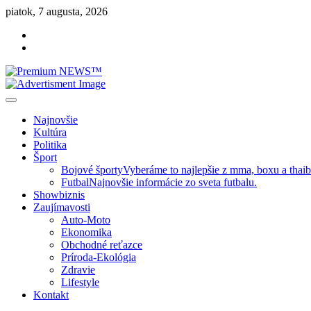
Skip
piatok, 7 augusta, 2026
to
Facebook
content
Instagram
Slovenská kultúra, šport, politika, šoubiznis …toto sa oplatí čítať!
Premium NEWS™
Najnovšie
Kultúra
Politika
Šport
Bojové športy
Vyberáme to najlepšie z mma, boxu a thai
Futbal
Najnovšie informácie zo sveta futbalu.
Showbiznis
Zaujímavosti
Auto-Moto
Ekonomika
Obchodné reťazce
Príroda-Ekológia
Zdravie
Lifestyle
Kontakt