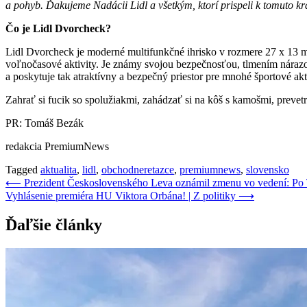
a pohyb. Ďakujeme Nadácii Lidl a všetkým, ktorí prispeli k tomuto 
Čo je Lidl Dvorcheck?
Lidl Dvorcheck je moderné multifunkčné ihrisko v rozmere 27 x 13 met
voľnočasové aktivity. Je známy svojou bezpečnosťou, tlmením nárazov
a poskytuje tak atraktívny a bezpečný priestor pre mnohé športové akti
Zahrať si fucik so spolužiakmi, zahádzať si na kôš s kamošmi, prevetr
PR: Tomáš Bezák
redakcia PremiumNews
Tagged
aktualita
,
lidl
,
obchodneretazce
,
premiumnews
,
slovensko
Navigácia
⟵
Prezident Československého Leva oznámil zmenu vo vedení: Po 
Vyhlásenie premiéra HU Viktora Orbána! | Z politiky
⟶
v
článku
Ďaľšie články