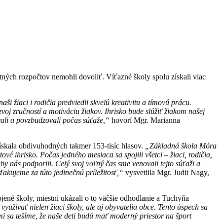
ných rozpočtov nemohli dovoliť. Víťazné školy spolu získali viac
i žiaci i rodičia predviedli skvelú kreativitu a tímovú prácu.
oj zručností a motiváciu žiakov. Ihrisko bude slúžiť žiakom našej
vali a povzbudzovali počas súťaže,“
hovorí Mgr. Marianna
ískala obdivuhodných takmer 153-tisíc hlasov.
„Základná škola Móra
 ihrisko. Počas jedného mesiaca sa spojili všetci – žiaci, rodičia,
by nás podporili. Celý svoj voľný čas sme venovali tejto súťaži a
akujeme za túto jedinečnú príležitosť,“
vysvetlila Mgr. Judit Nagy,
jené školy, miestni ukázali o to väčšie odhodlanie a Tuchyňa
yužívať nielen žiaci školy, ale aj obyvatelia obce. Tento úspech sa
mi sa tešíme, že naše deti budú mať moderný priestor na šport