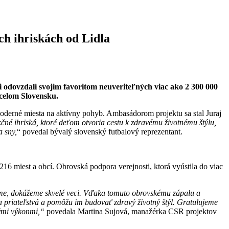
ch ihriskách od Lidla
 odovzdali svojim favoritom neuveriteľných viac ako 2 300 000
 celom Slovensku.
oderné miesta na aktívny pohyb. Ambasádorom projektu sa stal Juraj
nkčné ihriská, ktoré deťom otvoria cestu k zdravému životnému štýlu,
a sny,
“ povedal bývalý slovenský futbalový reprezentant.
216 miest a obcí. Obrovská podpora verejnosti, ktorá vyústila do viac
jíme, dokážeme skvelé veci. Vďaka tomuto obrovskému zápalu a
ia priateľstvá a pomôžu im budovať zdravý životný štýl. Gratulujeme
vými výkonmi,“
povedala Martina Sujová, manažérka CSR projektov