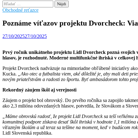
Hľadať:
Obchodné reťazce
Poznáme víťazov projektu Dvorcheck: Viac 
27/10/2025
27/10/2025
Prvý ročník unikátneho projektu Lidl Dvorcheck pozná svojich v
hlasov, je rozhodnuté. Moderné multifunkčné ihriská v celkovej 
Projekt Dvorcheck nadväzuje na mimoriadne obľúbené iniciatívy ako 
Kucka.
„Ako otec a futbalista viem, aké dôležité je, aby mali deti p
novým priateľstvám a radosti zo športu. Byť ambasádorom tohto proje
Rekordný záujem škôl aj verejnosti
Záujem o projekt bol obrovský. Do prvého ročníka sa zapojilo takmer 3
ako 2,3 milióna odovzdaných hlasov, potvrdila, že Slovákom a Slove
„Máme obrovskú radosť, že projekt Lidl Dvorcheck sa teší veľkému z
komunitnej podpore získava desať škôl ihriská v hodnote 1,1 milióna 
víťazným školám a už teraz sa tešíme na moment, keď v budúcom rok
Lidl Slovenská republika.