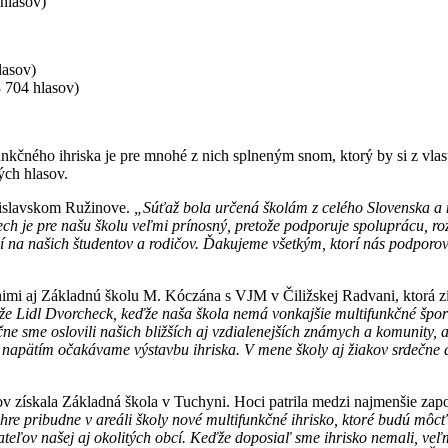
hlasov)
lasov)
 704 hlasov)
kčného ihriska je pre mnohé z nich splneným snom, ktorý by si z vlast
ých hlasov.
atislavskom Ružinove.
„Súťaž bola určená školám z celého Slovenska a naš
 je pre našu školu veľmi prínosný, pretože podporuje spoluprácu, rozv
dí na našich študentov a rodičov. Ďakujeme všetkým, ktorí nás podporo
nimi aj Základnú školu M. Kóczána s VJM v Čiližskej Radvani, ktorá z
 Lidl Dvorcheck, keďže naša škola nemá vonkajšie multifunkčné športové
e sme oslovili našich bližších aj vzdialenejších známych a komunity, a
napätím očakávame výstavbu ihriska. V mene školy aj žiakov srdečne ď
v získala Základná škola v Tuchyni. Hoci patrila medzi najmenšie zapo
re pribudne v areáli školy nové multifunkčné ihrisko, ktoré budú môcť v
vateľov našej aj okolitých obcí. Keďže doposiaľ sme ihrisko nemali, veľ