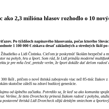
ako 2,3 milióna hlasov rozhodlo o 10 nový
íťazov. Po týždňoch napínavého hlasovania, počas ktorého Slováci
hodnote 1 100 000 € získava desať základných a stredných škôl po
Žihadielko a Lidl Čistinka. Cieľom je poskytnúť školám bezpečné a m
riestor na pohyb, hru a šport. Som rád, že Lidl prináša moderné multifu
ktu je pre mňa česť, pretože verím, že šport dokáže dať deťom radosť 
00 škôl , pričom o nové ihriská zabojovalo viac než 85-tisíc žiakov z 
nkám skutočne záleží na zdraví budúcej generácie.
áujmu od úplného začiatku. Potvrdilo sa, že keď sa ako komunita spo
eur. Veríme, že tieto Dvorchecky prinesú žiakom radosť z pohybu, utuž
u postavené ihriská Lidl Dvorcheck ožijú detským smiechom a športo