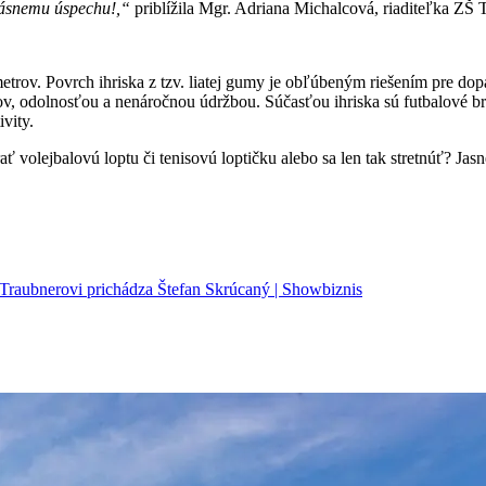
krásnemu úspechu!,“
priblížila Mgr. Adriana Michalcová, riaditeľka ZŠ
rov. Povrch ihriska z tzv. liatej gumy je obľúbeným riešením pre dopad
, odolnosťou a nenáročnou údržbou. Súčasťou ihriska sú futbalové brán
vity.
ať volejbalovú loptu či tenisovú loptičku alebo sa len tak stretnúť? Ja
Traubnerovi prichádza Štefan Skrúcaný | Showbiznis