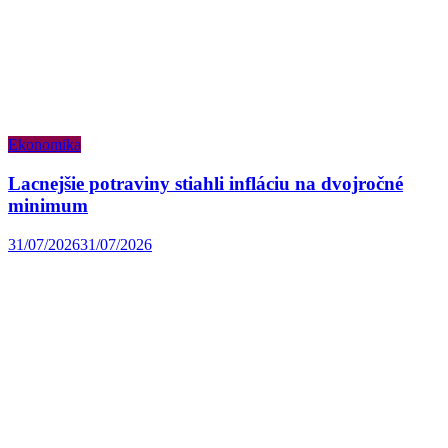
Ekonomika
Lacnejšie potraviny stiahli infláciu na dvojročné
minimum
31/07/2026
31/07/2026