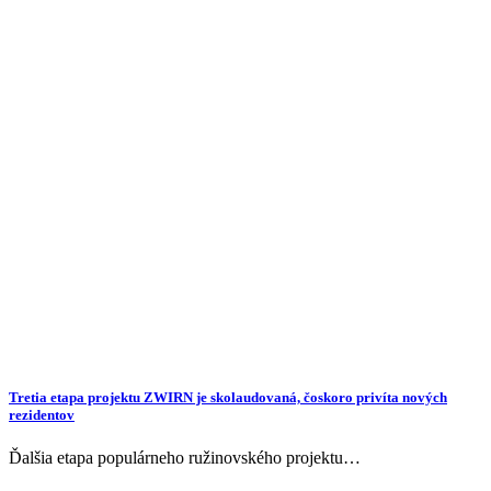
Tretia etapa projektu ZWIRN je skolaudovaná, čoskoro privíta nových
rezidentov
Ďalšia etapa populárneho ružinovského projektu…