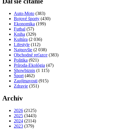
Ďaľšie čítanie
Auto-Moto
(383)
Bojové športy
(430)
Ekonomika
(199)
Futbal
(57)
Kniha
(329)
Kultúra
(2 036)
Lifestyle
(112)
Najnovšie
(2 038)
Obchodné reťazce
(383)
Politika
(921)
Príroda-Ekológia
(47)
Showbiznis
(1 115)
Šport
(462)
Zaujímavosti
(915)
Zdravie
(351)
Archív
2026
(2125)
2025
(3443)
2024
(2114)
2023
(379)