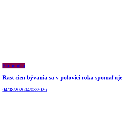
Ekonomika
Rast cien bývania sa v polovici roka spomaľuje
04/08/2026
04/08/2026