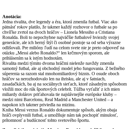
Anotácia:
Jedna rivalita, dve legendy a éra, ktorá zmenila futbal. Viac ako
pätnásť rokov platilo, že takmer každý rozhovor o futbale sa po
chvíľke zvrtol na dvoch hráčov – Lionela Messiho a Cristiana
Ronalda. Boli to nepochybne najväčšie futbalové hviezdy svojej
generácie, ale ich herný štýl či osobné postoje sa od seba výrazne
odlišovali. Pre milióny ľudí na celom svete nie je preto odpoveď na
otázku „Messi alebo Ronaldo?“ len krčmovým sporom, ale
prihlásením sa k istým hodnotám.
Rivalita medzi týmito dvoma hráčmi nielenže navždy zmenila
samotný futbal, ale aj obchodný model jeho fungovania. Z bežného
súperenia sa razom stal mnohomiliardový biznis. O osude oboch
hráčov sa nerozhodovalo len na ihrisku, ale aj v šatniach,
zasadačkách, ba aj na sociálnych sieťach, ktoré zásadným spôsobom
vložili moc do rúk športových celebrít. Túžba vyťažiť z ich mien
miliardy dolárov priťahovala tie najslávnejšie európske kluby –
medzi nimi Barcelonu, Real Madrid a Manchester United – a
napokon ich takmer priviedla na mizinu.
Kniha Messi verzus Ronaldo dokumentuje spôsob, akým obaja
hráči ovplyvnili futbal, a umožňuje nám tak pochopiť minulosť,
prítomnosť a budúcnosť tohto svetového športu.