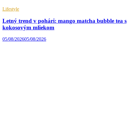
Lifestyle
Letný trend v pohári: mango matcha bubble tea s
kokosovým mliekom
05/08/2026
05/08/2026