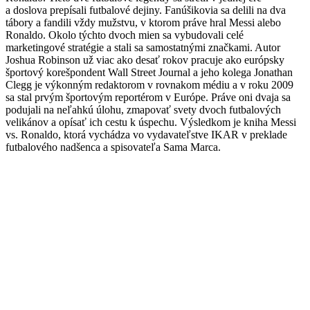
a doslova prepísali futbalové dejiny. Fanúšikovia sa delili na dva
tábory a fandili vždy mužstvu, v ktorom práve hral Messi alebo
Ronaldo. Okolo týchto dvoch mien sa vybudovali celé
marketingové stratégie a stali sa samostatnými značkami. Autor
Joshua Robinson už viac ako desať rokov pracuje ako európsky
športový korešpondent Wall Street Journal a jeho kolega Jonathan
Clegg je výkonným redaktorom v rovnakom médiu a v roku 2009
sa stal prvým športovým reportérom v Európe. Práve oni dvaja sa
podujali na neľahkú úlohu, zmapovať svety dvoch futbalových
velikánov a opísať ich cestu k úspechu. Výsledkom je kniha Messi
vs. Ronaldo, ktorá vychádza vo vydavateľstve IKAR v preklade
futbalového nadšenca a spisovateľa Sama Marca.