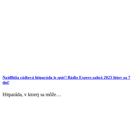
Najdlhšia rádiová hitparáda je späť! Rádio Expres zahrá 2025 hitov za 7
dní!
Hitparáda, v ktorej sa môže…