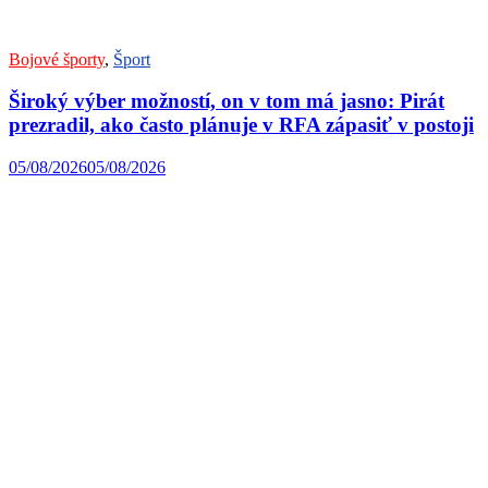
Bojové športy
,
Šport
Široký výber možností, on v tom má jasno: Pirát
prezradil, ako často plánuje v RFA zápasiť v postoji
05/08/2026
05/08/2026