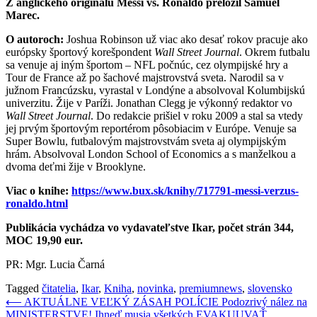
Z anglického originálu Messi vs. Ronaldo preložil Samuel
Marec.
O autoroch:
Joshua Robinson už viac ako desať rokov pracuje ako
európsky športový korešpondent
Wall Street Journal
. Okrem futbalu
sa venuje aj iným športom – NFL počnúc, cez olympijské hry a
Tour de France až po šachové majstrovstvá sveta. Narodil sa v
južnom Francúzsku, vyrastal v Londýne a absolvoval Kolumbijskú
univerzitu. Žije v Paríži. Jonathan Clegg je výkonný redaktor vo
Wall Street Journal
. Do redakcie prišiel v roku 2009 a stal sa vtedy
jej prvým športovým reportérom pôsobiacim v Európe. Venuje sa
Super Bowlu, futbalovým majstrovstvám sveta aj olympijským
hrám. Absolvoval London School of Economics a s manželkou a
dvoma deťmi žije v Brooklyne.
Viac o knihe:
https://www.bux.sk/knihy/717791-messi-verzus-
ronaldo.html
Publikácia vychádza vo vydavateľstve Ikar, počet strán 344,
MOC 19,90 eur.
PR: Mgr. Lucia Čarná
Tagged
čitatelia
,
Ikar
,
Kniha
,
novinka
,
premiumnews
,
slovensko
Navigácia
⟵
AKTUÁLNE VEĽKÝ ZÁSAH POLÍCIE Podozrivý nález na
MINISTERSTVE! Ihneď musia všetkých EVAKUUVAŤ