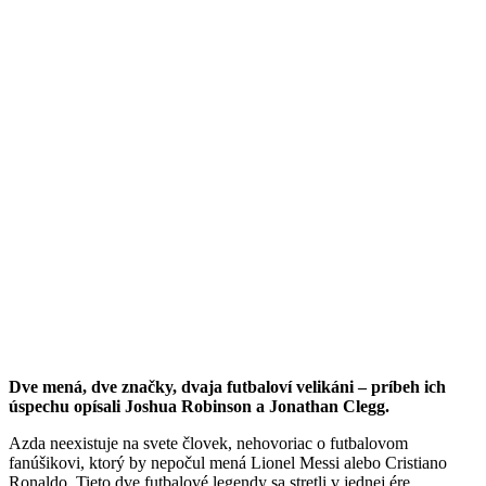
Dve mená, dve značky, dvaja futbaloví velikáni – príbeh ich
úspechu opísali Joshua Robinson a Jonathan Clegg.
Azda neexistuje na svete človek, nehovoriac o futbalovom
fanúšikovi, ktorý by nepočul mená Lionel Messi alebo Cristiano
Ronaldo. Tieto dve futbalové legendy sa stretli v jednej ére