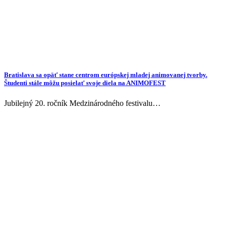
Bratislava sa opäť stane centrom európskej mladej animovanej tvorby.
Študenti stále môžu posielať svoje diela na ANIMOFEST
Jubilejný 20. ročník Medzinárodného festivalu…