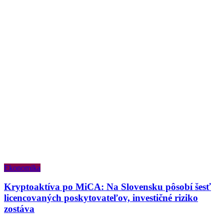
Ekonomika
Kryptoaktíva po MiCA: Na Slovensku pôsobí šesť
licencovaných poskytovateľov, investičné riziko
zostáva