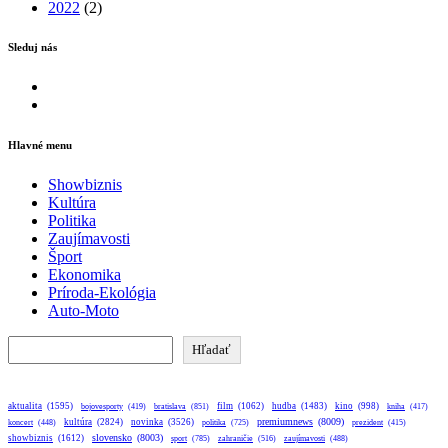
2022
(2)
Sleduj nás
Facebook
Instagram
Hlavné menu
Showbiznis
Kultúra
Politika
Zaujímavosti
Šport
Ekonomika
Príroda-Ekológia
Auto-Moto
Hľadať
Hľadať
aktualita
(1595)
bratislava
(851)
film
(1062)
hudba
(1483)
kino
(998)
bojovesporty
(419)
kniha
(417)
premiumnews
(8009)
kultúra
(2824)
novinka
(3526)
koncert
(448)
politika
(725)
prezident
(415)
slovensko
(8003)
showbiznis
(1612)
sport
(785)
zahraničie
(516)
zaujímavosti
(488)