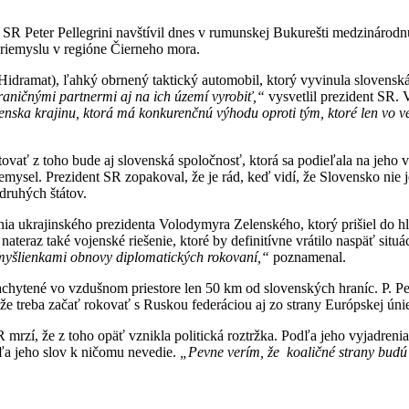
nt SR Peter Pellegrini navštívil dnes v rumunskej Bukurešti medzináro
riemyslu v regióne Čierneho mora.
Hidramat), ľahký obrnený taktický automobil, ktorý vyvinula slovens
raničnými partnermi aj na ich území vyrobiť,“
vysvetlil prezident SR. 
venska krajinu, ktorá má konkurenčnú výhodu oproti tým, ktoré len vo
ovať z toho bude aj slovenská spoločnosť, ktorá sa podieľala na jeho v
priemysel. Prezident SR zopakoval, že je rád, keď vidí, že Slovensko ni
druhých štátov.
renia ukrajinského prezidenta Volodymyra Zelenského, ktorý prišiel do
eraz také vojenské riešenie, ktoré by definitívne vrátilo naspäť situá
 myšlienkami obnovy diplomatických rokovaní,“
poznamenal.
chytené vo vzdušnom priestore len 50 km od slovenských hraníc. P. Pel
 že treba začať rokovať s Ruskou federáciou aj zo strany Európskej ú
mrzí, že z toho opäť vznikla politická roztržka. Podľa jeho vyjadrenia 
dľa jeho slov k ničomu nevedie.
„Pevne verím, že koaličné strany budú ma