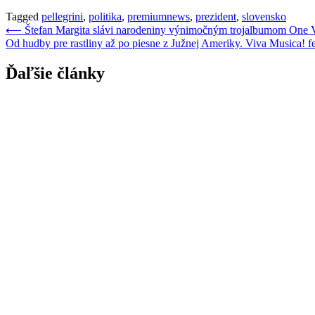
Tagged
pellegrini
,
politika
,
premiumnews
,
prezident
,
slovensko
Navigácia
⟵
Štefan Margita slávi narodeniny výnimočným trojalbumom One Vo
Od hudby pre rastliny až po piesne z Južnej Ameriky. Viva Musica! f
v
článku
Ďaľšie články