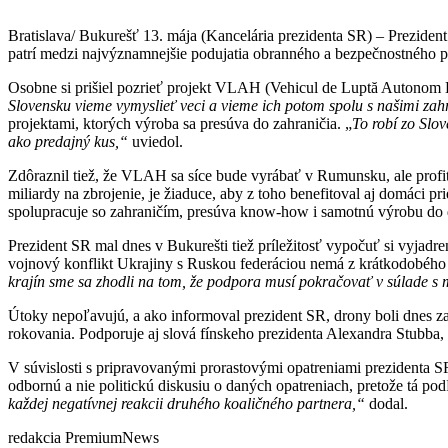
Bratislava/ Bukurešť 13. mája (Kancelária prezidenta SR) – Prezide
patrí medzi najvýznamnejšie podujatia obranného a bezpečnostného p
Osobne si prišiel pozrieť projekt VLAH (Vehicul de Luptă Autonom 
Slovensku vieme vymyslieť veci a vieme ich potom spolu s našimi zah
projektami, ktorých výroba sa presúva do zahraničia. „
To robí zo Slo
ako predajný kus,“
uviedol.
Zdôraznil tiež, že VLAH sa síce bude vyrábať v Rumunsku, ale profit
miliardy na zbrojenie, je žiaduce, aby z toho benefitoval aj domáci 
spolupracuje so zahraničím, presúva know-how i samotnú výrobu do 
Prezident SR mal dnes v Bukurešti tiež príležitosť vypočuť si vyjad
vojnový konflikt Ukrajiny s Ruskou federáciou nemá z krátkodobého nat
krajín sme sa zhodli na tom, že podpora musí pokračovať v súlade s
Útoky nepoľavujú, a ako informoval prezident SR, drony boli dnes za
rokovania. Podporuje aj slová fínskeho prezidenta Alexandra Stubba,
V súvislosti s pripravovanými prorastovými opatreniami prezidenta SR 
odbornú a nie politickú diskusiu o daných opatreniach, pretože tá po
každej negatívnej reakcii druhého koaličného partnera,“
dodal.
redakcia PremiumNews