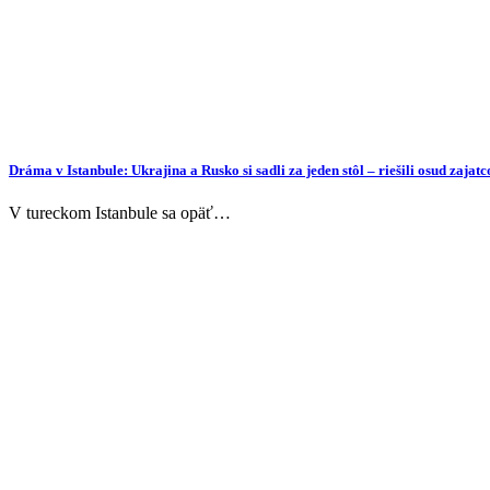
Dráma v Istanbule: Ukrajina a Rusko si sadli za jeden stôl – riešili osud zaj
V tureckom Istanbule sa opäť…