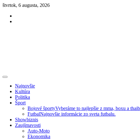
Skip
štvrtok, 6 augusta, 2026
to
Facebook
content
Instagram
Slovenská kultúra, šport, politika, šoubiznis …toto sa oplatí čítať!
Premium NEWS™
Najnovšie
Kultúra
Politika
Šport
Bojové športy
Vyberáme to najlepšie z mma, boxu a thai
Futbal
Najnovšie informácie zo sveta futbalu.
Showbiznis
Zaujímavosti
Auto-Moto
Ekonomika