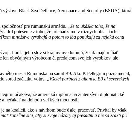
dnú výstavu Black Sea Defence, Aerospace and Security (BSDA), ktorá
ká spoločnosť pre rumunskú armádu
. „Je to ukážka toho, že na
Vyjadril potešenie z toho, že prichádzame v rôznych oblastiach s
 veľkom množstve vyrábajú a potom to iba ponúkajú za nejakú cenu
ývoji. Podľa jeho slov si krajiny uvedomujú, že ak majú míňať
e je len obyčajným výrobcom či predajcom svojich výrobkov, ale
 hlavného mesta Rumunska na samit B9. Ako P. Pellegrini poznamenal,
ciu spred začiatku vojny.
„Všetci partneri z aliancie B9 aj severských
legirni očakáva, že americká diplomacia zintenzívni diplomatické
nie a nečakať na dohodu veľkých mocností.
je na koalícii, ako s návrhom bude ďalej pracovať. Privítal by však
ť konečne silu, aby si svoje názory aj presadili a nie sa zľakli pri