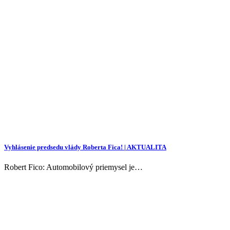
Vyhlásenie predsedu vlády Roberta Fica! | AKTUALITA
Robert Fico: Automobilový priemysel je…