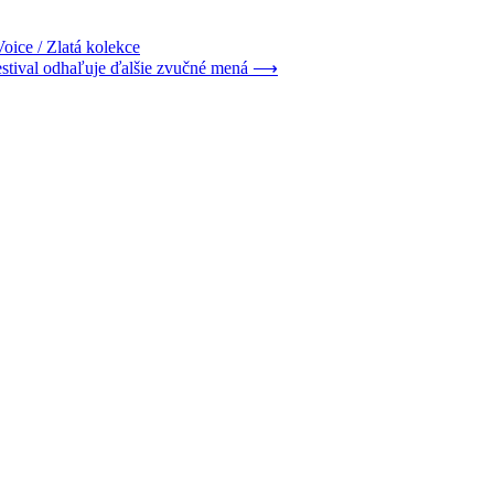
ice / Zlatá kolekce
estival odhaľuje ďalšie zvučné mená
⟶