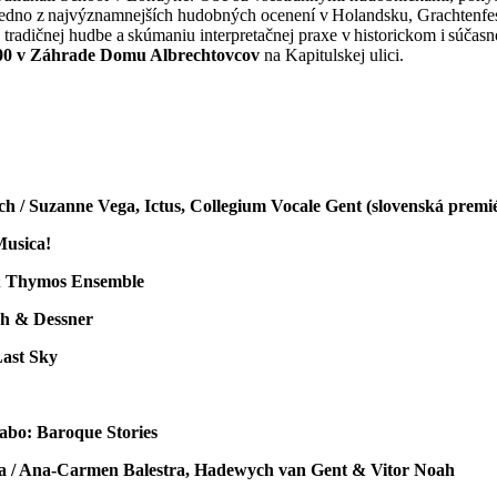
jedno z najvýznamnejších hudobných ocenení v Holandsku, Grachtenfestiv
kej tradičnej hudbe a skúmaniu interpretačnej praxe v historickom i sú
:00 v Záhrade Domu Albrechtovcov
na Kapitulskej ulici.
.
ach / Suzanne Vega, Ictus, Collegium Vocale Gent (slovenská premi
Musica!
& Thymos Ensemble
ch & Dessner
Last Sky
abo: Baroque Stories
ida / Ana-Carmen Balestra, Hadewych van Gent & Vitor Noah