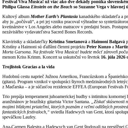
Festival Viva Musica! už viac ako dve dekády ponúka slovenském
Philipa Glassa
Einstein on the Beach
so Suzanne Vega v hlavnej úl
Kultový album
Mother Earth’s Plantasia
kanadského skladateľa a pr
aby ju „počúvali“, a pri jej vzniku pracoval výhradne so syntetizát
kvetinárstve v Los Angeles alebo matracov v predajni Sears. Postup
nezávislého vydavateľstva Sacred Bones Records.
Klaviristky a skladateľky
Kristína Smetanová
a
Haimoni Balgavá
p
Kristíny a Haimoni sú ďalšími členmi projektu
Peter Kunzo
a
Martin
Morta Garsona. Na festivale Viva Musica! budete môcť zároveň poču
menom Kriss Krimm. Koncert sa uskutoční vo štvrtok
16. júla 2026
Trojlístok Gracias a la vida
Hudobnú cestu naprieč Južnou Amerikou, Francúzskom a Španielskom
(gitara). Program vznikol v spolupráci štyroch medzinárodných letných
z Maďarska – a je súčasťou rezidencie EFFEA (European Festivals Fun
Trio prepája temperament juhoamerickej hudby s intimitou komornej h
aranžmánov je brazílsky gitarista Victor Santana.
„Získať skúsenosti 
mojimi blízkymi priateľmi, ktorých poznám z veľmi odlišných prostr
fantastických festivaloch,“
uviedla Hadewych van Gent, ktorá spoluprac
speváčkou Laufey.
Ana-Carmen Balestra a Hadewych van Gent študovali na prestížnej G