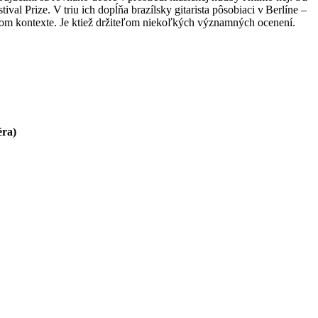
al Prize. V triu ich dopĺňa brazílsky gitarista pôsobiaci v Berlíne –
časnom kontexte. Je ktiež držiteľom niekoľkých významných ocenení.
éra)