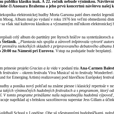
u publiku klasiku inak. A 22. ročník nebude výnimkou. Návštevníc
ohe či Anouara Brahema a jeho prvú koncertnú návštevu našej kraj
iekopníka elektronickej hudby Morta Garsona patrí dnes medzi legendá
orom Moog. Album mal po vydaní v roku 1976 len veľmi obmedzenú distri
ne sa však stal kultovou klasikou a významným míľnikom elektronickej
repísali celý album do partitúry pre štyroch hráčov na syntetizátoroch 
 Štefánik
.
„Plantasia nás spojila a zároveň inšpirovala vytvoriť aut
ť premiéru niekoľkých skladieb z pripravovaného debutového albumu P
 o 20:00 na Námestí pri Eurovea
. Vstup na podujatie bude bezplatný.
 prinesie projekt
Gracias a la vida
v podaní tria
Ana-Carmen Balest
 festivalov – okrem festivalu Viva Musica! sú to festivaly Wonderfeel 
d for Emerging Artists) realizovanej pod hlavičkou Európskej festival
udby a ponúka nový pohľad na známe piesne i klasický repertoár v net
na takých výnimočných hudobných festivaloch a s programom, ktorý odr
edí. V tomto programe prinášame našu najosobnejšiu hudobnú výpoveď, p
uje napríklad aj s britskou saxofónovou superstar Jess Gillam a účin
uildhall School v Londýne. Obe sú všestrannými hudobníčkami, pohybuj