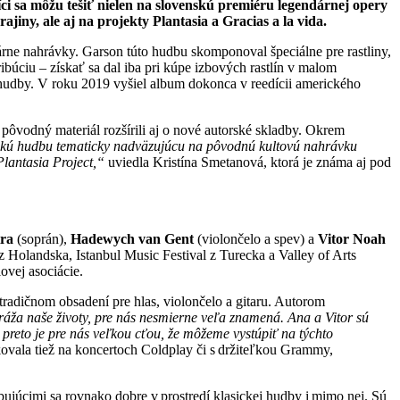
i sa môžu tešiť nielen na slovenskú premiéru legendárnej opery
iny, ale aj na projekty Plantasia a Gracias a la vida.
rne nahrávky. Garson túto hudbu skomponoval špeciálne pre rastliny,
búciu – získať sa dal iba pri kúpe izbových rastlín v malom
 hudby. V roku 2019 vyšiel album dokonca v reedícii amerického
a pôvodný materiál rozšírili aj o nové autorské skladby. Okrem
orskú hudbu tematicky nadväzujúcu na pôvodnú kultovú nahrávku
lantasia Project,“
uviedla Kristína Smetanová, ktorá je známa aj pod
ra
(soprán),
Hadewych van Gent
(violončelo a spev) a
Vitor Noah
z Holandska, Istanbul Music Festival z Turecka a Valley of Arts
ovej asociácie.
radičnom obsadení pre hlas, violončelo a gitaru. Autorom
áža naše životy, pre nás nesmierne veľa znamená. Ana a Vitor sú
reto je pre nás veľkou cťou, že môžeme vystúpiť na týchto
kovala tiež na koncertoch Coldplay či s držiteľkou Grammy,
úcimi sa rovnako dobre v prostredí klasickej hudby i mimo nej. Sú