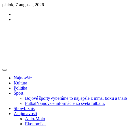
Skip
piatok, 7 augusta, 2026
to
Facebook
content
Instagram
Slovenská kultúra, šport, politika, šoubiznis …toto sa oplatí čítať!
Premium NEWS™
Najnovšie
Kultúra
Politika
Šport
Bojové športy
Vyberáme to najlepšie z mma, boxu a thai
Futbal
Najnovšie informácie zo sveta futbalu.
Showbiznis
Zaujímavosti
Auto-Moto
Ekonomika