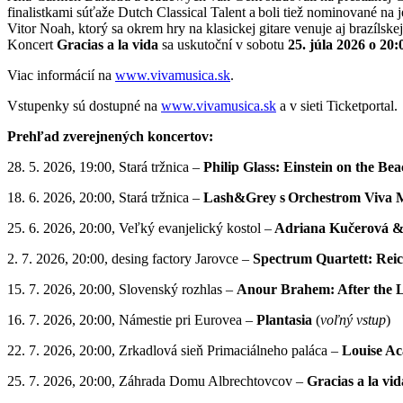
finalistkami súťaže Dutch Classical Talent a boli tiež nominované na 
Vitor Noah, ktorý sa okrem hry na klasickej gitare venuje aj brazíls
Koncert
Gracias a la vida
sa uskutoční v sobotu
25. júla 2026 o 20
Viac informácií na
www.vivamusica.sk
.
Vstupenky sú dostupné na
www.vivamusica.sk
a v sieti Ticketportal
Prehľad zverejnených koncertov:
28. 5. 2026, 19:00, Stará tržnica –
Philip Glass: Einstein on the Be
18. 6. 2026, 20:00, Stará tržnica –
Lash&Grey s
Orchestrom Viva 
25. 6. 2026, 20:00, Veľký evanjelický kostol –
Adriana Kučerová 
2. 7. 2026, 20:00, desing factory Jarovce –
Spectrum Quartett: Rei
15. 7. 2026, 20:00, Slovenský rozhlas –
Anour Brahem: After the 
16. 7. 2026, 20:00, Námestie pri Eurovea –
Plantasia
(
voľný vstup
)
22. 7. 2026, 20:00, Zrkadlová sieň Primaciálneho paláca –
Louise Ac
25. 7. 2026, 20:00, Záhrada Domu Albrechtovcov –
Gracias a la v