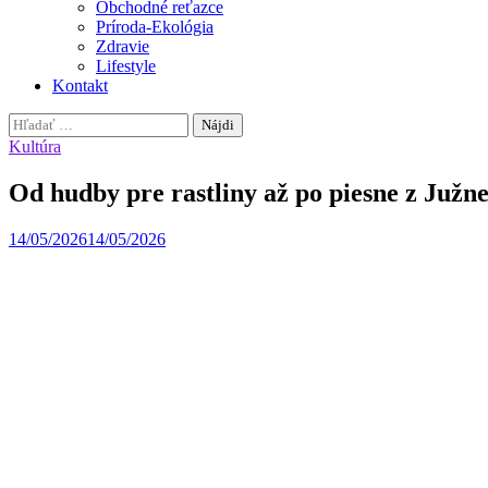
Obchodné reťazce
Príroda-Ekológia
Zdravie
Lifestyle
Kontakt
Hľadať:
Kultúra
Od hudby pre rastliny až po piesne z Južn
14/05/2026
14/05/2026