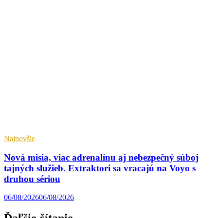
Najnovšie
Nová misia, viac adrenalínu aj nebezpečný súboj
tajných služieb. Extraktori sa vracajú na Voyo s
druhou sériou
06/08/2026
06/08/2026