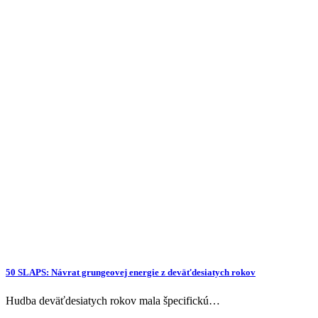
50 SLAPS: Návrat grungeovej energie z deväťdesiatych rokov
Hudba deväťdesiatych rokov mala špecifickú…