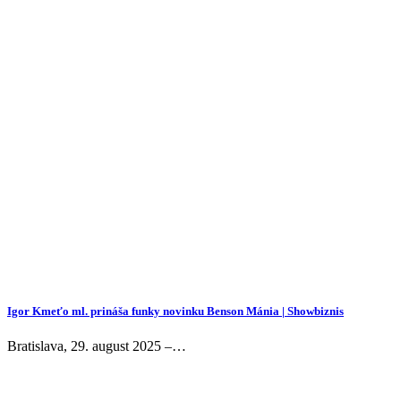
Igor Kmeťo ml. prináša funky novinku Benson Mánia | Showbiznis
Bratislava, 29. august 2025 –…