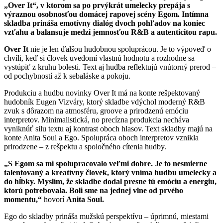
„Over It“, v ktorom sa po prvýkrát umelecky prepája s
výraznou osobnosťou domácej rapovej scény Egom. Intímna
skladba prináša emotívny dialóg dvoch pohľadov na koniec
vzťahu a balansuje medzi jemnosťou R&B a autenticitou rapu.
Over It
nie je len ďalšou hudobnou spoluprácou. Je to výpoveď o
chvíli, keď si človek uvedomí vlastnú hodnotu a rozhodne sa
vystúpiť z kruhu bolesti. Text aj hudba reflektujú vnútorný prerod –
od pochybností až k sebaláske a pokoju.
Produkciu a hudbu novinky Over It má na konte rešpektovaný
hudobník Eugen Vizváry, ktorý skladbe vdýchol moderný R&B
zvuk s dôrazom na atmosféru, groove a prirodzenú emóciu
interpretov. Minimalistická, no precízna produkcia necháva
vyniknúť silu textu aj kontrast oboch hlasov. Text skladby majú na
konte Anita Soul a Ego. Spolupráca oboch interpretov vznikla
prirodzene – z rešpektu a spoločného cítenia hudby.
„S Egom sa mi spolupracovalo veľmi dobre. Je to nesmierne
talentovaný a kreatívny človek, ktorý vníma hudbu umelecky a
do hĺbky. Myslím, že skladbe dodal presne tú emóciu a energiu,
ktorú potrebovala. Boli sme na jednej vlne od prvého
momentu,“
hovorí
Anita Soul.
Ego do skladby prináša mužskú perspektívu – úprimnú, miestami