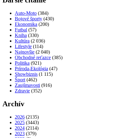
Ďaľšie čítanie
Auto-Moto
(384)
Bojové športy
(430)
Ekonomika
(200)
Futbal
(57)
Kniha
(330)
Kultúra
(2 036)
Lifestyle
(114)
Najnovšie
(2 040)
Obchodné reťazce
(385)
Politika
(921)
Príroda-Ekológia
(47)
Showbiznis
(1 115)
Šport
(462)
Zaujímavosti
(916)
Zdravie
(352)
Archív
2026
(2135)
2025
(3443)
2024
(2114)
2023
(379)