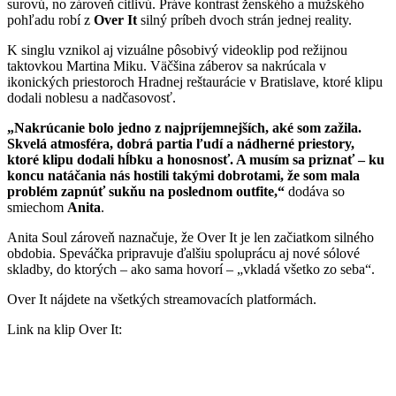
surovú, no zároveň citlivú. Práve kontrast ženského a mužského
pohľadu robí z
Over It
silný príbeh dvoch strán jednej reality.
K singlu vznikol aj vizuálne pôsobivý videoklip pod režijnou
taktovkou Martina Miku. Väčšina záberov sa nakrúcala v
ikonických priestoroch Hradnej reštaurácie v Bratislave, ktoré klipu
dodali noblesu a nadčasovosť.
„Nakrúcanie bolo jedno z najpríjemnejších, aké som zažila.
Skvelá atmosféra, dobrá partia ľudí a nádherné priestory,
ktoré klipu dodali hĺbku a honosnosť. A musím sa priznať – ku
koncu natáčania nás hostili takými dobrotami, že som mala
problém zapnúť sukňu na poslednom outfite,“
dodáva so
smiechom
Anita
.
Anita Soul zároveň naznačuje, že Over It je len začiatkom silného
obdobia. Speváčka pripravuje ďalšiu spoluprácu aj nové sólové
skladby, do ktorých – ako sama hovorí – „vkladá všetko zo seba“.
Over It nájdete na všetkých streamovacích platformách.
Link na klip Over It: