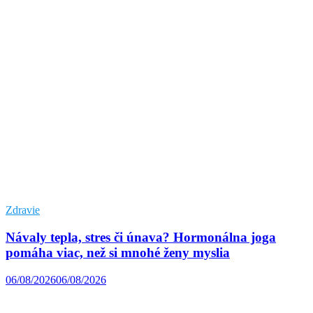
Zdravie
Návaly tepla, stres či únava? Hormonálna joga
pomáha viac, než si mnohé ženy myslia
06/08/2026
06/08/2026