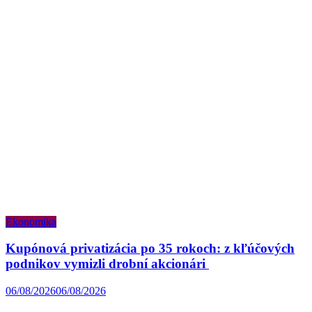
Ekonomika
Kupónová privatizácia po 35 rokoch: z kľúčových
podnikov vymizli drobní akcionári
06/08/2026
06/08/2026