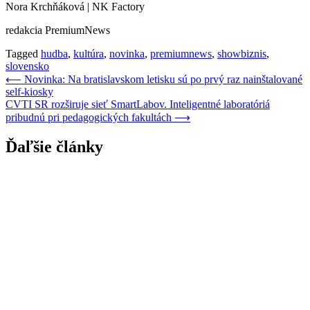
Nora Krchňáková | NK Factory
redakcia PremiumNews
Tagged
hudba
,
kultúra
,
novinka
,
premiumnews
,
showbiznis
,
slovensko
Navigácia
⟵
Novinka: Na bratislavskom letisku sú po prvý raz nainštalované
self-kiosky
v
CVTI SR rozširuje sieť SmartLabov. Inteligentné laboratóriá
článku
pribudnú pri pedagogických fakultách
⟶
Ďaľšie články