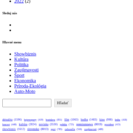
2022
(2)
Sleduj nás
Facebook
Instagram
Hlavné menu
Showbiznis
Kultúra
Politika
Zaujímavosti
Šport
Ekonomika
Príroda-Ekológia
Auto-Moto
Hľadať
Hľadať
aktualita
(1596)
bratislava
(851)
film
(1063)
hudba
(1483)
kino
(998)
bojovesporty
(419)
kniha
(418)
premiumnews
(8019)
kultúra
(2824)
novinka
(3530)
koncert
(448)
politika
(725)
prezident
(415)
slovensko
(8013)
showbiznis
(1612)
sport
(785)
zahraničie
(516)
zaujímavosti
(489)