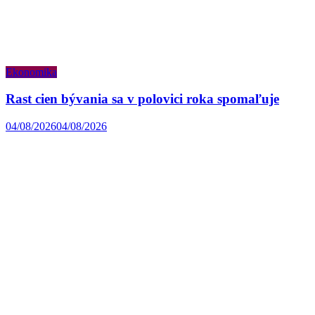
Ekonomika
Rast cien bývania sa v polovici roka spomaľuje
04/08/2026
04/08/2026