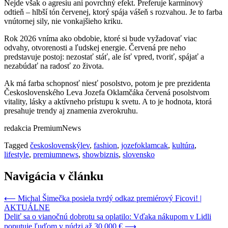
Nejde však o agresiu ani povrchný efekt. Preferuje karmínový
odtieň – hlbší tón červenej, ktorý spája vášeň s rozvahou. Je to farba
vnútornej sily, nie vonkajšieho kriku.
Rok 2026 vníma ako obdobie, ktoré si bude vyžadovať viac
odvahy, otvorenosti a ľudskej energie. Červená pre neho
predstavuje postoj: nezostať stáť, ale ísť vpred, tvoriť, spájať a
nezabúdať na radosť zo života.
Ak má farba schopnosť niesť posolstvo, potom je pre prezidenta
Československého Leva Jozefa Oklamčáka červená posolstvom
vitality, lásky a aktívneho prístupu k svetu. A to je hodnota, ktorá
presahuje trendy aj znamenia zverokruhu.
redakcia PremiumNews
Tagged
československýlev
,
fashion
,
jozefoklamcak
,
kultúra
,
lifestyle
,
premiumnews
,
showbiznis
,
slovensko
Navigácia v článku
⟵
Michal Šimečka posiela tvrdý odkaz premiérový Ficovi! |
AKTUÁLNE
Deliť sa o vianočnú dobrotu sa oplatilo: Vďaka nákupom v Lidli
poputuje ľuďom v núdzi až 30 000 €
⟶