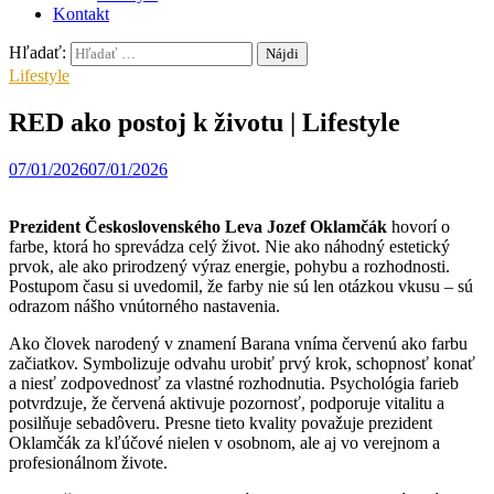
Kontakt
Hľadať:
Lifestyle
RED ako postoj k životu | Lifestyle
07/01/2026
07/01/2026
Prezident Československého Leva Jozef Oklamčák
hovorí o
farbe, ktorá ho sprevádza celý život. Nie ako náhodný estetický
prvok, ale ako prirodzený výraz energie, pohybu a rozhodnosti.
Postupom času si uvedomil, že farby nie sú len otázkou vkusu – sú
odrazom nášho vnútorného nastavenia.
Ako človek narodený v znamení Barana vníma červenú ako farbu
začiatkov. Symbolizuje odvahu urobiť prvý krok, schopnosť konať
a niesť zodpovednosť za vlastné rozhodnutia. Psychológia farieb
potvrdzuje, že červená aktivuje pozornosť, podporuje vitalitu a
posilňuje sebadôveru. Presne tieto kvality považuje prezident
Oklamčák za kľúčové nielen v osobnom, ale aj vo verejnom a
profesionálnom živote.