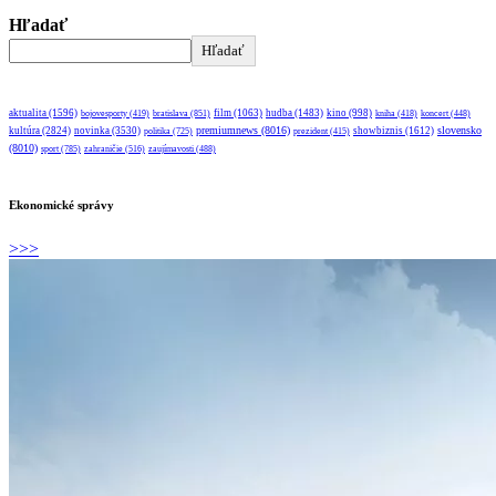
Hľadať
Hľadať
aktualita
(1596)
bratislava
(851)
film
(1063)
hudba
(1483)
kino
(998)
bojovesporty
(419)
kniha
(418)
koncert
(448)
premiumnews
(8016)
slovensko
kultúra
(2824)
novinka
(3530)
showbiznis
(1612)
politika
(725)
prezident
(415)
(8010)
sport
(785)
zahraničie
(516)
zaujímavosti
(488)
Ekonomické správy
>>>