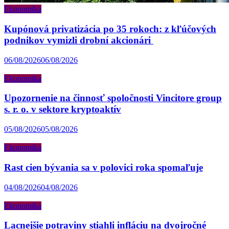
Ekonomika
Kupónová privatizácia po 35 rokoch: z kľúčových
podnikov vymizli drobní akcionári
06/08/2026
06/08/2026
Ekonomika
Upozornenie na činnosť spoločnosti Vincitore group
s. r. o. v sektore kryptoaktív
05/08/2026
05/08/2026
Ekonomika
Rast cien bývania sa v polovici roka spomaľuje
04/08/2026
04/08/2026
Ekonomika
Lacnejšie potraviny stiahli infláciu na dvojročné