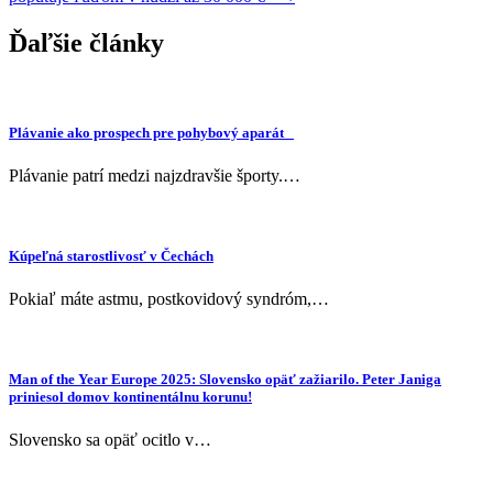
Ďaľšie články
Plávanie ako prospech pre pohybový aparát
Plávanie patrí medzi najzdravšie športy.…
Kúpeľná starostlivosť v Čechách
Pokiaľ máte astmu, postkovidový syndróm,…
Man of the Year Europe 2025: Slovensko opäť zažiarilo. Peter Janiga
priniesol domov kontinentálnu korunu!
Slovensko sa opäť ocitlo v…