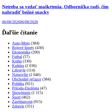
Netreba sa vzdať maškrtenia. Odborníčka radí, čím
nahradiť bežné snacky
06/08/2026
06/08/2026
Ďaľšie čítanie
Auto-Moto
(384)
Bojové športy
(430)
Ekonomika
(200)
Futbal
(57)
Kniha
(330)
Kultúra
(2 036)
Lifestyle
(114)
Najnovšie
(2 040)
Obchodné reťazce
(384)
Politika
(921)
Príroda-Ekológia
(47)
Showbiznis
(1 115)
Šport
(462)
Zaujímavosti
(915)
Zdravie
(351)