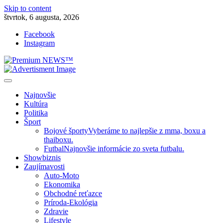
Skip to content
štvrtok, 6 augusta, 2026
Facebook
Instagram
Slovenská kultúra, šport, politika, šoubiznis …toto sa oplatí čítať!
Premium NEWS™
Najnovšie
Kultúra
Politika
Šport
Bojové športy
Vyberáme to najlepšie z mma, boxu a
thaiboxu.
Futbal
Najnovšie informácie zo sveta futbalu.
Showbiznis
Zaujímavosti
Auto-Moto
Ekonomika
Obchodné reťazce
Príroda-Ekológia
Zdravie
Lifestyle