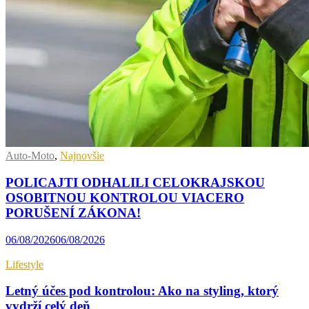
Auto-Moto
,
Najnovšie
POLICAJTI ODHALILI CELOKRAJSKOU
OSOBITNOU KONTROLOU VIACERO
PORUŠENÍ ZÁKONA!
06/08/2026
06/08/2026
Lifestyle
Letný účes pod kontrolou: Ako na styling, ktorý
vydrží celý deň