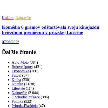
Kultúra
,
Najnovšie
Komédia 6 gramov odštartovala svoju kinojazdu
hviezdnou premiérou v pražskej Lucerne
07/08/2026
Ďaľšie čítanie
Auto-Moto
(384)
Bojové športy
(431)
Ekonomika
(200)
Futbal
(57)
Kniha
(330)
Kultúra
(2 038)
Lifestyle
(114)
Najnovšie
(2 044)
Obchodné reťazce
(386)
Politika
(922)
Príroda-Ekológia
(47)