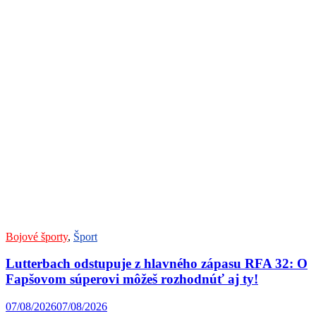
Bojové športy
,
Šport
Lutterbach odstupuje z hlavného zápasu RFA 32: O
Fapšovom súperovi môžeš rozhodnúť aj ty!
07/08/2026
07/08/2026