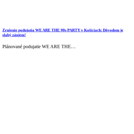
Zrušenie podujatia WE ARE THE 90s PARTY v Košiciach: Dôvodom je
slabý záujem!
Plánované podujatie WE ARE THE…