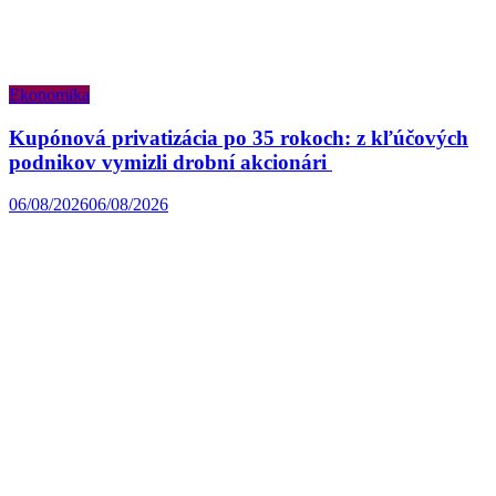
Ekonomika
Kupónová privatizácia po 35 rokoch: z kľúčových
podnikov vymizli drobní akcionári
06/08/2026
06/08/2026