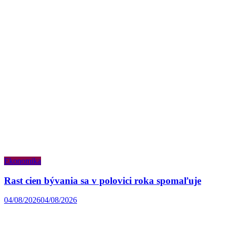
Ekonomika
Rast cien bývania sa v polovici roka spomaľuje
04/08/2026
04/08/2026