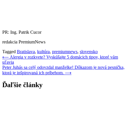
PR: Ing. Patrik Cucor
redakcia PremiumNews
Tagged
Bratislava
,
kultúra
,
premiumnews
,
slovensko
Navigácia
⟵
Alergia v rozkvete? Vyskúšajte 5 domácich tipov, ktoré vám
uľavia
v
Peter Juhás sa celý odovzdal manželke! Dôkazom je nová pesnička,
článku
ktorá je inšpirovaná ich príbehom.
⟶
Ďaľšie články