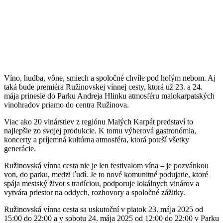
Víno, hudba, vône, smiech a spoločné chvíle pod holým nebom. Aj
taká bude premiéra Ružinovskej vínnej cesty, ktorá už 23. a 24.
mája prinesie do Parku Andreja Hlinku atmosféru malokarpatských
vinohradov priamo do centra Ružinova.
Viac ako 20 vinárstiev z regiónu Malých Karpát predstaví to
najlepšie zo svojej produkcie. K tomu výberová gastronómia,
koncerty a príjemná kultúrna atmosféra, ktorá poteší všetky
generácie.
Ružinovská vínna cesta nie je len festivalom vína – je pozvánkou
von, do parku, medzi ľudí. Je to nové komunitné podujatie, ktoré
spája mestský život s tradíciou, podporuje lokálnych vinárov a
vytvára priestor na oddych, rozhovory a spoločné zážitky.
Ružinovská vínna cesta sa uskutoční v piatok 23. mája 2025 od
15:00 do 22:00 a v sobotu 24. mája 2025 od 12:00 do 22:00 v Parku