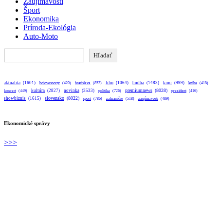
Zaujímavosti
Šport
Ekonomika
Príroda-Ekológia
Auto-Moto
Hľadať
Hľadať
aktualita
(1601)
bratislava
(852)
film
(1064)
hudba
(1483)
kino
(999)
bojovesporty
(420)
kniha
(418)
premiumnews
(8028)
kultúra
(2827)
novinka
(3533)
koncert
(449)
politika
(726)
prezident
(416)
slovensko
(8022)
showbiznis
(1615)
sport
(786)
zahraničie
(518)
zaujímavosti
(489)
Ekonomické správy
>>>