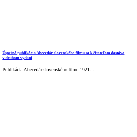
Úspešná publikácia Abecedár slovenského filmu sa k čitateľom dostáva
v druhom vydaní
Publikácia Abecedár slovenského filmu 1921…