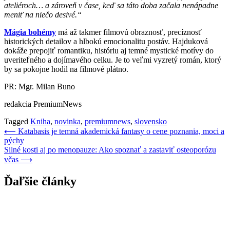
ateliéroch… a zároveň v čase, keď sa táto doba začala nenápadne
meniť na niečo desivé.“
Mágia bohémy
má až takmer filmovú obraznosť, precíznosť
historických detailov a hlbokú emocionalitu postáv. Hajduková
dokáže prepojiť romantiku, históriu aj temné mystické motívy do
uveriteľného a dojímavého celku. Je to veľmi vyzretý román, ktorý
by sa pokojne hodil na filmové plátno.
PR: Mgr. Milan Buno
redakcia PremiumNews
Tagged
Kniha
,
novinka
,
premiumnews
,
slovensko
Navigácia
⟵
Katabasis je temná akademická fantasy o cene poznania, moci a
pýchy
v
Silné kosti aj po menopauze: Ako spoznať a zastaviť osteoporózu
článku
včas
⟶
Ďaľšie články