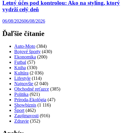
Letný účes pod kontrolou: Ako na styling, ktorý
vydrží celý deň
06/08/2026
06/08/2026
Ďaľšie čítanie
Auto-Moto
(384)
Bojové športy
(430)
Ekonomika
(200)
Futbal
(57)
Kniha
(330)
Kultúra
(2 036)
Lifestyle
(114)
Najnovšie
(2 040)
Obchodné reťazce
(385)
Politika
(921)
Príroda-Ekológia
(47)
Showbiznis
(1 116)
Šport
(462)
Zaujímavosti
(916)
Zdravie
(352)