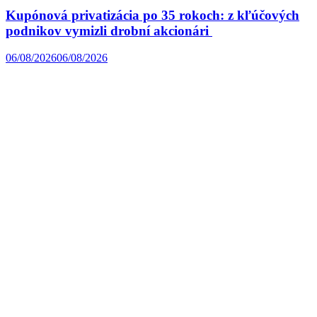
Kupónová privatizácia po 35 rokoch: z kľúčových
podnikov vymizli drobní akcionári
06/08/2026
06/08/2026