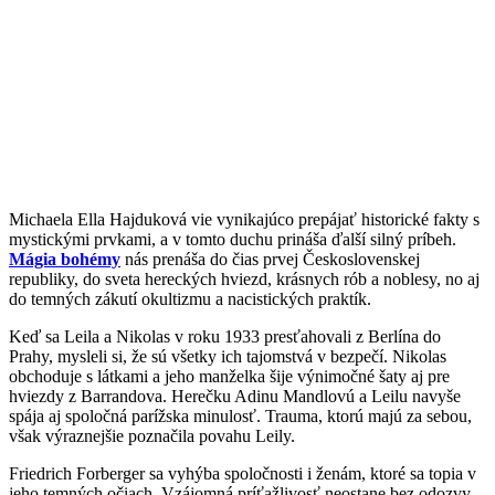
Michaela Ella Hajduková vie vynikajúco prepájať historické fakty s
mystickými prvkami, a v tomto duchu prináša ďalší silný príbeh.
Mágia bohémy
nás prenáša do čias prvej Československej
republiky, do sveta hereckých hviezd, krásnych rób a noblesy, no aj
do temných zákutí okultizmu a nacistických praktík.
Keď sa Leila a Nikolas v roku 1933 presťahovali z Berlína do
Prahy, mysleli si, že sú všetky ich tajomstvá v bezpečí. Nikolas
obchoduje s látkami a jeho manželka šije výnimočné šaty aj pre
hviezdy z Barrandova. Herečku Adinu Mandlovú a Leilu navyše
spája aj spoločná parížska minulosť. Trauma, ktorú majú za sebou,
však výraznejšie poznačila povahu Leily.
Friedrich Forberger sa vyhýba spoločnosti i ženám, ktoré sa topia v
jeho temných očiach. Vzájomná príťažlivosť neostane bez odozvy,