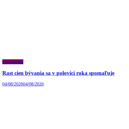
Ekonomika
Rast cien bývania sa v polovici roka spomaľuje
04/08/2026
04/08/2026