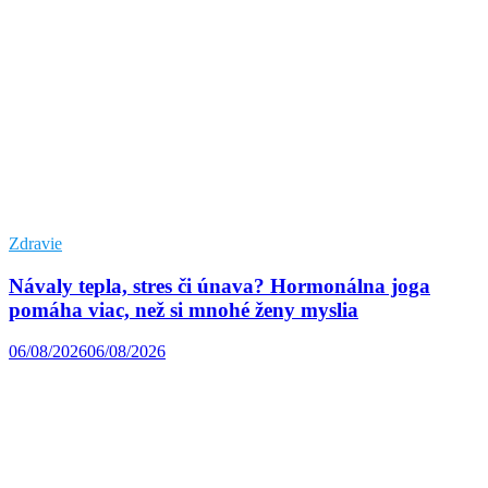
Zdravie
Návaly tepla, stres či únava? Hormonálna joga
pomáha viac, než si mnohé ženy myslia
06/08/2026
06/08/2026