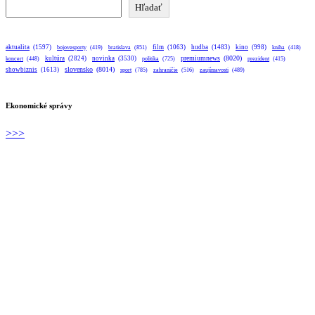
Hľadať
Hľadať
aktualita
(1597)
bratislava
(851)
film
(1063)
hudba
(1483)
kino
(998)
bojovesporty
(419)
kniha
(418)
premiumnews
(8020)
kultúra
(2824)
novinka
(3530)
koncert
(448)
politika
(725)
prezident
(415)
slovensko
(8014)
showbiznis
(1613)
sport
(785)
zahraničie
(516)
zaujímavosti
(489)
Ekonomické správy
>>>