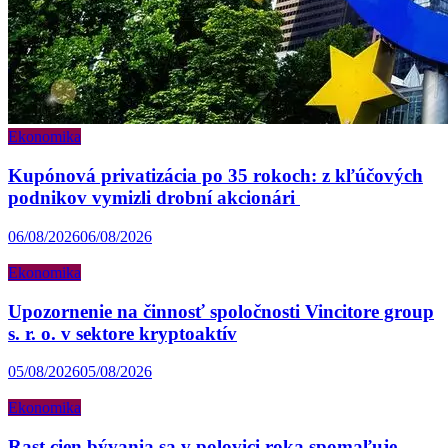
Ekonomika
Kupónová privatizácia po 35 rokoch: z kľúčových
podnikov vymizli drobní akcionári
06/08/2026
06/08/2026
Ekonomika
Upozornenie na činnosť spoločnosti Vincitore group
s. r. o. v sektore kryptoaktív
05/08/2026
05/08/2026
Ekonomika
Rast cien bývania sa v polovici roka spomaľuje