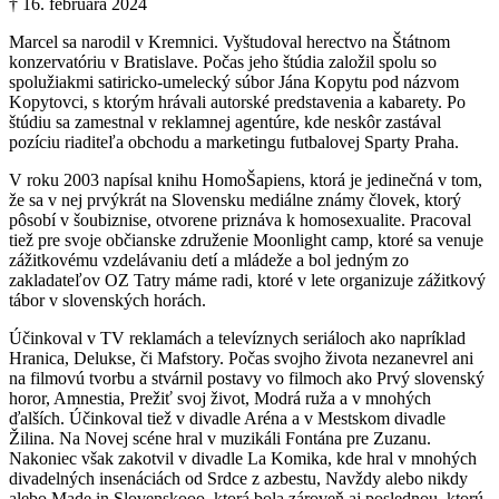
† 16. februára 2024
Marcel sa narodil v Kremnici. Vyštudoval herectvo na Štátnom
konzervatóriu v Bratislave. Počas jeho štúdia založil spolu so
spolužiakmi satiricko-umelecký súbor Jána Kopytu pod názvom
Kopytovci, s ktorým hrávali autorské predstavenia a kabarety. Po
štúdiu sa zamestnal v reklamnej agentúre, kde neskôr zastával
pozíciu riaditeľa obchodu a marketingu futbalovej Sparty Praha.
V roku 2003 napísal knihu HomoŠapiens, ktorá je jedinečná v tom,
že sa v nej prvýkrát na Slovensku mediálne známy človek, ktorý
pôsobí v šoubiznise, otvorene priznáva k homosexualite. Pracoval
tiež pre svoje občianske združenie Moonlight camp, ktoré sa venuje
zážitkovému vzdelávaniu detí a mládeže a bol jedným zo
zakladateľov OZ Tatry máme radi, ktoré v lete organizuje zážitkový
tábor v slovenských horách.
Účinkoval v TV reklamách a televíznych seriáloch ako napríklad
Hranica, Delukse, či Mafstory. Počas svojho života nezanevrel ani
na filmovú tvorbu a stvárnil postavy vo filmoch ako Prvý slovenský
horor, Amnestia, Prežiť svoj život, Modrá ruža a v mnohých
ďalších. Účinkoval tiež v divadle Aréna a v Mestskom divadle
Žilina. Na Novej scéne hral v muzikáli Fontána pre Zuzanu.
Nakoniec však zakotvil v divadle La Komika, kde hral v mnohých
divadelných insenáciách od Srdce z azbestu, Navždy alebo nikdy
alebo Made in Slovenskooo, ktorá bola zároveň aj poslednou, ktorú