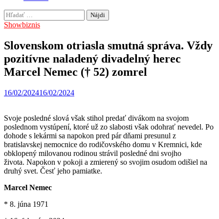
Hľadať:
Showbiznis
Slovenskom otriasla smutná správa. Vždy
pozitívne naladený divadelný herec
Marcel Nemec († 52) zomrel
16/02/2024
16/02/2024
Svoje posledné slová však stihol predať divákom na svojom
poslednom vystúpení, ktoré už zo slabosti však odohrať nevedel. Po
dohode s lekármi sa napokon pred pár dňami presunul z
bratislavskej nemocnice do rodičovského domu v Kremnici, kde
obklopený milovanou rodinou strávil posledné dni svojho
života. Napokon v pokoji a zmierený so svojim osudom odišiel na
druhý svet. Česť jeho pamiatke.
Marcel Nemec
* 8. júna 1971