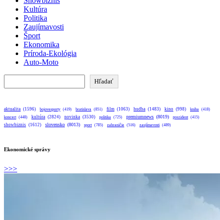
Showbiznis
Kultúra
Politika
Zaujímavosti
Šport
Ekonomika
Príroda-Ekológia
Auto-Moto
Hľadať
Hľadať
aktualita
(1596)
bratislava
(851)
film
(1063)
hudba
(1483)
kino
(998)
bojovesporty
(419)
kniha
(418)
premiumnews
(8019)
kultúra
(2824)
novinka
(3530)
koncert
(448)
politika
(725)
prezident
(415)
slovensko
(8013)
showbiznis
(1612)
sport
(785)
zahraničie
(516)
zaujímavosti
(489)
Ekonomické správy
>>>