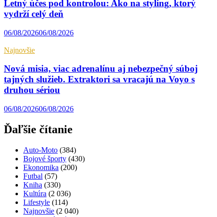
Letný účes pod kontrolou: Ako na styling, ktorý
vydrží celý deň
06/08/2026
06/08/2026
Najnovšie
Nová misia, viac adrenalínu aj nebezpečný súboj
tajných služieb. Extraktori sa vracajú na Voyo s
druhou sériou
06/08/2026
06/08/2026
Ďaľšie čítanie
Auto-Moto
(384)
Bojové športy
(430)
Ekonomika
(200)
Futbal
(57)
Kniha
(330)
Kultúra
(2 036)
Lifestyle
(114)
Najnovšie
(2 040)