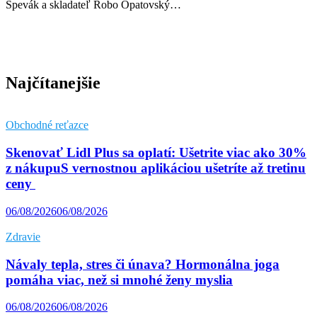
Spevák a skladateľ Robo Opatovský…
Najčítanejšie
Obchodné reťazce
Skenovať Lidl Plus sa oplatí: Ušetrite viac ako 30%
z nákupuS vernostnou aplikáciou ušetríte až tretinu
ceny
06/08/2026
06/08/2026
Zdravie
Návaly tepla, stres či únava? Hormonálna joga
pomáha viac, než si mnohé ženy myslia
06/08/2026
06/08/2026