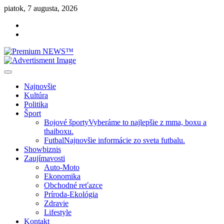
Skip
piatok, 7 augusta, 2026
to
Facebook
content
Instagram
Slovenská kultúra, šport, politika, šoubiznis …toto sa oplatí čítať!
Premium NEWS™
Najnovšie
Kultúra
Politika
Šport
Bojové športy
Vyberáme to najlepšie z mma, boxu a
thaiboxu.
Futbal
Najnovšie informácie zo sveta futbalu.
Showbiznis
Zaujímavosti
Auto-Moto
Ekonomika
Obchodné reťazce
Príroda-Ekológia
Zdravie
Lifestyle
Kontakt