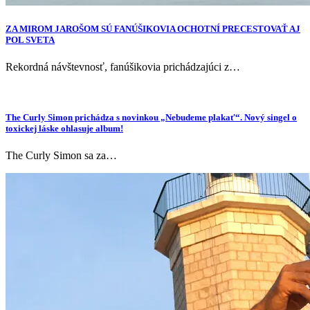
ZA MIROM JAROŠOM SÚ FANÚŠIKOVIA OCHOTNÍ PRECESTOVAŤ AJ
POL SVETA
Rekordná návštevnosť, fanúšikovia prichádzajúci z…
The Curly Simon prichádza s novinkou „Nebudeme plakať“. Nový singel o
toxickej láske ohlasuje album!
The Curly Simon sa za…