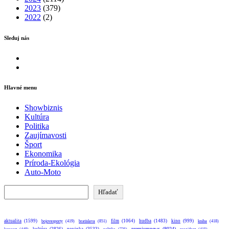
2023
(379)
2022
(2)
Sleduj nás
Facebook
Instagram
Hlavné menu
Showbiznis
Kultúra
Politika
Zaujímavosti
Šport
Ekonomika
Príroda-Ekológia
Auto-Moto
Hľadať
Hľadať
aktualita
(1599)
bratislava
(851)
film
(1064)
hudba
(1483)
kino
(999)
bojovesporty
(419)
kniha
(418)
premiumnews
(8024)