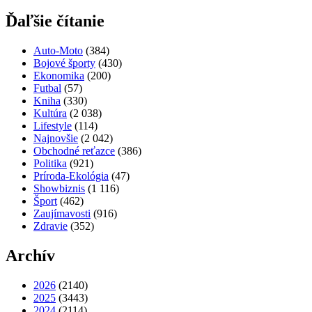
Ďaľšie čítanie
Auto-Moto
(384)
Bojové športy
(430)
Ekonomika
(200)
Futbal
(57)
Kniha
(330)
Kultúra
(2 038)
Lifestyle
(114)
Najnovšie
(2 042)
Obchodné reťazce
(386)
Politika
(921)
Príroda-Ekológia
(47)
Showbiznis
(1 116)
Šport
(462)
Zaujímavosti
(916)
Zdravie
(352)
Archív
2026
(2140)
2025
(3443)
2024
(2114)