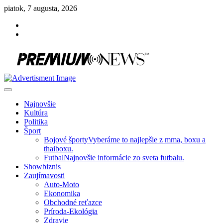
Skip
piatok, 7 augusta, 2026
to
Facebook
content
Instagram
Slovenská kultúra, šport, politika, šoubiznis …toto sa oplatí čítať!
Premium NEWS™
Najnovšie
Kultúra
Politika
Šport
Bojové športy
Vyberáme to najlepšie z mma, boxu a
thaiboxu.
Futbal
Najnovšie informácie zo sveta futbalu.
Showbiznis
Zaujímavosti
Auto-Moto
Ekonomika
Obchodné reťazce
Príroda-Ekológia
Zdravie