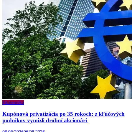
Ekonomika
Kupónová privatizácia po 35 rokoch: z kľúčových
podnikov vymizli drobní akcionári
06/08/2026
06/08/2026