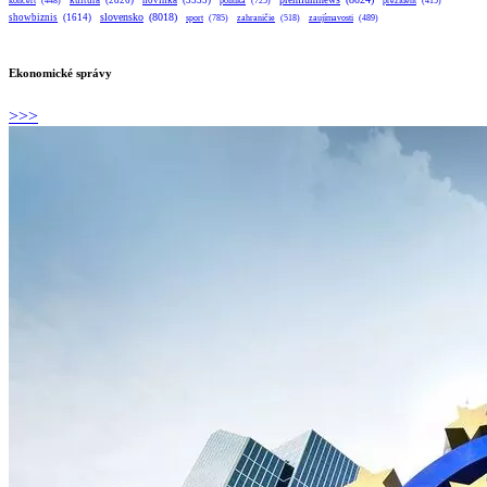
kultúra
(2826)
novinka
(3533)
koncert
(448)
politika
(725)
prezident
(415)
slovensko
(8018)
showbiznis
(1614)
sport
(785)
zahraničie
(518)
zaujímavosti
(489)
Ekonomické správy
>>>