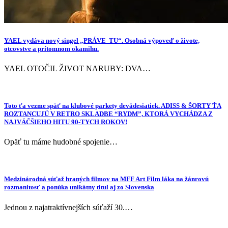
YAEL vydáva nový singel „PRÁVE TU“. Osobná výpoveď o živote,
otcovstve a prítomnom okamihu.
YAEL OTOČIL ŽIVOT NARUBY: DVA…
Toto ťa vezme späť na klubové parkety devädesiatiek. ADISS & ŠORTY ŤA
ROZTANCUJÚ V RETRO SKLADBE “RYDM”, KTORÁ VYCHÁDZA Z
NAJVÄČŠIEHO HITU 90-TYCH ROKOV!
Opäť tu máme hudobné spojenie…
Medzinárodná súťaž hraných filmov na MFF Art Film láka na žánrovú
rozmanitosť a ponúka unikátny titul aj zo Slovenska
Jednou z najatraktívnejších súťaží 30.…