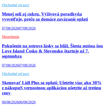
Obchodné reťazce
Menej soli aj cukru. Výživová poradkyňa
vysvetľuje, prečo sa domáce zaváranie oplatí
07/08/2026
07/08/2026
Showbiznis
Pokušenie na ostrove lásky sa blíži. Šiesta sezóna šou
Love Island Česko & Slovensko štartuje už 7.
septembra
07/08/2026
07/08/2026
Obchodné reťazce
Skenovať Lidl Plus sa oplatí: Ušetrite viac ako 30%
z nákupuS vernostnou aplikáciou ušetríte až tretinu
ceny
06/08/2026
06/08/2026