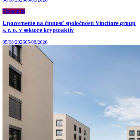
Ekonomika
Upozornenie na činnosť spoločnosti Vincitore group
s. r. o. v sektore kryptoaktív
05/08/2026
05/08/2026