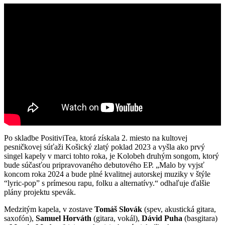
Po skladbe PositiviTea, ktorá získala 2. miesto na kultovej
pesničkovej súťaži Košický zlatý poklad 2023 a vyšla ako prvý
singel kapely v marci tohto roka, je Kolobeh druhým songom, ktorý
bude súčasťou pripravovaného debutového EP. „Malo by vyjsť
koncom roka 2024 a bude plné kvalitnej autorskej muziky v štýle
“lyric-pop” s prímesou rapu, folku a alternatívy.“ odhaľuje ďalšie
plány projektu spevák.
Medzitým kapela, v zostave
Tomáš Slovák
(spev, akustická gitara,
saxofón),
Samuel Horváth
(gitara, vokál),
Dávid Puha
(basgitara)