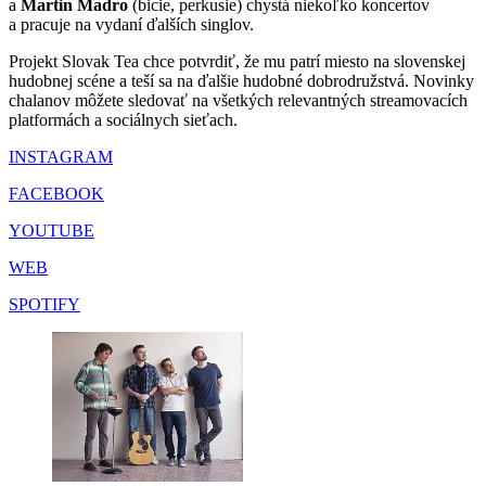
a
Martin Madro
(bicie, perkusie) chystá niekoľko koncertov
a pracuje na vydaní ďalších singlov.
Projekt Slovak Tea chce potvrdiť, že mu patrí miesto na slovenskej
hudobnej scéne a teší sa na ďalšie hudobné dobrodružstvá. Novinky
chalanov môžete sledovať na všetkých relevantných streamovacích
platformách a sociálnych sieťach.
INSTAGRAM
FACEBOOK
YOUTUBE
WEB
SPOTIFY