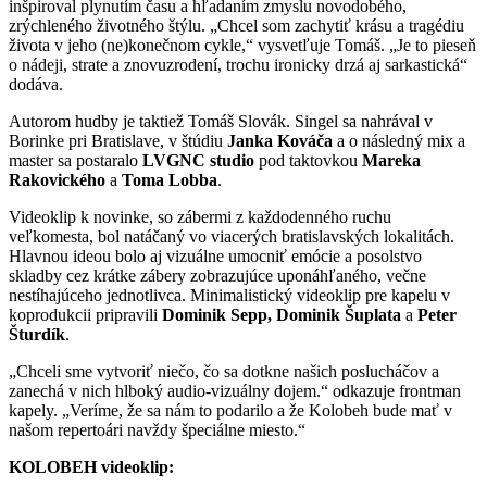
inšpiroval plynutím času a hľadaním zmyslu novodobého,
zrýchleného životného štýlu. „Chcel som zachytiť krásu a tragédiu
života v jeho (ne)konečnom cykle,“ vysvetľuje Tomáš. „Je to pieseň
o nádeji, strate a znovuzrodení, trochu ironicky drzá aj sarkastická“
dodáva.
Autorom hudby je taktiež Tomáš Slovák. Singel sa nahrával v
Borinke pri Bratislave, v štúdiu
Janka Kováča
a o následný mix a
master sa postaralo
LVGNC studio
pod taktovkou
Mareka
Rakovického
a
Toma Lobba
.
Videoklip k novinke, so zábermi z každodenného ruchu
veľkomesta, bol natáčaný vo viacerých bratislavských lokalitách.
Hlavnou ideou bolo aj vizuálne umocniť emócie a posolstvo
skladby cez krátke zábery zobrazujúce uponáhľaného, večne
nestíhajúceho jednotlivca. Minimalistický videoklip pre kapelu v
koprodukcii pripravili
Dominik Sepp, Dominik Šuplata
a
Peter
Šturdík
.
„Chceli sme vytvoriť niečo, čo sa dotkne našich poslucháčov a
zanechá v nich hlboký audio-vizuálny dojem.“ odkazuje frontman
kapely. „Veríme, že sa nám to podarilo a že Kolobeh bude mať v
našom repertoári navždy špeciálne miesto.“
KOLOBEH videoklip: