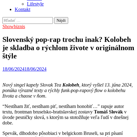
Lifestyle
Kontakt
Hľadať:
Showbiznis
Slovenský pop-rap trochu inak? Kolobeh
je skladba o rýchlom živote v originálnom
štýle
18/06/2024
18/06/2024
Nový singel kapely Slovak Tea
Kolobeh
, ktorý vyšiel 13. júna 2024,
ponúka výrazné texty a rýchly funk-pop-rapový flow o kolobehu
života a chaose v ňom.
“Nestíham žiť, nestíham piť, nestíham honobiť…” rapuje autor
textu, frontman bruselsko-bratislavskej zostavy
Tomáš Slovák
v
úvode pesničky slová, s ktorým sa stotožňuje veľa ľudí v dnešnej
dobe.
Spevák, dlhodobo pôsobiaci v belgickom Bruseli, sa pri písaní