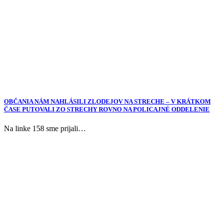
OBČANIA NÁM NAHLÁSILI ZLODEJOV NA STRECHE – V KRÁTKOM
ČASE PUTOVALI ZO STRECHY ROVNO NA POLICAJNÉ ODDELENIE
Na linke 158 sme prijali…