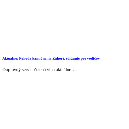
Aktuálne: Nehoda kamióna na Záhorí, zdržanie pre vodičov
Dopravný servis Zelená vlna aktuálne…