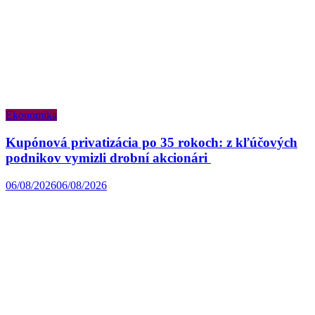
Ekonomika
Kupónová privatizácia po 35 rokoch: z kľúčových
podnikov vymizli drobní akcionári
06/08/2026
06/08/2026