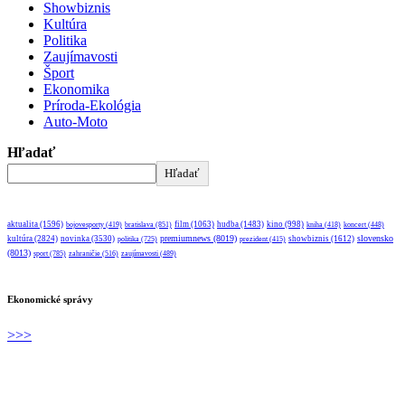
Showbiznis
Kultúra
Politika
Zaujímavosti
Šport
Ekonomika
Príroda-Ekológia
Auto-Moto
Hľadať
Hľadať
aktualita
(1596)
bratislava
(851)
film
(1063)
hudba
(1483)
kino
(998)
bojovesporty
(419)
kniha
(418)
koncert
(448)
premiumnews
(8019)
slovensko
kultúra
(2824)
novinka
(3530)
showbiznis
(1612)
politika
(725)
prezident
(415)
(8013)
sport
(785)
zahraničie
(516)
zaujímavosti
(489)
Ekonomické správy
>>>