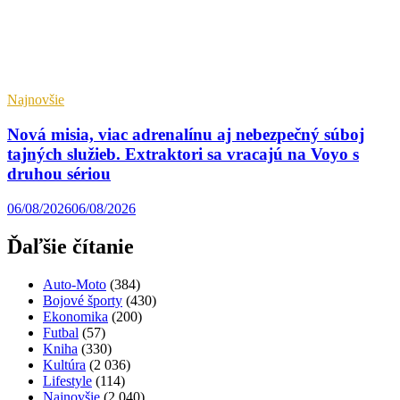
Najnovšie
Nová misia, viac adrenalínu aj nebezpečný súboj
tajných služieb. Extraktori sa vracajú na Voyo s
druhou sériou
06/08/2026
06/08/2026
Ďaľšie čítanie
Auto-Moto
(384)
Bojové športy
(430)
Ekonomika
(200)
Futbal
(57)
Kniha
(330)
Kultúra
(2 036)
Lifestyle
(114)
Najnovšie
(2 040)