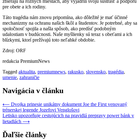
zbierajú na rôznych miestach, aby vyjadrili svoju sústrasť a podporu
pre obete a ich rodiny.
Táto tragédia nám znovu pripomína, ako dôležité je mať účinné
mechanizmy na ochranu našich škôl a študentov. Je potrebné, aby sa
spoločnosť spojila a našla spôsob, ako predísť podobným
udalostiam v budúcnosti. Naše myšlienky sú teraz s obeťami a ich
blízkymi, ktorí prežívajú toto neľahké obdobie.
Zdroj: ORF
redakcia PremiumNews
Tagged
aktualita
,
premiumnews
,
rakusko
,
slovensko
,
tragédia
,
umenie
,
zahraničie
Navigácia v článku
⟵
Dvojka prinesie unikátny dokument Joe the First venovaný
trénerskej legende Jozefovi Venglošovi
Letisko upozorňuje cestujúcich na pravidlá prepravy power bánk v
lietadlách
⟶
Ďaľšie články