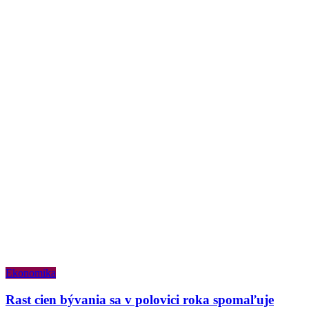
Ekonomika
Rast cien bývania sa v polovici roka spomaľuje