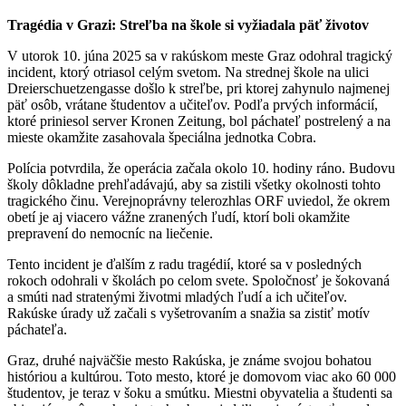
Tragédia v Grazi: Streľba na škole si vyžiadala päť životov
V utorok 10. júna 2025 sa v rakúskom meste Graz odohral tragický
incident, ktorý otriasol celým svetom. Na strednej škole na ulici
Dreierschuetzengasse došlo k streľbe, pri ktorej zahynulo najmenej
päť osôb, vrátane študentov a učiteľov. Podľa prvých informácií,
ktoré priniesol server Kronen Zeitung, bol páchateľ postrelený a na
mieste okamžite zasahovala špeciálna jednotka Cobra.
Polícia potvrdila, že operácia začala okolo 10. hodiny ráno. Budovu
školy dôkladne prehľadávajú, aby sa zistili všetky okolnosti tohto
tragického činu. Verejnoprávny telerozhlas ORF uviedol, že okrem
obetí je aj viacero vážne zranených ľudí, ktorí boli okamžite
prepravení do nemocníc na liečenie.
Tento incident je ďalším z radu tragédií, ktoré sa v posledných
rokoch odohrali v školách po celom svete. Spoločnosť je šokovaná
a smúti nad stratenými životmi mladých ľudí a ich učiteľov.
Rakúske úrady už začali s vyšetrovaním a snažia sa zistiť motív
páchateľa.
Graz, druhé najväčšie mesto Rakúska, je známe svojou bohatou
históriou a kultúrou. Toto mesto, ktoré je domovom viac ako 60 000
študentov, je teraz v šoku a smútku. Miestni obyvatelia a študenti sa