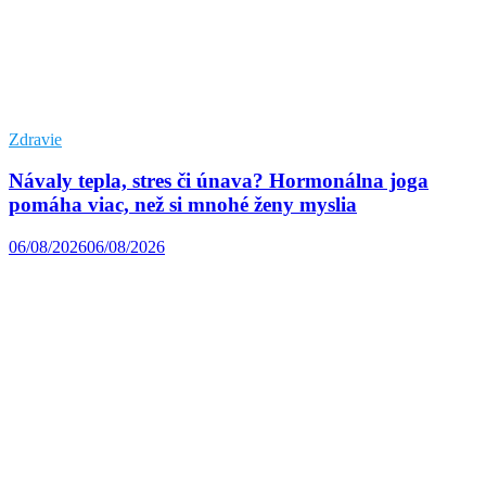
Zdravie
Návaly tepla, stres či únava? Hormonálna joga
pomáha viac, než si mnohé ženy myslia
06/08/2026
06/08/2026