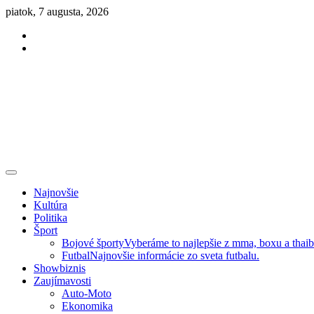
Skip
piatok, 7 augusta, 2026
to
Facebook
content
Instagram
Slovenská kultúra, šport, politika, šoubiznis …toto sa oplatí čítať!
Premium NEWS™
Najnovšie
Kultúra
Politika
Šport
Bojové športy
Vyberáme to najlepšie z mma, boxu a thai
Futbal
Najnovšie informácie zo sveta futbalu.
Showbiznis
Zaujímavosti
Auto-Moto
Ekonomika