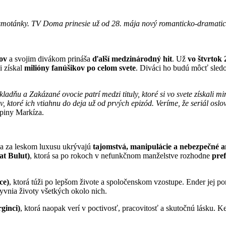
j smotánky. TV Doma prinesie už od 28. mája nový romanticko-dramatick
ov
a svojim divákom prináša
ďalší medzinárodný hit
. Už
vo štvrtok 
i získal
milióny fanúšikov po celom svete
. Diváci ho budú môcť sle
kladňu a Zakázané ovocie patrí medzi tituly, ktoré si vo svete získali
, ktoré ich vtiahnu do deja už od prvých epizód. Veríme, že seriál osl
upiny Markíza.
sa za leskom luxusu ukrývajú
tajomstvá, manipulácie a nebezpečné a
at Bulut)
, ktorá sa po rokoch v nefunkčnom manželstve rozhodne
pre
ce)
, ktorá túži po lepšom živote a spoločenskom vzostupe. Ender jej p
lyvnia životy všetkých okolo nich.
ginci)
, ktorá naopak verí v poctivosť, pracovitosť a skutočnú lásku.