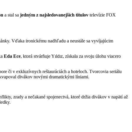
ón
a stal sa
jedným z najsledovanejších titulov
televízie FOX
otánky. Vďaka ironickému nadhľadu a neustále sa vyvíjajúcim
ka
Eda Ece
, ktorá stvárňuje Yıldız, získala za svoju úlohu viacero
pore či v exkluzívnych reštauráciách a hoteloch. Tvorcovia seriálu
rekvapoval divákov novými dramatickými líniami.
ikty, zrady a nečakané spojenectvá, ktoré držia divákov v napätí až
ledky.