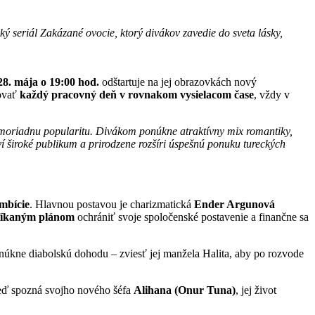
ý seriál Zakázané ovocie, ktorý divákov zavedie do sveta lásky,
28. mája o 19:00 hod.
odštartuje na jej obrazovkách nový
dovať
každý pracovný deň v rovnakom vysielacom čase
, vždy v
 mimoriadnu popularitu. Divákom ponúkne atraktívny mix romantiky,
oví široké publikum a prirodzene rozšíri úspešnú ponuku tureckých
mbície
. Hlavnou postavou je charizmatická
Ender Argunová
fíkaným plánom
ochrániť svoje spoločenské postavenie a finančne sa
onúkne diabolskú dohodu – zviesť jej manžela Halita, aby po rozvode
 Keď spozná svojho nového šéfa
Alihana (Onur Tuna)
, jej život