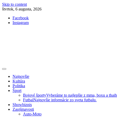
Skip to content
štvrtok, 6 augusta, 2026
Facebook
Instagram
Slovenská kultúra, šport, politika, šoubiznis …toto sa oplatí čítať!
Premium NEWS™
Najnovšie
Kultúra
Politika
Šport
Bojové športy
Vyberáme to najlepšie z mma, boxu a thai
Futbal
Najnovšie informácie zo sveta futbalu.
Showbiznis
Zaujímavosti
Auto-Moto