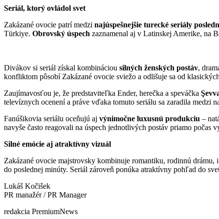
Seriál, ktorý ovládol svet
Zakázané ovocie patrí medzi
najúspešnejšie turecké seriály posle
Türkiye.
Obrovský úspech
zaznamenal aj v Latinskej Amerike, na B
Divákov si seriál získal kombináciou
silných ženských postáv
, dram
konfliktom pôsobí Zakázané ovocie sviežo a odlišuje sa od klasických
Zaujímavosťou je, že predstaviteľka Ender, herečka a speváčka
Şevv
televíznych ocenení a práve vďaka tomuto seriálu sa zaradila medzi na
Fanúšikovia seriálu oceňujú aj
výnimočne luxusnú produkciu
– natá
navyše často reagovali na úspech jednotlivých postáv priamo počas v
Silné emócie aj atraktívny vizuál
Zakázané ovocie majstrovsky kombinuje romantiku, rodinnú drámu, int
do poslednej minúty. Seriál zároveň ponúka atraktívny pohľad do sve
Lukáš Kočišek
PR manažér / PR Manager
redakcia PremiumNews