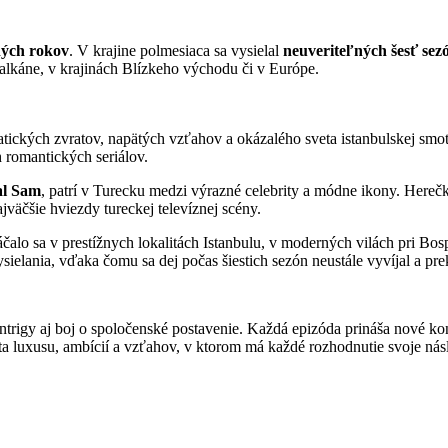
dných rokov
. V krajine polmesiaca sa vysielal
neuveriteľných šesť sez
alkáne, v krajinách Blízkeho východu či v Európe.
atických zvratov, napätých vzťahov a okázalého sveta istanbulskej sm
 romantických seriálov.
al Sam
, patrí v Turecku medzi výrazné celebrity a módne ikony. Hereč
jväčšie hviezdy tureckej televíznej scény.
čalo sa v prestížnych lokalitách Istanbulu, v moderných vilách pri Bos
ysielania, vďaka čomu sa dej počas šiestich sezón neustále vyvíjal a p
rigy aj boj o spoločenské postavenie. Každá epizóda prináša nové konfl
ta luxusu, ambícií a vzťahov, v ktorom má každé rozhodnutie svoje nás