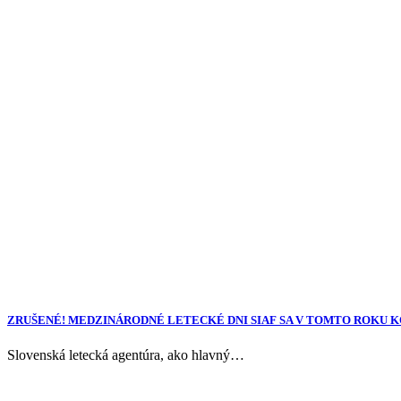
ZRUŠENÉ! MEDZINÁRODNÉ LETECKÉ DNI SIAF SA V TOMTO ROKU 
Slovenská letecká agentúra, ako hlavný…