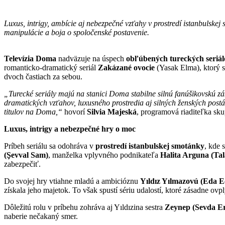
Luxus, intrigy, ambície aj nebezpečné vzťahy v prostredí istanbulske
manipulácie a boja o spoločenské postavenie.
Televízia Doma
nadväzuje na úspech
obľúbených tureckých seriál
romanticko-dramatický seriál
Zakázané ovocie
(Yasak Elma), ktorý s
dvoch častiach za sebou.
„Turecké seriály majú na stanici Doma stabilne silnú fanúšikovskú zá
dramatických vzťahov, luxusného prostredia aj silných ženských postáv
titulov na Doma,“
hovorí
Silvia Majeská
, programová riaditeľka sk
Luxus, intrigy a nebezpečné hry o moc
Príbeh seriálu sa odohráva v
prostredí istanbulskej smotánky
, kde 
(Şevval Sam)
, manželka vplyvného podnikateľa
Halita Arguna (Tal
zabezpečiť.
Do svojej hry vtiahne mladú a ambicióznu
Yıldız Yılmazovú (Eda E
získala jeho majetok. To však spustí sériu udalostí, ktoré zásadne ovp
Dôležitú rolu v príbehu zohráva aj Yıldızina sestra
Zeynep (Sevda Er
naberie nečakaný smer.