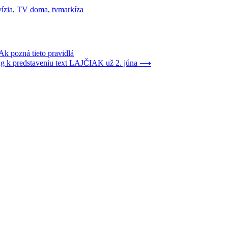
vízia
,
TV doma
,
tvmarkíza
Ak pozná tieto pravidlá
g k predstaveniu text LAJČIAK už 2. júna
⟶