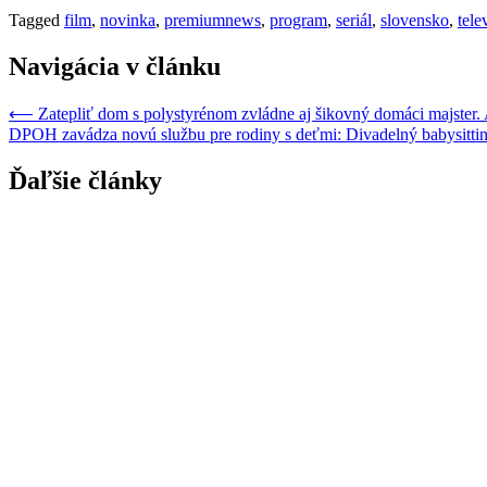
Tagged
film
,
novinka
,
premiumnews
,
program
,
seriál
,
slovensko
,
tele
Navigácia v článku
⟵
Zatepliť dom s polystyrénom zvládne aj šikovný domáci majster. 
DPOH zavádza novú službu pre rodiny s deťmi: Divadelný babysittin
Ďaľšie články