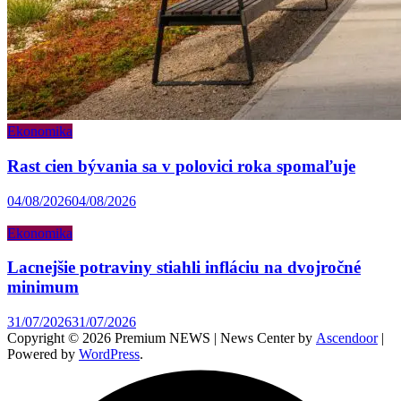
Ekonomika
Rast cien bývania sa v polovici roka spomaľuje
04/08/2026
04/08/2026
Ekonomika
Lacnejšie potraviny stiahli infláciu na dvojročné
minimum
31/07/2026
31/07/2026
Copyright © 2026 Premium NEWS | News Center by
Ascendoor
|
Powered by
WordPress
.