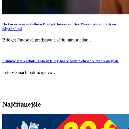
Do kín sa vracia kultová Bridget Jonesová: Bez Marka, ale s mladými
nápadníkmi
Bridget Jonesová predstavuje sériu mimoriadne…
Filmové leto vrcholí! Toto sú filmy, ktoré budete chcieť vidieť v auguste
Leto v kinách pokračuje vo…
Najčítanejšie