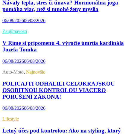
Návaly tepla, stres či únava? Hormonálna joga
pomáha viac, než si mnohé ženy myslia
06/08/2026
06/08/2026
Zaujímavosti
V Ríme si pripomenú 4. výročie úmrtia kardinála
Jozefa Tomka
06/08/2026
06/08/2026
Auto-Moto
,
Najnovšie
POLICAJTI ODHALILI CELOKRAJSKOU
OSOBITNOU KONTROLOU VIACERO
PORUŠENÍ ZÁKONA!
06/08/2026
06/08/2026
Lifestyle
Letný účes pod kontrolou: Ako na styling, ktorý