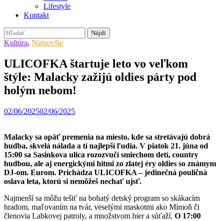
Lifestyle
Kontakt
Hľadať:
Kultúra
,
Najnovšie
ULICOFKA štartuje leto vo veľkom
štýle: Malacky zažijú oldies párty pod
holým nebom!
02/06/2025
02/06/2025
Malacky sa opäť premenia na miesto, kde sa stretávajú dobrá
hudba, skvelá nálada a tí najlepší ľudia. V piatok 21. júna od
15:00 sa Sasinkova ulica rozozvučí smiechom detí, country
hudbou, ale aj energickými hitmi zo zlatej éry oldies so známym
DJ-om. Eurom. Prichádza ULICOFKA – jedinečná pouličná
oslava leta, ktorú si nemôžeš nechať ujsť.
Najmenší sa môžu tešiť na bohatý detský program so skákacím
hradom, maľovaním na tvár, veselými maskotmi ako Mimoň či
členovia Labkovej patroly, a množstvom hier a súťaží.
O 17:00