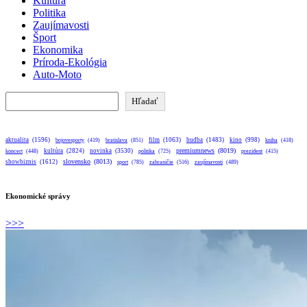
Kultúra
Politika
Zaujímavosti
Šport
Ekonomika
Príroda-Ekológia
Auto-Moto
Hľadať
Hľadať
aktualita
(1596)
bratislava
(851)
film
(1063)
hudba
(1483)
kino
(998)
bojovesporty
(419)
kniha
(418)
premiumnews
(8019)
kultúra
(2824)
novinka
(3530)
koncert
(448)
politika
(725)
prezident
(415)
slovensko
(8013)
showbiznis
(1612)
sport
(785)
zahraničie
(516)
zaujímavosti
(489)
Ekonomické správy
>>>