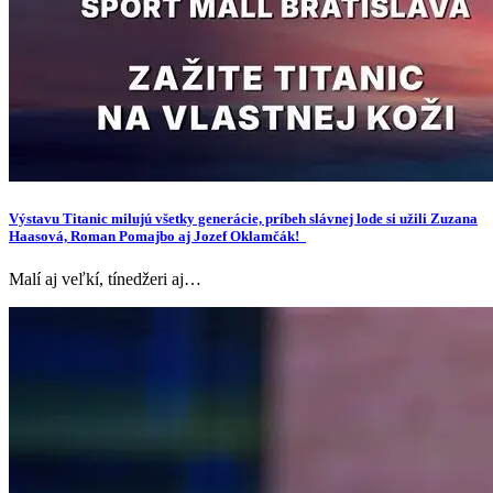
Výstavu Titanic milujú všetky generácie, príbeh slávnej lode si užili Zuzana
Haasová, Roman Pomajbo aj Jozef Oklamčák!
Malí aj veľkí, tínedžeri aj…