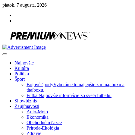
Skip
piatok, 7 augusta, 2026
to
Facebook
content
Instagram
Slovenská kultúra, šport, politika, šoubiznis …toto sa oplatí čítať!
Premium NEWS™
Najnovšie
Kultúra
Politika
Šport
Bojové športy
Vyberáme to najlepšie z mma, boxu a
thaiboxu.
Futbal
Najnovšie informácie zo sveta futbalu.
Showbiznis
Zaujímavosti
Auto-Moto
Ekonomika
Obchodné reťazce
Príroda-Ekológia
Zdravie