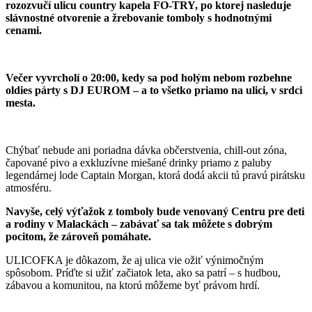
rozozvučí ulicu country kapela FO-TRY, po ktorej nasleduje
slávnostné otvorenie a žrebovanie tomboly s hodnotnými
cenami.
Večer vyvrcholí o 20:00, kedy sa pod holým nebom rozbehne
oldies párty s DJ EUROM – a to všetko priamo na ulici, v srdci
mesta.
Chýbať nebude ani poriadna dávka občerstvenia, chill-out zóna,
čapované pivo a exkluzívne miešané drinky priamo z paluby
legendárnej lode Captain Morgan, ktorá dodá akcii tú pravú pirátsku
atmosféru.
Navyše, celý výťažok z tomboly bude venovaný Centru pre deti
a rodiny v Malackách – zabávať sa tak môžete s dobrým
pocitom, že zároveň pomáhate.
ULICOFKA je dôkazom, že aj ulica vie ožiť výnimočným
spôsobom. Príďte si užiť začiatok leta, ako sa patrí – s hudbou,
zábavou a komunitou, na ktorú môžeme byť právom hrdí.