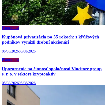
Ekonomika
Kupónová privatizácia po 35 rokoch: z kľúčových
podnikov vymizli drobní akcionári
06/08/2026
06/08/2026
Ekonomika
Upozornenie na činnosť spoločnosti Vincitore group
s. r. o. v sektore kryptoaktív
05/08/2026
05/08/2026