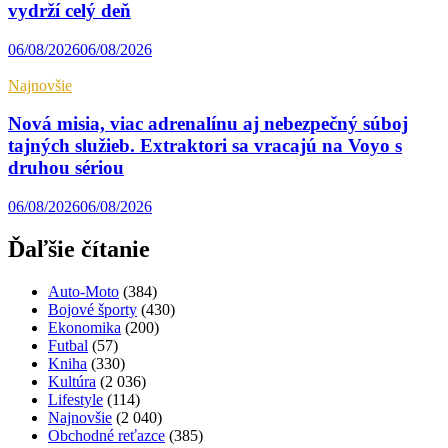
vydrží celý deň
06/08/2026
06/08/2026
Najnovšie
Nová misia, viac adrenalínu aj nebezpečný súboj
tajných služieb. Extraktori sa vracajú na Voyo s
druhou sériou
06/08/2026
06/08/2026
Ďaľšie čítanie
Auto-Moto
(384)
Bojové športy
(430)
Ekonomika
(200)
Futbal
(57)
Kniha
(330)
Kultúra
(2 036)
Lifestyle
(114)
Najnovšie
(2 040)
Obchodné reťazce
(385)