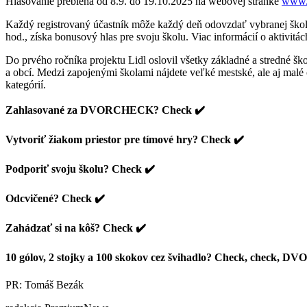
Hlasovanie prebieha od 8.9. do 19.10.2025 na webovej stránke
www.
Každý registrovaný účastník môže každý deň odovzdať vybranej škole
hod., získa bonusový hlas pre svoju školu. Viac informácií o aktivit
Do prvého ročníka projektu Lidl oslovil všetky základné a stredné ško
a obcí. Medzi zapojenými školami nájdete veľké mestské, ale aj malé 
kategórií.
Zahlasované za DVORCHECK? Check
✔
Vytvoriť žiakom priestor pre tímové hry? Check
✔
Podporiť svoju školu? Check
✔
Odcvičené? Check
✔
Zahádzať si na kôš? Check
✔
10 gólov, 2 stojky a 100 skokov cez švihadlo? Check, check,
PR: Tomáš Bezák