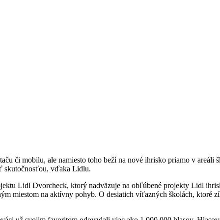
ču či mobilu, ale namiesto toho beží na nové ihrisko priamo v areáli š
ať skutočnosťou, vďaka Lidlu.
ojektu Lidl Dvorcheck, ktorý nadväzuje na obľúbené projekty Lidl ihri
m miestom na aktívny pohyb. O desiatich víťazných školách, ktoré zís
váci už svojim favoritom odovzdali viac ako 1 000 000 hlasov. Hlasovan