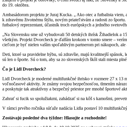
do 19. októbra.
Ambasádorom projektu je Juraj Kucka. „ Ako otec a futbalista viem, ak
k zdravému životnému štýlu, novým priateľstvám a radosti zo športu.
futbalový reprezentant, účastník troch európskych a jedného svetové
„Na Slovensku sme už vybudovali 50 detských ihrísk Žihadielok a 15 me
všetkým. Projekt Dvorcheck je ďalším krokom v tomto smere – veríme,
cieľom je byť nielen vaším spoľahlivým partnerom pri nákupoch, al
Deti, ktoré sa pravidelne hýbu, sú zdravšie, majú kvalitnejší spánok, 
sú len o športe. Sú o tom, aby sa zo slovenských škôl stali miesta plné
Čo je Lidl Dvorcheck?
Lidl Dvorcheck je moderné multifunkčné ihrisko v rozmere 27 x 13 met
voľnočasové aktivity. Je známy svojou bezpečnosťou, tlmením nárazov
a poskytuje tak atraktívny a bezpečný priestor pre mnohé športové akti
Zahrať si fucik so spolužiakmi, zahádzať si na kôš s kamošmi, prevetr
V rámci prvého ročníka súťaže nadácia Lidla postaví 10 multifunkčný
Zostávajú posledné dva týždne: Hlasujte a rozhodnite!