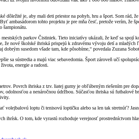
é dôležité je, aby mali deti priestor na pohyb, hru a šport. Som rád, ž
 Byť ambasádorom tohto projektu je pre mňa česť, pretože verím, že š
ho šampionátu.
stských parkov Čistiniek. Tieto iniciatívy ukázali, že keď sa spojí ko
 že nové školské ihriská prispejú k zdravému vývoju detí a mladých ľ
e aj dobrým susedom všade tam, kde pôsobíme,“ povedala Zuzana Sobot
lepšie sa sústredia a majú viac sebavedomia. Šport zároveň učí spolupráci
 života, energie a radosti.
rov. Povrch ihriska z tzv. liatej gumy je obľúbeným riešením pre dopad
, odolnosťou a nenáročnou údržbou. Súčasťou ihriska sú futbalové brán
vity.
ať volejbalovú loptu či tenisovú loptičku alebo sa len tak stretnúť? Ja
ch ihrísk. O tom, kde vyrastú rozhoduje verejnosť prostredníctvom hl