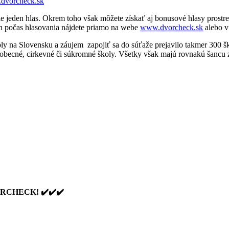
dvorcheck.sk
 jeden hlas. Okrem toho však môžete získať aj bonusové hlasy prostr
ách počas hlasovania nájdete priamo na webe
www.dvorcheck.sk
alebo v 
ly na Slovensku a záujem zapojiť sa do súťaže prejavilo takmer 300 škô
obecné, cirkevné či súkromné školy. Všetky však majú rovnakú šancu zí
 DVORCHECK!
✔
✔
✔