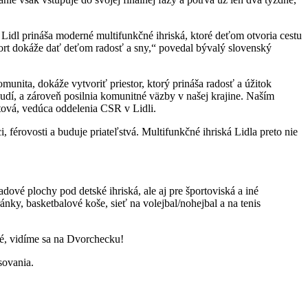
e Lidl prináša moderné multifunkčné ihriská, ktoré deťom otvoria cestu
port dokáže dať deťom radosť a sny,“ povedal bývalý slovenský
munita, dokáže vytvoriť priestor, ktorý prináša radosť a úžitok
udí, a zároveň posilnia komunitné väzby v našej krajine. Naším
ová, vedúca oddelenia CSR v Lidli.
, férovosti a buduje priateľstvá. Multifunkčné ihriská Lidla preto nie
ové plochy pod detské ihriská, ale aj pre športoviská a iné
ky, basketbalové koše, sieť na volejbal/nohejbal a na tenis
sné, vidíme sa na Dvorchecku!
asovania.