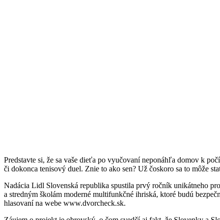
Predstavte si, že sa vaše dieťa po vyučovaní neponáhľa domov k počíta
či dokonca tenisový duel. Znie to ako sen? Už čoskoro sa to môže st
Nadácia Lidl Slovenská republika spustila prvý ročník unikátneho pr
a stredným školám moderné multifunkčné ihriská, ktoré budú bezpečný
hlasovaní na webe www.dvorcheck.sk.
Záujem o projekt je obrovský, o čom svedčí aj fakt, že Slovenky a Slo