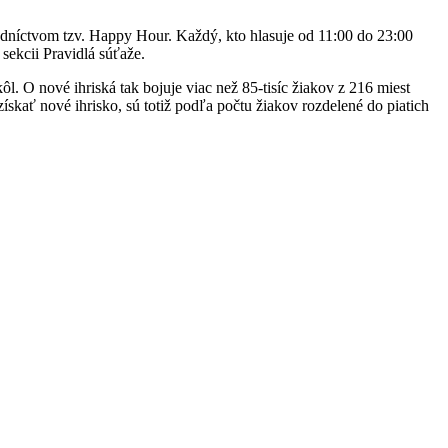
edníctvom tzv. Happy Hour. Každý, kto hlasuje od 11:00 do 23:00
sekcii Pravidlá súťaže.
l. O nové ihriská tak bojuje viac než 85-tisíc žiakov z 216 miest
skať nové ihrisko, sú totiž podľa počtu žiakov rozdelené do piatich