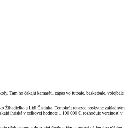
koly. Tam ho čakajú kamaráti, zápas vo futbale, basketbale, volejbale
sko Žihadielko a Lidl Čistinka. Tentokrát reťazec poskytne základným
kajú ihriská v celkovej hodnote 1 100 000 €, rozhoduje verejnosť v
ie však vstupuje do svojej finálnej fázy a potrvá už len dva týždne,