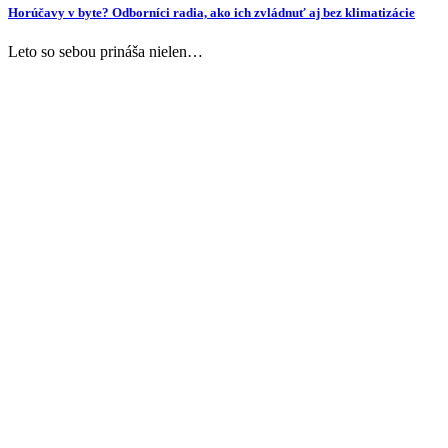
Horúčavy v byte? Odborníci radia, ako ich zvládnuť aj bez klimatizácie
Leto so sebou prináša nielen…