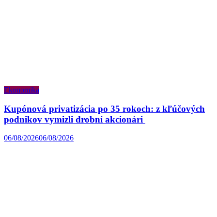
Ekonomika
Kupónová privatizácia po 35 rokoch: z kľúčových
podnikov vymizli drobní akcionári
06/08/2026
06/08/2026