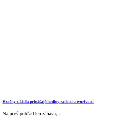
Hračky z Lidla prinášajú hodiny radosti a tvorivosti
Na prvý pohľad len zábava,…