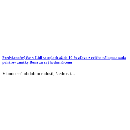
Predvianočný čas v Lidl sa oplatí: až do 10 % zľava z celého nákupu a sada
pohárov značky Rona za zvýhodnenú cenu
Vianoce sú obdobím radosti, štedrosti…