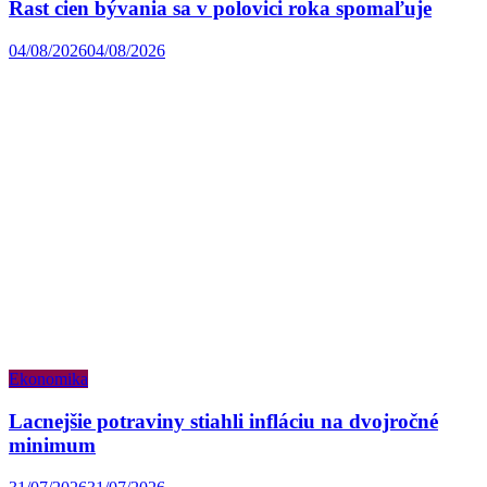
Rast cien bývania sa v polovici roka spomaľuje
04/08/2026
04/08/2026
Ekonomika
Lacnejšie potraviny stiahli infláciu na dvojročné
minimum