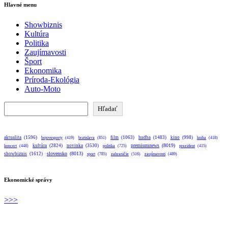
Hlavné menu
Showbiznis
Kultúra
Politika
Zaujímavosti
Šport
Ekonomika
Príroda-Ekológia
Auto-Moto
Hľadať
Hľadať
aktualita
(1596)
bratislava
(851)
film
(1063)
hudba
(1483)
kino
(998)
bojovesporty
(419)
kniha
(418)
premiumnews
(8019)
kultúra
(2824)
novinka
(3530)
koncert
(448)
politika
(725)
prezident
(415)
slovensko
(8013)
showbiznis
(1612)
sport
(785)
zahraničie
(516)
zaujímavosti
(489)
Ekonomické správy
>>>