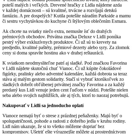
poteší malých i veľkých. Drevené hračky z Lidla nájdeme azda
v každej domácnosti – sú kvalitné, trvácne a rozvíjajú detskú
fantáziu. A pre dospelých? Kutila potešíte náradím Parkside a mamu
či sestru vychytávkou do kuchyne či štýlovým oblečením Esmara.
Ak chcete na sviatky niečo extra, nemusíte ísť do drahých
prémiových obchodov. Privátna značka Deluxe v Lidli ponúka
pestrý výber exkluzívnych produktov. Či už sú to krevety na
predjedlo, kvalitné paštéty, prémiové dezerty alebo syry. Za zlomok
ceny si doma spravíte hostinu ako v drahej reštaurácii.
K sviatkom neodmysliteľne patrí aj sladké. Pod značkou Favorina
v Lidli nájdete skutočnú chuť Vianoc. Či už kúpite čokoládové
figúrky, pralinky alebo adventné kalendáre, každá dobrota sa teraz
stáva aj malým gestom solidarity. Stačí si vybrať ktorúkoľvek zo
sladkých dobrôt obľúbenej privátnej značky Favorina a za každý
predaný kus Lidl venuje jeden cent ľuďom v núdzi. Potešíte nielen
seba alebo svojich najbližších, ale aj tých, ktorí to naozaj potrebujú.
Nakupovať v Lidli sa jednoducho oplatí
Vianoce nemajú byť o strese z prázdnej peňaženky. Majú byť o
spolupatričnosti, pohode a radosti z dobrého jedla v kruhu rodiny.
Lidl nám ukazuje, že si to všetko môžeme dopriať bez
kompromisov. Ušetriť ešte výraznejšie môžete aj prostredníctvom