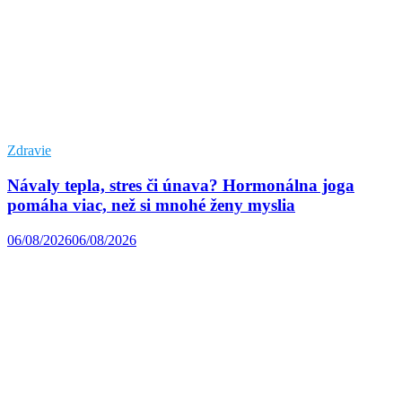
Zdravie
Návaly tepla, stres či únava? Hormonálna joga
pomáha viac, než si mnohé ženy myslia
06/08/2026
06/08/2026