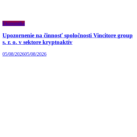
Ekonomika
Upozornenie na činnosť spoločnosti Vincitore group
s. r. o. v sektore kryptoaktív
05/08/2026
05/08/2026