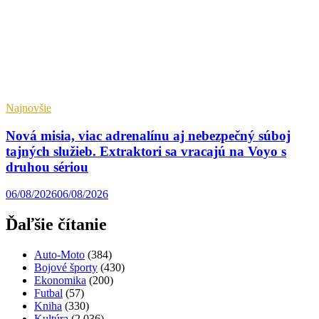
Najnovšie
Nová misia, viac adrenalínu aj nebezpečný súboj
tajných služieb. Extraktori sa vracajú na Voyo s
druhou sériou
06/08/2026
06/08/2026
Ďaľšie čítanie
Auto-Moto
(384)
Bojové športy
(430)
Ekonomika
(200)
Futbal
(57)
Kniha
(330)
Kultúra
(2 036)