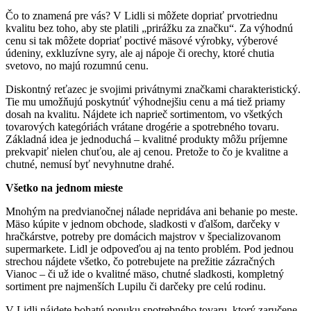
Čo to znamená pre vás? V Lidli si môžete dopriať prvotriednu
kvalitu bez toho, aby ste platili „prirážku za značku“. Za výhodnú
cenu si tak môžete dopriať poctivé mäsové výrobky, výberové
údeniny, exkluzívne syry, ale aj nápoje či orechy, ktoré chutia
svetovo, no majú rozumnú cenu.
Diskontný reťazec je svojimi privátnymi značkami charakteristický.
Tie mu umožňujú poskytnúť výhodnejšiu cenu a má tiež priamy
dosah na kvalitu. Nájdete ich naprieč sortimentom, vo všetkých
tovarových kategóriách vrátane drogérie a spotrebného tovaru.
Základná idea je jednoduchá – kvalitné produkty môžu príjemne
prekvapiť nielen chuťou, ale aj cenou. Pretože to čo je kvalitne a
chutné, nemusí byť nevyhnutne drahé.
Všetko na jednom mieste
Mnohým na predvianočnej nálade nepridáva ani behanie po meste.
Mäso kúpite v jednom obchode, sladkosti v ďalšom, darčeky v
hračkárstve, potreby pre domácich majstrov v špecializovanom
supermarkete. Lidl je odpoveďou aj na tento problém. Pod jednou
strechou nájdete všetko, čo potrebujete na prežitie zázračných
Vianoc – či už ide o kvalitné mäso, chutné sladkosti, kompletný
sortiment pre najmenších Lupilu či darčeky pre celú rodinu.
V Lidli nájdete bohatú ponuku spotrebného tovaru, ktorý zaručene