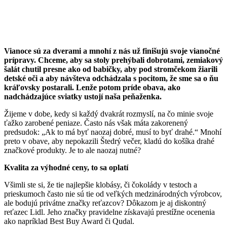
Vianoce sú za dverami a mnohí z nás už finišujú svoje vianočné
prípravy. Chceme, aby sa stoly prehýbali dobrotami, zemiakový
šalát chutil presne ako od babičky, aby pod stromčekom žiarili
detské oči a aby návšteva odchádzala s pocitom, že sme sa o ňu
kráľovsky postarali. Lenže potom príde obava, ako
nadchádzajúce sviatky ustojí naša peňaženka.
Žijeme v dobe, kedy si každý dvakrát rozmyslí, na čo minie svoje
ťažko zarobené peniaze. Často nás však máta zakorenený
predsudok: „Ak to má byť naozaj dobré, musí to byť drahé.“ Mnohí
preto v obave, aby nepokazili Štedrý večer, kladú do košíka drahé
značkové produkty. Je to ale naozaj nutné?
Kvalita za výhodné ceny, to sa oplatí
Všimli ste si, že tie najlepšie klobásy, či čokolády v testoch a
prieskumoch často nie sú tie od veľkých medzinárodných výrobcov,
ale bodujú privátne značky reťazcov? Dôkazom je aj diskontný
reťazec Lidl. Jeho značky pravidelne získavajú prestížne ocenenia
ako napríklad Best Buy Award či Qudal.