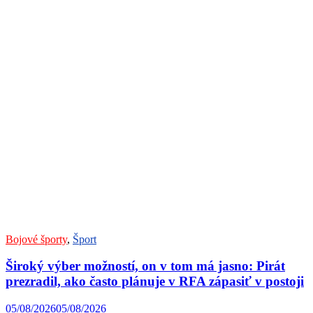
Bojové športy
,
Šport
Široký výber možností, on v tom má jasno: Pirát
prezradil, ako často plánuje v RFA zápasiť v postoji
05/08/2026
05/08/2026