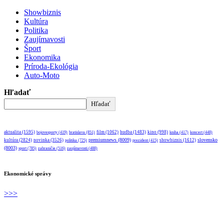
Showbiznis
Kultúra
Politika
Zaujímavosti
Šport
Ekonomika
Príroda-Ekológia
Auto-Moto
Hľadať
Hľadať
aktualita
(1595)
bratislava
(851)
film
(1062)
hudba
(1483)
kino
(998)
bojovesporty
(419)
kniha
(417)
koncert
(448)
premiumnews
(8009)
slovensko
kultúra
(2824)
novinka
(3526)
showbiznis
(1612)
politika
(725)
prezident
(415)
(8003)
sport
(785)
zahraničie
(516)
zaujímavosti
(488)
Ekonomické správy
>>>