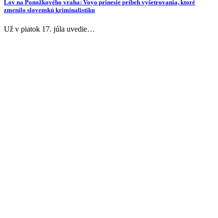
Lov na Ponožkového vraha: Voyo prinesie príbeh vyšetrovania, ktoré
zmenilo slovenskú kriminalistiku
Už v piatok 17. júla uvedie…