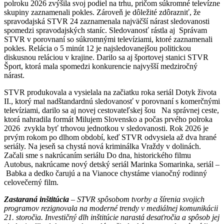
polroku 2026 zvýšila svoj podiel na trhu, pričom súkromné televízne
skupiny zaznamenali pokles. Zároveň je dôležité zdôrazniť, že
spravodajská STVR 24 zaznamenala najväčší nárast sledovanosti
spomedzi spravodajských staníc. Sledovanosť rástla aj Správam
STVR v porovnaní so súkromnými televíziami, ktoré zaznamenali
pokles. Relácia o 5 minút 12 je najsledovanejšou politickou
diskusnou reláciou v krajine. Darilo sa aj športovej stanici STVR
Šport, ktorá mala spomedzi konkurencie najvyšší medziročný
nárast.
STVR produkovala a vysielala na začiatku roka seriál Dotyk života
II., ktorý mal nadštandardnú sledovanosť v porovnaní s komerčnými
televíziami, darilo sa aj novej cestovateľskej šou Na správnej ceste,
ktorá nahradila formát Milujem Slovensko a počas prvého polroka
2026 zvykla byť trhovou jednotkou v sledovanosti. Rok 2026 je
prvým rokom po dlhom období, keď STVR odvysiela až dva hrané
seriály. Na jeseň sa chystá nová kriminálka Vraždy v dolinách.
Začali sme s nakrúcaním seriálu Do dna, historického filmu
Autobus, nakrúcame nový detský seriál Marinka Somarinka, seriál –
Babka a dedko čarujú a na Vianoce chystáme vianočný rodinný
celovečerný film.
Zastaraná inštitúcia
– STVR spôsobom tvorby a šírenia svojich
programov rezignovala na moderné trendy v mediálnej komunikácii
21. storočia. Investičný dlh inštitúcie narastá desaťročia a spôsob jej