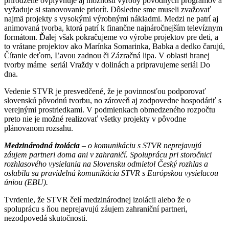
prirodzene ovplyvňuje aj možnosti výroby pôvodných programov a
vyžaduje si stanovovanie priorít. Dôsledne sme museli zvažovať
najmä projekty s vysokými výrobnými nákladmi. Medzi ne patrí aj
animovaná tvorba, ktorá patrí k finančne najnáročnejším televíznym
formátom. Ďalej však pokračujeme vo výrobe projektov pre deti, a
to vrátane projektov ako Marínka Somarinka, Babka a dedko čarujú,
Čítanie deťom, Ľavou zadnou či Zázračná lipa. V oblasti hranej
tvorby máme seriál Vraždy v dolinách a pripravujeme seriál Do
dna.
Vedenie STVR je presvedčené, že je povinnosťou podporovať
slovenskú pôvodnú tvorbu, no zároveň aj zodpovedne hospodáriť s
verejnými prostriedkami. V podmienkach obmedzeného rozpočtu
preto nie je možné realizovať všetky projekty v pôvodne
plánovanom rozsahu.
Medzinárodná izolácia
– o komunikáciu s STVR neprejavujú
záujem partneri doma ani v zahraničí. Spoluprácu pri storočnici
rozhlasového vysielania na Slovensku odmietol Český rozhlas a
oslabila sa pravidelná komunikácia STVR s Európskou vysielacou
úniou (EBU).
Tvrdenie, že STVR čelí medzinárodnej izolácii alebo že o
spoluprácu s ňou neprejavujú záujem zahraniční partneri,
nezodpovedá skutočnosti.