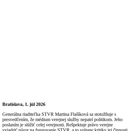
Bratislava, 1. júl 2026
Generálna riaditeľka STVR Martina Flašíková sa stotožňuje s
presvedčením, že médium verejnej služby nepatrí politikom. Jeho
poslaním je slúžiť celej verejnosti. Rešpektuje právo verejne
vyjadriť názor na fungovanie STVR, a to vrátane kritiky jej činnosti.