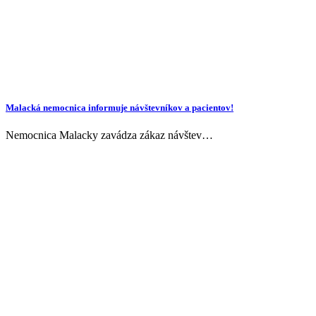
Malacká nemocnica informuje návštevníkov a pacientov!
Nemocnica Malacky zavádza zákaz návštev…