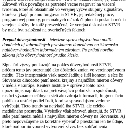
Zároveň však považuje za potrebné vecne reagovať na viaceré
tvrdenia, ktoré sú obsiahnuté vo verejnej výzve skupiny signatárov,
ktoré sa týkajú priamo fungovania STVR, jej redakčnej práce,
programovej ponuky, personálnych otázok či plnenia poslania média
verejnej služby. Je totiž presvedčená, že verejná diskusia o STVR
by mala byť založená na overiteľných faktoch.
Prepad dôveryhodnosti
– televízne spravodajstvo bolo podľa
domácich aj zahraničných prieskumov donedávna na Slovensku
najdôveryhodnejším informačným zdrojom. Po prijatí nového
zákona jeho dôveryhodnosť prudko klesla.
Signatári výzvy poukazujú na pokles dôveryhodnosti STVR,
pričom tento jav prezentujú ako dôsledok zmien vo verejnoprávnom
médiu. Táto interpretácia však nezohľadňuje širší kontext, a síce že
Slovensko dlhodobo patrí medzi krajiny s najnižšou mierou dôvery
v médiá v Európe. Reuters Institute v správe z tohto roka
upozorňuje, napríklad, na pretrvávajúcu polarizáciu spoločnosti,
rastúci význam sociálnych sietí ako zdroja informácií, fragmentáciu
publika a rastúci podiel ľudí, ktorí sa spravodajstvu vedome
vyhýbajú. Tieto trendy sa netýkajú iba STVR, ale celého
mediálneho prostredia. Výsledky však zároveň ukazujú, že STVR
stále patrí medzi médiá s najvyššou mierou dôvery na Slovensku. Aj
preto nepovažujeme za korektné vyberať z prieskumu len tie údaje,
ktoré podporujú vopred vytvorený záver, bez zohľadnenia