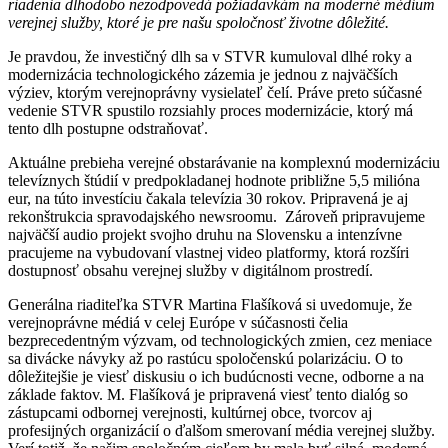
riadenia dlhodobo nezodpovedá požiadavkám na moderné médium
verejnej služby, ktoré je pre našu spoločnosť životne dôležité.
Je pravdou, že investičný dlh sa v STVR kumuloval dlhé roky a
modernizácia technologického zázemia je jednou z najväčších
výziev, ktorým verejnoprávny vysielateľ čelí. Práve preto súčasné
vedenie STVR spustilo rozsiahly proces modernizácie, ktorý má
tento dlh postupne odstraňovať.
Aktuálne prebieha verejné obstarávanie na komplexnú modernizáciu
televíznych štúdií v predpokladanej hodnote približne 5,5 milióna
eur, na túto investíciu čakala televízia 30 rokov. Pripravená je aj
rekonštrukcia spravodajského newsroomu. Zároveň pripravujeme
najväčší audio projekt svojho druhu na Slovensku a intenzívne
pracujeme na vybudovaní vlastnej video platformy, ktorá rozšíri
dostupnosť obsahu verejnej služby v digitálnom prostredí.
Generálna riaditeľka STVR Martina Flašíková si uvedomuje, že
verejnoprávne médiá v celej Európe v súčasnosti čelia
bezprecedentným výzvam, od technologických zmien, cez meniace
sa divácke návyky až po rastúcu spoločenskú polarizáciu. O to
dôležitejšie je viesť diskusiu o ich budúcnosti vecne, odborne a na
základe faktov. M. Flašíková je pripravená viesť tento dialóg so
zástupcami odbornej verejnosti, kultúrnej obce, tvorcov aj
profesijných organizácií o ďalšom smerovaní média verejnej služby.