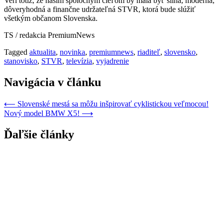
Verí totiž, že našim spoločným cieľom by mala byť silná, moderná,
dôveryhodná a finančne udržateľná STVR, ktorá bude slúžiť
všetkým občanom Slovenska.
TS / redakcia PremiumNews
Tagged
aktualita
,
novinka
,
premiumnews
,
riaditeľ
,
slovensko
,
stanovisko
,
STVR
,
televízia
,
vyjadrenie
Navigácia v článku
⟵
Slovenské mestá sa môžu inšpirovať cyklistickou veľmocou!
Nový model BMW X5!
⟶
Ďaľšie články