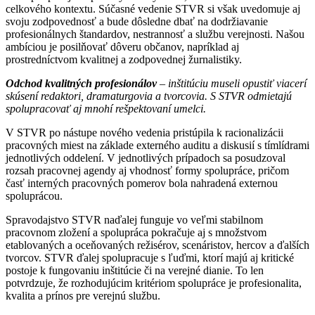
celkového kontextu. Súčasné vedenie STVR si však uvedomuje aj
svoju zodpovednosť a bude dôsledne dbať na dodržiavanie
profesionálnych štandardov, nestrannosť a službu verejnosti. Našou
ambíciou je posilňovať dôveru občanov, napríklad aj
prostredníctvom kvalitnej a zodpovednej žurnalistiky.
Odchod kvalitných profesionálov
– inštitúciu museli opustiť viacerí
skúsení redaktori, dramaturgovia a tvorcovia. S STVR odmietajú
spolupracovať aj mnohí rešpektovaní umelci.
V STVR po nástupe nového vedenia pristúpila k racionalizácii
pracovných miest na základe externého auditu a diskusií s tímlídrami
jednotlivých oddelení. V jednotlivých prípadoch sa posudzoval
rozsah pracovnej agendy aj vhodnosť formy spolupráce, pričom
časť interných pracovných pomerov bola nahradená externou
spoluprácou.
Spravodajstvo STVR naďalej funguje vo veľmi stabilnom
pracovnom zložení a spolupráca pokračuje aj s množstvom
etablovaných a oceňovaných režisérov, scenáristov, hercov a ďalších
tvorcov. STVR ďalej spolupracuje s ľuďmi, ktorí majú aj kritické
postoje k fungovaniu inštitúcie či na verejné dianie. To len
potvrdzuje, že rozhodujúcim kritériom spolupráce je profesionalita,
kvalita a prínos pre verejnú službu.