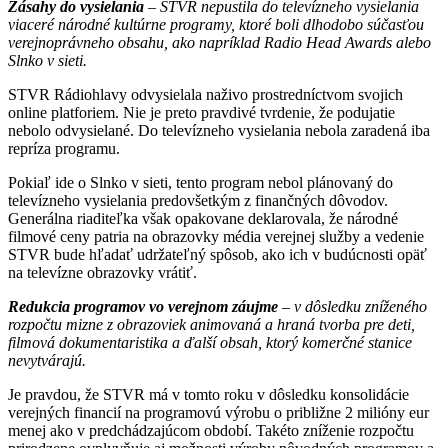
Zásahy do vysielania
– STVR nepustila do televízneho vysielania
viaceré národné kultúrne programy, ktoré boli dlhodobo súčasťou
verejnoprávneho obsahu, ako napríklad Radio Head Awards alebo
Slnko v sieti.
STVR Rádiohlavy odvysielala naživo prostredníctvom svojich
online platforiem. Nie je preto pravdivé tvrdenie, že podujatie
nebolo odvysielané. Do televízneho vysielania nebola zaradená iba
repríza programu.
Pokiaľ ide o Slnko v sieti, tento program nebol plánovaný do
televízneho vysielania predovšetkým z finančných dôvodov.
Generálna riaditeľka však opakovane deklarovala, že národné
filmové ceny patria na obrazovky média verejnej služby a vedenie
STVR bude hľadať udržateľný spôsob, ako ich v budúcnosti opäť
na televízne obrazovky vrátiť.
Redukcia programov vo verejnom záujme
– v dôsledku zníženého
rozpočtu mizne z obrazoviek animovaná a hraná tvorba pre deti,
filmová dokumentaristika a ďalší obsah, ktorý komerčné stanice
nevytvárajú.
Je pravdou, že STVR má v tomto roku v dôsledku konsolidácie
verejných financií na programovú výrobu o približne 2 milióny eur
menej ako v predchádzajúcom období. Takéto zníženie rozpočtu