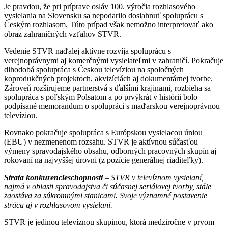
Je pravdou, že pri príprave osláv 100. výročia rozhlasového
vysielania na Slovensku sa nepodarilo dosiahnuť spoluprácu s
Českým rozhlasom. Túto prípad však nemožno interpretovať ako
obraz zahraničných vzťahov STVR.
Vedenie STVR naďalej aktívne rozvíja spoluprácu s
verejnoprávnymi aj komerčnými vysielateľmi v zahraničí. Pokračuje
dlhodobá spolupráca s Českou televíziou na spoločných
koprodukčných projektoch, akvizíciách aj dokumentárnej tvorbe.
Zároveň rozširujeme partnerstvá s ďalšími krajinami, rozbieha sa
spolupráca s poľským Polsatom a po prvýkrát v histórii bolo
podpísané memorandum o spolupráci s maďarskou verejnoprávnou
televíziou.
Rovnako pokračuje spolupráca s Európskou vysielacou úniou
(EBU) v nezmenenom rozsahu. STVR je aktívnou súčasťou
výmeny spravodajského obsahu, odborných pracovných skupín aj
rokovaní na najvyššej úrovni (z pozície generálnej riaditeľky).
Strata konkurencieschopnosti
– STVR v televíznom vysielaní,
najmä v oblasti spravodajstva či súčasnej seriálovej tvorby, stále
zaostáva za súkromnými stanicami. Svoje významné postavenie
stráca aj v rozhlasovom vysielaní.
STVR je jedinou televíznou skupinou, ktorá medziročne v prvom