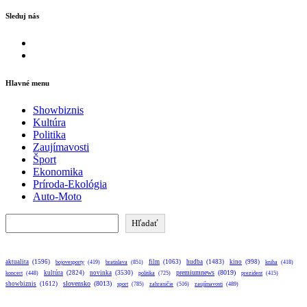
Sleduj nás
Facebook
Instagram
Hlavné menu
Showbiznis
Kultúra
Politika
Zaujímavosti
Šport
Ekonomika
Príroda-Ekológia
Auto-Moto
Hľadať
Hľadať
aktualita
(1596)
bratislava
(851)
film
(1063)
hudba
(1483)
kino
(998)
bojovesporty
(419)
kniha
(418)
premiumnews
(8019)
kultúra
(2824)
novinka
(3530)
koncert
(448)
politika
(725)
prezident
(415)
slovensko
(8013)
showbiznis
(1612)
sport
(785)
zahraničie
(516)
zaujímavosti
(489)