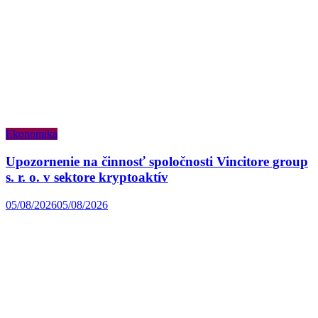
Ekonomika
Upozornenie na činnosť spoločnosti Vincitore group
s. r. o. v sektore kryptoaktív
05/08/2026
05/08/2026