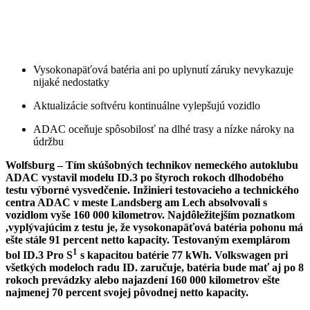
Vysokonapäťová batéria ani po uplynutí záruky nevykazuje
nijaké nedostatky
Aktualizácie softvéru kontinuálne vylepšujú vozidlo
ADAC oceňuje spôsobilosť na dlhé trasy a nízke nároky na
údržbu
Wolfsburg – Tím skúšobných technikov nemeckého autoklubu
ADAC vystavil modelu ID.3 po štyroch rokoch dlhodobého
testu výborné vysvedčenie. Inžinieri testovacieho a technického
centra ADAC v meste Landsberg am Lech absolvovali s
vozidlom vyše 160 000 kilometrov. Najdôležitejším poznatkom
,vyplývajúcim z testu je, že vysokonapäťová batéria pohonu má
ešte stále 91 percent netto kapacity. Testovaným exemplárom
1
bol ID.3 Pro S
s kapacitou batérie 77 kWh. Volkswagen pri
všetkých modeloch radu ID. zaručuje, batéria bude mať aj po 8
rokoch prevádzky alebo najazdení 160 000 kilometrov ešte
najmenej 70 percent svojej pôvodnej netto kapacity.