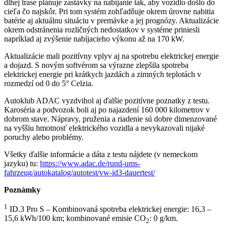
dlhej trase plánuje zastávky na nabíjanie tak, aby vozidlo došlo do
cieľa čo najskôr. Pri tom systém zohľadňuje okrem úrovne nabitia
batérie aj aktuálnu situáciu v premávke a jej prognózy. Aktualizácie
okrem odstránenia rozličných nedostatkov v systéme priniesli
napríklad aj zvýšenie nabíjacieho výkonu až na 170 kW.
Aktualizácie mali pozitívny vplyv aj na spotrebu elektrickej energie
a dojazd. S novým softvérom sa výrazne zlepšila spotreba
elektrickej energie pri krátkych jazdách a zimných teplotách v
rozmedzí od 0 do 5° Celzia.
Autoklub ADAC vyzdvihol aj ďalšie pozitívne poznatky z testu.
Karoséria a podvozok boli aj po najazdení 160 000 kilometrov v
dobrom stave. Nápravy, pruženia a riadenie sú dobre dimenzované
na vyššiu hmotnosť elektrického vozidla a nevykazovali nijaké
poruchy alebo problémy.
Všetky ďalšie informácie a dáta z testu nájdete (v nemeckom
jazyku) tu:
https://www.adac.de/rund-ums-
fahrzeug/autokatalog/autotest/vw-id3-dauertest/
Poznámky
1
ID.3 Pro S – Kombinovaná spotreba elektrickej energie: 16,3 –
15,6 kWh/100 km; kombinované emisie CO
: 0 g/km.
2