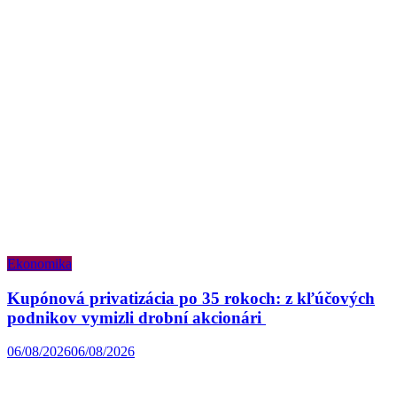
Ekonomika
Kupónová privatizácia po 35 rokoch: z kľúčových
podnikov vymizli drobní akcionári
06/08/2026
06/08/2026