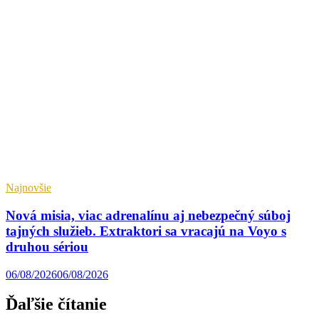
Najnovšie
Nová misia, viac adrenalínu aj nebezpečný súboj
tajných služieb. Extraktori sa vracajú na Voyo s
druhou sériou
06/08/2026
06/08/2026
Ďaľšie čítanie