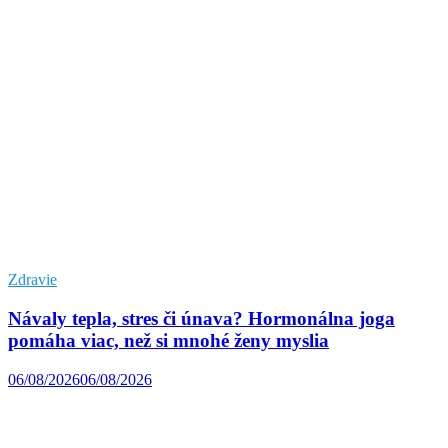
Zdravie
Návaly tepla, stres či únava? Hormonálna joga
pomáha viac, než si mnohé ženy myslia
06/08/2026
06/08/2026