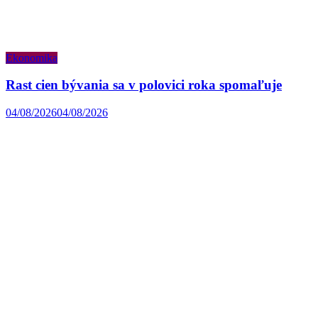
Ekonomika
Rast cien bývania sa v polovici roka spomaľuje
04/08/2026
04/08/2026