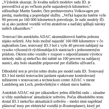
„Výsledok ukazuje, že kvalita našich modelov radu ID. je
presvedčivá aj po veľkom počte najazdených kilometrov,“
zdôrazňuje Martin Sander, člen predstavenstva Volkswagen pre
predaj, marketing a popredajné služby. „Veľká kapacita batérie vyše
90 percent po 160 000 kilometroch potvrdzuje, že naše modely ID.
sú aj ako jazdené vozidlá veľmi atraktívne a naďalej spĺňajú nároky
našich zákazníkov.“
Testovací tím autoklubu ADAC akumulátorovú batériu pohonu
nijako nešetril. Aby bolo možné najazdiť 160 000 kilometrov v čo
najkratšom čase, testovaný ID.3 bol z vyše 40 percent nabíjaný na
vysoko výkonných rýchlonabíjacích staniciach s jednosmerným
prúdom. Okrem toho vozidlo v rozpore s odporúčaniami výrobcu
niekedy stálo aj niekoľko dní nabité na 100 percent na nabíjacej
stanici, aby bolo okamžite pripravené pre ďalšieho užívateľa.
Dlhodobý test je prvým tohto druhu pre model radu ID. Testovaný
ID.3 bol medzi testovacími jazdami opakovane kontrolovaný
inžiniermi v testovacom a technickom centre ADAC v meste
Landsberg am Lech, predovšetkým v oblasti stavu batérie.
Autoklub ADAC má pre zákazníkov jednu dôležitú radu – zásadne
si vždy nainštalovať aktualizácie softvéru. Počas dlhodobého testu
dostal ID.3 niekoľko aktualizácií softvéru – medzi nimi napríklad
plánovač trasy pre elektrické vozidlá (e-Routenplaner), ktorý pri