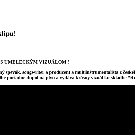
klipu!
 S UMELECKÝM VIZUÁLOM !
spevák, songwriter a producent a multiinštrumentalista z českéh
hudbe poriadne dupol na plyn a vydáva krásny vizuál ku skladbe “