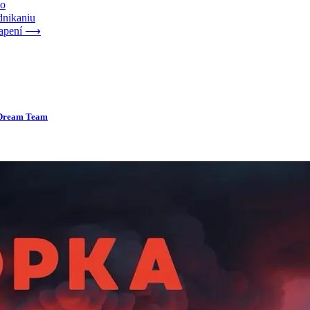
ko
dnikaniu
apení
⟶
 Dream Team