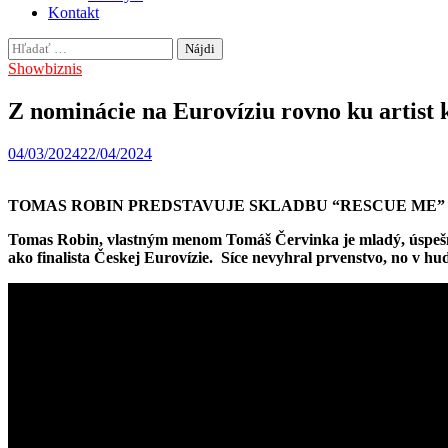
Kontakt
Hľadať:
Showbiznis
Z nominácie na Eurovíziu rovno ku artist 
04/03/2024
22/04/2024
TOMAS ROBIN PREDSTAVUJE SKLADBU “RESCUE ME”
Tomas Robin, vlastným menom Tomáš Červinka je mladý, úspešný 
ako finalista Českej Eurovízie. Síce nevyhral prvenstvo, no v 