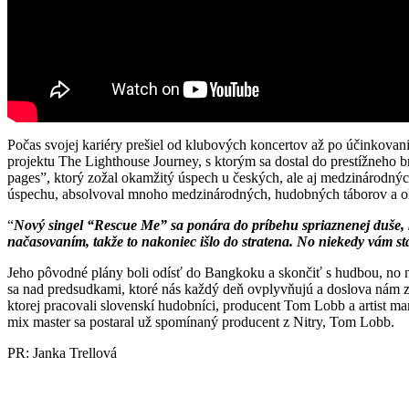
Počas svojej kariéry prešiel od klubových koncertov až po účinkovan
projektu The Lighthouse Journey, s ktorým sa dostal do prestížne
pages”, ktorý zožal okamžitý úspech u českých, ale aj medzinárodných
úspechu, absolvoval mnoho medzinárodných, hudobných táborov a okre
“
Nový singel “Rescue Me” sa ponára do príbehu spriaznenej duše, 
načasovaním, takže to nakoniec išlo do stratena. No niekedy vám stač
Jeho pôvodné plány boli odísť do Bangkoku a skončiť s hudbou, no na
sa nad predsudkami, ktoré nás každý deň ovplyvňujú a doslova nám za
ktorej pracovali slovenskí hudobníci, producent Tom Lobb a artist 
mix master sa postaral už spomínaný producent z Nitry, Tom Lobb.
PR: Janka Trellová