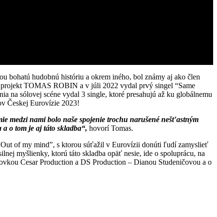
bou bohatú hudobnú históriu a okrem iného, bol známy aj ako člen
o projekt TOMAS ROBIN a v júli 2022 vydal prvý singel “Same
ia na sólovej scéne vydal 3 single, ktoré presahujú až ku globálnemu
tov Českej Eurovízie 2023!
émie medzi nami bolo naše spojenie trochu narušené nešťastným
a o tom je aj táto skladba“,
hovorí Tomas.
ut of my mind”, s ktorou súťažil v Eurovízii donúti ľudí zamyslieť
nej myšlienky, ktorú táto skladba opäť nesie, ide o spoluprácu, na
ktovkou Cesar Production a DS Production – Dianou Studeničovou a o