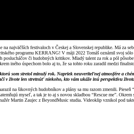
ie na najväčších festivaloch v Českej a Slovenskej republike. Má za se
ho britského programu KERRANG! V máji 2022 Tomáš oznámil svoj sól
 poslucháčov či hudobných kritikov. Mladý talent za rok a pól pôsoben
m iného úspechom bolo aj to, že sa tohto roku zaradil medzi finalis
ktorú som stretol minulý rok. Napriek neuveriteľnej atmosfére a ch
í v živote len stretnúť niekoho, kto vám ukáže inú perspektívu života 
razil na šikovných hudobníkov a plány sa mu razom zmenili. Pieseň “O
temňujú myseľ, a tak je to aj s novou skladbou “Rescue me”. Okrem sil
manažér Martin Zaujec z BeyondMusic studia. Videoklip vznikol pod ta