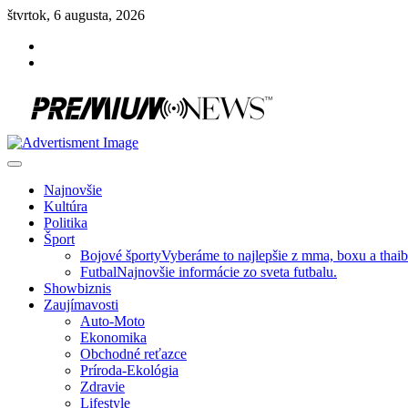
Skip
štvrtok, 6 augusta, 2026
to
Facebook
content
Instagram
Slovenská kultúra, šport, politika, šoubiznis …toto sa oplatí čítať!
Premium NEWS™
Najnovšie
Kultúra
Politika
Šport
Bojové športy
Vyberáme to najlepšie z mma, boxu a thai
Futbal
Najnovšie informácie zo sveta futbalu.
Showbiznis
Zaujímavosti
Auto-Moto
Ekonomika
Obchodné reťazce
Príroda-Ekológia
Zdravie
Lifestyle