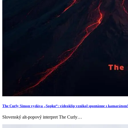
The Curly Simon vydáva „Sopku“: videoklip vznikol spontánne s kamarátom
Slovenský alt-popový interpret The Curly…