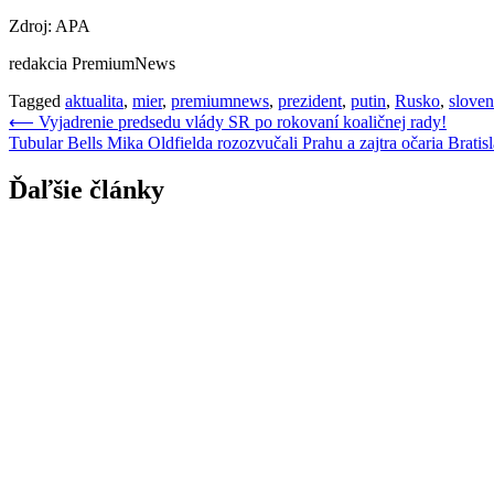
Zdroj: APA
redakcia PremiumNews
Tagged
aktualita
,
mier
,
premiumnews
,
prezident
,
putin
,
Rusko
,
slove
Navigácia
⟵
Vyjadrenie predsedu vlády SR po rokovaní koaličnej rady!
Tubular Bells Mika Oldfielda rozozvučali Prahu a zajtra očaria Bratis
v
článku
Ďaľšie články