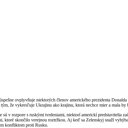
úspešne ovplyvňuje niektorých členov amerického prezidenta Donalda T
ým, že vykresľuje Ukrajinu ako krajinu, ktorá nechce mier a mala by
sú v rozpore s ruskými tvrdeniami, niektorí americkí predstavitelia z
 ktoré skončilo verejnou roztržkou. Aj keď sa Zelenskyj snaží vyhýba
ým konfliktom proti Rusku.