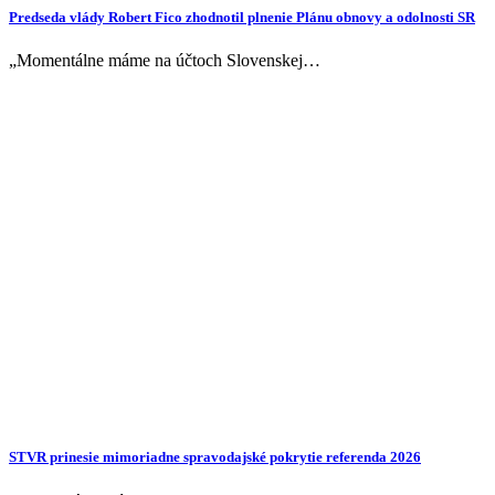
Predseda vlády Robert Fico zhodnotil plnenie Plánu obnovy a odolnosti SR
„Momentálne máme na účtoch Slovenskej…
STVR prinesie mimoriadne spravodajské pokrytie referenda 2026