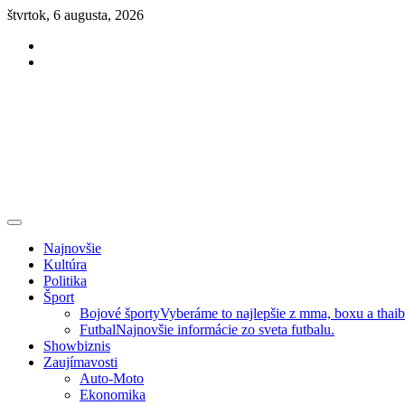
Skip
štvrtok, 6 augusta, 2026
to
Facebook
content
Instagram
Slovenská kultúra, šport, politika, šoubiznis …toto sa oplatí čítať!
Premium NEWS™
Najnovšie
Kultúra
Politika
Šport
Bojové športy
Vyberáme to najlepšie z mma, boxu a thai
Futbal
Najnovšie informácie zo sveta futbalu.
Showbiznis
Zaujímavosti
Auto-Moto
Ekonomika