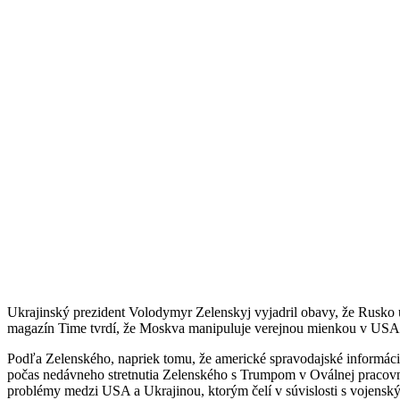
Ukrajinský prezident Volodymyr Zelenskyj vyjadril obavy, že Rusko 
magazín Time tvrdí, že Moskva manipuluje verejnou mienkou v USA t
Podľa Zelenského, napriek tomu, že americké spravodajské informácie 
počas nedávneho stretnutia Zelenského s Trumpom v Oválnej pracovni,
problémy medzi USA a Ukrajinou, ktorým čelí v súvislosti s vojensk