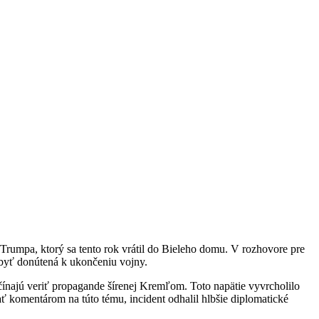
rumpa, ktorý sa tento rok vrátil do Bieleho domu. V rozhovore pre
 byť donútená k ukončeniu vojny.
ačínajú veriť propagande šírenej Kremľom. Toto napätie vyvrcholilo
ť komentárom na túto tému, incident odhalil hlbšie diplomatické