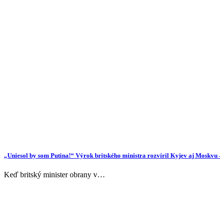
„Uniesol by som Putina!“ Výrok britského ministra rozvíril Kyjev aj Moskv
Keď britský minister obrany v…