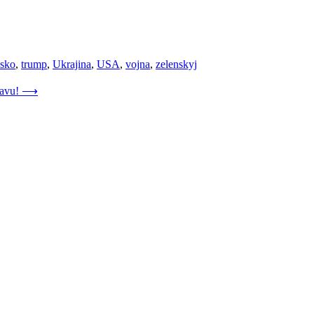
nsko
,
trump
,
Ukrajina
,
USA
,
vojna
,
zelenskyj
lavu!
⟶