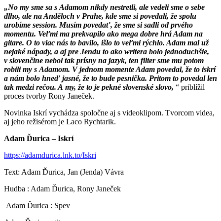
„No my sme sa s Adamom nikdy nestretli, ale vedeli sme o sebe
dlho, ale na Anděloch v Prahe, kde sme si povedali, že spolu
urobíme session. Musím povedať, že sme si sadli od prvého
momentu. Veľmi ma prekvapilo ako mega dobre hrá Adam na
gitare. O to viac nás to bavilo, išlo to veľmi rýchlo. Adam mal už
nejaké nápady, a aj pre Jendu to ako writera bolo jednoduchšie,
v slovenčine nebol tak prísny na jazyk, ten filter sme mu potom
robili my s Adamom. V jednom momente Adam povedal, že to iskrí
a nám bolo hneď jasné, že to bude pesnička. Pritom to povedal len
tak medzi rečou. A my, že to je pekné slovenské slovo,
“ priblížil
proces tvorby Rony Janeček.
Novinka Iskrí vychádza spoločne aj s videoklipom. Tvorcom videa,
aj jeho režisérom je Laco Rychtarik.
Adam Ďurica – Iskrí
https://adamdurica.lnk.to/Iskri
Text: Adam Ďurica, Jan (Jenda) Vávra
Hudba : Adam Ďurica, Rony Janeček
Adam Ďurica : Spev