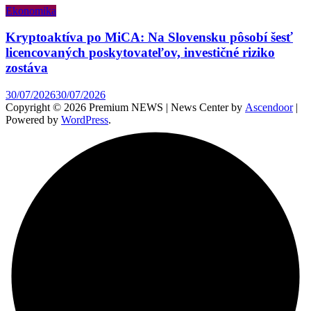
Ekonomika
Kryptoaktíva po MiCA: Na Slovensku pôsobí šesť
licencovaných poskytovateľov, investičné riziko
zostáva
30/07/2026
30/07/2026
Copyright © 2026 Premium NEWS | News Center by
Ascendoor
|
Powered by
WordPress
.