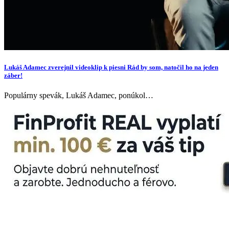
Lukáš Adamec zverejnil videoklip k piesni Rád by som, natočil ho na jeden
záber!
Populárny spevák, Lukáš Adamec, ponúkol…