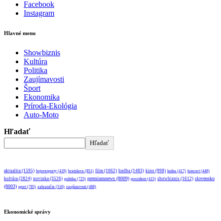
Facebook
Instagram
Hlavné menu
Showbiznis
Kultúra
Politika
Zaujímavosti
Šport
Ekonomika
Príroda-Ekológia
Auto-Moto
Hľadať
Hľadať
aktualita
(1595)
bratislava
(851)
film
(1062)
hudba
(1483)
kino
(998)
bojovesporty
(419)
kniha
(417)
koncert
(448)
premiumnews
(8009)
slovensko
kultúra
(2824)
novinka
(3526)
showbiznis
(1612)
politika
(725)
prezident
(415)
(8003)
sport
(785)
zahraničie
(516)
zaujímavosti
(488)
Ekonomické správy