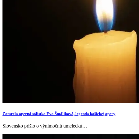
Zomrela operná sólistka Eva Šmáliková, legenda košickej opery
Slovensko prišlo o výnimočnú umeleckú…