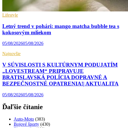
Lifestyle
Letný trend v pohári: mango matcha bubble tea s
kokosovým mliekom
05/08/2026
05/08/2026
Najnovšie
V SÚVISLOSTI S KULTÚRNYM PODUJATÍM
„LOVESTREAM“ PRIPRAVUJE
BRATISLAVSKÁ POLÍCIA DOPRAVNÉ A
BEZPEČNOSTNÉ OPATRENIA!| AKTUALITA
05/08/2026
05/08/2026
Ďaľšie čítanie
Auto-Moto
(383)
Bojové športy
(430)