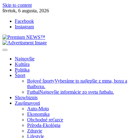
Skip to content
štvrtok, 6 augusta, 2026
Facebook
Instagram
Slovenská kultúra, šport, politika, šoubiznis …toto sa oplatí čítať!
Premium NEWS™
Najnovšie
Kultúra
Politika
Šport
Bojové športy
Vyberáme to najlepšie z mma, boxu a
thaiboxu.
Futbal
Najnovšie informácie zo sveta futbalu.
Showbiznis
Zaujímavosti
Auto-Moto
Ekonomika
Obchodné reťazce
Príroda-Ekológia
Zdravie
Lifestyle