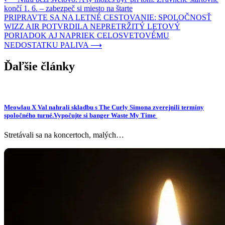
končí 1. 6. – zabezpeč si miesto na štarte
PRIPRAVTE SA NA LETNÉ CESTOVANIE: SPOLOČNOSŤ
WIZZ AIR POTVRDILA NEPRETRŽITÝ LETOVÝ
PORIADOK AJ NAPRIEK CELOSVETOVÉMU
NEDOSTATKU PALIVA
⟶
Ďaľšie články
Meowlau X Val nahrali skladbu s The Curly Simona zverejnili termíny
spoločného turné.Vypočujte si banger Waste My Time
Stretávali sa na koncertoch, malých…