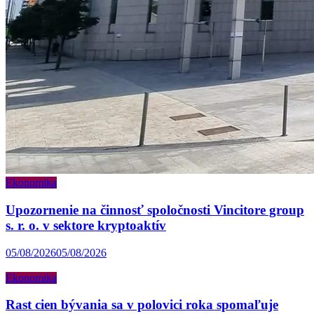
Ekonomika
Upozornenie na činnosť spoločnosti Vincitore group
s. r. o. v sektore kryptoaktív
05/08/2026
05/08/2026
Ekonomika
Rast cien bývania sa v polovici roka spomaľuje