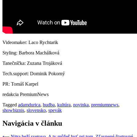
Videomaker: Laco Rychtarik
Styling: Barbora Machálková
Tanečníčka: Zuzana Trojáková
Tech.support: Dominik Pokorný
PR: Tomáš Karpel
redakcia PremiumNews
Tagged
adamdurica
,
hudba
,
kultúra
,
novinka
,
premiumnews
,
showbiznis
,
slovensko
,
spevák
Navigácia v článku
⟵
Nitra beží svetovo. A ty môžeš byť pri tom. Zľavnené štartovné