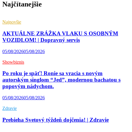
Najčítanejšie
Najnovšie
AKTUÁLNE ZRÁŽKA VLAKU S OSOBNÝM
VOZIDLOM! | Dopravný servis
05/08/2026
05/08/2026
Showbiznis
Po roku je späť! Ronie sa vracia s novým
autorským singlom “Jed”, modernou bachatou s
popovým nádychom.
05/08/2026
05/08/2026
Zdravie
Prebieha Svetový týždeň dojčenia! | Zdravie