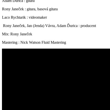
Adam Ďurica : gitara
Rony Janeček : gitara, basová gitara
Laco Rychtarik : videomaker
Rony Janeček, Jan (Jenda) Vávra, Adam Ďurica : producent
Mix: Rony Janeček
Mastering : Nick Watson Fluid Mastering