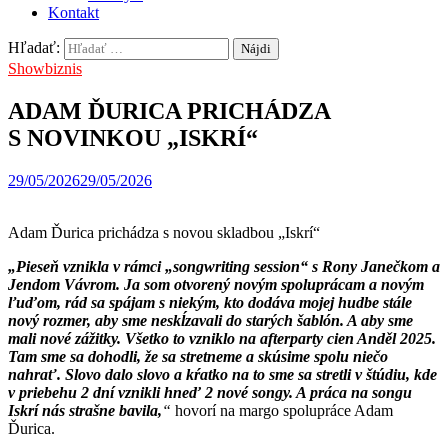
Kontakt
Hľadať:
Showbiznis
ADAM ĎURICA PRICHÁDZA
S NOVINKOU „ISKRÍ“
29/05/2026
29/05/2026
Adam Ďurica prichádza s novou skladbou „Iskrí“
„Pieseň vznikla v rámci „songwriting session“ s Rony Janečkom a
Jendom Vávrom. Ja som otvorený novým spoluprácam a novým
ľuďom, rád sa spájam s niekým, kto dodáva mojej hudbe stále
nový rozmer, aby sme neskĺzavali do starých šablón. A aby sme
mali nové zážitky. Všetko to vzniklo na afterparty cien Anděl 2025.
Tam sme sa dohodli, že sa stretneme a skúsime spolu niečo
nahrať. Slovo dalo slovo a kŕatko na to sme sa stretli v štúdiu, kde
v priebehu 2 dní vznikli hneď 2 nové songy. A práca na songu
Iskrí nás strašne bavila,
“
hovorí na margo spolupráce Adam
Ďurica.