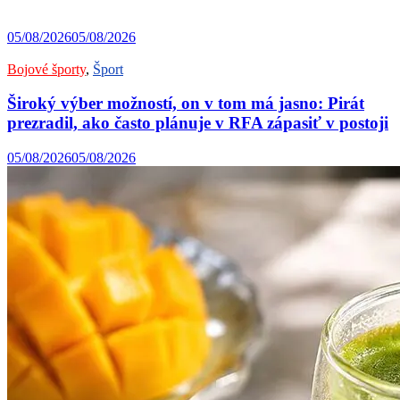
05/08/2026
05/08/2026
Bojové športy
,
Šport
Široký výber možností, on v tom má jasno: Pirát
prezradil, ako často plánuje v RFA zápasiť v postoji
05/08/2026
05/08/2026